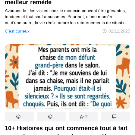
meilleur remède
Avouons-le : les visites chez le médecin peuvent être gênantes,
tendues et tout sauf amusantes. Pourtant, d’une manière
ou d’une autre, la vie réelle adore les retournements de situation.
Des patients qui disent les choses les plus inattendues aux
C’est curieux
02/12/2025
médecins qui font des blagues malgré eux, ces moments
prouvent que parfois le meilleur remède est vraiment le rire.
-
-
2
-
10+ Histoires qui ont commencé tout à fait