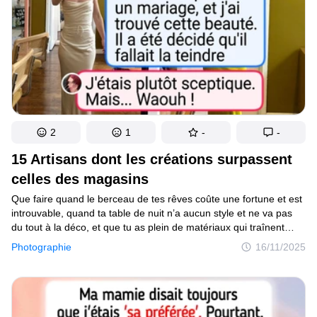
2
1
-
-
15 Artisans dont les créations surpassent
celles des magasins
Que faire quand le berceau de tes rêves coûte une fortune et est
introuvable, quand ta table de nuit n’a aucun style et ne va pas
du tout à la déco, et que tu as plein de matériaux qui traînent
sans servir à rien ? Tu pourrais économiser longtemps
Photographie
16/11/2025
et chercher partout ou carrément prendre les choses en main.
Les héros de notre sélection te le prouvent : les objets les plus
stylés et impressionnants ne sont pas ceux achetés à prix d’or,
mais ceux que tu fabriques avec cœur et ingéniosité.