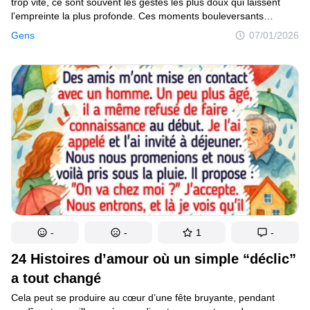
trop vite, ce sont souvent les gestes les plus doux qui laissent
l’empreinte la plus profonde. Ces moments bouleversants
montrent à quel point la compassion, la chaleur et la simple
Gens
07/01/2026
connexion humaine peuvent apporter du réconfort quand
on en a le plus besoin. Chaque geste est un rappel discret :
l’espoir naît de la gentillesse du quotidien, celle qui nous unit
vraiment.
-
-
1
-
24 Histoires d’amour où un simple “déclic”
a tout changé
Cela peut se produire au cœur d’une fête bruyante, pendant