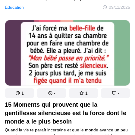
choquante chez son ex, qui l’a amenée à remettre en question
Éducation
09/11/2025
ses choix en tant que parent. Son histoire met en lumière les
difficultés de la garde partagée, les pressions financières
et l’importance, pour le bien-être d’un enfant, de se sentir
en sécurité et d’avoir son propre espace.
1
-
1
-
15 Moments qui prouvent que la
gentillesse silencieuse est la force dont le
monde a le plus besoin
Quand la vie te paraît incertaine et que le monde avance un peu