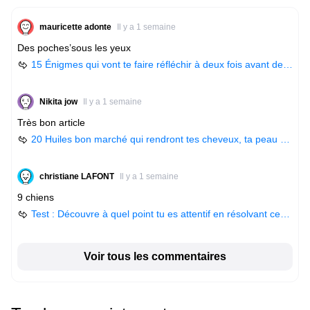
mauricette adonte
Il y a 1 semaine
Des poches’sous les yeux
15 Énigmes qui vont te faire réfléchir à deux fois avant de donner ta réponse
Nikita jow
Il y a 1 semaine
Très bon article
20 Huiles bon marché qui rendront tes cheveux, ta peau et tes ongles magnifiques, bien mieux que n’importe quel produit cosmétique coûteux
christiane LAFONT
Il y a 1 semaine
9 chiens
Test : Découvre à quel point tu es attentif en résolvant ces 15 énigmes
Voir tous les commentaires