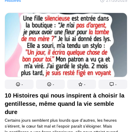
Histoires
27/10/2025
il ne reste qu’une chose à faire : dire franchement ce qu’on
pense — ou, mieux encore, répondre avec assez d’élégance
pour remettre la personne à sa place.
-
-
-
-
10 Histoires qui nous inspirent à choisir la
gentillesse, même quand la vie semble
dure
Certains jours semblent plus lourds que d’autres, les heures
s’étirent, le cœur fait mal et l’espoir paraît s’éloigner. Mais
la gentillesse a une force silencieuse, elle nous atteint quand