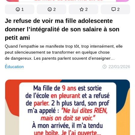
1
2
2
2
Je refuse de voir ma fille adolescente
donner l’intégralité de son salaire à son
petit ami
Quand l’empathie se manifeste trop tôt, trop intensément, elle
peut silencieusement se transformer en quelque chose
de dangereux. Les parents parlent souvent d’enseigner
la compassion à leurs enfants, mais personne ne nous prévient
Éducation
22/01/2026
de ce qu’il faut faire lorsqu’un enfant prend cette leçon
si au sérieux qu’elle commence à le blesser. Une mère nous
a écrit après avoir découvert que sa fille adolescente portait
un fardeau qui ne concerne que les adultes.