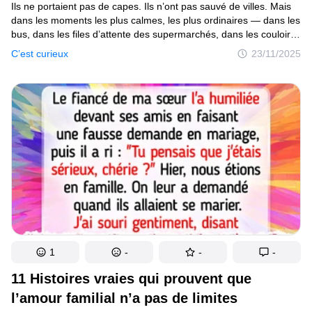
Ils ne portaient pas de capes. Ils n’ont pas sauvé de villes. Mais
dans les moments les plus calmes, les plus ordinaires — dans les
bus, dans les files d’attente des supermarchés, dans les couloirs
des hôpitaux et même chez eux — ces personnes ont fait
C’est curieux
23/11/2025
quelque chose dont le monde avait désespérément besoin : elles
ont choisi la gentillesse quand personne ne les regardait. Et cela
a tout changé.
1
-
-
-
11 Histoires vraies qui prouvent que
l’amour familial n’a pas de limites