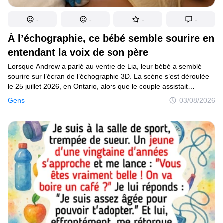
-
-
-
-
À l’échographie, ce bébé semble sourire en
entendant la voix de son père
Lorsque Andrew a parlé au ventre de Lia, leur bébé a semblé
sourire sur l’écran de l’échographie 3D. La scène s’est déroulée
le 25 juillet 2026, en Ontario, alors que le couple assistait
à un examen prénatal entouré de plusieurs proches. Le futur
Gens
03/08/2026
père s’est penché vers sa compagne, a embrassé son ventre
puis s’est adressé doucement à leur fille à naître : " Bonjour.
Joyeux samedi. Tu as faim ? " Quelques secondes plus tard, les
traits du bébé ont changé sur le moniteur, formant une
expression qui ressemblait nettement à un sourire.