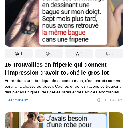
du moment où ils se produisent.
1
-
1
-
15 Trouvailles en friperie qui donnent
l’impression d’avoir touché le gros lot
Entrer dans une boutique de seconde main, c’est parfois comme
partir à la chasse au trésor. Cachés entre les rayons se trouvent
des pièces uniques, des perles rares et des articles abordables
qui apportent une joie immédiate. Des trouvailles de mode
C’est curieux
16/09/2025
pleines de style jusqu’aux objets de décoration insolites, ces
découvertes surprenantes prouvent que consommer malin
ne veut pas dire renoncer à l’élégance.