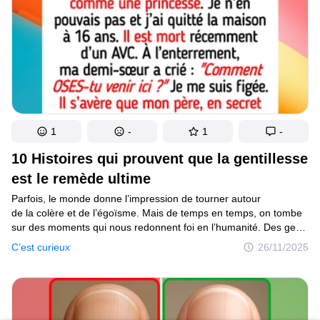
1
-
1
-
10 Histoires qui prouvent que la gentillesse
est le remède ultime
Parfois, le monde donne l’impression de tourner autour
de la colère et de l’égoïsme. Mais de temps en temps, on tombe
sur des moments qui nous redonnent foi en l’humanité. Des gens
ordinaires qui font preuve de gentillesse, sans vouloir se montrer,
C’est curieux
26/11/2025
sans rien attendre en retour, juste parce qu’ils se soucient
de personnes qui les entourent. Ces histoires du quotidien nous
rappellent que la gentillesse n’aide pas seulement les autres, elle
nous guérit aussi.