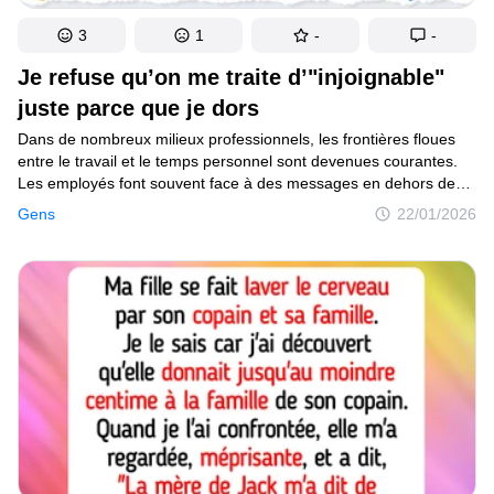
3
1
-
-
Je refuse qu’on me traite d’"injoignable"
juste parce que je dors
Dans de nombreux milieux professionnels, les frontières floues
entre le travail et le temps personnel sont devenues courantes.
Les employés font souvent face à des messages en dehors des
heures de travail, à une pression pour être constamment
Gens
22/01/2026
disponibles et à la crainte de représailles lorsqu’ils posent des
limites, ce qui soulève des questions essentielles sur
le professionnalisme, le burn-out et les droits des employés.