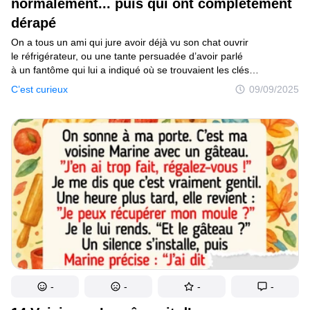
normalement... puis qui ont complètement
dérapé
On a tous un ami qui jure avoir déjà vu son chat ouvrir
le réfrigérateur, ou une tante persuadée d’avoir parlé
à un fantôme qui lui a indiqué où se trouvaient les clés
de la voiture. Et si tu n’as pas cet ami... eh bien, c’est
C’est curieux
09/09/2025
probablement toi. Qu’il s’agisse d’une promenade tranquille,
d’une visite innocente chez les beaux-parents ou d’une simple
sieste, cette collection d’anecdotes partagées par des internautes
prend un tournant si inattendu que tu te surprendras à regarder
par-dessus ton épaule en lisant.
-
-
-
-