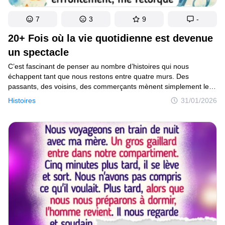
7
3
9
-
20+ Fois où la vie quotidienne est devenue
un spectacle
C’est fascinant de penser au nombre d’histoires qui nous
échappent tant que nous restons entre quatre murs. Des
passants, des voisins, des commerçants mènent simplement leur
vie, et c’est pourtant autour d’eux que se nouent des récits
Histoires
31/01/2026
éphémères, tantôt hilarants, tantôt émouvants. Le monde est
rempli de ces petits spectacles pour lesquels aucun billet n’est
nécessaire !