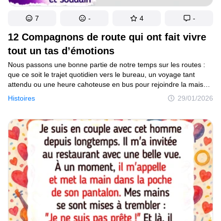
7
-
4
-
12 Compagnons de route qui ont fait vivre
tout un tas d’émotions
Nous passons une bonne partie de notre temps sur les routes :
que ce soit le trajet quotidien vers le bureau, un voyage tant
attendu ou une heure cahoteuse en bus pour rejoindre la maison
de campagne de nos parents. Les situations sont multiples, mais
Histoires
29/01/2026
elles ont un point commun : des gens sont assis ou debout à côté
de nous. Ils se rendent à un rendez-vous, parlent au téléphone,
se maquillent, demandent qu’on leur cède une place, font
du bruit, sont anxieux. Parfois, même l’heure de pointe la plus
banale et morne dans une rame de métro peut se transformer
en une scène de tragi-comédie.