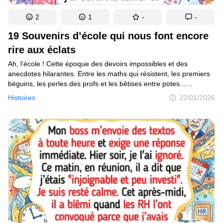
2
1
-
-
19 Souvenirs d’école qui nous font encore
rire aux éclats
Ah, l’école ! Cette époque des devoirs impossibles et des
anecdotes hilarantes. Entre les maths qui résistent, les premiers
béguins, les perles des profs et les bêtises entre potes...
on a tous nos petits souvenirs. Nous en avons choisi 19,
Histoires
22/01/2026
tellement drôles que leurs héros en sourient encore aujourd’hui.
Certains n’arrivent même pas à en parler sans éclater de rire.