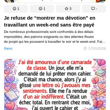
1
1
3
-
Je refuse de “montrer ma dévotion” en
travaillant un week-end sans être payé
De nombreux professionnels sont confrontés à des délais
impossibles, des patrons exigeants ou des attentes floues
de projet qui les poussent à travailler le soir et le week-end. Faire
face à ces défis nécessite un équilibre, une communication claire
Gens
27/01/2026
et des stratégies intelligentes pour protéger à la fois leur
productivité et leur bien-être personnel.