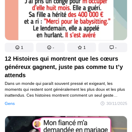
1
-
1
-
12 Histoires qui montrent que les cœurs
généreux gagnent, juste pas comme tu t’y
attends
Dans un monde qui paraît souvent pressé et exigeant, les
moments qui restent sont généralement les plus doux et les plus
inattendus. Ces histoires montrent comment un seul geste
de gentillesse peut traverser le stress, la peur ou la frustration
Gens
30/11/2025
et changer l’atmosphère d’une journée entière. Qu’il s’agisse d’un
geste discret d’un inconnu ou d’une attention entre proches,
chacune montre comment la compassion peut s’élever au-dessus
de tout ce qui se dresse sur son chemin. Ces petits gestes
semblent simples, mais leur impact résonne bien au-delà