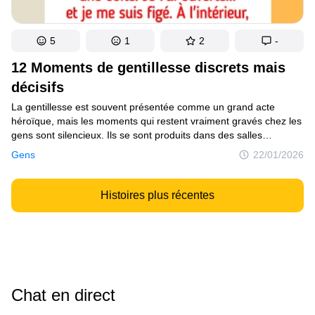
5
1
2
-
12 Moments de gentillesse discrets mais
décisifs
La gentillesse est souvent présentée comme un grand acte
héroïque, mais les moments qui restent vraiment gravés chez les
gens sont silencieux. Ils se sont produits dans des salles
d’attente, des cuisines vides, des voitures garées, et pendant ces
Gens
22/01/2026
mauvaises journées que personne ne publie. Ce sont de petits
choix que des personnes ont faits quand elles auraient
pu détourner le regard, mais ne l’ont pas fait. Et ça a tout changé.
Histoires plus récentes
Chat en direct