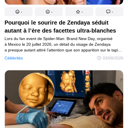
Mise à jour du consentement
-
-
-
-
© 2014–2026
TheSoul Publishing
.
Pourquoi le sourire de Zendaya séduit
Tous droits réservés.
autant à l’ère des facettes ultra-blanches
Lors du fan event de Spider-Man: Brand New Day, organisé
à Mexico le 20 juillet 2026, un détail du visage de Zendaya
a presque autant attiré l’attention que son apparition sur le tapis
bleu : son sourire. Des photographies diffusées dès le lendemain
Célébrités
03/08/2026
ont suscité plusieurs réactions positives sur les réseaux sociaux,
notamment sur X, où certains internautes ont salué ses légères
variations face aux dents extrêmement uniformes souvent
associées aux facettes. Le 22 juillet, une publication comparant
son sourire aux " piano-key veneers ", ces facettes très blanches
et parfaitement alignées, a contribué à alimenter la discussion.
Plusieurs médias spécialisés ont ensuite repris ces réactions,
sans qu’un volume global et vérifiable de vues, de commentaires
ou de partages permette de parler avec certitude d’un
phénomène viral mondial.