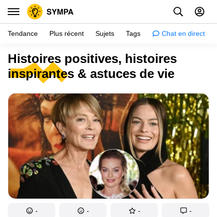
Tendance
Plus récent
Sujets
Tags
Chat en direct
Histoires positives, histoires
Inspiration
inspirantes & astuces de vie
Psychologie
Conseils
Filles
Couple
Histoires
Éducation
Gens
Amazon
-
-
-
-