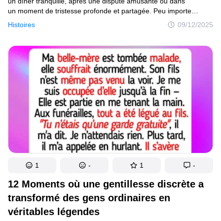
un dîner tranquille, après une dispute amusante ou dans
un moment de tristesse profonde et partagée. Peu importe
le comment et le où — l’essentiel est que le monde autour
Histoires
09/12/2025
soudain se met au point, et toutes tes anciennes idées sur
l’amour, les relations et le destin fusionnent en une seule
et simple vérité, renversante. Dans cet article, nous avons
rassemblé 24 histoires de personnes ayant vécu ce " déclic "
magique. Des récits sur la façon dont des rencontres fortuites
se sont transformées en éternité, dont un havre de paix a été
trouvé après une longue quête, et dont la certitude la plus
extraordinaire a fleuri au sein des moments les plus ordinaires.
1
-
1
-
12 Moments où une gentillesse discrète a
transformé des gens ordinaires en
véritables légendes