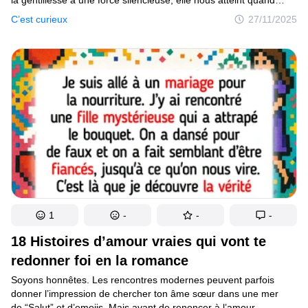
on en a le plus besoin. Ces histoires nous rappellent que des
C’est curieux
27/11/2025
mots doux et de petits gestes d’amour peuvent tout changer,
même quand la vie semble difficile.
1
-
-
-
18 Histoires d’amour vraies qui vont te
redonner foi en la romance
Soyons honnêtes. Les rencontres modernes peuvent parfois
donner l’impression de chercher ton âme sœur dans une mer
de “Salut” et d’emojis. Mais avant de renoncer à l’amour