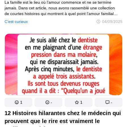
La famille est le lieu où l’amour commence et ne se termine
jamais. Dans cet article, nous avons rassemblé une collection
de courtes histoires qui montrent à quel point l’amour familial
peut être puissant et inconditionnel. Des petites attentions aux
C’est curieux
04/09/2025
grands sacrifices, ces moments émouvants nous rappellent que
quoi qu’il arrive, la famille est toujours là pour nous. Prépare-toi
à sourire, à verser une larme, et à ressentir toutes les émotions
en lisant ces histoires touchantes qui prouvent que l’amour
familial n’a vraiment aucune limite.
1
-
1
-
12 Histoires hilarantes chez le médecin qui
prouvent que le rire est vraiment le