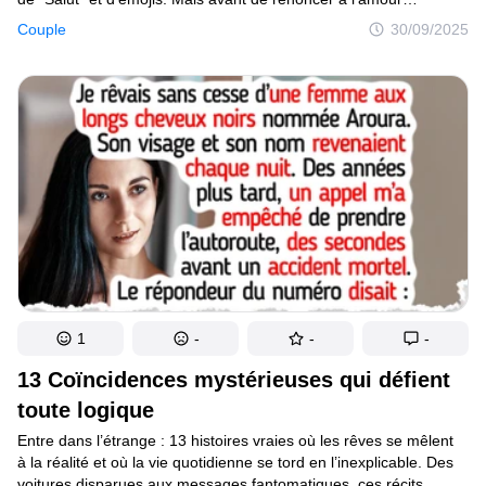
et de passer ton temps UNIQUEMENT avec tes meilleurs amis,
Couple
30/09/2025
donne une chance à ces 18 histoires d’amour. De rencontres
dignes de scénarios de films à des retrouvailles qui défient toute
logique, ces récits prouvent que Cupidon est peut-être maladroit,
mais qu’il arrive toujours au bon moment. Alerte spoiler : prépare
quelques mouchoirs !
1
-
-
-
13 Coïncidences mystérieuses qui défient
toute logique
Entre dans l’étrange : 13 histoires vraies où les rêves se mêlent
à la réalité et où la vie quotidienne se tord en l’inexplicable. Des
voitures disparues aux messages fantomatiques, ces récits