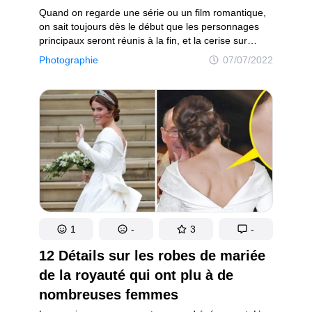
Quand on regarde une série ou un film romantique,
on sait toujours dès le début que les personnages
principaux seront réunis à la fin, et la cerise sur
le gâteau, c’est la cérémonie de mariage. Il existe
Photographie
07/07/2022
également des films dans lesquels les vœux à l’autel
ne sont que le début de l’intrigue, puis les
rebondissements commencent. Dans les deux cas,
il est fascinant de regarder le mariage dans un film,
surtout si les costumiers ont bien fait leur travail.
1
-
3
-
12 Détails sur les robes de mariée
de la royauté qui ont plu à de
nombreuses femmes