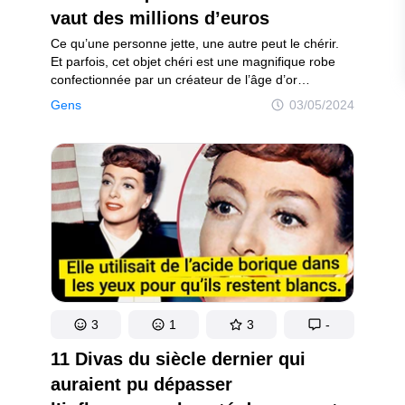
vaut des millions d’euros
Ce qu’une personne jette, une autre peut le chérir.
Et parfois, cet objet chéri est une magnifique robe
confectionnée par un créateur de l’âge d’or
d’Hollywood. Kansas Michalke, créatrice de contenu
Gens
03/05/2024
et mère de deux enfants originaire d’Austin,
au Texas, a toujours eu le don de dénicher des
trésors cachés au cours de ses aventures dans les
friperies.
3
1
3
-
11 Divas du siècle dernier qui
auraient pu dépasser