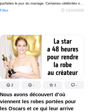
parfaites le jour du mariage. Certaines célébrités ont
pris ce choix très au sérieux et aujourd’hui, elles
Filles
13/10/2020
se souviennent toutes des chaussures de princesse
qu’elles portaient lors de cet événement.
2
-
1
-
Nous avons découvert d’où
viennent les robes portées pour
les Oscars et ce qui leur arrive