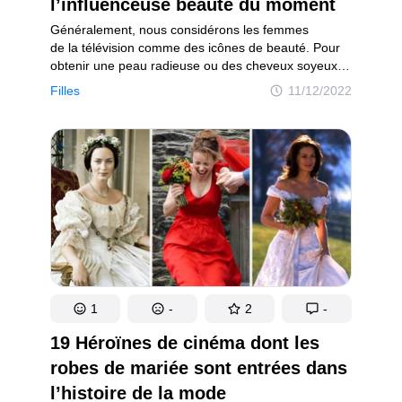
l’influenceuse beauté du moment
Généralement, nous considérons les femmes
de la télévision comme des icônes de beauté. Pour
obtenir une peau radieuse ou des cheveux soyeux,
nous pensons qu’il faut avoir recours à des
Filles
11/12/2022
traitements coûteux ou utiliser des produits hors
de prix. Mais il y a quelques décennies, des stars
prouvaient qu’il ne fallait que quelques astuces
homemade pour obtenir une beauté radieuse
et naturelle.
1
-
2
-
19 Héroïnes de cinéma dont les
robes de mariée sont entrées dans
l’histoire de la mode