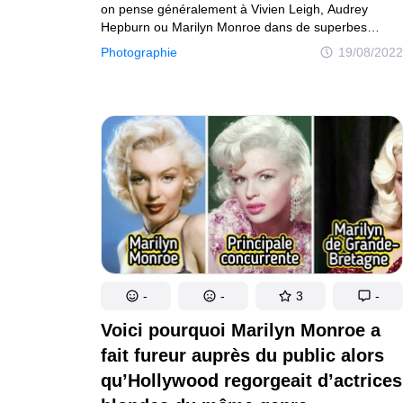
on pense généralement à Vivien Leigh, Audrey
Hepburn ou Marilyn Monroe dans de superbes
robes. Les robes scintillantes des beautés étaient
Photographie
19/08/2022
généralement créées par des designers de sociétés
cinématographiques qui ont marqué l’histoire
de la mode au même titre que les couturiers
du monde entier. Et chacune de ces robes a une
histoire à raconter et certaines ont même leurs
propres secrets.
-
-
3
-
Voici pourquoi Marilyn Monroe a
fait fureur auprès du public alors
qu’Hollywood regorgeait d’actrices