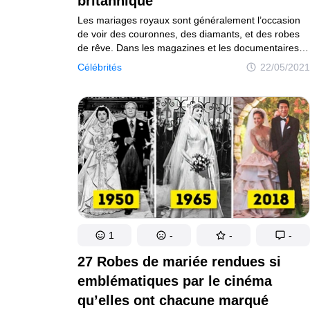
britannique
Les mariages royaux sont généralement l’occasion
de voir des couronnes, des diamants, et des robes
de rêve. Dans les magazines et les documentaires,
c’est d’ailleurs ce qui est le plus mis en avant. Mais
Célébrités
22/05/2021
il est bon de savoir que derrière les flashs et les
paillettes, il y a toutes sortes de détails et de secrets
que peu de gens connaissent ou ont remarqués. Par
exemple, les boucles d’oreilles que Kate Middleton
portait lors de son mariage étaient un cadeau de ses
parents symbolisant le blason de sa famille.
1
-
-
-
27 Robes de mariée rendues si
emblématiques par le cinéma
qu’elles ont chacune marqué