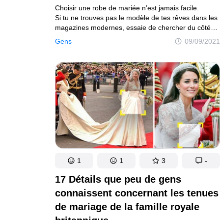
Choisir une robe de mariée n’est jamais facile.
Si tu ne trouves pas le modèle de tes rêves dans les
magazines modernes, essaie de chercher du côté
des célébrités vintage. Grace Kelly, Audrey Hepburn,
Gens
09/09/2021
Priscilla Presley et bien d’autres stars d’antan ont
porté des robes de mariée si belles et élégantes
qu’elles ont continué à inspirer les mariées
du monde entier pendant des décennies.
1
1
3
-
17 Détails que peu de gens
connaissent concernant les tenues
de mariage de la famille royale