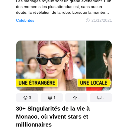
Les mariages royaux sont un grand événement. L’un
des moments les plus attendus est, sans aucun
doute, la révélation de la robe. Lorsque la mariée
met un pied hors de la voiture, tous les yeux sont
Célébrités
21/12/2021
rivés sur elle. Par conséquent, nous pensons
automatiquement aux contes de fées de notre
enfance. Et même si ce moment est merveilleux,
il y a de nombreux détails qui ont échappé à l’œil
du public.
3
1
-
-
30+ Singularités de la vie à
Monaco, où vivent stars et
millionnaires