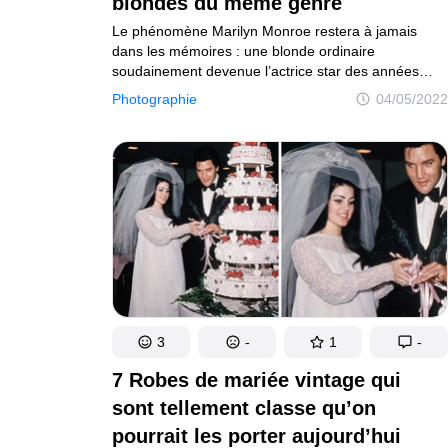
blondes du même genre
Le phénomène Marilyn Monroe restera à jamais
dans les mémoires : une blonde ordinaire
soudainement devenue l’actrice star des années
50 et dont les hommes étaient littéralement fous.
Photographie
04/05/2022
Cette jeune fille typique de Californie est devenue
inexplicablement populaire, avec sa photo sur des
affiches de films, des couvertures de magazines
et son nom sur toutes les lèvres. Mais pourquoi elle
?
3
-
1
-
7 Robes de mariée vintage qui
sont tellement classe qu’on
pourrait les porter aujourd’hui