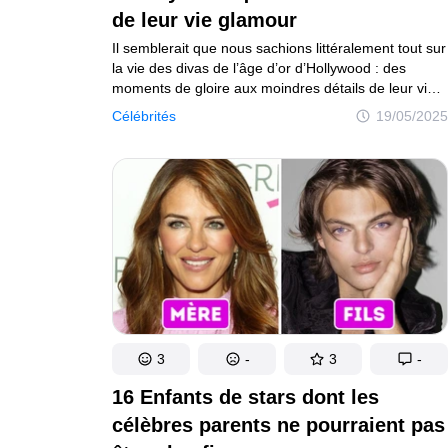
de leur vie glamour
Il semblerait que nous sachions littéralement tout sur
la vie des divas de l’âge d’or d’Hollywood : des
moments de gloire aux moindres détails de leur vie
privée. Mais certains faits tirés des biographies des
Célébrités
19/05/2025
beautés du passé ne sont pas aussi connus
et montrent leur vie d’une manière légèrement
différente.
3
-
3
-
16 Enfants de stars dont les
célèbres parents ne pourraient pas