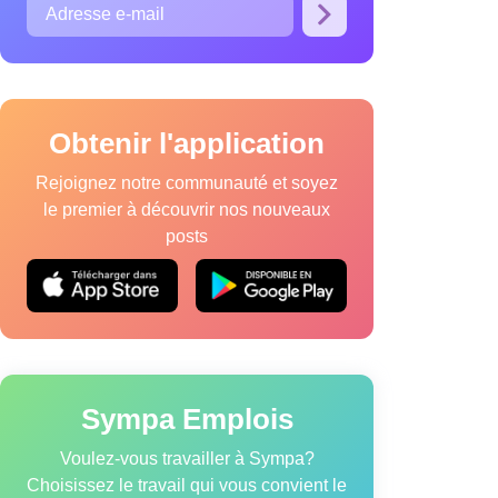
Obtenir l'application
Rejoignez notre communauté et soyez
le premier à découvrir nos nouveaux
posts
que relative aux cookies
Modalités de service
Sympa Emplois
Voulez-vous travailler à Sympa?
Choisissez le travail qui vous convient le