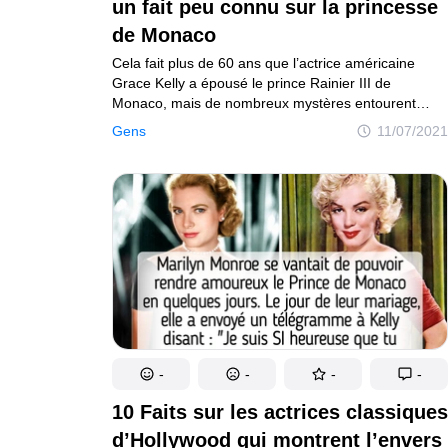
un fait peu connu sur la princesse
Exploration du monde de l'éducation
Vie saine et
de Monaco
Gens
Cela fait plus de 60 ans que l’actrice américaine
Plongée dans le monde des gens
Grace Kelly a épousé le prince Rainier III de
Monaco, mais de nombreux mystères entourent
Amazon
encore cette superbe femme. Récemment, l’un
Découvrez l'univers Amazon
Gens
11/07/2021
d’entre eux a été accidentellement révélé grâce
à une radiographie de ses chaussures de mariage.
Tests
Explorez des tests captivants et divertissants
Auteurs
Règles éditoriales
Contacte la rédacti
Plan de site
Mise à jour du consentement
© 2014–2026
TheSoul Publishing
.
Tous droits réservés.
-
-
-
-
10 Faits sur les actrices classiques
d’Hollywood qui montrent l’envers