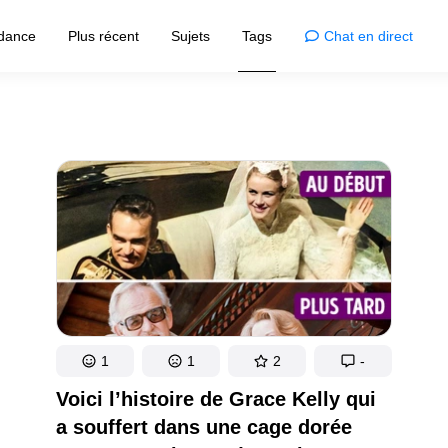
dance
Plus récent
Sujets
Tags
Chat en direct
Admiration
Animaux
spiration pour votre maison
Vie animale
ons
Photographie
 inventions fascinantes
Magie en images
ppements
Célébrités
ns des développements
Stars et actualités !
C’est curieux
Mystères révélés !
t de la cuisine créative
1
1
2
-
Endroits
Exploration de lieux
Voici l’histoire de Grace Kelly qui
t visuel !
a souffert dans une cage dorée
Humour
re