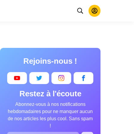
Rejoins-nous !
Restez à l'écoute
Abonnez-vous à nos notifications
hebdomadaires pour ne manquer aucun
de nos articles les plus cool. Sans spam
!