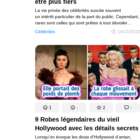
être plus fiers
La vie privée des célébrités suscite souvent
un intérêt particulier de la part du public. Cependant,
rares sont celles qui sont prêtes à tout dévoiler
à leurs fans, surtout lorsqu’il est question de leurs
Célébrités
14/12/2022
enfants. En effet, bien que nous voyions chaque jour
nos stars préférées sur nos écrans, beaucoup
ne savent pas à quoi ressemblent ceux qui leur
succéderont. Entre temps, certains d’entre eux sont
devenus de merveilleux adultes qui sont prêts
à prendre la relève.
1
-
2
-
9 Robes légendaires du vieil
Hollywood avec les détails secrets
Lorsqu’on évoque les divas d’Hollywood d’antan,