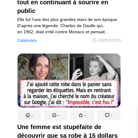
Rires et sourires !
tout en continuant à sourire en
 joyeuse !
public
Elle fut l’une des plus grandes stars de son époque.
D’après une légende, Charles de Gaulle qui,
en 1962, était irrité contre Monaco et pensait
à annexer le célèbre Rocher aurait finalement
Célébrités
28/07/2020
renoncé, par peur de rivaliser avec la popularité
de Grace Kelly — et de perdre. Elle eut une rose
à son nom et Hollywood à ses pieds, elle fut actrice,
princesse, mère. Le destin incroyable de cette
Américaine ressemble à un véritable conte de fées
et continue encore aujourd’hui à émouvoir des gens
dans le monde entier.
on
Politique de confidentialité
Politique de droit d'auteur
Politi
-
-
-
-
Une femme est stupéfaite de
découvrir que sa robe à 15 dollars