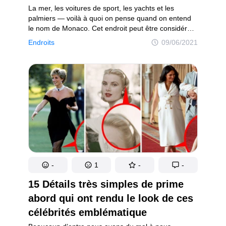
La mer, les voitures de sport, les yachts et les
palmiers — voilà à quoi on pense quand on entend
le nom de Monaco. Cet endroit peut être considéré
comme le paradis des millionnaires et des stars car
Endroits
09/06/2021
bien que toute petite, la Principauté de Monaco est
très riche. De plus, elle est connue pour son histoire,
ses attractions touristiques et ses loisirs, mais
également pour sa météo très clémente tout au long
de l’année. Mais que se cache-t-il réellement
derrière cette façade aussi attractive ?
-
1
-
-
15 Détails très simples de prime
abord qui ont rendu le look de ces
célébrités emblématique