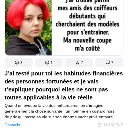
était déconseillé de les utiliser à d’autres fins. Visiblement, les
petits chats n’ont pas compris le message.
3
1
7
7
J’ai testé pour toi les habitudes financières
des personnes fortunées et je vais
t’expliquer pourquoi elles ne sont pas
toutes applicables à la vie réelle
Quand on évoque la vie des milliardaires, on s’imagine
généralement la chose suivante : un homme en costard hors
de prix qui passe sa vie sur son énorme yacht privé entouré
de top-modèles aux jambes infinies. Pourtant, la plupart des
Conseils
11/10/2019