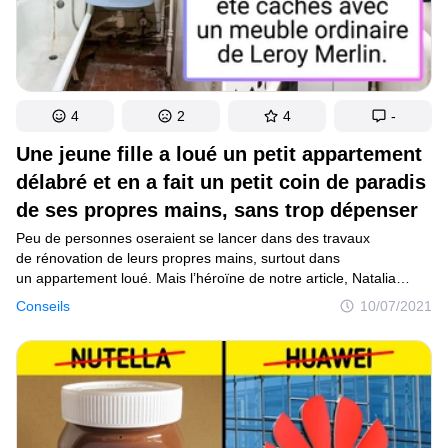
4
2
4
-
Une jeune fille a loué un petit appartement
délabré et en a fait un petit coin de paradis
de ses propres mains, sans trop dépenser
Peu de personnes oseraient se lancer dans des travaux
de rénovation de leurs propres mains, surtout dans
un appartement loué. Mais l’héroïne de notre article, Natalia
Chuvinova, elle, n’a pas peur des difficultés, au contraire : elle
Conseils
10/07/2021
cherchait spécifiquement un vieil appartement dans lequel, avec
le consentement du propriétaire, elle pourrait tout changer pour
obtenir une décoration dans le style scandinave. Natalya a passé
six mois à transformer sa nouvelle maison : elle a descendu des
piles de débris du 4e étage sans ascenseur, a mastiqué, peint
et collé du papier peint.