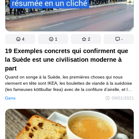
4
1
2
-
19 Exemples concrets qui confirment que
la Suède est une civilisation moderne à
part
Quand on songe à la Suède, les premières choses qui nous
viennent en tête sont IKEA, les boulettes de viande à la suédoise
(les fameuses köttbullar Ikea) avec de la confiture d’airelle, et les
héros des livres pour enfants d’Astrid Lindgren tels que Fifi
Gens
09/01/2021
Brindacier ou bien Zozo la tornade. Sans oublier non plus les
robustes berlines Volvo, les pauses café (fika) accompagnées
d’une petite pâtisserie à grignoter, ainsi que l’art de vivre
à la suédoise selon le principe lagom (ni trop, ni trop peu,
quelque chose de suffisant, de tout juste bien). Dans ce pays
riche en histoire, l’ordre et la régularité mènent le bal. Tout est
bien réfléchi, jusqu’au moindre détail, et tout est fait pour que les