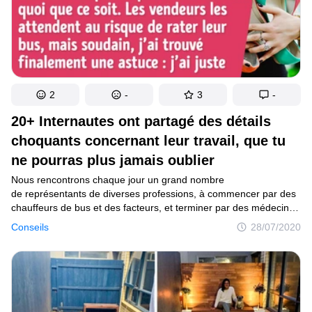
2
-
3
-
20+ Internautes ont partagé des détails
choquants concernant leur travail, que tu
ne pourras plus jamais oublier
Nous rencontrons chaque jour un grand nombre
de représentants de diverses professions, à commencer par des
chauffeurs de bus et des facteurs, et terminer par des médecins
et des pilotes. Généralement, nous avons une idée assez
Conseils
28/07/2020
superficielle du travail des autres personnes, mais entre-temps,
certaines d’entre elles ont énormément de choses qu’elles
aimeraient nous raconter, qu’il s’agisse de conseils utiles
et avertissements, ou d’un véritable cri du cœur.