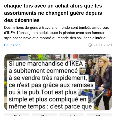
Tests
chaque fois avec un achat alors que les
assortiments ne changent guère depuis
Création
des décennies
Maison
Des millions de gens à travers le monde sont tombés amoureux
d’IKEA. L’enseigne a séduit toute la planète avec son fameux
Inventions
style scandinave et a montré au monde des solutions d’intérieur
astucieuses et simples à des prix abordables. Les labyrinthes
Développements
Éducation
21/11/2020
de ce magasin sont conçus d’une telle manière qu’il est
impossible de s’en ressortir sans achat. En effet, on a toujours
Cuisine
envie de tout acheter : ce plaid polaire, ces boîtes de rangement,
Arts
ces nouvelles tasses. Sans oublier, bien sûr, ces superbes
bougies parfumées !
Bien-être
Admiration
Animaux
Photographie
Célébrités