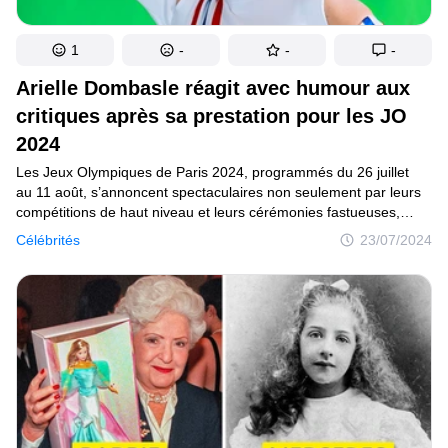
1
-
-
-
Arielle Dombasle réagit avec humour aux
critiques après sa prestation pour les JO
2024
Les Jeux Olympiques de Paris 2024, programmés du 26 juillet
au 11 août, s’annoncent spectaculaires non seulement par leurs
compétitions de haut niveau et leurs cérémonies fastueuses,
mais aussi par les controverses qu’ils suscitent. Une des
Célébrités
23/07/2024
principales polémiques concerne l’état de la Seine, pour laquelle
plus de 1,4 milliard d’euros ont été investis pour améliorer
sa propreté. La cérémonie d’ouverture des Jeux est également
au cœur des débats. Des rumeurs circulent selon lesquelles Aya
Nakamura pourrait interpréter des chansons d’Édith Piaf,
déclenchant une vague de commentaires sur les réseaux
sociaux.