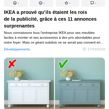
-
-
-
-
IKEA a prouvé qu’ils étaient les rois
de la publicité, grâce à ces 11 annonces
surprenantes
Nous connaissons tous l'entreprise IKEA pour ses meubles
faciles à monter et ses accessoires à des prix abordables pour
notre foyer. Mais ce géant suédois ne se serait pas converti en
leader mondial de l'industrie sans avoir au préalable élaboré un
Développements
17/03/2018
plan marketing exhaustif, avec ses fabuleuses campagnes de
publicité. Jette seulement un coup d'œil aux annonces de la Saint
Valentin !