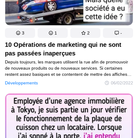
3
1
2
-
10 Opérations de marketing qui ne sont
pas passées inaperçues
Depuis toujours, les marques utilisent la rue afin de promouvoir
de nouveaux produits ou de nouveaux services. Si certaines
restent assez basiques et se contentent de mettre des affiches
sur des panneaux publicitaires, d’autres utilisent brillamment les
Développements
06/02/2022
éléments qui nous entourent. L’espace urbain devient alors
un véritable terrain de jeu et cela ne passe pas inaperçu aux
yeux du public. En prenant un peu de recul, on se rend compte
que tout peut être source de créativité.