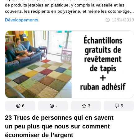
de produits jetables en plastique, y compris la vaisselle et les
couverts, les récipients en polystyrène, et même les cotons-tiges
à base de plastique. Dans le même temps, des solutions
Développements
12/04/2019
émergent et nous apprennent à transformer les déchets
en meubles fonctionnels, à produire de l’électricité à partir des
restes alimentaires, et à chauffer les maisons en marchant.
6
-
3
5
23 Trucs de personnes qui en savent
un peu plus que nous sur comment
économiser de l’argent