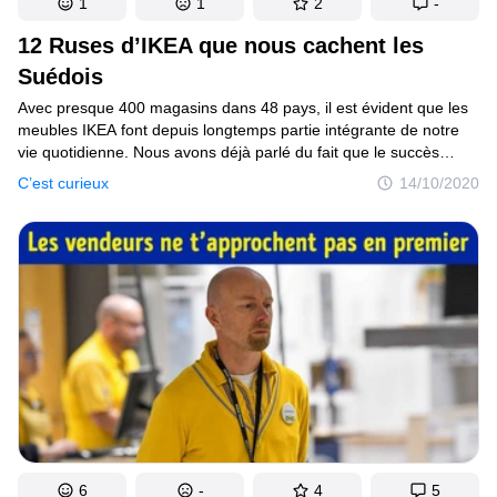
1
1
2
-
C’est curieux
12 Ruses d’IKEA que nous cachent les
Suédois
Endroits
Avec presque 400 magasins dans 48 pays, il est évident que les
Humour
meubles IKEA font depuis longtemps partie intégrante de notre
vie quotidienne. Nous avons déjà parlé du fait que le succès
retentissant du magasin était notamment dû à une grande
C’est curieux
14/10/2020
quantité de ruses qui atténuent notre bon sens pour donner libre
Auteurs
cours au désir d’acheter tout ce qui tombe sous la main. Mais
ce n’est pas tout ! Voici la deuxième partie de notre petite
Règles éditoriales
investigation sur le travail du réseau IKEA.
Contacte la rédaction
Politique de confidentialité
Politique de droit d'auteur
Politique relative aux cookies
Modalités de service
Plan de site
6
-
4
5