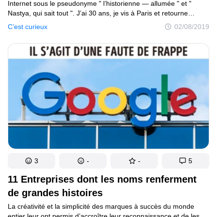
Internet sous le pseudonyme " l’historienne — allumée " et "
Nastya, qui sait tout ". J’ai 30 ans, je vis à Paris et retourne
souvent dans ma ville natale Moscou. Je suis diplômée
C’est curieux
02/08/2019
de la faculté d’histoire de l’Université d’État de Moscou. Le sujet
de mon étude m’a conduit à faire un stage en Espagne, puis
je suis allée en France, où j’ai ouvert un projet éducatif dédié
à l’histoire et à la culture de ce pays.
3
-
-
5
11 Entreprises dont les noms renferment
de grandes histoires
La créativité et la simplicité des marques à succès du monde
entier leur ont permis d’accroître leur reconnaissance et de les