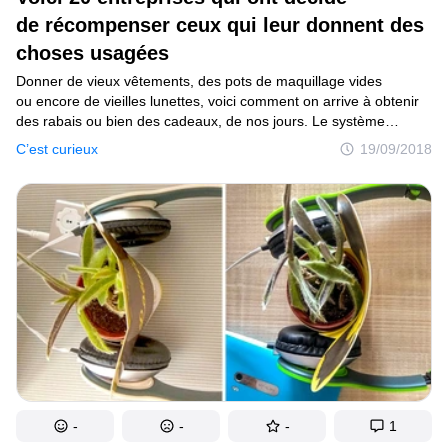
de récompenser ceux qui leur donnent des
choses usagées
Donner de vieux vêtements, des pots de maquillage vides
ou encore de vieilles lunettes, voici comment on arrive à obtenir
des rabais ou bien des cadeaux, de nos jours. Le système
moderne encourage et récompense ceux qui ont décidé de les
C’est curieux
19/09/2018
aider à recycler et à prendre soin de l’environnement.
Tu n’imagines même pas ce que tu pourrais avoir en faisant
un peu de ménage dans ta maison.
-
-
-
1