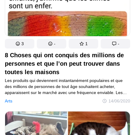
3
-
1
-
8 Choses qui ont conquis des millions de
personnes et que l’on peut trouver dans
toutes les maisons
Les produits qui deviennent instantanément populaires et que
des millions de personnes de tout âge souhaitent acheter,
apparaissent sur le marché avec une fréquence enviable. Les
magasins en ligne n’arrivent pas à supporter la pression, les
Arts
14/06/2020
réseaux sociaux sont surchargés de photos, mais soudain, les
gens commencent à oublier l’article qui était tant désiré,
et tournent leur attention vers une nouvelle cible. La mode passe,
mais les souvenirs et les photos restent.