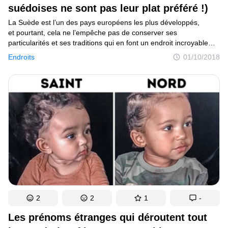
suédoises ne sont pas leur plat préféré !)
La Suède est l’un des pays européens les plus développés,
et pourtant, cela ne l’empêche pas de conserver ses
particularités et ses traditions qui en font un endroit incroyable
et unique. Par exemple, les Suédois respectent énormément
Endroits
01/10/2018
le Service du Trésor Public et adorent payer leurs impôts, les
femmes ne sont pas particulièrement ravies de leur couleur
naturelle de cheveux et les enfants reçoivent le nom de la mère,
et non celui du père à leur naissance. Si quand tu penses
à ce pays scandinave, il ne te vient à l’esprit que Karlsson ou les
délicieuses boulettes de viande d’IKEA, cet article est fait pour toi.
2
2
1
-
Les prénoms étranges qui déroutent tout