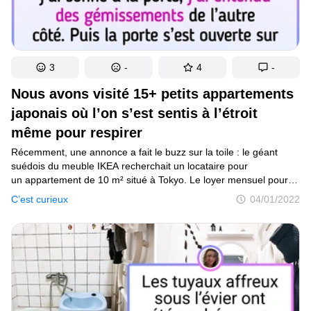
3
-
4
-
Nous avons visité 15+ petits appartements
japonais où l’on s’est sentis à l’étroit
même pour respirer
Récemment, une annonce a fait le buzz sur la toile : le géant
suédois du meuble IKEA recherchait un locataire pour
un appartement de 10 m² situé à Tokyo. Le loyer mensuel pour
un si petit appartement était inférieur à 1 $. Le but de cette
C’est curieux
04/01/2022
promotion était de démontrer que l’on peut vivre confortablement
même dans un espace minuscule s’il est bien agencé.