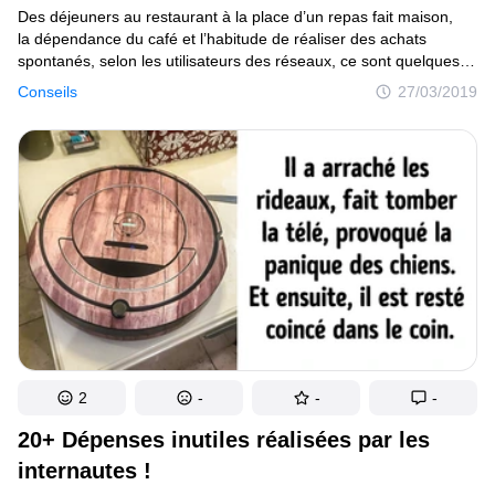
Des déjeuners au restaurant à la place d’un repas fait maison,
la dépendance du café et l’habitude de réaliser des achats
spontanés, selon les utilisateurs des réseaux, ce sont quelques-
uns des principaux “ennemis” des économies, qui peuvent faire
Conseils
27/03/2019
silencieusement un grand trou dans ton budget. Dans notre
sélection d’aujourd’hui tu trouveras des petits trucs basés sur
le principe de “un centime économisé est un centime gagné”.
Et à la fin de cet article, nous avons préparé pour toi un bonus
sur combien d’argent peut être économisé en renonçant
à sa voiture en faveur du transport public.
2
-
-
-
20+ Dépenses inutiles réalisées par les
internautes !