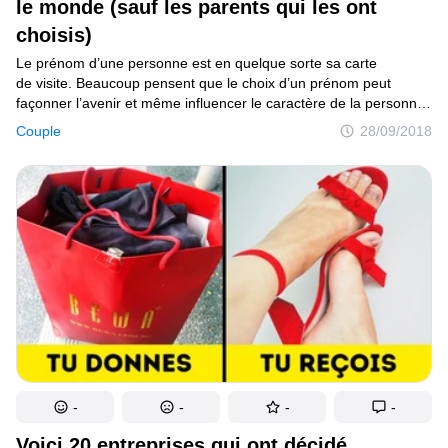
le monde (sauf les parents qui les ont
choisis)
Le prénom d’une personne est en quelque sorte sa carte
de visite. Beaucoup pensent que le choix d’un prénom peut
façonner l’avenir et même influencer le caractère de la personne.
Par conséquent, la plupart des parents abordent le choix
Couple
28/09/2018
du prénom de leurs enfants de manière très responsable,
et certains essaient même de nommer les enfants de façon
originale, afin de les distinguer de tous les autres enfants.
-
-
-
-
Voici 20 entreprises qui ont décidé