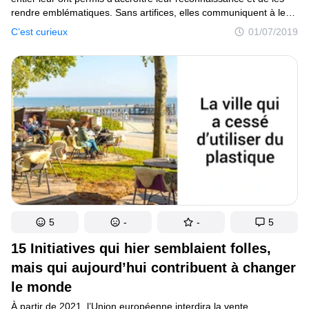
rendre emblématiques. Sans artifices, elles communiquent à leur
public exactement ce qu’elles souhaitent transmettre. Toutefois,
C’est curieux
01/07/2019
les origines de certaines d’entre elles sont plus intéressantes qu’il
n’y paraît.
5
-
-
5
15 Initiatives qui hier semblaient folles,
mais qui aujourd’hui contribuent à changer
le monde
À partir de 2021, l’Union européenne interdira la vente