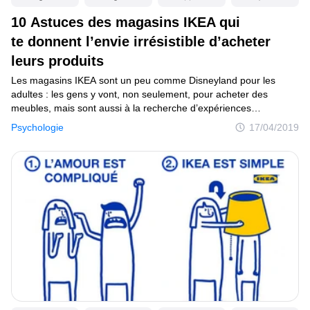
10 Astuces des magasins IKEA qui
Mise à jour du consentement
te donnent l’envie irrésistible d’acheter
© 2014–2026
TheSoul Publishing
.
leurs produits
Tous droits réservés.
Les magasins IKEA sont un peu comme Disneyland pour les
adultes : les gens y vont, non seulement, pour acheter des
meubles, mais sont aussi à la recherche d’expériences
et d’aventures. Dans ce lieu magique, le client désactive son
Psychologie
17/04/2019
raisonnement logique et commence à remplir son panier d’achats
de choses inutiles. Et pour cause, il s’avère que le géant suédois
utilise quelques astuces qui reprogramment la pensée des
visiteurs...