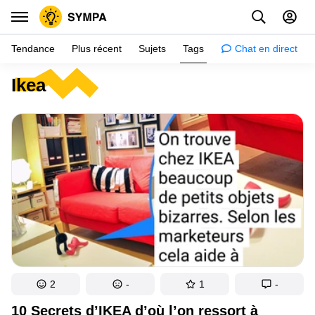
Tendance
Plus récent
Sujets
Tags
Chat en direct
Ikea
Inspiration
Psychologie
Conseils
Filles
Couple
Histoires
Éducation
Gens
2
-
1
-
Amazon
10 Secrets d’IKEA d’où l’on ressort à