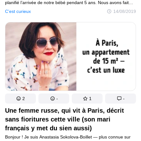
planifié l’arrivée de notre bébé pendant 5 ans. Nous avons fait
des listes et des schémas, nous avons fait une visite préalable
C’est curieux
14/08/2019
dans toutes les maternités et les centres médicaux de la ville,
nous sommes allés dans la plupart des magasins pour enfants...
Je vais vous raconter tout ce qui ne s’est pas passé comme
prévu.
2
-
1
-
Une femme russe, qui vit à Paris, décrit
sans fioritures cette ville (son mari
français y met du sien aussi)
Bonjour ! Je suis Anastasia Sokolova-Boillet — plus connue sur