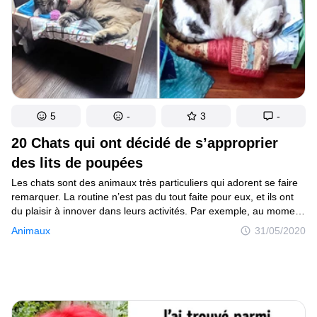
5
-
3
-
20 Chats qui ont décidé de s’approprier
des lits de poupées
Les chats sont des animaux très particuliers qui adorent se faire
remarquer. La routine n’est pas du tout faite pour eux, et ils ont
du plaisir à innover dans leurs activités. Par exemple, au moment
de faire la sieste, ils font preuve d’une créativité sans limite,
Animaux
31/05/2020
trouvant les endroits les plus inouïs pour se reposer. Les
internautes amoureux de leurs chats partagent sur les réseaux
des photos très drôles de leurs adorables minets en train
de dormir dans des lits de poupées fabriqués par des magasins
comme IKEA. La société suédoise a déclaré que ces lits avaient
été conçus pour jouer et non pour le confort des chats, et qu’il