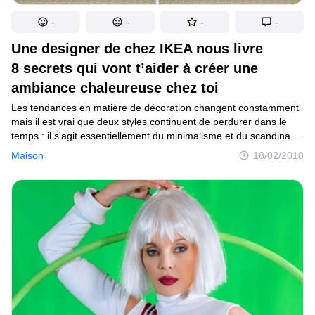
-
-
-
-
Une designer de chez IKEA nous livre
8 secrets qui vont t’aider à créer une
ambiance chaleureuse chez toi
Les tendances en matière de décoration changent constamment
mais il est vrai que deux styles continuent de perdurer dans le
temps : il s'agit essentiellement du minimalisme et du scandinave.
IKEA est le maître incontesté aujourd'hui de l'ameublement, avec
Maison
18/02/2018
une position de leader pour la 7ème année consécutive et 52,5
millions de visites en magasin en 2017. Autant dire que leur
expertise fait loi. Chez Sympa, nous avons décidé d'apprendre
les règles de base qui permettent à l'entreprise suédoise de créer
des espaces fabuleux. Pour cela, nous avons étudié
minutieusement les conseils de Pella Hedeby, designer pour
IKEA, et nous allons te les faire partager. Lis-les et mets-les en
pratique.