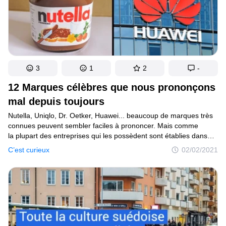
3
1
2
-
12 Marques célèbres que nous prononçons
mal depuis toujours
Nutella, Uniqlo, Dr. Oetker, Huawei... beaucoup de marques très
connues peuvent sembler faciles à prononcer. Mais comme
la plupart des entreprises qui les possèdent sont établies dans
des pays étrangers, il arrive que leur prononciation originale
C’est curieux
02/02/2021
ne ressemble pas du tout à leur orthographe.