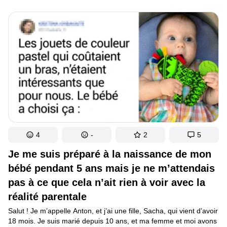
personnes aisées mènent une vie modeste, portent les mêmes
paires de chaussures pendant plusieurs années, mangent dans
les fast-foods et utilisent les transports en commun. Et c’est peut-
être dans la simplicité que réside le secret de leur richesse...
4
-
2
5
Je me suis préparé à la naissance de mon
bébé pendant 5 ans mais je ne m’attendais
pas à ce que cela n’ait rien à voir avec la
réalité parentale
Salut ! Je m’appelle Anton, et j’ai une fille, Sacha, qui vient d’avoir
18 mois. Je suis marié depuis 10 ans, et ma femme et moi avons