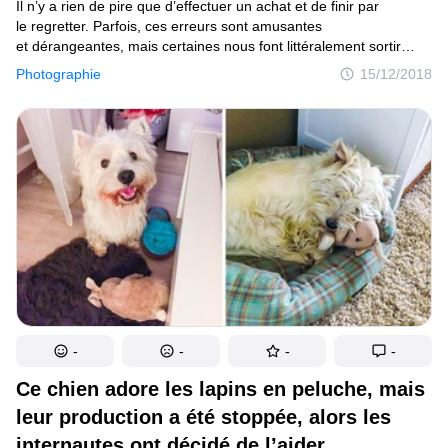
Il n’y a rien de pire que d’effectuer un achat et de finir par
le regretter. Parfois, ces erreurs sont amusantes
et dérangeantes, mais certaines nous font littéralement sortir
de nos gonds. Dans ce cas, nous nous promettons de ne plus
Photographie
15/12/2018
jamais retomber dans le même piège.
-
-
-
-
Ce chien adore les lapins en peluche, mais
leur production a été stoppée, alors les
internautes ont décidé de l’aider