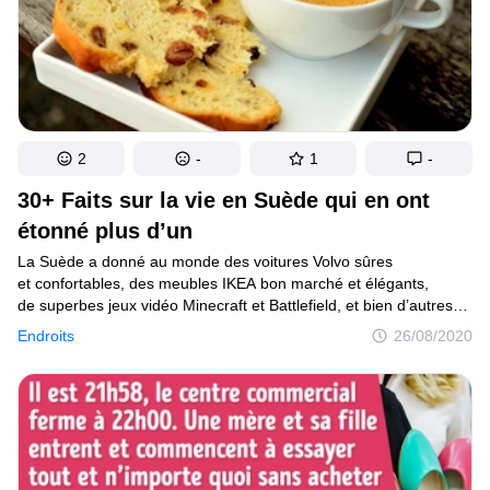
gens se sentent bien, ainsi que les poissons et les arbres.
2
-
1
-
30+ Faits sur la vie en Suède qui en ont
étonné plus d’un
La Suède a donné au monde des voitures Volvo sûres
et confortables, des meubles IKEA bon marché et élégants,
de superbes jeux vidéo Minecraft et Battlefield, et bien d’autres
choses. Selon le classement HSBC, le pays est classé 20e
Endroits
26/08/2020
en termes d’attractivité pour les expatriés du monde entier. Une
éducation gratuite, de bons soins de santé, un air pur et une
nature préservée sont ce qui attire de nouveaux citoyens
en Suède.