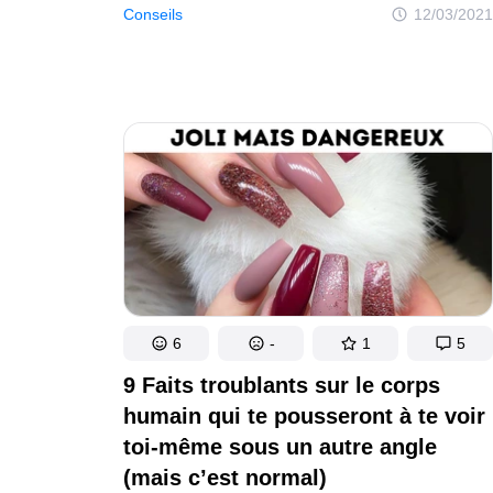
et les portes. D’où viennent les 40% restants ? Des
Conseils
12/03/2021
vêtements, des meubles, des tapis et d’autres objets
qui libèrent littéralement des microparticules dans
l’air, et celles-ci deviennent alors la poussière.
6
-
1
5
9 Faits troublants sur le corps
humain qui te pousseront à te voir
toi-même sous un autre angle
(mais c’est normal)