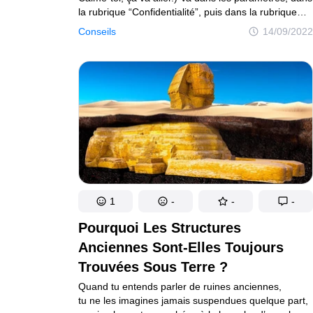
la rubrique “Confidentialité”, puis dans la rubrique
“Services de localisation”, fais défiler la page vers
Conseils
14/09/2022
le bas, appuie sur “Services système” et choisis
“Lieux importants”. Ton téléphone sait non
seulement où tu habites, mais aussi où tu travailles,
où se trouve ton supermarché préféré et d’autres
endroits que tu visites fréquemment. Si cela te met
mal à l’aise, il suffit de le désactiver. Le multitâche
ne décharge pas ta batterie tant que les applications
en arrière-plan ne sont pas vraiment actives, comme
elles le font avec la géolocalisation ou le lecteur
de musique. Si, pour une raison quelconque,
tu ne veux pas fermer les applications en veille,
tu peux les laisser de côté.
1
-
-
-
Pourquoi Les Structures
Anciennes Sont-Elles Toujours
Trouvées Sous Terre ?
Quand tu entends parler de ruines anciennes,
tu ne les imagines jamais suspendues quelque part,