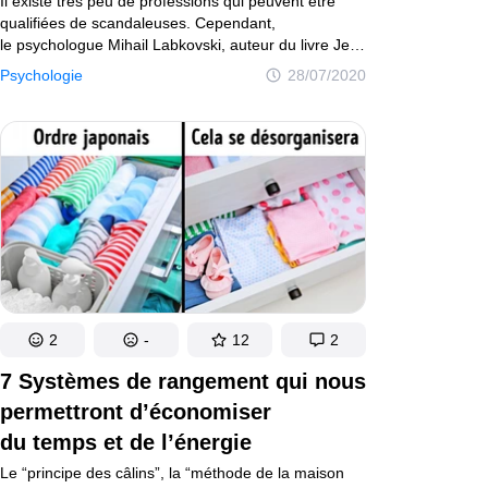
Il existe très peu de professions qui peuvent être
qualifiées de scandaleuses. Cependant,
le psychologue Mihail Labkovski, auteur du livre Je
veux et je le serai : S’accepter, aimer la vie,
Psychologie
28/07/2020
et devenir heureux, peut à juste titre être considéré
comme étant une personne scandaleuse, car ses
grandes déclarations catégoriques provoquent
souvent énormément d’émotions chez ceux qui
s’intéressent à la psychologie.
2
-
12
2
7 Systèmes de rangement qui nous
permettront d’économiser
du temps et de l’énergie
Le “principe des câlins”, la “méthode de la maison