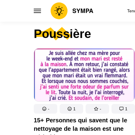
Ten
Poussière
Inspiration
Création
Psychologie
Maison
Explorations de l'esprit humain.
Trouvez l'in
Conseils
Inventi
Conseils utiles
Explorez des
Filles
Dévelo
Conseils chics pour filles
Plongez da
fascinants
Couple
Cuisine
Voyage au cœur des relations
Explorez l'ar
-
1
-
1
Histoires
Arts
Plongez dans un monde d'histoires
15+ Personnes qui savent que le
passionnantes !
Magie de l'ar
nettoyage de la maison est une
Éducation
Bien-êt