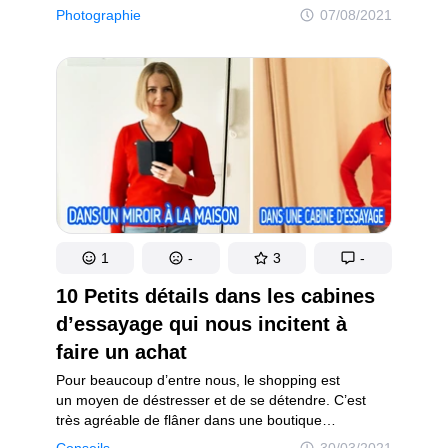
préférés finissent par perdre la brillance qui les
Photographie
07/08/2021
caractérisent. Mais il n’y a rien qui puisse résister
à une bonne session de nettoyage !
1
-
3
-
10 Petits détails dans les cabines
d’essayage qui nous incitent à
faire un achat
Pour beaucoup d’entre nous, le shopping est
un moyen de déstresser et de se détendre. C’est
très agréable de flâner dans une boutique
spacieuse, de choisir des vêtements
Conseils
30/03/2021