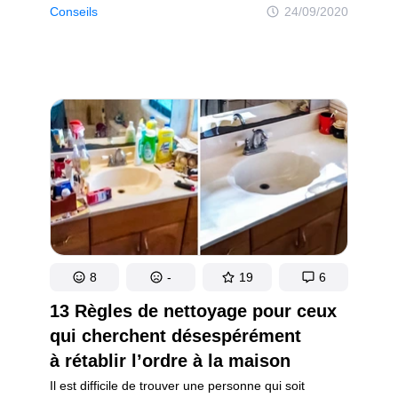
comme elles ont tendance à se tacher et à perdre
Conseils
24/09/2020
de leur éclat, nous finissons par les oublier au fond
de notre placard. Pour remédier à ce problème,
nous allons te proposer des astuces faciles
et efficaces qui, en plus de raviver le blanc,
n’endommageront pas les chaussures.
8
-
19
6
13 Règles de nettoyage pour ceux
qui cherchent désespérément
à rétablir l’ordre à la maison
Il est difficile de trouver une personne qui soit