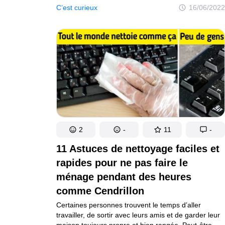
autres. Cependant, à l’ère moderne, les choses sont
C’est curieux
16/06/2022
devenues beaucoup plus faciles, puisque l’on peut
faire des recherches sur tout et n’importe quoi.
De plus, il existe de nombreuses communautés
en ligne où les gens partagent leurs connaissances
avec les autres internautes.
2
-
11
-
11 Astuces de nettoyage faciles et
rapides pour ne pas faire le
ménage pendant des heures
comme Cendrillon
Certaines personnes trouvent le temps d’aller
travailler, de sortir avec leurs amis et de garder leur
maison toujours propre et bien rangée. Peut-être