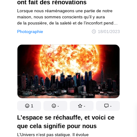
Rires et sourires !
ont fait des rénovations
 joyeuse !
Lorsque nous réaménageons une partie de notre
maison, nous sommes conscients qu’il y aura
de la poussière, de la saleté et de l’inconfort pendant
quelques jours. Cependant, nous espérons que cela
Photographie
18/01/2023
vaudra la peine pour ensuite se sentir plus à l’aise
dans notre maison. Malheureusement, certains
internautes se sont heurtés à plus d’une difficulté
lors de leurs rénovations.
on
Politique de confidentialité
Politique de droit d'auteur
Politi
1
-
-
-
L’espace se réchauffe, et voici ce
que cela signifie pour nous
L’Univers n’est pas statique. Il évolue