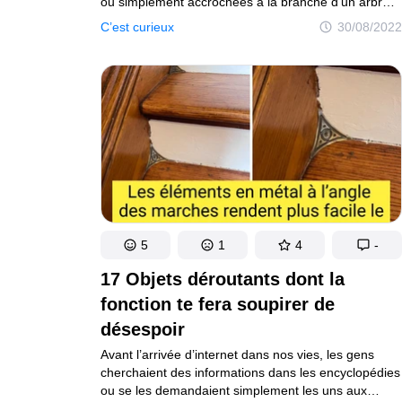
ou simplement accrochées à la branche d’un arbre,
n’est-ce pas ? En fait, pour la plupart des objets
C’est curieux
30/08/2022
anciens que nous avons exposés dans les musées
du monde entier, les archéologues ont fait un travail
de fouille impressionnant !
5
1
4
-
17 Objets déroutants dont la
fonction te fera soupirer de
désespoir
Avant l’arrivée d’internet dans nos vies, les gens
cherchaient des informations dans les encyclopédies
ou se les demandaient simplement les uns aux