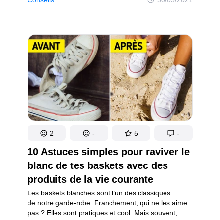
et de se regarder ensuite dans un miroir en admirant
une nouvelle tenue. Mais en allant vers une cabine
d’essayage, est-ce que tu as déjà pensé au travail
que les spécialistes du marketing ont fourni afin
de te faire acheter encore plus de choses ?
2
-
5
-
10 Astuces simples pour raviver le
blanc de tes baskets avec des
produits de la vie courante
Les baskets blanches sont l’un des classiques
de notre garde-robe. Franchement, qui ne les aime
pas ? Elles sont pratiques et cool. Mais souvent,