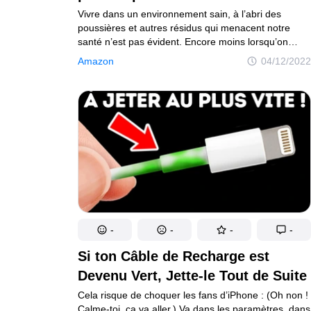
Vivre dans un environnement sain, à l’abri des
poussières et autres résidus qui menacent notre
santé n’est pas évident. Encore moins lorsqu’on
ne peut s’offrir une batterie de ménage à la pointe
Amazon
04/12/2022
de la technologie, ou alors les services d’un agent
d’entretien. C’est pourquoi il faut s’armer
de patience, mais surtout miser sur des articles
efficaces, à petit prix, grâce auxquels tu pourras
garder ton environnement propre sans te ruiner
financièrement et physiquement.
-
-
-
-
Si ton Câble de Recharge est
Devenu Vert, Jette-le Tout de Suite
Cela risque de choquer les fans d’iPhone : (Oh non !
Calme-toi, ça va aller.) Va dans les paramètres, dans