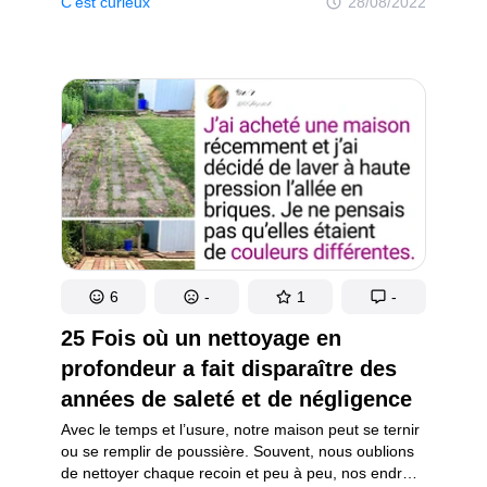
C’est curieux
28/08/2022
juste là ! Ne ressemble-t-elle pas... à une tête d’ours
en peluche ?! Qu’est-ce qui — ou qui donc !
— pourrait bien avoir créé le museau d’un ours
au beau milieu d’un cratère ?
6
-
1
-
25 Fois où un nettoyage en
profondeur a fait disparaître des
années de saleté et de négligence
Avec le temps et l’usure, notre maison peut se ternir
ou se remplir de poussière. Souvent, nous oublions
de nettoyer chaque recoin et peu à peu, nos endroits