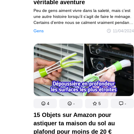
véritable aventure
Exploration du monde de l'éducation
Vie saine et
Peu de gens aiment vivre dans la saleté, mais c’est
Gens
une autre histoire lorsqu’il s’agit de faire le ménage.
Certains d’entre nous se calment vraiment pendant
Plongée dans le monde des gens
qu’ils nettoient l’appartement ou lavent les assiettes,
Gens
11/04/2024
Amazon
tandis que d’autres déclarent haut et fort :
Découvrez l'univers Amazon
“Je ne veux plus jamais voir ces éponges et ces
serpillières !”. Les héros de notre article ne sont pas
Tests
toujours heureux de faire le ménage non plus,
Explorez des tests captivants et divertissants
et certaines personnes ont vécu des histoires telles
qu’on ne sait pas si on doit se moquer de ces
pauvres ou les serrer dans ses bras.
Auteurs
Règles éditoriales
Contacte la rédacti
Plan de site
Mise à jour du consentement
© 2014–2026
TheSoul Publishing
.
4
-
5
-
Tous droits réservés.
15 Objets sur Amazon pour
astiquer ta maison du sol au
plafond pour moins de 20 €