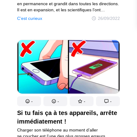
en permanence et grandit dans toutes les directions.
Il est en expansion, et les scientifiques l’ont
découvert il y a presque un siècle. Mais il ne le fait
C’est curieux
26/09/2022
pas à un rythme stable — plus le temps passe, plus
l’Univers s’étend rapidement. Et par conséquent, les
étoiles, les planètes et les galaxies s’éloignent
de plus en plus les unes des autres, ce qui laisse
plus d’espace entre elles. Mais alors dans ce cas,
l’Univers est censé se refroidir à mesure qu’il
s’étend, n’est-ce pas ? Car après tout, il était
beaucoup plus dense et beaucoup plus chaud
lorsque le Big Bang s’est produit. Et pendant son
expansion, l’espace s’est refroidi, créant ainsi les
conditions nécessaires à la formation de planètes,
d’étoiles et d’autres objets spatiaux.
-
-
-
-
Si tu fais ça à tes appareils, arrête
immédiatement !
Charger son téléphone au moment d’aller
se coucher est l’une des plus grosses erreurs