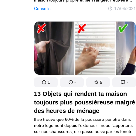
qu’elles y parviennent parce qu’elles connaissent
Conseils
17/04/2021
des astuces spéciales qui leur permettent de réaliser
les tâches ménagères en un temps record. En effet,
chacun de nous a ses propres secrets pour faire
le ménage de manière efficace et sans perdre
de temps.
1
-
5
-
13 Objets qui rendent ta maison
toujours plus poussiéreuse malgré
des heures de ménage
Il se trouve que 60% de la poussière pénètre dans
notre logement depuis l’extérieur : nous l’apportons
sur nos chaussures, elle passe aussi par les fenêtres