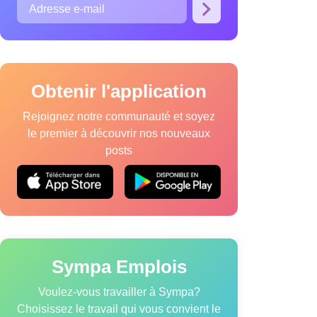
Obtenir l'application
Rejoignez notre communauté et soyez
le premier à découvrir nos nouveaux
posts
que relative aux cookies
Modalités de service
Sympa Emplois
Voulez-vous travailler à Sympa?
Choisissez le travail qui vous convient le