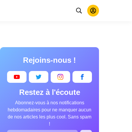
Rejoins-nous !
Restez à l'écoute
Abonnez-vous à nos notifications
hebdomadaires pour ne manquer aucun
de nos articles les plus cool. Sans spam
!