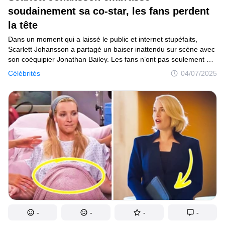
Tests
soudainement sa co-star, les fans perdent
la tête
Création
Dans un moment qui a laissé le public et internet stupéfaits,
Maison
Scarlett Johansson a partagé un baiser inattendu sur scène avec
son coéquipier Jonathan Bailey. Les fans n’ont pas seulement été
Inventions
surpris par le baiser, ils ont été carrément déconcertés.
Célébrités
04/07/2025
En l’espace de quelques heures, les réseaux sociaux ont été
Développements
inondés de réactions, de questions et de commentaires.
Cuisine
Arts
Bien-être
Admiration
Animaux
Photographie
-
-
-
-
Célébrités