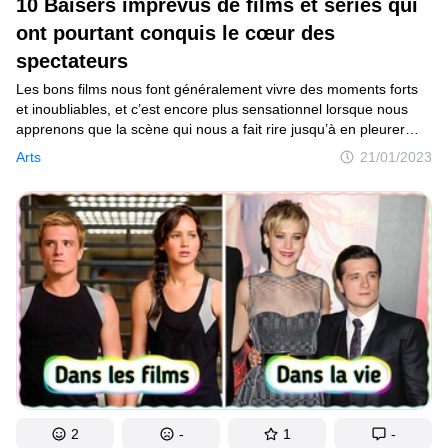
10 Baisers imprévus de films et séries qui
ont pourtant conquis le cœur des
spectateurs
Les bons films nous font généralement vivre des moments forts
et inoubliables, et c’est encore plus sensationnel lorsque nous
apprenons que la scène qui nous a fait rire jusqu’à en pleurer
ou celle qui nous a fait mal au cœur a été improvisée. En effet,
Arts
21/01/2023
les scènes improvisées existent dans les films. Comme le cas
de Margot Robbie avec Brad Pitt, dans le film Babylon qui sortira
prochainement en France. “Quand aurais-je la chance
d’embrasser Brad Pitt ? Je vais juste y aller” s’était expliquée
l’actrice à ce sujet.
2
-
1
-