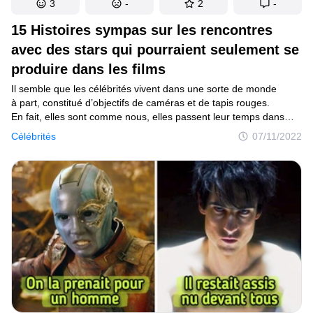
3
-
2
-
15 Histoires sympas sur les rencontres
avec des stars qui pourraient seulement se
produire dans les films
Il semble que les célébrités vivent dans une sorte de monde
à part, constitué d’objectifs de caméras et de tapis rouges.
En fait, elles sont comme nous, elles passent leur temps dans
des cafés, vont au zoo et parlent à des inconnus. Les internautes
Célébrités
07/11/2022
ont décrit les circonstances dans lesquelles ils ont rencontré des
célébrités et ont partagé leurs impressions.