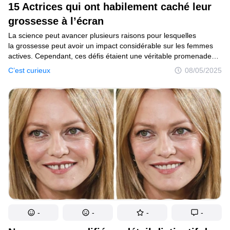
15 Actrices qui ont habilement caché leur
C’est curieux
grossesse à l’écran
Endroits
La science peut avancer plusieurs raisons pour lesquelles
la grossesse peut avoir un impact considérable sur les femmes
Humour
actives. Cependant, ces défis étaient une véritable promenade
de santé pour les super-mamans d’Hollywood. La plupart des
C’est curieux
08/05/2025
rôles emblématiques incarnés par nos actrices préférées ont été
tournés alors qu’elles portaient leur propre petit trésor, sans que
Auteurs
nous nous en rendions compte.
Règles éditoriales
Contacte la rédaction
Politique de confidentialité
Politique de droit d'auteur
Politique relative aux cookies
Modalités de service
-
-
-
-
Plan de site