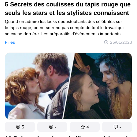
5 Secrets des coulisses du tapis rouge que
seuls les stars et les stylistes connaissent
Quand on admire les looks époustouflants des célébrités sur
le tapis rouge, on ne se rend pas compte de tout le travail qui
se cache derrière. Les préparatifs d’événements importants
peuvent prendre des semaines, voire des mois. Les stars sont
Filles
25/01/2023
entourées d’équipes de stylistes, de coiffeurs, de maquilleurs
et même de couturières. Et pour s’assurer que tout se passe
bien, les vedettes et leurs assistants ont recours à toutes sortes
d’astuces.
5
-
4
-