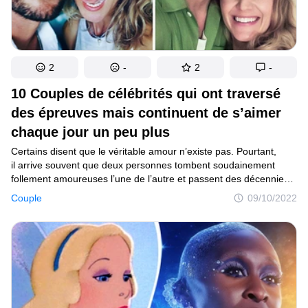
2
-
2
-
10 Couples de célébrités qui ont traversé
des épreuves mais continuent de s’aimer
chaque jour un peu plus
Certains disent que le véritable amour n’existe pas. Pourtant,
il arrive souvent que deux personnes tombent soudainement
follement amoureuses l’une de l’autre et passent des décennies
ensemble, sans jamais aller voir ailleurs. Même certaines stars
Couple
09/10/2022
restent fidèles à leur moitié jusqu’à la fin, car elles n’ont besoin
de personne d’autre, malgré les nombreux fans qui les entourent.