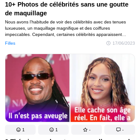
10+ Photos de célébrités sans une goutte
de maquillage
Nous avons l’habitude de voir des célébrités avec des tenues
luxueuses, un maquillage magnifique et des coiffures
impeccables. Cependant, certaines célébrités apparaissent
parfois au naturel devant des dizaines de caméras et affichent
Filles
17/06/2023
fièrement leur beauté. Par ce geste, elles envoient le message
que les femmes peuvent être rayonnantes et belles avec ou sans
maquillage.
1
1
-
-