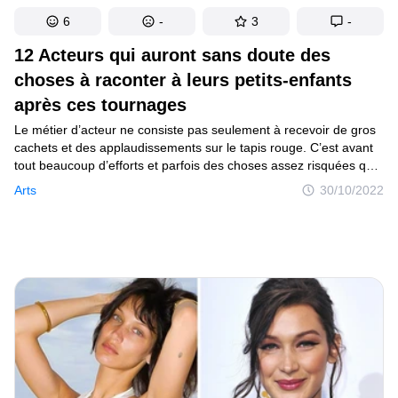
6
-
3
-
12 Acteurs qui auront sans doute des
choses à raconter à leurs petits-enfants
après ces tournages
Le métier d’acteur ne consiste pas seulement à recevoir de gros
cachets et des applaudissements sur le tapis rouge. C’est avant
tout beaucoup d’efforts et parfois des choses assez risquées que
l’on accepte pour un rôle. Aujourd’hui, nous parlons des défis
Arts
30/10/2022
physiques et émotionnels que les acteurs ont dû relever sur
un plateau.