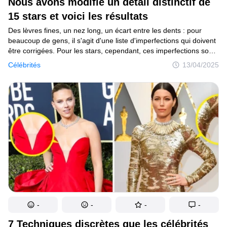
Nous avons modifié un détail distinctif de
15 stars et voici les résultats
Mise à jour du consentement
Des lèvres fines, un nez long, un écart entre les dents : pour
© 2014–2026
TheSoul Publishing
.
beaucoup de gens, il s'agit d'une liste d'imperfections qui doivent
Tous droits réservés.
être corrigées. Pour les stars, cependant, ces imperfections sont
des points forts individuels dont il serait dommage de se
Célébrités
13/04/2025
débarrasser.
-
-
-
-
7 Techniques discrètes que les célébrités