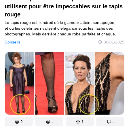
utilisent pour être impeccables sur le tapis
rouge
Le tapis rouge est l’endroit où le glamour atteint son apogée,
et où les célébrités rivalisent d’élégance sous les flashs des
photographes. Mais derrière chaque robe parfaite et chaque
posture impeccable se cachent des astuces bien gardées. Ces
Conseils
30/01/2025
techniques, souvent invisibles au premier coup d’œil, sont
essentielles pour éviter les faux pas et assurer une allure
irréprochable. Découvre ces secrets de style que les stars
utilisent discrètement pour briller sous les projecteurs.
2
-
1
-