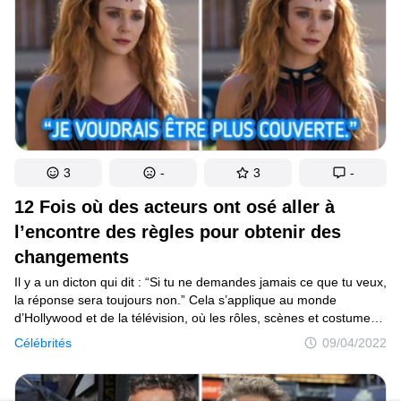
3
-
3
-
12 Fois où des acteurs ont osé aller à
l’encontre des règles pour obtenir des
changements
Il y a un dicton qui dit : “Si tu ne demandes jamais ce que tu veux,
la réponse sera toujours non.” Cela s’applique au monde
d’Hollywood et de la télévision, où les rôles, scènes et costumes
sont généralement décidés par les personnes qui se trouvent
Célébrités
09/04/2022
derrière les caméras. Mais crois-le ou non, les acteurs ont aussi
leur mot à dire, et certaines stars n’ont pas peur de le faire savoir.