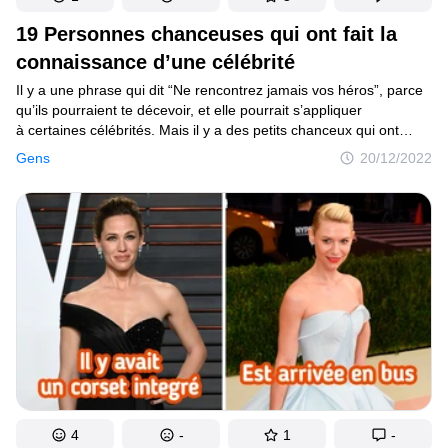
19 Personnes chanceuses qui ont fait la
connaissance d’une célébrité
Il y a une phrase qui dit “Ne rencontrez jamais vos héros”, parce
qu’ils pourraient te décevoir, et elle pourrait s’appliquer
à certaines célébrités. Mais il y a des petits chanceux qui ont
vécu un moment mémorable quand, par pur hasard, ils ont fait
Gens
20/12/2022
la connaissance d’une star. Cette rencontre leur a permis d’avoir
une autre vision de cette personne qu’ils voient à l’écran et dans
les magazines.
4
-
1
-