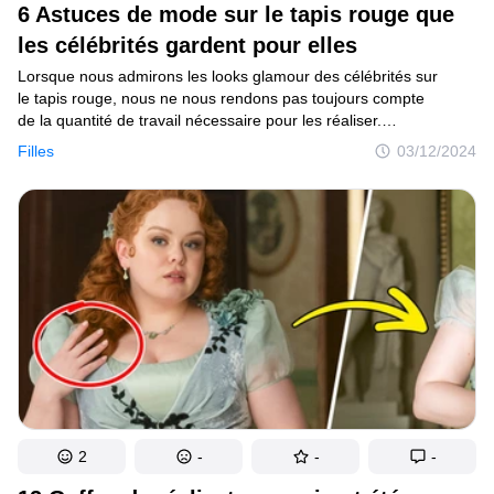
6 Astuces de mode sur le tapis rouge que
les célébrités gardent pour elles
Lorsque nous admirons les looks glamour des célébrités sur
le tapis rouge, nous ne nous rendons pas toujours compte
de la quantité de travail nécessaire pour les réaliser.
La préparation de ces événements majeurs peut prendre des
Filles
03/12/2024
semaines, voire des mois. En coulisses, les stars et leurs
assistants recourent à divers stratagèmes astucieux pour
s’assurer que tout se passe bien le jour J.
2
-
-
-