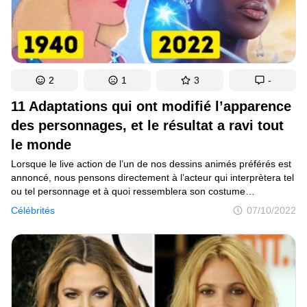
2
1
3
-
11 Adaptations qui ont modifié l’apparence
des personnages, et le résultat a ravi tout
le monde
Lorsque le live action de l’un de nos dessins animés préférés est
annoncé, nous pensons directement à l’acteur qui interprètera tel
ou tel personnage et à quoi ressemblera son costume
et sa coiffure. Néanmoins, il arrive que les producteurs donnent
Célébrités
07/10/2022
une tournure inespérée à l’histoire, changeant totalement
l’apparence du héros et offrant au film ou à la série un style
totalement nouveau et moderne.