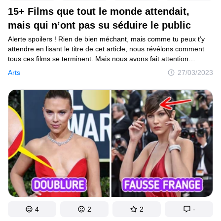
15+ Films que tout le monde attendait,
mais qui n’ont pas su séduire le public
Alerte spoilers ! Rien de bien méchant, mais comme tu peux t’y
attendre en lisant le titre de cet article, nous révélons comment
tous ces films se terminent. Mais nous avons fait attention
de ne pas fournir trop de détails, pour ne pas te gâcher le plaisir
Arts
27/03/2023
de découvrir les films de la liste que tu ne connais pas encore.
De plus, nous avons choisi des projets audacieux, alors nous
t’encourageons à les regarder pour te faire ton propre avis.
4
2
2
-