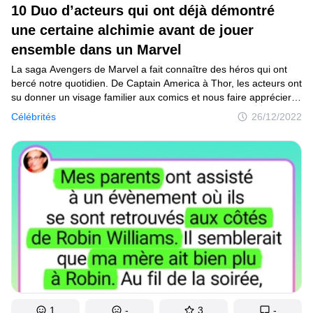
10 Duo d’acteurs qui ont déjà démontré
une certaine alchimie avant de jouer
ensemble dans un Marvel
La saga Avengers de Marvel a fait connaître des héros qui ont
bercé notre quotidien. De Captain America à Thor, les acteurs ont
su donner un visage familier aux comics et nous faire apprécier
leurs aventures. Certains acteurs sont même devenus amis
Célébrités
26/12/2022
et forment une grande famille qui constitue l’univers
cinématographique de cette firme. Avant de devenir des
collègues dans l’univers Marvel, quelques-uns des interprètes
avaient déjà eu la chance de se donner la réplique sur grand
écran et de partager des affinités.
1
-
3
-