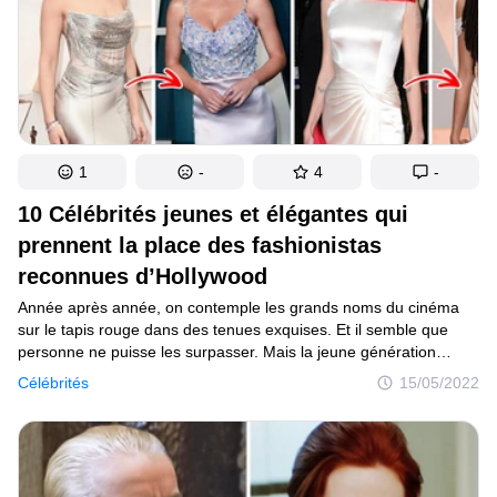
1
-
4
-
10 Célébrités jeunes et élégantes qui
prennent la place des fashionistas
reconnues d’Hollywood
Année après année, on contemple les grands noms du cinéma
sur le tapis rouge dans des tenues exquises. Et il semble que
personne ne puisse les surpasser. Mais la jeune génération
d’actrices qui est en train d’arriver à Hollywood serait clairement
Célébrités
15/05/2022
en désaccord avec cette affirmation.