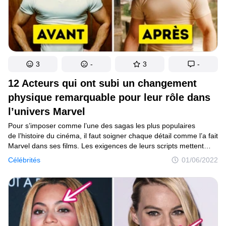
3
-
3
-
12 Acteurs qui ont subi un changement
physique remarquable pour leur rôle dans
l’univers Marvel
Pour s’imposer comme l’une des sagas les plus populaires
de l’histoire du cinéma, il faut soigner chaque détail comme l’a fait
Marvel dans ses films. Les exigences de leurs scripts mettent
en branle tout un circuit de travailleurs de l’industrie, mais aussi
Célébrités
01/06/2022
ceux qui incarnent leurs personnages à l’écran. Tous étaient déjà
de bons acteurs avant d’entrer dans l’univers Marvel, et il ne leur
manquait que le développement physique pour devenir
de véritables super-héros.