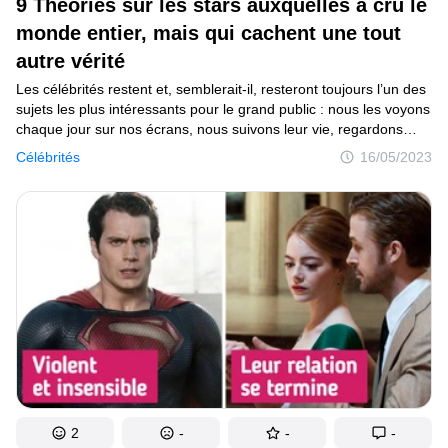
9 Théories sur les stars auxquelles a cru le
monde entier, mais qui cachent une tout
autre vérité
Les célébrités restent et, semblerait-il, resteront toujours l’un des
sujets les plus intéressants pour le grand public : nous les voyons
chaque jour sur nos écrans, nous suivons leur vie, regardons
leurs films et clips, et observons presque tous leurs faits
Célébrités
16/05/2023
et gestes... Il n’est donc pas étonnant que parfois, des théories
à dormir debout émergent dans les infos, alimentant ainsi toute
sorte de rumeurs et spéculations, les unes plus incroyables que
les autres.
2
-
-
-