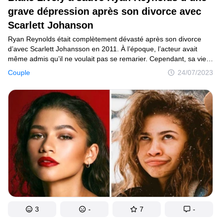
grave dépression après son divorce avec
Scarlett Johanson
Ryan Reynolds était complètement dévasté après son divorce
d’avec Scarlett Johansson en 2011. À l’époque, l’acteur avait
même admis qu’il ne voulait pas se remarier. Cependant, sa vie
a été transformée après sa rencontre avec Blake Lively, qui
Couple
24/07/2023
a guéri son cœur brisé et lui a donné une raison de croire
à nouveau en l’amour.
3
-
7
-