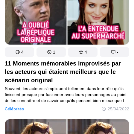
4
1
4
-
11 Moments mémorables improvisés par
les acteurs qui étaient meilleurs que le
scénario original
Souvent, les acteurs s’impliquent tellement dans leur rôle qu’ils
finissent presque par fusionner avec leurs personnages au point
de les connaître et de savoir ce qu’ils pensent bien mieux que les
scénaristes. Il est donc normal, surtout lorsqu’il s’agit d’acteurs
Célébrités
25/04/2022
expérimentés, qu’ils improvisent certaines répliques ou qu’ils
donnent leurs préférences aux réalisateurs ou aux scénaristes.