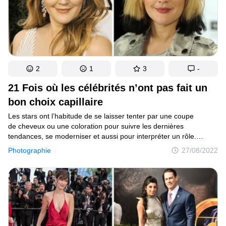
2
1
3
-
21 Fois où les célébrités n’ont pas fait un
bon choix capillaire
Les stars ont l’habitude de se laisser tenter par une coupe
de cheveux ou une coloration pour suivre les dernières
tendances, se moderniser et aussi pour interpréter un rôle.
Néanmoins, avoir un joli visage ne veut pas dire que le résultat
Photographie
27/08/2022
sera forcément au rendez-vous. Par exemple, Jennifer Aniston
a affirmé à propos de la coiffure de son personnage de Rachel
dans la série Friends : “Je pense que c’était la coupe de cheveux
la plus moche que j’aie jamais vue”.