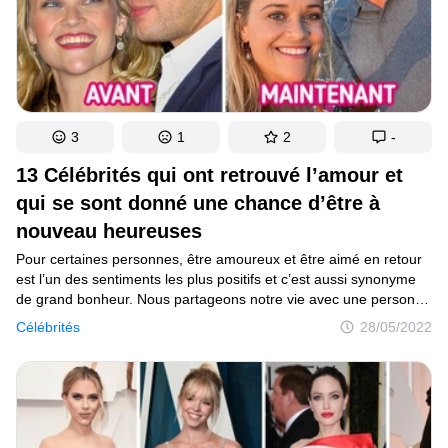
3
1
2
-
13 Célébrités qui ont retrouvé l’amour et
qui se sont donné une chance d’être à
nouveau heureuses
Pour certaines personnes, être amoureux et être aimé en retour
est l’un des sentiments les plus positifs et c’est aussi synonyme
de grand bonheur. Nous partageons notre vie avec une personne
spéciale et pensons qu’elle sera à nos côtés pour toujours.
Célébrités
28/05/2022
Cependant, il arrive que les choses ne se passent pas comme
prévu et que la relation prenne fin. Alors parfois, nous en venons
à penser que nous ne revivrons plus jamais une histoire d’amour
similaire.