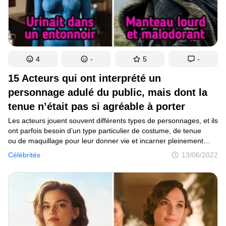
4
-
5
-
15 Acteurs qui ont interprété un
personnage adulé du public, mais dont la
tenue n’était pas si agréable à porter
Les acteurs jouent souvent différents types de personnages, et ils
ont parfois besoin d’un type particulier de costume, de tenue
ou de maquillage pour leur donner vie et incarner pleinement
le rôle. Cependant, le travail pour y parvenir n’est pas toujours
Célébrités
13/06/2022
aussi glamour qu’on pourrait l’imaginer et les acteurs sont
fatigués et désireux de terminer le projet le plus rapidement
possible, afin de pouvoir laisser derrière eux les loges
de maquillage et les costumes insupportables.