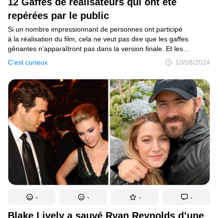
12 Gaffes de réalisateurs qui ont été
repérées par le public
Si un nombre impressionnant de personnes ont participé
à la réalisation du film, cela ne veut pas dire que les gaffes
gênantes n’apparaîtront pas dans la version finale. Et les
cinéphiles sont des gens attentifs. Ils ne manqueront pas
C’est curieux
10/08/2024
la moindre erreur. Par exemple, ils peuvent même vérifier la date
de péremption du produit montré dans le cadre, puis accuser les
réalisateurs d’avoir nourri le héros avec cette substance
désagréable.
-
-
-
-
Blake Lively a sauvé Ryan Reynolds d’une