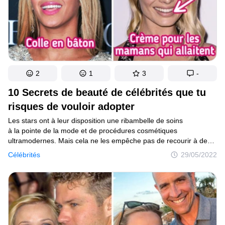
2
1
3
-
10 Secrets de beauté de célébrités que tu
risques de vouloir adopter
Les stars ont à leur disposition une ribambelle de soins
à la pointe de la mode et de procédures cosmétiques
ultramodernes. Mais cela ne les empêche pas de recourir à des
produits simples comme le vinaigre de cidre ou le jus
Célébrités
29/05/2022
de canneberge. Le progrès est le progrès, mais les recettes
de grand-mère sont tout aussi efficaces.