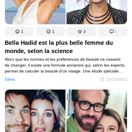
1
1
2
-
Bella Hadid est la plus belle femme du
monde, selon la science
Alors que les normes et les préférences de beauté ne cessent
de changer, il existe une formule ancienne qui, selon les experts,
permet de calculer la beauté d’un visage. Une étude spéciale
a été réalisée par le Dr Julian De Silva, un chirurgien plasticien
Gens
13/10/2022
médaillé d’or, spécialisé dans la chirurgie plastique avancée.
Et Bella Hadid est devenue la gagnante de ce concours
de beauté inhabituel. Voyons ce qui fait d’elle la plus belle femme.