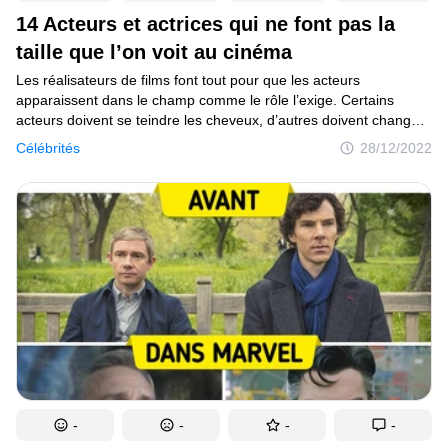
14 Acteurs et actrices qui ne font pas la
taille que l’on voit au cinéma
Les réalisateurs de films font tout pour que les acteurs
apparaissent dans le champ comme le rôle l’exige. Certains
acteurs doivent se teindre les cheveux, d’autres doivent changer
leur accent, et il y en a aussi qui doivent aller à la salle de sport
Célébrités
28/12/2022
pendant des mois pour acquérir la bonne masse musculaire.
Et parfois, les stars doivent même jouer un personnage qui est
considérablement plus grand ou plus petit. Et c’est là que les
cinéastes ont recours à différentes astuces.
-
-
-
-