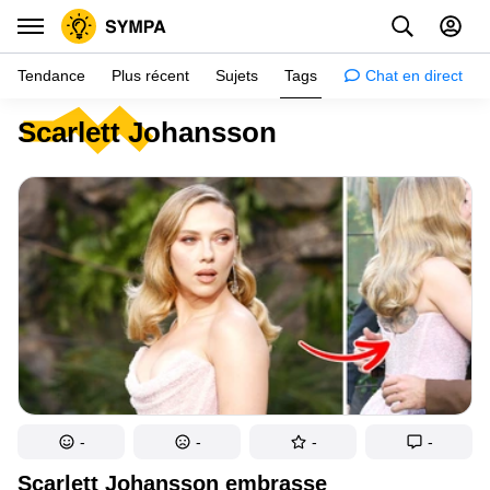
Tendance
Plus récent
Sujets
Tags
Chat en direct
Scarlett Johansson
Inspiration
Psychologie
Conseils
Filles
Couple
Histoires
Éducation
Gens
-
-
-
-
Amazon
Scarlett Johansson embrasse