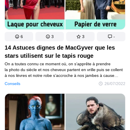
6
3
3
-
14 Astuces dignes de MacGyver que les
stars utilisent sur le tapis rouge
On a toutes connu ce moment où, on s’apprête à prendre
la photo du siècle et nos cheveux partent en vrille puis se collent
à nos lèvres et notre robe s’accroche à nos jambes à cause
de l’électricité statique. Une vraie galère ! De l’autre côté
Conseils
26/07/2022
de l’écran, les stars d’Hollywood n’ont pas l’air de connaître
ce genre de désagrément. Figure-toi que... Si ! Seulement, elles
ont droit à quelques petits tours de magie de leurs bonnes fées
les stylistes.