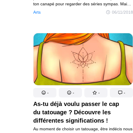
ton canapé pour regarder des séries sympas. Mais
il peut arriver que l’on passe plus de temps à choisir
Arts
06/11/2018
une série qu’à la regarder. Et alors que l’on perd des
heures à surfer sur Internet à la recherche de LA
bonne série, le temps file et l’horloge indique déjà
l’heure d’aller se coucher.
-
-
-
-
As-tu déjà voulu passer le cap
du tatouage ? Découvre les
différentes significations !
Au moment de choisir un tatouage, être indécis nous