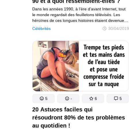
90 et à quoi ressemblent-elles ?
Dans les années 1990, à l’ère d’avant Internet, tout
le monde regardait des feuilletons télévisés. Les
héroïnes de ces longues histoires étaient devenues
des exemples, des idéaux de beauté et des icônes
Célébrités
30/04/2019
de la mode : qui n’a pas rêvé d’avoir l’apparence
éblouissante de Veronica Castro, la force
de la “muñeca brava” ou l’intelligence de Scully ? Et,
bien sûr, de vivre le grand amour réciproque
et bouleversant que chacune de ces héroïnes ont
éprouvé sur les écrans.
5
-
6
5
20 Astuces faciles qui
résoudront 80% de tes problèmes
au quotidien !