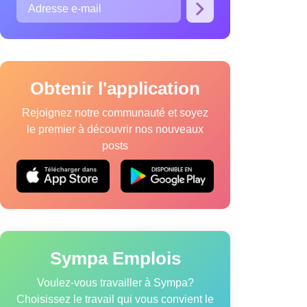
Obtenir l'application
Rejoignez notre communauté et soyez
le premier à découvrir nos nouveaux
posts
que relative aux cookies
Modalités de service
Sympa Emplois
Voulez-vous travailler à Sympa?
Choisissez le travail qui vous convient le