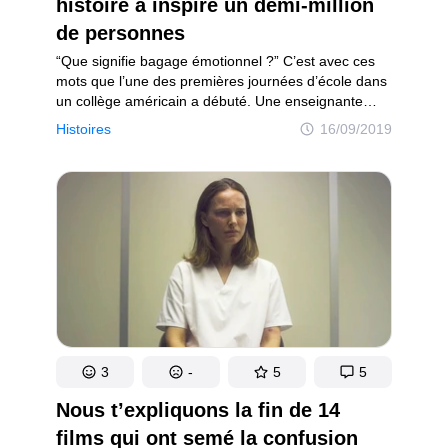
histoire a inspiré un demi-million
de personnes
“Que signifie bagage émotionnel ?” C’est avec ces
mots que l’une des premières journées d’école dans
un collège américain a débuté. Une enseignante
ayant 22 ans de carrière derrière elle, Karen Loewe,
Histoires
16/09/2019
et travaillant avec des jeunes en classe de 5ème
et de 4ème, a décidé d’aider ses élèves à faire face
au stress quotidien. Lorsqu’elle en a parlé sur
Facebook, plus de 500 000 personnes ont partagé
sa publication, et les enseignants d’autres pays, dont
l’Australie, la Chine et le Pakistan, ont décidé
de reproduire l’expérience.
3
-
5
5
Nous t’expliquons la fin de 14
films qui ont semé la confusion