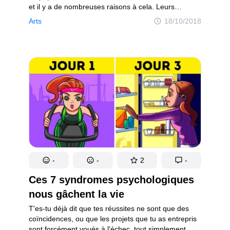
et il y a de nombreuses raisons à cela. Leurs
scénarios se distinguent par leur traitement subtil
Arts
18/10/2018
de la nature humaine, les réalisateurs tissent les
histoires de façon poétique, précise et très
professionnelle, et les acteurs, même les plus petits,
nous offrent une interprétation impeccable
et touchante.
-
-
2
-
Ces 7 syndromes psychologiques
nous gâchent la vie
T'es-tu déjà dit que tes réussites ne sont que des
coïncidences, ou que les projets que tu as entrepris
sont forcément voués à l'échec, tout simplement