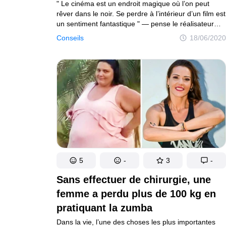
" Le cinéma est un endroit magique où l’on peut
Exploration du monde de l'éducation
Vie saine et
rêver dans le noir. Se perdre à l’intérieur d’un film est
un sentiment fantastique " — pense le réalisateur
Gens
culte David Lynch. Le thriller psychologique est
Conseils
18/06/2020
Plongée dans le monde des gens
probablement le genre le plus passionnant qui
permet aux spectateurs de participer à la résolution
Amazon
des mystères.
Découvrez l'univers Amazon
Tests
Explorez des tests captivants et divertissants
Auteurs
Règles éditoriales
Contacte la rédacti
Plan de site
Mise à jour du consentement
5
-
3
-
© 2014–2026
TheSoul Publishing
.
Sans effectuer de chirurgie, une
Tous droits réservés.
femme a perdu plus de 100 kg en
pratiquant la zumba
Dans la vie, l’une des choses les plus importantes