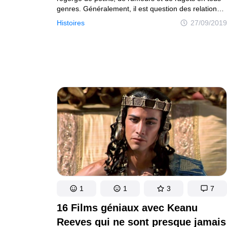
genres. Généralement, il est question des relations
amoureuses des professeurs ou du côté obscur
Histoires
27/09/2019
de leur vie. Et parfois, on découvre des intrigues
dignes des Feux de l’amour...
1
1
3
7
16 Films géniaux avec Keanu
Reeves qui ne sont presque jamais