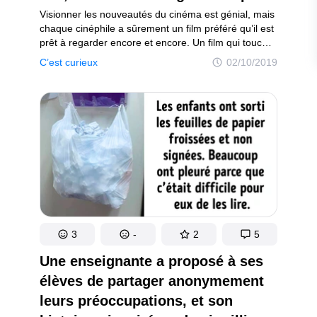
Visionner les nouveautés du cinéma est génial, mais
chaque cinéphile a sûrement un film préféré qu’il est
prêt à regarder encore et encore. Un film qui touche
l’âme dès les premières secondes, dont l’intrigue,
C’est curieux
02/10/2019
le jeu des acteurs, ainsi que tout ce qui se passe
avec ces derniers font battre le cœur.
3
-
2
5
Une enseignante a proposé à ses
élèves de partager anonymement
leurs préoccupations, et son