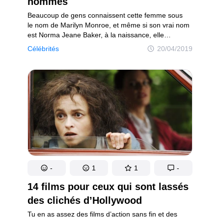
hommes
Beaucoup de gens connaissent cette femme sous
le nom de Marilyn Monroe, et même si son vrai nom
est Norma Jeane Baker, à la naissance, elle
s’appelait Mortenson. Elle représentera à jamais
Célébrités
20/04/2019
le standard de la beauté des années 50, et elle
continue encore de susciter une incroyable
admiration aujourd’hui. La plupart de ses
admirateurs ont connu le douloureux sentiment d’un
amour non partagé par la belle, tandis que d’autres
ont eu la chance d’avoir la main et le cœur de cette
beauté sulfureuse, mais jamais très longtemps.
Cette blonde n’avait pas peur de divorcer avant
d’entamer de nouvelles histoires d’amour.
-
1
1
-
14 films pour ceux qui sont lassés
des clichés d’Hollywood
Tu en as assez des films d’action sans fin et des