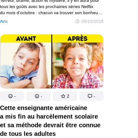
Terreur, drame, action et mystère, il y en aura pour
tous les goûts avec les prochaines séries Netflix
du mois d’octobre : chacun va trouver son bonheur.
Cet article sera l’occasion de te les présenter.
Arts
09/10/2018
Et ensuite, il ne te restera plus qu’à les dévorer sous
ta couette, en regardant le temps grisâtre par
ta fenêtre...
-
-
2
-
Cette enseignante américaine
a mis fin au harcèlement scolaire
et sa méthode devrait être connue
de tous les adultes