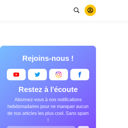
Rejoins-nous !
Restez à l'écoute
Abonnez-vous à nos notifications
hebdomadaires pour ne manquer aucun
de nos articles les plus cool. Sans spam
!