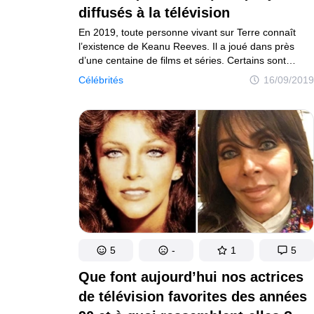
diffusés à la télévision
En 2019, toute personne vivant sur Terre connaît
l’existence de Keanu Reeves. Il a joué dans près
d’une centaine de films et séries. Certains sont
diffusés en boucle à la télévision, au point de devenir
Célébrités
16/09/2019
de véritables classiques du cinéma international
(Speed, Matrix, L’Associé du diable ou encore John
Wick). Mais pour une raison qui nous échappe,
certaines chaînes de télévision n’apprécient pas ses
autres films, bien qu’ils aient un scénario surprenant,
de bonnes évaluations et de nombreuses critiques
positives...
5
-
1
5
Que font aujourd’hui nos actrices
de télévision favorites des années