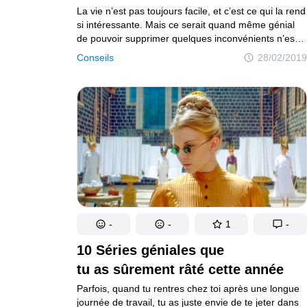
La vie n’est pas toujours facile, et c’est ce qui la rend
si intéressante. Mais ce serait quand même génial
de pouvoir supprimer quelques inconvénients n’est-
ce pas ? Par exemple, les maux de tête au moment
Conseils
28/02/2019
le plus inapproprié, la tentation de manger un pot
de glace au beau milieu de la nuit ou la fatigue qui
débarque à l’improviste à la fin d’une grosse journée
de travail...
-
-
1
-
10 Séries géniales que
tu as sûrement râté cette année
Parfois, quand tu rentres chez toi après une longue
journée de travail, tu as juste envie de te jeter dans