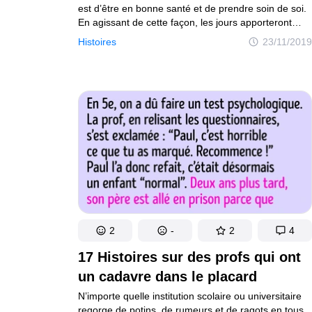
est d’être en bonne santé et de prendre soin de soi.
En agissant de cette façon, les jours apporteront
plus de joie, d’émotions et une façon plus légère
Histoires
23/11/2019
de voir le monde. Cela peut ressembler
à de la chance, mais en réalité, il s’agit d’une attitude
qui influence tout ce qui t’entoure.
2
-
2
4
17 Histoires sur des profs qui ont
un cadavre dans le placard
N’importe quelle institution scolaire ou universitaire
regorge de potins, de rumeurs et de ragots en tous