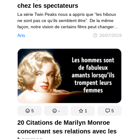
chez les spectateurs
La série Twin Peaks nous a appris que “les hiboux
ne sont pas ce qu’ils semblent être”. De la même
façon, notre vision de certains films peut changer
lorsque l’on comprend le sens véritable de leur fin.
Arts
26/07/2019
5
-
1
5
20 Citations de Marilyn Monroe
concernant ses relations avec les