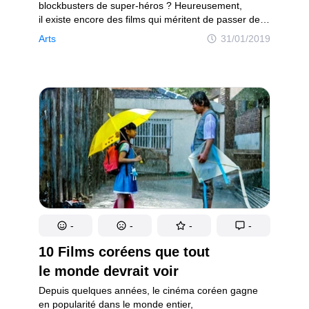
blockbusters de super-héros ? Heureusement,
il existe encore des films qui méritent de passer deux
bonnes heures devant ton écran. Autant nous
Arts
31/01/2019
aimons le cinéma hollywoodien pour sa splendeur
et sa pléiade d’acteurs de talent, autant nous avons
parfois envie de regarder des films au style
complètement différent...
-
-
-
-
10 Films coréens que tout
le monde devrait voir
Depuis quelques années, le cinéma coréen gagne
en popularité dans le monde entier,