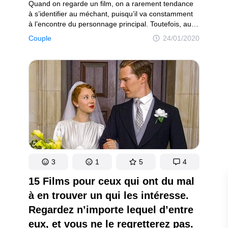
Rires et sourires !
Quand on regarde un film, on a rarement tendance
 joyeuse !
à s’identifier au méchant, puisqu’il va constamment
à l’encontre du personnage principal. Toutefois, au fil
de sa longue histoire, Hollywood a su modifier les
Couple
24/01/2020
stéréotypes du “méchant” et du “gentil”. Les histoires
d’amour des méchants ont donc commencé
à prendre de l’importance, nous aidant
à comprendre un peu mieux les raisons qui les ont
conduit à être ce qu’ils sont.
on
Politique de confidentialité
Politique de droit d'auteur
Politi
3
1
5
4
15 Films pour ceux qui ont du mal
à en trouver un qui les intéresse.
Regardez n’importe lequel d’entre
eux, et vous ne le regretterez pas.