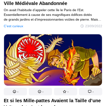
Ville Médiévale Abandonnée
On avait l’habitude d’appeler cette île le Paris de l’Est.
Essentiellement à cause de ses magnifiques édifices dotés
de grands jardins et d’impressionnantes voûtes de pierre. Mais
elle n’est plus aujourd’hui ce qu’elle était jadis — son architecture
C’est curieux
23/09/2022
est presque entièrement recouverte de racines d’arbres
et de vignes. L’île de Ross est un petit territoire de l’océan Indien.
Elle est située à l’est de la ville indienne de Port Blair. Bien
qu’initialement conçue comme une prison, l’île de Ross a fini par
devenir un lieu de villégiature luxueux pour l’élite locale. C’était
un véritable paradis pour ses résidents les plus privilégiés.
On y trouvait d’opulents bungalows, des vitraux importés d’Italie,
de splendides jardins, des courts de tennis et même des piscines.
Peu après la fermeture du complexe en 1937, un puissant
tremblement de terre a frappé l’île. Il a causé énormément
de dégâts, et l’a rendue inhabitable. L’île est maintenant sous
administration indienne et n’est plus qu’une attraction touristique
pour ceux qui s’intéressent aux villes fantômes.
-
-
-
-
Et si les Mille-pattes Avaient la Taille d’une