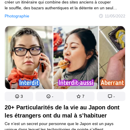
créer un itinéraire qui combine des sites anciens à couper
le souffle, des bazars authentiques et la détente en un seul
voyage, visitez donc l’Égypte. Ce pays peut vous offrir des
Photographie
11/05/2022
expériences passionnantes que vous ne vivrez nulle part ailleurs.
3
-
7
-
20+ Particularités de la vie au Japon dont
les étrangers ont du mal à s’habituer
Ce n’est un secret pour personne que le Japon est un pays
unique dans lequel les technologies de pointe s’allient