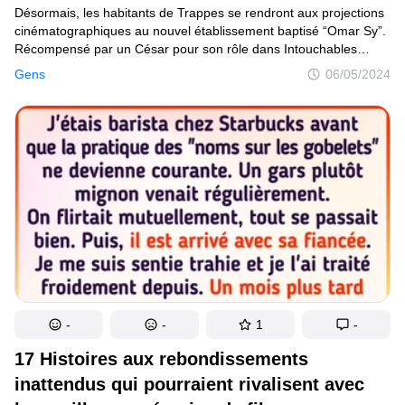
Désormais, les habitants de Trappes se rendront aux projections
cinématographiques au nouvel établissement baptisé “Omar Sy”.
Récompensé par un César pour son rôle dans Intouchables
en 2012 et devenu une vedette internationale grâce à la série
Gens
06/05/2024
Lupin, Omar Sy était présent à Trappes le samedi 27 avril pour
l’inauguration du cinéma portant désormais son nom, dans la ville
où il a grandi. Cette surprise avait été soigneusement préparée
par les autorités municipales. Résidant à Los Angeles, l’acteur n’a
lui-même été informé de la nouvelle que le mois dernier. Debout
devant le micro installé sur le petit podium devant le cinéma,
il était entouré d’enfants jubilants, de ses proches, de son épouse
et de vieux amis. Même Jamel Debbouze, autre enfant du pays,
était présent.
-
-
1
-
17 Histoires aux rebondissements
inattendus qui pourraient rivalisent avec