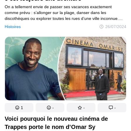
On a tellement envie de passer ses vacances exactement
comme prévu : s’allonger sur la plage, danser dans les
discothèques ou explorer toutes les rues d’une ville inconnue.
Mais l’expérience de nombreux voyageurs montre que les
Histoires
26/07/2024
aventures sont presque toujours au rendez-vous. C’est
exactement ce qui est arrivé aux héros de cet article.
1
-
-
-
Voici pourquoi le nouveau cinéma de
Trappes porte le nom d’Omar Sy