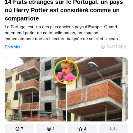
14 Faits étranges sur le Portugal, un pays
où Harry Potter est considéré comme un
compatriote
Le Portugal est l’un des plus anciens pays d’Europe. Quand
on entend parler de cette belle nation, on imagine
immédiatement une architecture baignée de soleil et l’océan
majestueux. La culture centenaire de la population locale donne
Endroits
24/07/2021
également envie de mieux la connaître en découvrant, par
exemple, ce que signifie le mot saudade et pourquoi les
friandises au vitellus sont si populaires ici.
7
1
4
-