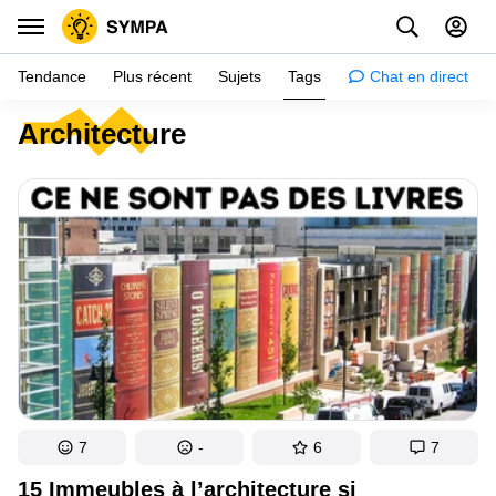
Tendance
Plus récent
Sujets
Tags
Chat en direct
Architecture
Inspiration
Psychologie
Conseils
Filles
Couple
Histoires
Éducation
Gens
7
-
6
7
Amazon
15 Immeubles à l’architecture si