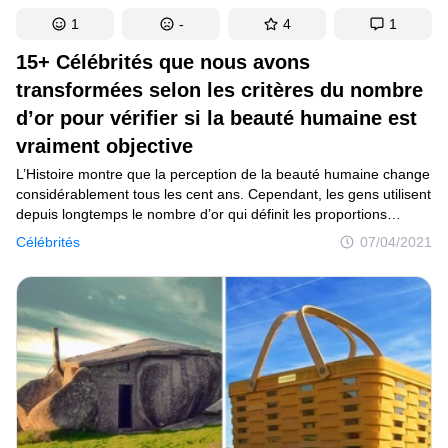
1
-
4
1
15+ Célébrités que nous avons
transformées selon les critères du nombre
d’or pour vérifier si la beauté humaine est
vraiment objective
L’Histoire montre que la perception de la beauté humaine change
considérablement tous les cent ans. Cependant, les gens utilisent
depuis longtemps le nombre d’or qui définit les proportions
parfaites dans l’art et l’architecture. La plupart des sculptures
Célébrités
07/04/2021
grecques antiques ont des dimensions qui sont en rapport avec
la proportion dorée. Le nombre d’or se retrouve aussi dans
la peinture : beaucoup de célèbres artistes l’ont employé dans
leurs œuvres d’art.