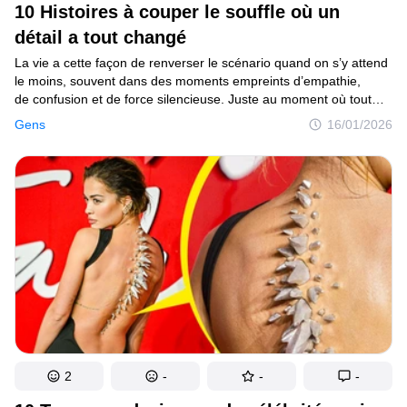
10 Histoires à couper le souffle où un
C’est curieux
détail a tout changé
Endroits
La vie a cette façon de renverser le scénario quand on s’y attend
le moins, souvent dans des moments empreints d’empathie,
Humour
de confusion et de force silencieuse. Juste au moment où tout
paraît familier, un tournant inattendu peut transformer notre
Gens
16/01/2026
regard sur les gens, les relations, ou sur nous-mêmes.
Auteurs
Règles éditoriales
Contacte la rédaction
Politique de confidentialité
Politique de droit d'auteur
Politique relative aux cookies
Modalités de service
2
-
-
-
Plan de site