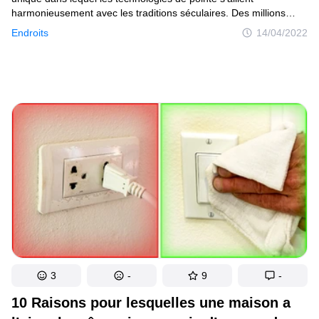
harmonieusement avec les traditions séculaires. Des millions
de touristes sont fascinés par les choses qu’ils découvrent durant
Endroits
14/04/2022
leur voyage. Et pourtant, ceux qui résident au Japon depuis plus
d’un an savent que tout ce que les visiteurs voient n’est qu’une
enveloppe alléchante, et que la vraie vie est loin d’être aussi
confortable et aisée qu’elle ne paraît.
3
-
9
-
10 Raisons pour lesquelles une maison a