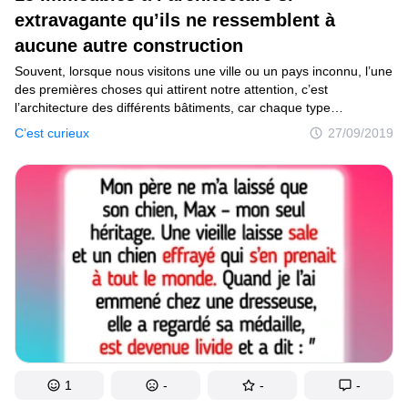
Tests
extravagante qu’ils ne ressemblent à
aucune autre construction
Création
Souvent, lorsque nous visitons une ville ou un pays inconnu, l’une
Maison
des premières choses qui attirent notre attention, c’est
l’architecture des différents bâtiments, car chaque type
Inventions
de construction fait partie intégrante de la culture locale du lieu
C’est curieux
27/09/2019
que nous visitons. Et cela est d’autant plus frappant lorsque, surgi
Développements
de nulle part, un étrange bâtiment à l’architecture totalement folle
nous surprend. Effectivement, au lieu de construire des
Cuisine
immeubles classiques avec quatre faces et un toit, certains
artistes de l’architecture n’hésitent pas à laisser parler leur
Arts
créativité afin de laisser une empreinte pour le moins visible,
et dont tout le monde se souviendra.
Bien-être
Admiration
Animaux
Photographie
1
-
-
-
Célébrités