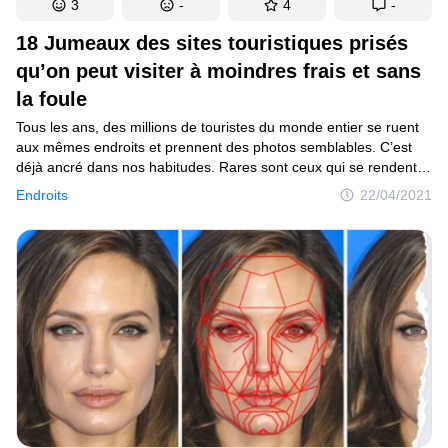
3
-
4
-
18 Jumeaux des sites touristiques prisés
qu’on peut visiter à moindres frais et sans
la foule
Tous les ans, des millions de touristes du monde entier se ruent
aux mêmes endroits et prennent des photos semblables. C’est
déjà ancré dans nos habitudes. Rares sont ceux qui se rendent
compte que les sites touristiques les plus populaires sont, non
Endroits
22/04/2021
seulement bondés de visiteurs, mais engendrent des frais non
négligeables.