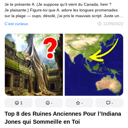
Je te présente A. (Je suppose qu’il vient du Canada, hein ?
Je plaisante.) Figure-toi que A. adore les longues promenades
sur la plage — oups, désolé, j’ai pris le mauvais script. Juste une
seconde, laisse-moi trouver le bon. Ah, le voici ! Je te présente
C’est curieux
11/09/2022
A. Toujours du Canada. A. aime les longues promenades dans...
le rayon des chips au supermarché. Eh bien, c’est curieux, mais,
ok alors. A. aime aussi fouiller sur Internet pour trouver
la fonction originale des objets du quotidien, alors allons-y. T’es-
tu déjà demandé à quoi servaient ces pièces carrées fixées sur
certains modèles de sacs à dos ? Elles ont peut-être un aspect
esthétique, mais ce n’est pas leur seule fonction. En fait, ces
petites plaques, également connues sous le nom de languettes
d’arrimage ou sangle de transport, ont été conçues pour que les
gens puissent y accrocher toutes sortes de choses.
1
-
-
-
Top 8 des Ruines Anciennes Pour l’Indiana
Jones qui Sommeille en Toi