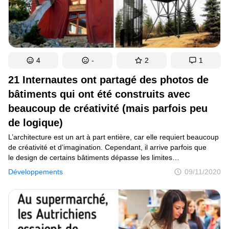
4
-
2
1
21 Internautes ont partagé des photos de
bâtiments qui ont été construits avec
beaucoup de créativité (mais parfois peu
de logique)
L’architecture est un art à part entière, car elle requiert beaucoup
de créativité et d’imagination. Cependant, il arrive parfois que
le design de certains bâtiments dépasse les limites
de l’imagination, donnant ainsi naissance à des créations
Développements
09/11/2020
vraiment uniques, aussi bien par leur beauté que par leur
fonctionnalité. Il arrive aussi que certains paraissent totalement
absurdes.