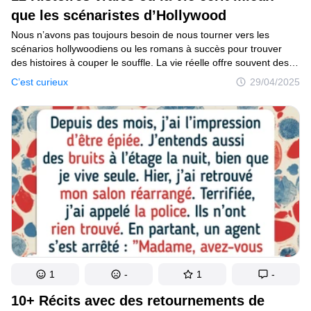
que les scénaristes d’Hollywood
Nous n’avons pas toujours besoin de nous tourner vers les
scénarios hollywoodiens ou les romans à succès pour trouver
des histoires à couper le souffle. La vie réelle offre souvent des
retournements de situation qui surpassent n'importe quelle
C’est curieux
29/04/2025
intrigue fictive en termes de surprise, de drame et de suspense.
Les récits que nous avons rassemblés en sont la preuve parfaite.
En les découvrant, tu embarqueras dans un voyage riche en
rebondissements inattendus, la preuve que la réalité peut être
encore plus incroyable que l'imagination.
1
-
1
-
10+ Récits avec des retournements de