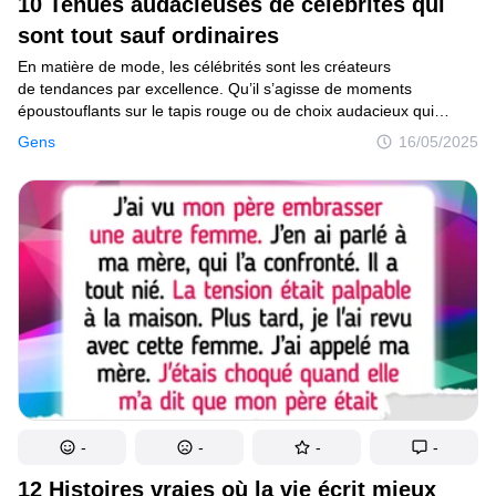
10 Tenues audacieuses de célébrités qui
sont tout sauf ordinaires
Mise à jour du consentement
En matière de mode, les célébrités sont les créateurs
© 2014–2026
TheSoul Publishing
.
de tendances par excellence. Qu’il s’agisse de moments
Tous droits réservés.
époustouflants sur le tapis rouge ou de choix audacieux qui
défient les conventions, ces stars savent comment faire une
Gens
16/05/2025
déclaration. Dans cet article, nous nous plongeons dans l’univers
de la mode des célébrités, en explorant les looks emblématiques
qui ont laissé un impact durable. Accrochez-vous car ces tenues
sont tout sauf ordinaires !
-
-
-
-
12 Histoires vraies où la vie écrit mieux