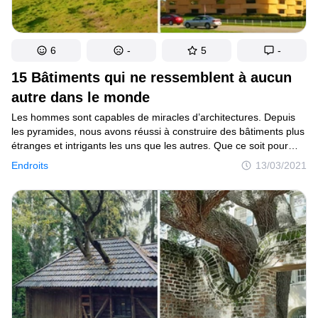
6
-
5
-
15 Bâtiments qui ne ressemblent à aucun
autre dans le monde
Les hommes sont capables de miracles d’architectures. Depuis
les pyramides, nous avons réussi à construire des bâtiments plus
étranges et intrigants les uns que les autres. Que ce soit pour
des hôtels, des attractions ou des projets écologiques, chacun
Endroits
13/03/2021
des bâtiments présentés dans cet article est hors normes.