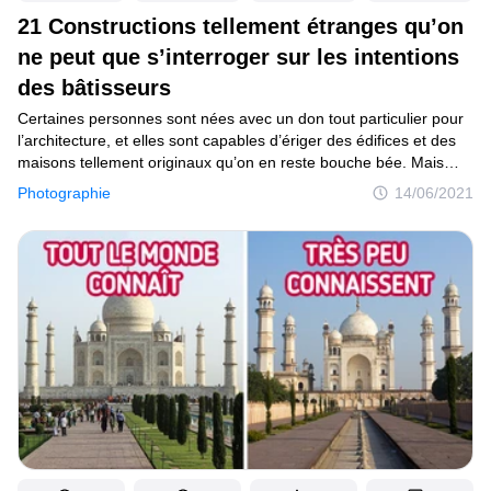
21 Constructions tellement étranges qu’on
ne peut que s’interroger sur les intentions
des bâtisseurs
Certaines personnes sont nées avec un don tout particulier pour
l’architecture, et elles sont capables d’ériger des édifices et des
maisons tellement originaux qu’on en reste bouche bée. Mais
il y a d’autres êtres humains qui devraient rester aussi éloignés
Photographie
14/06/2021
que possible de la conception architecturale. Bien que l’on
ne doute pas de leurs bonnes intentions, leurs créations, loin
de nous émerveiller, nous laissent plutôt perplexes, voire hilares.