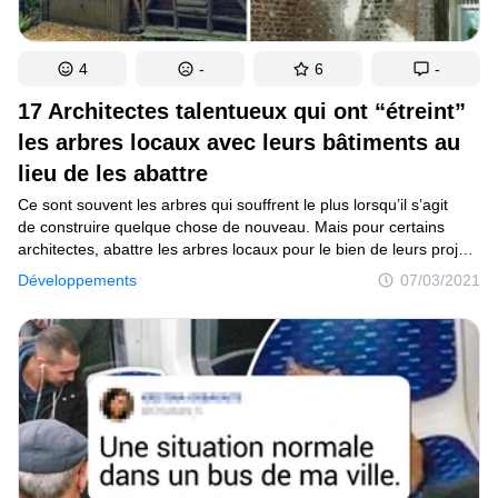
4
-
6
-
17 Architectes talentueux qui ont “étreint”
les arbres locaux avec leurs bâtiments au
lieu de les abattre
Ce sont souvent les arbres qui souffrent le plus lorsqu’il s’agit
de construire quelque chose de nouveau. Mais pour certains
architectes, abattre les arbres locaux pour le bien de leurs projets
n’est pas une option. Ils font un effort supplémentaire pour que
Développements
07/03/2021
les arbres se sentent à l’aise dans leurs maisons, hôtels
et restaurants, et prouvent que la nature et l’urbanisme peuvent
coexister dans la paix et l’harmonie.