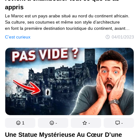
appris
Le Maroc est un pays arabe situé au nord du continent africain.
Sa culture, ses coutumes et même son style d’architecture
en font la première destination touristique du continent, avant
même l’Égypte. Nous avons décidé de compiler des faits et des
C’est curieux
04/01/2023
curiosités sur ce pays pour savoir pourquoi c’est une destination
aussi populaire.
1
-
-
-
Une Statue Mystérieuse Au Cœur D’une