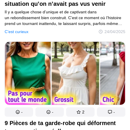
situation qu’on n’avait pas vus venir
Il y a quelque chose d’unique et de captivant dans
un rebondissement bien construit. C’est ce moment où l’histoire
prend un tournant inattendu, te laissant surpris, parfois même
en train de remettre en question tout ce que tu pensais savoir.
C’est curieux
24/04/2025
Dans cette collection, on te propose plus de 10 récits qui
maîtrisent parfaitement cette technique narrative. Chaque histoire
est conçue pour t’embarquer grâce à ses personnages et son
intrigue, avant de te surprendre avec une révélation
ou un changement soudain de direction.Que tu sois fan
de suspense, de drame, ou simplement amateur de bonnes
surprises, ces histoires te tiendront en haleine. Alors installe-toi
confortablement et prépare-toi à être à la fois diverti et intrigué
par les retournements inattendus qui t’attendent.
-
-
2
-
9 Pièces de ta garde-robe qui déforment