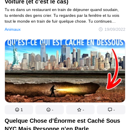
Voiture (et c’est le cas)
Tu es dans un restaurant en train de déjeuner quand soudain,
tu entends des gens crier. Tu regardes par la fenêtre et tu vois
tout le monde en train de fuir quelque chose. Tu continues
à manger ton repas. Mais des ondes commencent à se former
Animaux
19/09/2022
dans ta soupe, et elles deviennent de plus en plus larges. Les
alarmes des voitures sonnent, les vitres se brisent. Le sol gronde.
La télé n’a plus de signal. Attends... pas de télé ? Tu laisses
tomber ta cuillère et tu sors. Tu vois de grandes silhouettes
sombres qui rampent et se dirigent vers toi. Ton cœur bat
la chamade. Tes jambes tremblent. Pourtant, tu restes immobile
et n’essaies pas de t’enfuir comme les autres.
1
-
-
-
Quelque Chose d’Énorme est Caché Sous
NYC Mais Personne n’en Parle