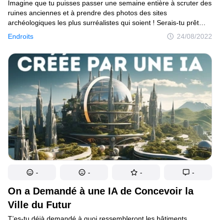
Imagine que tu puisses passer une semaine entière à scruter des
ruines anciennes et à prendre des photos des sites
archéologiques les plus surréalistes qui soient ! Serais-tu prêt
à le faire ? Alors, commençons à creuser ! — La première étape
Endroits
24/08/2022
de ton périple est l’Asie du Sud-Est. C’est là que se trouvent les
ruines les plus impressionnantes. Commençons par Bagan, situé
aux confins de la Birmanie. Il existe plusieurs façons de visiter
le site, et tu es heureux d’avoir décidé de souscrire à deux
expériences différentes !
-
-
-
-
On a Demandé à une IA de Concevoir la
Ville du Futur
T’es-tu déjà demandé à quoi ressembleront les bâtiments