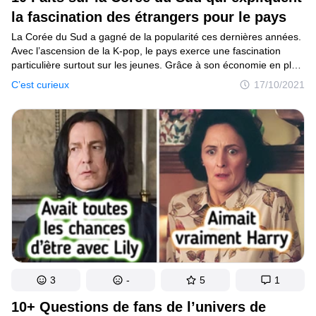
la fascination des étrangers pour le pays
La Corée du Sud a gagné de la popularité ces dernières années.
Avec l’ascension de la K-pop, le pays exerce une fascination
particulière surtout sur les jeunes. Grâce à son économie en plein
essor et des entreprises en vogue, telles que Samsung, c’est
C’est curieux
17/10/2021
un pays qui baigne dans la modernité. Cependant, au-delà
de la technologie et de la musique, le pays vit une cohabitation
entre coutumes et évolution. Les différentes traditions sont
encore très présentes et vénérées par les Sud-Coréens.
Certaines d’entre elles peuvent être surprenantes pour les
étrangers mais totalement normales pour les locaux.
3
-
5
1
10+ Questions de fans de l’univers de