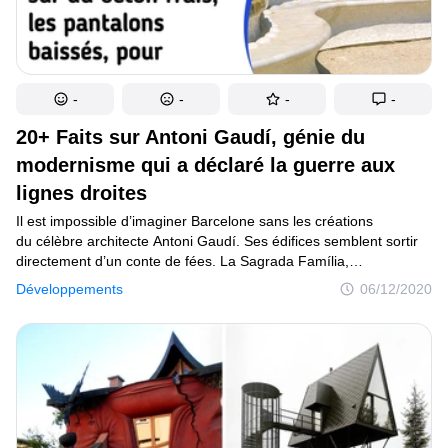
-
-
-
-
20+ Faits sur Antoni Gaudí, génie du
modernisme qui a déclaré la guerre aux
lignes droites
Il est impossible d’imaginer Barcelone sans les créations
du célèbre architecte Antoni Gaudí. Ses édifices semblent sortir
directement d’un conte de fées. La Sagrada Família,
en construction depuis 138 ans, s’est ainsi imposée comme
Développements
06/12/2020
un monument emblématique de la ville. Au cours de sa vie,
le génie n’a pas été épargné par des deuils, des échecs et des
maladies. Et cependant, le dévouement à son œuvre lui a permis
de les surmonter.