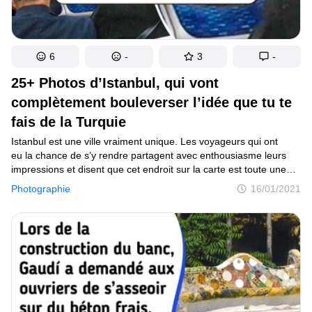
6
-
3
-
25+ Photos d’Istanbul, qui vont
complètement bouleverser l’idée que tu te
fais de la Turquie
Istanbul est une ville vraiment unique. Les voyageurs qui ont
eu la chance de s’y rendre partagent avec enthousiasme leurs
impressions et disent que cet endroit sur la carte est toute une
autre Turquie. Souvent, ce pays est perçu comme une station
Photographie
16/01/2021
balnéaire pas chère, en oubliant sa grande histoire et sa diversité
incomparable. Les gens qui vivent ici se distinguent par leur cœur
en or. Tu ne nous crois pas ? Alors cet article est pour toi.