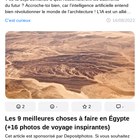
du futur ? Accroche-toi bien, car l’intelligence artificielle entend
bien révolutionner le monde de l’architecture ! L’IA est un allié
de poids. Elle peut donner aux architectes d’incroyables outils
C’est curieux
16/08/2022
novateurs afin de créer des structures à couper le souffle, qui
ne sont pas seulement surprenantes, mais aussi efficaces que
respectueuses de l’environnement ! Voyons donc à quoi pourrait
ressembler notre avenir proche.
2
-
2
-
Les 9 meilleures choses à faire en Égypte
(+16 photos de voyage inspirantes)
Cet article est sponsorisé par Depositphotos. Si vous souhaitez