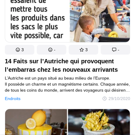
3
-
3
-
14 Faits sur l’Autriche qui provoquent
l’embarras chez les nouveaux arrivants
L’Autriche est un pays situé au beau milieu de l’Europe.
Il possède un charme et un magnétisme certains. Chaque année,
de tous les coins du monde, arrivent des voyageurs qui désirent
dévaler les pistes des stations de ski alpines bien connues,
Endroits
29/10/2020
ou plonger dans l’histoire en faisant connaissance avec le riche
héritage culturel du pays. Les paysages des montagnes
et l’architecture des villes inspirent et passionnent, et pour ceux
qui ont déjà ressenti cela, ils y reviennent encore et encore.