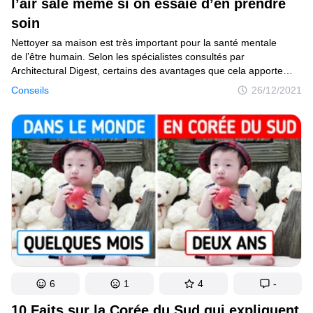
l’air sale même si on essaie d’en prendre
soin
Nettoyer sa maison est très important pour la santé mentale
de l’être humain. Selon les spécialistes consultés par
Architectural Digest, certains des avantages que cela apporte
sont la réduction de l’anxiété, l’augmentation des performances
Conseils
26/12/2021
quotidiennes et la réduction du stress. Mais parfois, essayer
de garder des espaces impeccables est compliqué, surtout
lorsqu’il y a des détails qui font que notre maison n’est pas aussi
belle que nous le souhaitons.
6
1
4
-
10 Faits sur la Corée du Sud qui expliquent