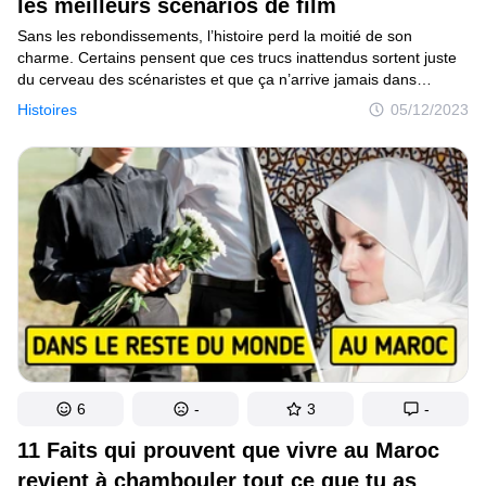
les meilleurs scénarios de film
Sans les rebondissements, l’histoire perd la moitié de son
charme. Certains pensent que ces trucs inattendus sortent juste
du cerveau des scénaristes et que ça n’arrive jamais dans
la vraie vie. Mais le dicton “L’art imite la vie” n’est pas apparu
Histoires
05/12/2023
de nulle part. En fait, plein d’idées viennent de la vie quotidienne.
Les histoires ci-dessous surpassent même les rêves les plus fous
des scénaristes. Oui, la vie sait vraiment comment nous
surprendre.
6
-
3
-
11 Faits qui prouvent que vivre au Maroc
revient à chambouler tout ce que tu as