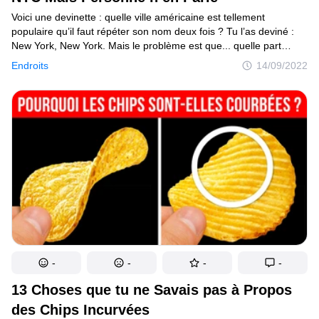
Voici une devinette : quelle ville américaine est tellement
populaire qu’il faut répéter son nom deux fois ? Tu l’as deviné :
New York, New York. Mais le problème est que... quelle part
de New York connaissons-nous vraiment ? Je parle de la ville qui
Endroits
14/09/2022
se trouve sous la ville. Tu oserais me rejoindre pour une visite
souterraine de la Grosse Pomme ? Alors prends une lampe
de poche — il va faire nuit ! Nous commencerons au cœur
de Manhattan, devant le bâtiment de style roman de l’hôtel
de ville. Crois-le ou non, sous nos pieds se trouve la plus
ancienne station de métro de New York, connue sous le nom
de station Old City Hall. Elle a ouvert le 27 octobre 1904 : ce fut
une véritable nuit de fête pour les New-Yorkais. Les gens étaient
si heureux que certains ont passé toute la nuit à faire l’aller-retour
dans les trains. Avant cela, les citadins se déplaçaient dans des
calèches tirées par des chevaux. Pas étonnant que le métro ait
connu un tel succès !
-
-
-
-
13 Choses que tu ne Savais pas à Propos
des Chips Incurvées