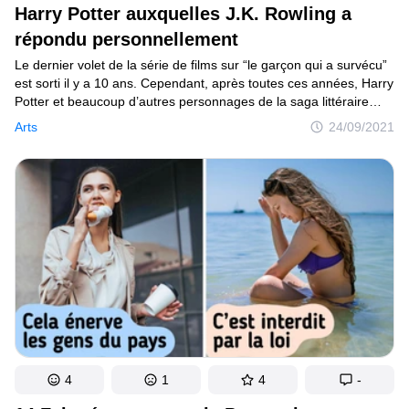
Harry Potter auxquelles J.K. Rowling a
répondu personnellement
Le dernier volet de la série de films sur “le garçon qui a survécu”
est sorti il y a 10 ans. Cependant, après toutes ces années, Harry
Potter et beaucoup d’autres personnages de la saga littéraire
et cinématographique continuent de fasciner leurs nombreux
Arts
24/09/2021
fans. En effet, rares sont les gens qui ne voudraient pas savoir
ce qu’il se passait dans le monde magique, créé par J.K. Rowling,
après la défaite de Voldemort.
4
1
4
-