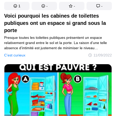
1
-
-
-
Voici pourquoi les cabines de toilettes
publiques ont un espace si grand sous la
porte
Presque toutes les toilettes publiques présentent un espace
relativement grand entre le sol et la porte. La raison d’une telle
absence d’intimité est justement de minimiser le niveau
de confort, afin que les gens ne s’y attardent pas trop, évitant
C’est curieux
11/09/2022
ainsi les files d’attente. C’est aussi plus facile à nettoyer et plus
sûr en cas d’urgence.Pourquoi a-t-on ajouté des talons aux
chaussures ? L’invention du talon remonte au 10e siècle, et le but
initial était de rendre l’équitation plus confortable. Les talons bas
permettaient de mieux fixer les pieds dans les étriers pour éviter
de glisser. Beaucoup plus tard, au 17e siècle, les chaussures
à talons sont devenues une tendance à la mode en Europe.
En les portant, on laissait entendre que l’on possédait un cheval,
signe de richesse.Tu te souviens du chewing-gum “Turbo”
et de sa forme étrange ? Ce design a été créé spécialement pour
que le chewing-gum ressemble à la trace laissée par le pneu
d’une voiture de course.