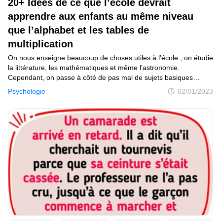
20+ Idées de ce que l’école devrait
apprendre aux enfants au même niveau
que l’alphabet et les tables de
multiplication
On nous enseigne beaucoup de choses utiles à l’école ; on étudie
la littérature, les mathématiques et même l’astronomie.
Cependant, on passe à côté de pas mal de sujets basiques
de la vie et pour être honnête, nous ferions mieux d’acquérir
Psychologie
02/01/2023
certaines compétences indispensables avant l’âge adulte,
comme, les secrets d’une bonne communication ou la gestion
du budget.