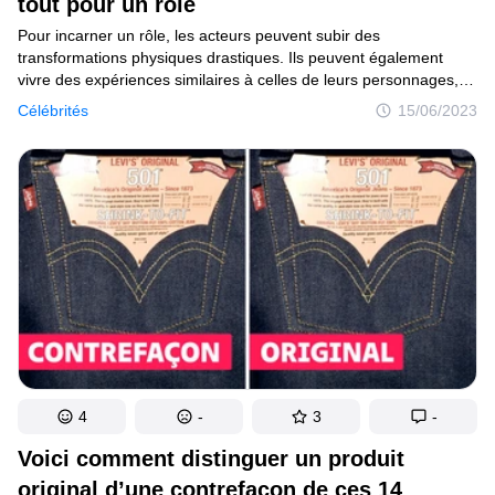
tout pour un rôle
Pour incarner un rôle, les acteurs peuvent subir des
transformations physiques drastiques. Ils peuvent également
vivre des expériences similaires à celles de leurs personnages,
ou s’engager dans des conditions de tournage exigeantes. C’est
Célébrités
15/06/2023
justement de cela que nous allons parler dans cet article. Parfois,
les acteurs peuvent aller très loin pour interpréter un rôle.
4
-
3
-
Voici comment distinguer un produit
original d’une contrefaçon de ces 14