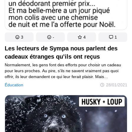
3
-
4
1
Les lecteurs de Sympa nous parlent des
cadeaux étranges qu’ils ont reçus
Normalement, les gens font des efforts pour choisir un cadeau
pour leurs proches. Au pire, s’ils ne savent vraiment pas quoi
offrir, ils leur demandent ce qui leur ferait plaisir. Mais
il y a en a d’autres qui ne s’embêtent pas trop et offrent
Éducation
28/01/2021
la première chose qu’ils ont sous la main. Ainsi, l’un de nos
lecteurs a reçu un lustre pour son sixième anniversaire et une
lectrice a eu des baskets beaucoup trop grandes pour elle.