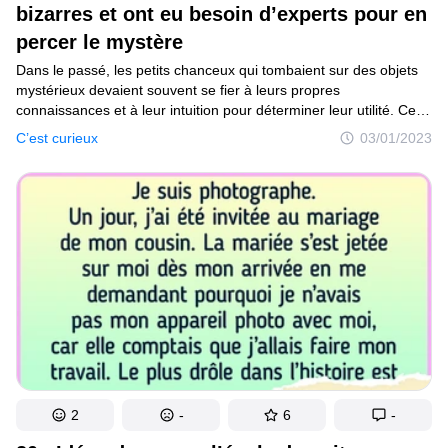
bizarres et ont eu besoin d’experts pour en
percer le mystère
Dans le passé, les petits chanceux qui tombaient sur des objets
mystérieux devaient souvent se fier à leurs propres
connaissances et à leur intuition pour déterminer leur utilité. Cette
tâche pouvait s’avérer longue et difficile, surtout si l’objet était
C’est curieux
03/01/2023
particulièrement inhabituel ou complexe. Cependant, aujourd’hui,
grâce à un fil Reddit comptant plus de deux millions d’utilisateurs,
nous pouvons, en quelques clics, nous connecter instantanément
à des experts qui peuvent nous aider à résoudre notre énigme.
2
-
6
-