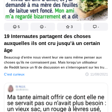
5
-
3
-
19 Internautes partagent des choses
auxquelles ils ont cru jusqu’à un certain
âge
Beaucoup d’entre nous vivent leur vie sans même penser aux
choses qu’ils ne connaissent pas. Mais lorsqu’un utilisateur
de Reddit lance un fil de discussion en s’interrogeant sur les trucs
que les gens n’ont pas appris avant l’âge adulte, un tout nouveau
C’est curieux
11/08/2021
monde s’ouvre à nous. Non, le poney n’est pas le petit du cheval,
les moineaux et les rouges-gorges ne sont pas le même oiseau,
et Martin Luther et Martin Luther King Jr. ont vécu à plusieurs
siècles d’intervalle.