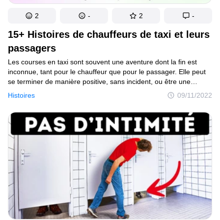
2
-
2
-
15+ Histoires de chauffeurs de taxi et leurs
passagers
Les courses en taxi sont souvent une aventure dont la fin est
inconnue, tant pour le chauffeur que pour le passager. Elle peut
se terminer de manière positive, sans incident, ou être une
expérience à raconter pendant des années à venir. Nous avons
Histoires
09/11/2022
examiné les histoires des internautes qui ont suffisamment
d’anecdotes sur les courses de taxi pour en faire une adaptation
cinématographique.