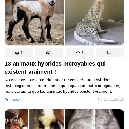
1
-
1
-
13 animaux hybrides incroyables qui
existent vraiment !
Nous avons tous entendu parler de ces créatures hybrides
mythologiques extraordinaires qui dépassent notre imagination,
mais savais-tu que les animaux hybrides existent vraiment
et qu’ils sont tout aussi impressionnants ? Non ? Alors,
Animaux
10/11/2018
si tu es piqué par la curiosité, reste avec nous pour les découvrir !
Les hybrides sont en général des “accidents” de la nature,
lorsque deux espèces différentes se reproduisent ensemble,
mais ils sont aussi, dans certains cas, le fruit d’un processus
biologique artificiel appelé “hybridation somatique”.