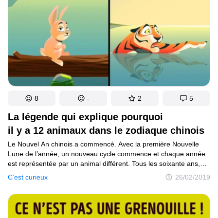
8
-
2
5
La légende qui explique pourquoi
il y a 12 animaux dans le zodiaque chinois
Le Nouvel An chinois a commencé. Avec la première Nouvelle
Lune de l’année, un nouveau cycle commence et chaque année
est représentée par un animal différent. Tous les soixante ans,
un cycle plus large se répète. On dit que chaque animal
C’est curieux
26/02/2019
représente des aspects de la personnalité humaine selon l’année
de notre naissance. Cette croyance affirme que la personnalité
de chaque animal nous définira tout au long de notre vie. Selon
la légende, ce serait l’empereur de Jade, souverain des cieux