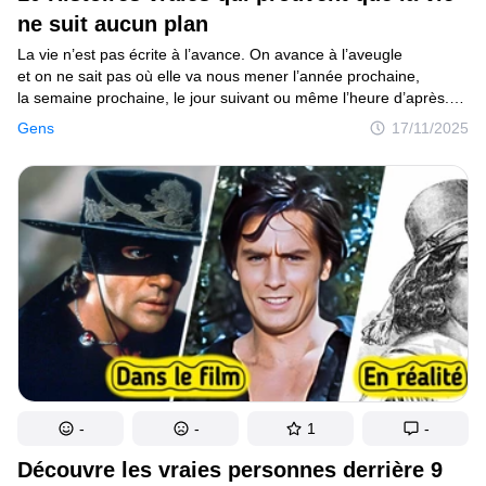
Tests
ne suit aucun plan
La vie n’est pas écrite à l’avance. On avance à l’aveugle
Création
et on ne sait pas où elle va nous mener l’année prochaine,
la semaine prochaine, le jour suivant ou même l’heure d’après.
Maison
Mais ce n’est pas toujours une mauvaise chose. Si on savait tout
Gens
17/11/2025
ce qui va arriver, où serait le plaisir ? Ces histoires montrent
Inventions
à quel point la vie peut être imprévisible.
Développements
Cuisine
Arts
Bien-être
Admiration
Animaux
-
-
1
-
Photographie
Découvre les vraies personnes derrière 9
Célébrités