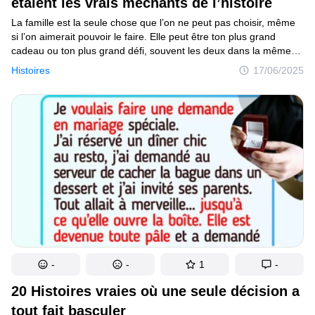
étaient les vrais méchants de l’histoire
Mise à jour du consentement
La famille est la seule chose que l’on ne peut pas choisir, même
si l’on aimerait pouvoir le faire. Elle peut être ton plus grand
cadeau ou ton plus grand défi, souvent les deux dans la même
© 2014–2026
TheSoul Publishing
.
journée. La vie en famille est une montagne russe d’amour,
Tous droits réservés.
Histoires
17/06/2025
de chaos et de moments qui restent à jamais gravés dans
ta mémoire — pour le meilleur et pour le pire.
-
-
1
-
20 Histoires vraies où une seule décision a
tout fait basculer