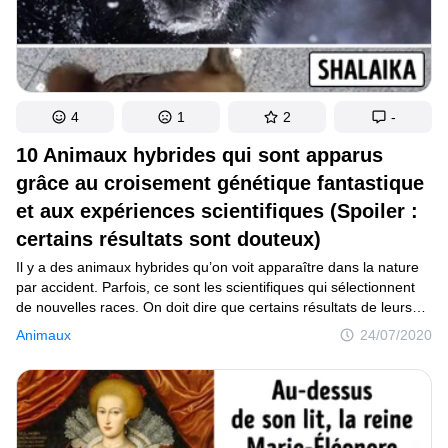
4
1
2
-
10 Animaux hybrides qui sont apparus
grâce au croisement génétique fantastique
et aux expériences scientifiques (Spoiler :
certains résultats sont douteux)
Il y a des animaux hybrides qu’on voit apparaître dans la nature
par accident. Parfois, ce sont les scientifiques qui sélectionnent
de nouvelles races. On doit dire que certains résultats de leurs
expériences laissent à désirer. Par exemple, l’apparition des
Animaux
24/07/2020
abeilles agressives qui ne laissent personne récupérer le miel
qu’elles ont fabriqué.