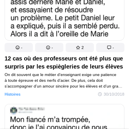
-
-
2
-
12 cas où des professeurs ont été plus que
surpris par les espiègleries de leurs élèves
On dit souvent que le métier d’enseignant exige une patience
à toute épreuve et des nerfs d’acier. De plus, cela doit
s’accompagner d’un amour sincère pour les élèves et d’un grand
sens de l’humour. Les histoires vraies que partagent ces profs
Histoires
30/10/2018
montrent une fois de plus que, sans cet ensemble de qualités
humaines, ils ne pourraient tout simplement pas enseigner, car
les élèves sont capables de leur en faire voir de toutes les
couleurs...