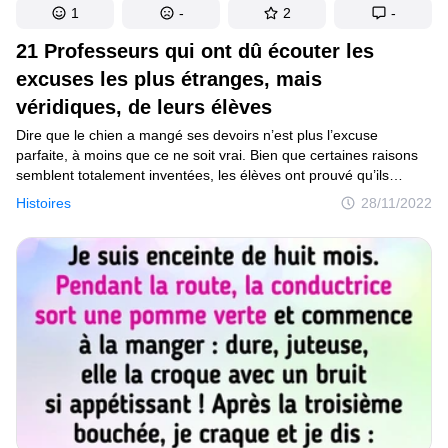
1
-
2
-
21 Professeurs qui ont dû écouter les
excuses les plus étranges, mais
véridiques, de leurs élèves
Dire que le chien a mangé ses devoirs n’est plus l’excuse
parfaite, à moins que ce ne soit vrai. Bien que certaines raisons
semblent totalement inventées, les élèves ont prouvé qu’ils
ne sont pas toujours des menteurs. Nous souhaitons aujourd’hui
Histoires
28/11/2022
partager avec toi les anecdotes les plus folles, mais vraies, pour
lesquelles un devoir n’a pas été rendu à un professeur.