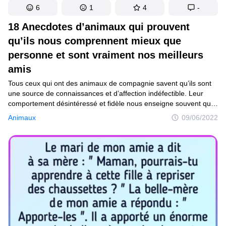
6
1
4
-
18 Anecdotes d’animaux qui prouvent
qu’ils nous comprennent mieux que
personne et sont vraiment nos meilleurs
amis
Tous ceux qui ont des animaux de compagnie savent qu’ils sont
une source de connaissances et d’affection indéfectible. Leur
comportement désintéressé et fidèle nous enseigne souvent que
la pureté du cœur est possible et cela nous encourage à vouloir
Animaux
09/06/2022
leur ressembler davantage. En effet, même si les gens pensent
parfois que nous savons tout, nous avons encore beaucoup
à apprendre des animaux.