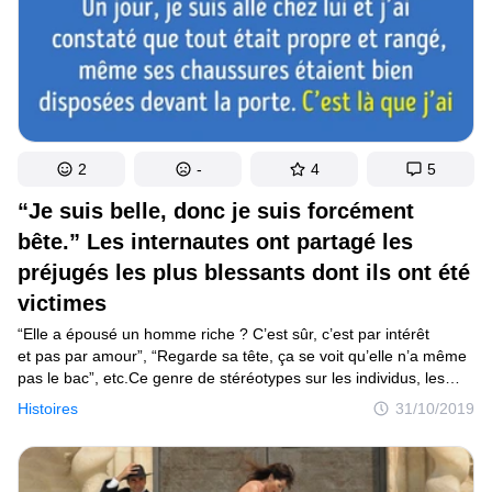
2
-
4
5
“Je suis belle, donc je suis forcément
bête.” Les internautes ont partagé les
préjugés les plus blessants dont ils ont été
victimes
“Elle a épousé un homme riche ? C’est sûr, c’est par intérêt
et pas par amour”, “Regarde sa tête, ça se voit qu’elle n’a même
pas le bac”, etc.Ce genre de stéréotypes sur les individus, les
villes ou les nationalités ne sont pas des cas isolés. Les clichés
Histoires
31/10/2019
ont la vie dure et malheureusement, ils sont solidement ancrés
dans notre subconscient. Sans même réfléchir, la plupart d’entre
nous imaginent l’orientation sexuelle d’une personne, ses
hobbies ou ses capacités intellectuelles en observant uniquement