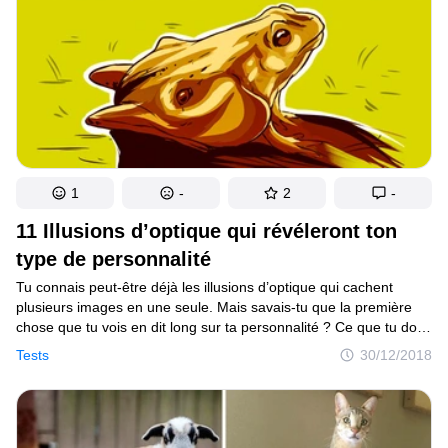
et de la terre, qui aurait un jour organisé une course d’animaux
dans le but de mesurer le temps en fonction de la rotation
de la Lune et donc d’attribuer une année à chacun d’eux.
De cette façon, les douze premiers animaux à atteindre le but
seraient choisis pour composer ce calendrier.
1
-
2
-
11 Illusions d’optique qui révéleront ton
type de personnalité
Tu connais peut-être déjà les illusions d’optique qui cachent
plusieurs images en une seule. Mais savais-tu que la première
chose que tu vois en dit long sur ta personnalité ? Ce que tu dois
faire est simple : regarde les illustrations suivantes, fais attention
Tests
30/12/2018
à la première chose que tu vois dans chacune d’elles, puis lis
ce que cela révèle sur toi.