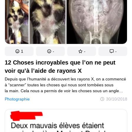
1
-
-
-
12 Choses incroyables que l’on ne peut
voir qu’à l’aide de rayons X
Depuis que l’humanité a découvert les rayons X, on a commencé
à “scanner” toutes les choses qui nous sont tombées sous
la main. Cela nous a permis de voir les choses sous un angle
différent. Grâce à cette technique fascinante, on connaît
Photographie
30/10/2018
désormais les secrets de certains phénomènes naturels,
différents processus du corps humain et les règles selon
lesquelles vivent les animaux.