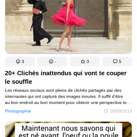
son physique.
3
-
3
5
20+ Clichés inattendus qui vont te couper
le souffle
Les réseaux sociaux sont pleins de clichés partagés par des
internautes qui ont capturé des images inouïes. Il suffit d’être
au bon endroit au bon moment pour obtenir une perspective tout
à fait différente : un soldat épuisé qui va faire bâiller tous ceux qui
Photographie
26/09/2019
le regardent, un chien qui prend une grosse bouchée d’air,
un humain qui soulève un cheval ou une photo faite juste avant
de recevoir un ballon en pleine tête. Voici des clichés
parfaitement chronométrés qui te couperont le souffle à coup sûr