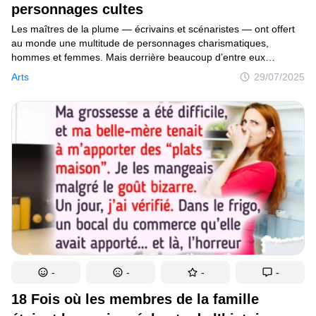
personnages cultes
C’est curieux
Les maîtres de la plume — écrivains et scénaristes — ont offert
au monde une multitude de personnages charismatiques,
Endroits
hommes et femmes. Mais derrière beaucoup d’entre eux
se cachent de vraies personnes, dont les caractères et les
Humour
Arts
29/07/2025
destins ont inspiré leurs créateurs. Découvrons quelles
personnalités ont servi de modèles à des héros cultes, et quelles
histoires réelles se cachent derrière des œuvres célèbres.
Auteurs
Règles éditoriales
Contacte la rédaction
Politique de confidentialité
Politique de droit d'auteur
Politique relative aux cookies
-
-
-
-
Modalités de service
18 Fois où les membres de la famille
Plan de site