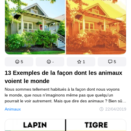
5
-
1
5
13 Exemples de la façon dont les animaux
voient le monde
Nous sommes tellement habitués à la façon dont nous voyons
le monde, que nous n’imaginons même pas que quelqu’un
pourrait le voir autrement. Mais que dire des animaux ? Bien sûr,
en théorie, nous savons par exemple, que les serpents voient
Animaux
22/04/2019
la chaleur ou qu’un tissu rouge ne provoque pas un taureau. Ceci
dit, nous nous en tenons à la théorie, mais nous ne savons pas
exactement ce qui se passe en réalité.