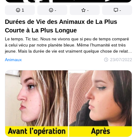
1
-
-
-
Durées de Vie des Animaux de La Plus
Courte à La Plus Longue
Le temps. Tic tac. Nous ne vivons que si peu de temps comparé
à celui vécu par notre planète bleue. Même l’humanité est très
jeune. Mais la durée de vie est vraiment quelque chose de relatif
: il y a des créatures sur notre planète qui vivent beaucoup moins
Animaux
23/07/2022
longtemps que nous, et d’autres qui vivent bien plus longtemps...
Certaines sont même proches de l’immortalité. Regarde par toi-
même.L’éphémèreZone d’habitat : monde entierJusqu’à
2,5 cmIl vit moins de 24 h. C’est l’espèce ayant la plus courte
durée de vie sur Terre.La fourmi bourdonZone d’habitat : monde
entierJusqu’à 2 cm3 jours. C’est la durée de vie la plus courte
parmi les fourmis.Le moustique mâleZone d’habitat : monde
entierJusqu’à 2 cm1 semaine. Il ne boit pas de sang. C’est
toujours bon à savoir.La mouche domestiqueZone d’habitat :
monde entierJusqu’à 1 cm15-25 jours Elle peut pondre jusqu’à
1 000 œufs au cours de sa vie.