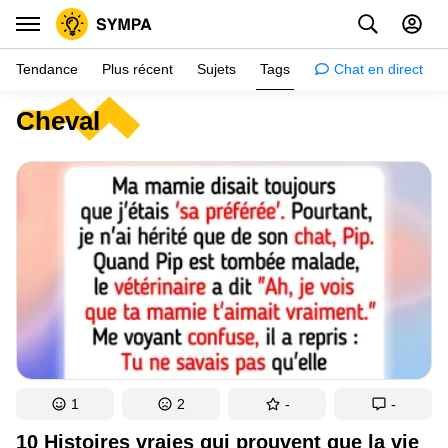
Tendance
Plus récent
Sujets
Tags
Chat en direct
Cheval
Inspiration
Psychologie
Conseils
Filles
Couple
Histoires
Éducation
Gens
1
2
-
-
Amazon
10 Histoires vraies qui prouvent que la vie