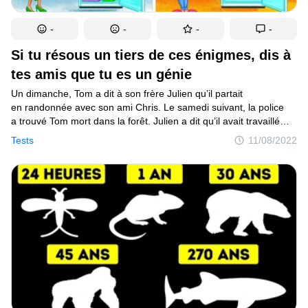
-
-
-
-
Si tu résous un tiers de ces énigmes, dis à
tes amis que tu es un génie
Un dimanche, Tom a dit à son frère Julien qu’il partait
en randonnée avec son ami Chris. Le samedi suivant, la police
a trouvé Tom mort dans la forêt. Julien a dit qu’il avait travaillé
toute la semaine. Quant à Chris, on l’a trouvé errant le long
Tests
11/08/2022
de l’autoroute. Il a expliqué qu’il s’était perdu dans la forêt
presque immédiatement après leur arrivée et qu’il venait
de retrouver le chemin du retour. Un des hommes mentait. Mais
de qui s’agissait-il ? Tu as 10 secondes pour le découvrir !