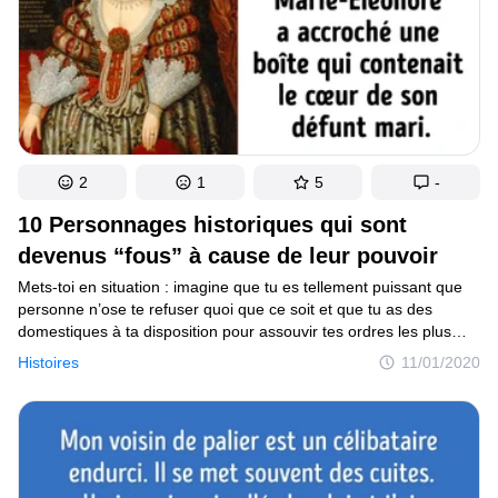
2
1
5
-
10 Personnages historiques qui sont
devenus “fous” à cause de leur pouvoir
Mets-toi en situation : imagine que tu es tellement puissant que
personne n’ose te refuser quoi que ce soit et que tu as des
domestiques à ta disposition pour assouvir tes ordres les plus
absurdes. Dans de telles circonstances, il est logique que
Histoires
11/01/2020
le pouvoir te monte à la tête, et c’est justement ce qui est arrivé
à certains personnages historiques. S’asseoir sur le trône les
a conduit à perdre leur raison. À cette époque, il fallait avoir
beaucoup de chance pour rester en vie après les avoir
rencontrés.