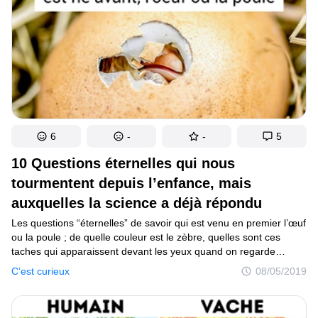
!
6
-
-
5
10 Questions éternelles qui nous
tourmentent depuis l’enfance, mais
auxquelles la science a déjà répondu
Les questions “éternelles” de savoir qui est venu en premier l’œuf
ou la poule ; de quelle couleur est le zèbre, quelles sont ces
taches qui apparaissent devant les yeux quand on regarde
directement la lumière d’une lampe, et pourquoi les chats
C’est curieux
08/05/2019
regardent dans le vide, nous intéressent beaucoup. Il y a très peu
de personnes qui savent que la science leur a déjà donné une
réponse.