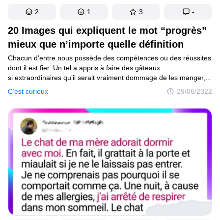
2
1
3
-
20 Images qui expliquent le mot “progrès”
mieux que n’importe quelle définition
Chacun d’entre nous possède des compétences ou des réussites
dont il est fier. Un tel a appris à faire des gâteaux
si extraordinaires qu’il serait vraiment dommage de les manger,
un autre excelle en dessin à force de s’entrainer. Toutes ces
C’est curieux
29/06/2022
personnes ont une chose en commun : la volonté de s’améliorer.
Et pour mettre leur évolution en évidence, il suffit juste
de comparer les images d’avant et d’après.