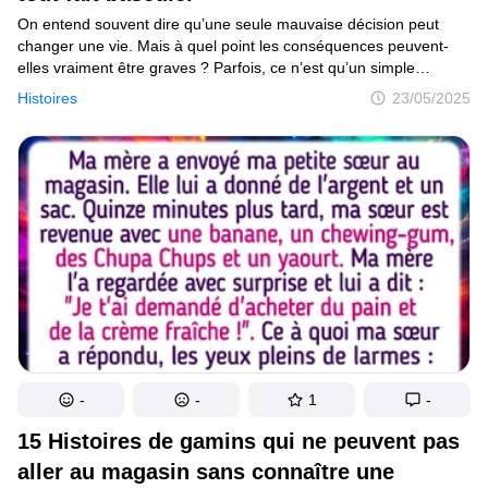
On entend souvent dire qu’une seule mauvaise décision peut
changer une vie. Mais à quel point les conséquences peuvent-
elles vraiment être graves ? Parfois, ce n’est qu’un simple
désagrément... mais d’autres fois, c’est l’effondrement total
Histoires
23/05/2025
de projets, de relations, voire d’une carrière. Dans cet article,
tu découvriras des histoires vraies de personnes qui ont tout
perdu à cause d’une erreur accidentelle, d’un geste impulsif
ou d’un mauvais choix.
-
-
1
-
15 Histoires de gamins qui ne peuvent pas
aller au magasin sans connaître une