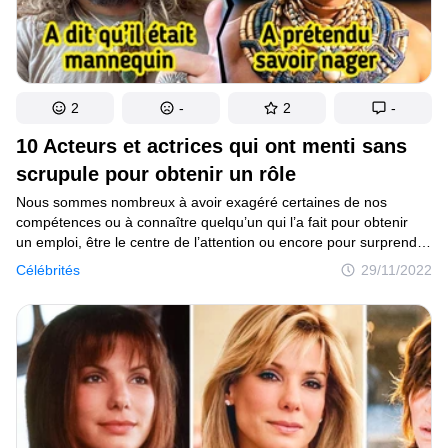
2
-
2
-
10 Acteurs et actrices qui ont menti sans
scrupule pour obtenir un rôle
Nous sommes nombreux à avoir exagéré certaines de nos
compétences ou à connaître quelqu’un qui l’a fait pour obtenir
un emploi, être le centre de l’attention ou encore pour surprendre
quelqu’un. Et cela s’applique à tous les domaines. Même les
Célébrités
29/11/2022
acteurs d’Hollywood doivent parfois maquiller un peu leur CV
pour pouvoir participer à un film ou à une série qui les intéresse.