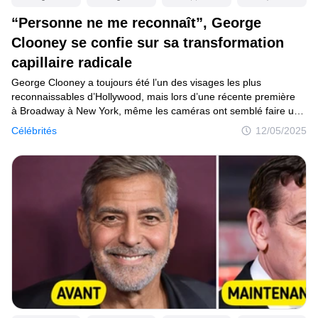
“Personne ne me reconnaît”, George
Mise à jour du consentement
Clooney se confie sur sa transformation
© 2014–2026
TheSoul Publishing
.
capillaire radicale
Tous droits réservés.
George Clooney a toujours été l’un des visages les plus
reconnaissables d’Hollywood, mais lors d’une récente première
à Broadway à New York, même les caméras ont semblé faire une
double prise. Les fans ont immédiatement remarqué que les
Célébrités
12/05/2025
mèches poivre et sel caractéristiques de George Clooney étaient
un peu plus lisses et juste assez différentes pour susciter des
chuchotements. Ont-elles été teintées ? Ont-elles été coiffées
différemment ? Quoi qu’il en soit, le changement était suffisant
pour que George Clooney lui-même plaisante de la situation :
“Personne ne me reconnaît.”