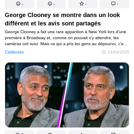
-
-
-
-
George Clooney se montre dans un look
différent et les avis sont partagés
George Clooney a fait une rare apparition à New York lors d'une
première à Broadway et, comme on pouvait s'y attendre, les
caméras ont suivi. Mais ce qui a pris les gens au dépourvu, c'est
le changement subtil de son look. Plus particulièrement ses
Célébrités
14/04/2025
cheveux.Ils étaient plus lisses, peut-être même teints ? Clooney
ressemblait à Clooney, mais pas tout à fait. Un peu trop poli. Un
peu trop différent. Assez pour que les gens chuchotent : "Qu'est-
ce qu'il fabrique ?"