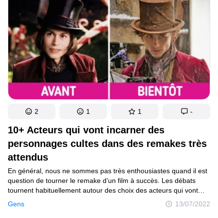
de la couleur, de la fortune, de l’âge et même de la taille. Et cela
donne naissance à d’adorables photos.
2
1
1
-
10+ Acteurs qui vont incarner des
personnages cultes dans des remakes très
attendus
En général, nous ne sommes pas très enthousiastes quand il est
question de tourner le remake d’un film à succès. Les débats
tournent habituellement autour des choix des acteurs qui vont
interpréter les personnages cultes dans les nouvelles
Gens
13/07/2022
adaptations. Vont-ils être bons ? Seront-ils meilleurs que les