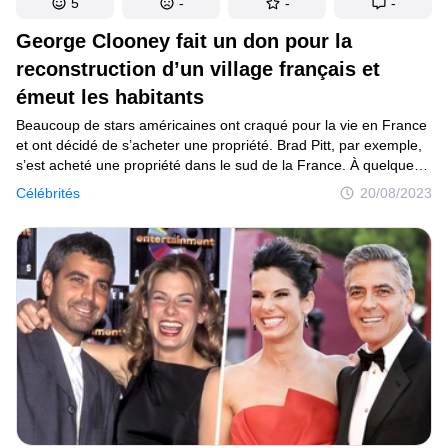
5
-
-
-
George Clooney fait un don pour la
reconstruction d’un village français et
émeut les habitants
Beaucoup de stars américaines ont craqué pour la vie en France
et ont décidé de s’acheter une propriété. Brad Pitt, par exemple,
s’est acheté une propriété dans le sud de la France. À quelques
kilomètres de lui, son ami George Clooney a également acquis
Célébrités
20/08/2023
des hectares de terrain en 2021. Se considérant comme
un habitant de la région, il n’a pas hésité à apporter son aide
au village du Val, victime d’inondations en 2021.