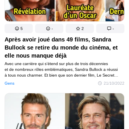
5
-
2
-
Après avoir joué dans 49 films, Sandra
Bullock se retire du monde du cinéma, et
elle nous manque déjà
Avec une carrière qui s’étend sur plus de trois décennies
et de nombreux rôles emblématiques, Sandra Bullock a réussi
à tous nous charmer. Et bien que son dernier film, Le Secret
de la cité perdue, ait été un énorme succès au box-office, c’est
Gens
21/10/2022
peut-être le moment idéal pour revoir nos films préférés.
À 57 ans, Sandra Bullock a annoncé sa retraite temporaire
du métier d’actrice.