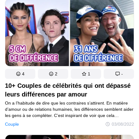
4
2
1
-
10+ Couples de célébrités qui ont dépassé
leurs différences par amour
On a l’habitude de dire que les contraires s’attirent. En matière
d’amour ou de relations humaines, les différences semblent aider
les gens à se compléter. C’est inspirant de voir que cela
s’applique aussi aux stars, qui ne s’intéressent pas uniquement
Couple
03/08/2022
aux personnes de leur milieu, d’un âge précis ou d’une certaine
origine. Par amour, elles choisissent de briser les frontières