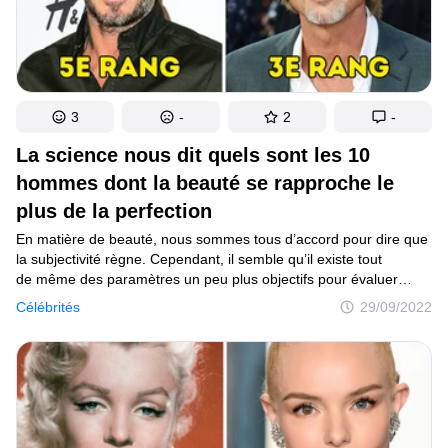
3
-
2
-
La science nous dit quels sont les 10
hommes dont la beauté se rapproche le
plus de la perfection
En matière de beauté, nous sommes tous d’accord pour dire que
la subjectivité règne. Cependant, il semble qu’il existe tout
de même des paramètres un peu plus objectifs pour évaluer
le physique des individus. En utilisant un ratio mathématique
Célébrités
29/09/2022
et avec l’aide de la technologie, le Dr De Silva a pu établir une
liste dans laquelle il classe les 10 hommes les plus séduisants
de la planète.