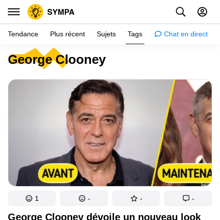
Tendance
Plus récent
Sujets
Tags
Chat en direct
George Clooney
Inspiration
Psychologie
Conseils
Filles
Couple
Histoires
Éducation
Gens
1
-
-
-
Amazon
George Clooney dévoile un nouveau look