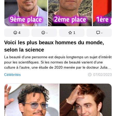
4
-
1
-
Voici les plus beaux hommes du monde,
selon la science
La beauté d’une personne est depuis longtemps un sujet d’intérêt
pour les scientifiques. Si les normes de beauté varient d’une
culture à l’autre, une étude de 2020 menée par le docteur Julian
De Silva, un chirurgien plasticien, a identifié des attributs
Célébrités
07/02/2023
physiques spécifiques généralement considérés comme
attrayants chez les hommes. À l’aide du nombre d’or,
le Dr De Silva a évalué les traits du visage de célébrités
masculines afin de déterminer leur perfection esthétique globale.
Alors, qui sont les hommes qui sont les plus beaux du monde ?