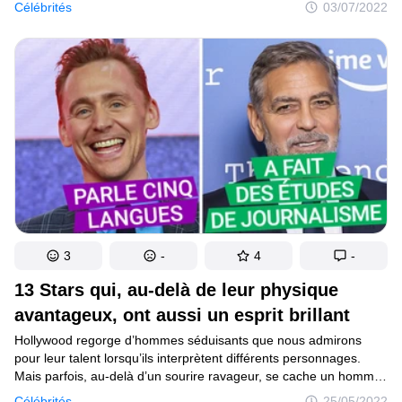
qu’il est difficile de ne pas appeler Matt LeBlanc “Joey” ou Emilia
Célébrités
03/07/2022
Clarke “Daenerys”, des rôles qui ont fait décoller leur carrière,
et qui, surtout, leur colle à la peau. Si l’on voyait Sheldon de Big
Bang Theory dans un film d’horreur ou une série policière, il faut
bien avouer que cela ferait bizarre...
3
-
4
-
13 Stars qui, au-delà de leur physique
avantageux, ont aussi un esprit brillant
Hollywood regorge d’hommes séduisants que nous admirons
pour leur talent lorsqu’ils interprètent différents personnages.
Mais parfois, au-delà d’un sourire ravageur, se cache un homme
particulièrement intelligent. Nombre d’entre eux ont foulé les
Célébrités
25/05/2022