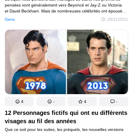
pensées vont généralement vers Beyoncé et Jay-Z ou Victoria
et David Beckham. Mais de nombreuses célébrités ont épousé
des personnes n’ayant rien à voir avec le show-business.
Gens
28/11/2021
Un acteur oscarisé a ainsi rencontré l’amour avec une designer,
une pop star mondiale a épousé un agent immobilier, et un top
model est tombé amoureuse d’un homme d’affaires. Ces couples
sont peut-être plus discrets, mais ils semblent incroyablement
heureux.
4
-
4
-
12 Personnages fictifs qui ont eu différents
visages au fil des années
Que ce soit pour les suites, les préquels, les nouvelles versions