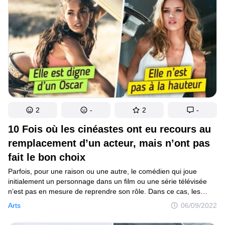
2
-
2
-
10 Fois où les cinéastes ont eu recours au
remplacement d’un acteur, mais n’ont pas
fait le bon choix
Parfois, pour une raison ou une autre, le comédien qui joue
initialement un personnage dans un film ou une série télévisée
n’est pas en mesure de reprendre son rôle. Dans ce cas, les
réalisateurs ont la tâche difficile de remplacer l’acteur déjà adoré
Arts
06/09/2022
par le public ou d’introduire un nouveau personnage, tout cela
à leurs risques et périls.