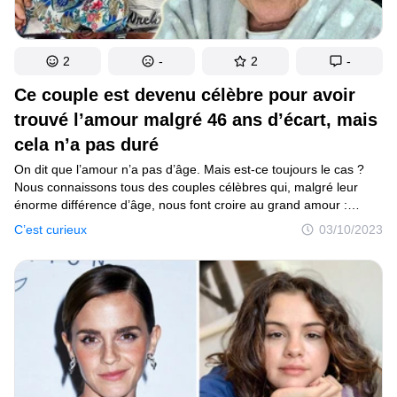
2
-
2
-
Ce couple est devenu célèbre pour avoir
trouvé l’amour malgré 46 ans d’écart, mais
cela n’a pas duré
On dit que l’amour n’a pas d’âge. Mais est-ce toujours le cas ?
Nous connaissons tous des couples célèbres qui, malgré leur
énorme différence d’âge, nous font croire au grand amour :
Catherine Zeta-Jones et Michael Douglas qui ont 25 ans d’écart,
C’est curieux
03/10/2023
George Clooney et Amal Alamuddin qui ont 17 ans de différence,
ou encore Woody Allen qui a carrément 35 ans de plus que
sa bien-aimée Soon Yi Previn. Si les stars osent franchir le pas,
pourquoi pas nous ?