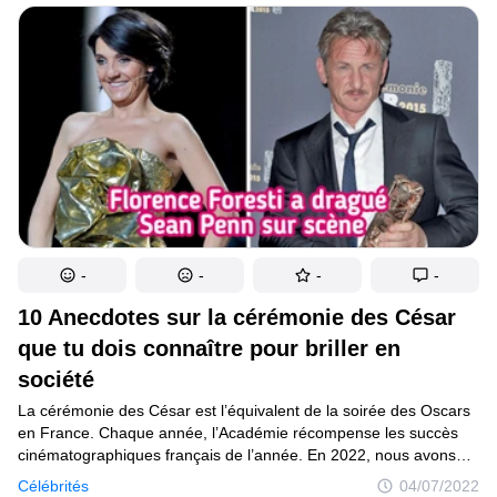
précédents ? Avec The Batman par exemple, les avis sont
mitigés concernant Robert Pattinson. Pourtant, le remake
de 2022 reste pour le moment en tête du box-office mondial.
-
-
-
-
10 Anecdotes sur la cérémonie des César
que tu dois connaître pour briller en
société
La cérémonie des César est l’équivalent de la soirée des Oscars
en France. Chaque année, l’Académie récompense les succès
cinématographiques français de l’année. En 2022, nous avons
célébré la 47ème édition et cet évènement fait partie du paysage
Célébrités
04/07/2022