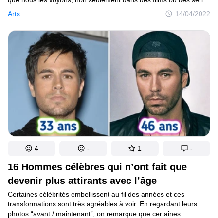
télévisées, mais aussi tous les jours via d’autres médias, nous
Arts
14/04/2022
avons l’impression de les connaître. Cependant, un aspect
de leur vie est presque totalement fermé aux téléspectateurs :
leur processus de travail.
4
-
1
-
16 Hommes célèbres qui n’ont fait que
devenir plus attirants avec l’âge
Certaines célébrités embellissent au fil des années et ces
transformations sont très agréables à voir. En regardant leurs
photos “avant / maintenant”, on remarque que certaines