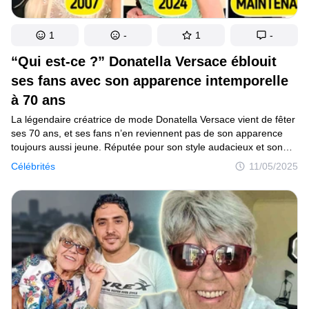
1
-
1
-
“Qui est-ce ?” Donatella Versace éblouit
ses fans avec son apparence intemporelle
à 70 ans
La légendaire créatrice de mode Donatella Versace vient de fêter
ses 70 ans, et ses fans n’en reviennent pas de son apparence
toujours aussi jeune. Réputée pour son style audacieux et son
influence durable dans la haute couture, Donatella a célébré cet
Célébrités
11/05/2025
anniversaire marquant dans le plus pur esprit Versace, suscitant
une vive réaction sur internet.