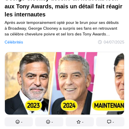
Tests
aux Tony Awards, mais un détail fait réagir
les internautes
Création
Après avoir temporairement opté pour le brun pour ses débuts
Maison
à Broadway, George Clooney a surpris ses fans en retrouvant
sa célèbre chevelure poivre et sel lors des Tony Awards
Inventions
2025.Plus tôt cette année, George Clooney s’était teint les
Célébrités
04/07/2025
cheveux en noir pour incarner Edward R. Murrow dans Good
Développements
Night, and Good Luck, ce qui avait suscité des réactions autant
chez le public que dans son entourage. Sa femme, Amal
Cuisine
Clooney, n’avait d’ailleurs pas été très emballée par
ce changement.
Arts
Bien-être
Admiration
Animaux
Photographie
-
-
-
-
Célébrités