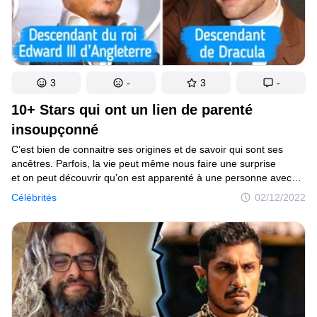
3
-
3
-
10+ Stars qui ont un lien de parenté
insoupçonné
C’est bien de connaitre ses origines et de savoir qui sont ses
ancêtres. Parfois, la vie peut même nous faire une surprise
et on peut découvrir qu’on est apparenté à une personne avec
qui on pensait n’avoir aucun lien. C’est le cas pour ces célébrités.
Célébrités
02/12/2022
Nous allons te parler ici des stars qui ont un lien de parenté avec
des personnes inattendues.