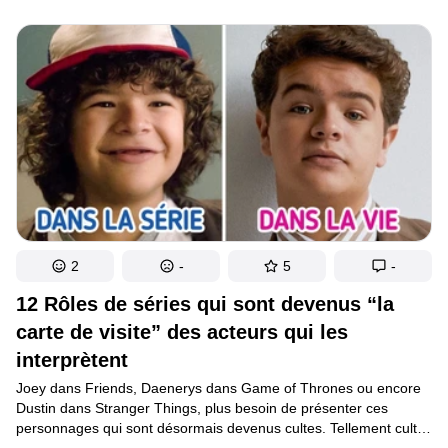
médiatique de la France. Nous savons comment se déroule
la cérémonie des César mais il y a différents faits qui sont
méconnus des spectateurs.
2
-
5
-
12 Rôles de séries qui sont devenus “la
carte de visite” des acteurs qui les
interprètent
Joey dans Friends, Daenerys dans Game of Thrones ou encore
Dustin dans Stranger Things, plus besoin de présenter ces
personnages qui sont désormais devenus cultes. Tellement cultes