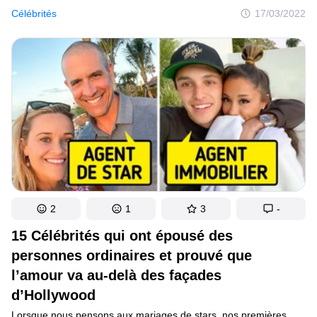
deviennent plus posées, d’autres acquièrent un charme
Célébrités
17/03/2022
particulier ou un regard sage. Il y a peu, Enrique Iglesias dévoilait
son nouveau clip. À en juger par la vidéo, le chanteur de 46 ans
paraît plus séduisant qu’à l’âge de 33 ans, lorsqu’il était
au sommet de sa carrière.
2
1
3
-
15 Célébrités qui ont épousé des
personnes ordinaires et prouvé que
l’amour va au-delà des façades
d’Hollywood
Lorsque nous pensons aux mariages de stars, nos premières