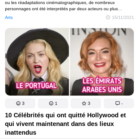
ou les réadaptations cinématographiques, de nombreux
personnages ont été interprétés par deux acteurs ou plus
à différentes époques. Malgré le temps qui passe, certaines
Arts
15/11/2021
figures ne se démoderont jamais, qu’il s’agisse d’un personnage
littéraire comme Sherlock Holmes ou d’un super-héros de bande
dessinée tel que Superman. Du coup, il est courant de voir
différents visages pour un même personnage.
3
1
3
-
10 Сélébrités qui ont quitté Hollywood et
qui vivent maintenant dans des lieux
inattendus