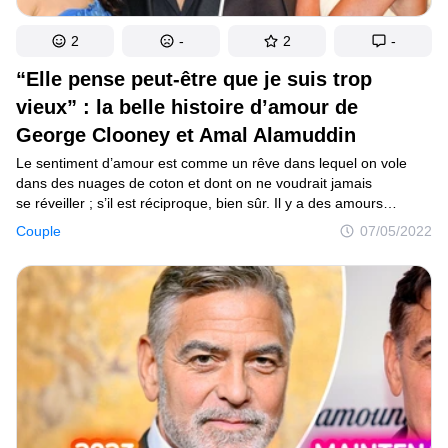
2
-
2
-
“Elle pense peut-être que je suis trop
vieux” : la belle histoire d’amour de
George Clooney et Amal Alamuddin
Le sentiment d’amour est comme un rêve dans lequel on vole
dans des nuages de coton et dont on ne voudrait jamais
se réveiller ; s’il est réciproque, bien sûr. Il y a des amours
éphémères, des amours impossibles et des amours éternels ;
Couple
07/05/2022
et puis il y a ceux qui font fi du genre, de la distance ou de l’âge,
et que rien ne peut arrêter.