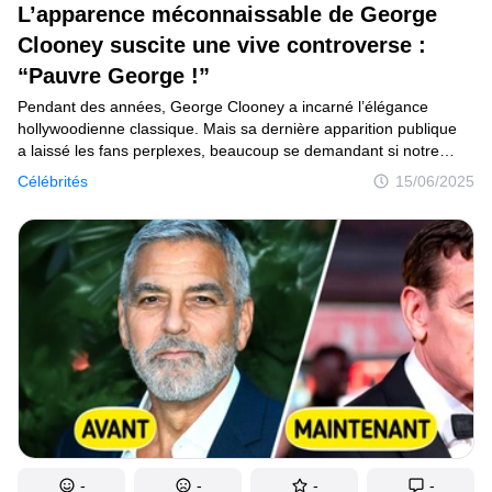
L’apparence méconnaissable de George
C’est curieux
Clooney suscite une vive controverse :
“Pauvre George !”
Endroits
Pendant des années, George Clooney a incarné l’élégance
Humour
hollywoodienne classique. Mais sa dernière apparition publique
a laissé les fans perplexes, beaucoup se demandant si notre
acteur bien-aimé n’était pas malade.
Célébrités
15/06/2025
Auteurs
Règles éditoriales
Contacte la rédaction
Politique de confidentialité
Politique de droit d'auteur
Politique relative aux cookies
Modalités de service
Plan de site
-
-
-
-