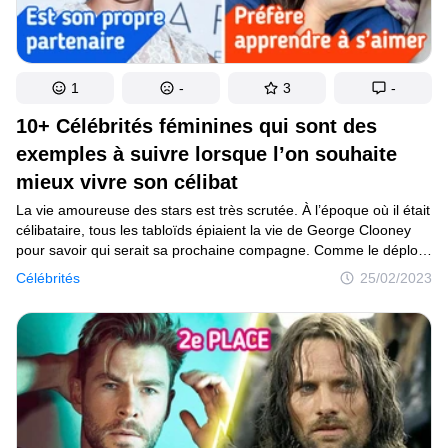
1
-
3
-
10+ Célébrités féminines qui sont des
exemples à suivre lorsque l’on souhaite
mieux vivre son célibat
La vie amoureuse des stars est très scrutée. À l’époque où il était
célibataire, tous les tabloïds épiaient la vie de George Clooney
pour savoir qui serait sa prochaine compagne. Comme le déplore
Jennifer Aniston, les gens se soucient (un peu trop) de son statut
Célébrités
25/02/2023
marital. Une pression constante qui donne l’impression qu’on
ne peut être heureuse sans compagnon. Pourtant, les célébrités
de cette liste affirment le contraire, et ont décidé de ne pas céder
à la pression de la société, en s’acceptant seule ou en couple.