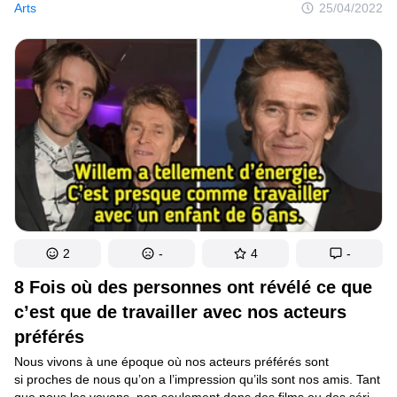
Cependant, ce n’est pas tout à fait vrai. Souvent, pour diverses
Arts
25/04/2022
raisons, les stars refusent des rôles, même si les réalisateurs les
supplient de participer à leurs projets.
2
-
4
-
8 Fois où des personnes ont révélé ce que
c’est que de travailler avec nos acteurs
préférés
Nous vivons à une époque où nos acteurs préférés sont
si proches de nous qu’on a l’impression qu’ils sont nos amis. Tant
que nous les voyons, non seulement dans des films ou des séries