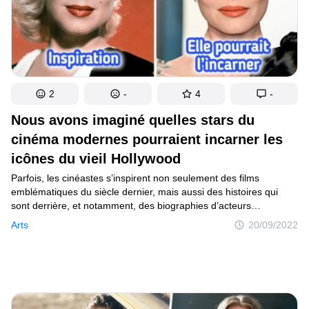
2
-
4
-
Nous avons imaginé quelles stars du
cinéma modernes pourraient incarner les
icônes du vieil Hollywood
Parfois, les cinéastes s’inspirent non seulement des films
emblématiques du siècle dernier, mais aussi des histoires qui
sont derrière, et notamment, des biographies d’acteurs
et d’actrices légendaires. Il n’est donc pas rare de voir sortir des
Arts
20/09/2022
films retraçant la vie d’une célébrité de l’époque révolue.
En 2022, par exemple, le public pourra découvrir Blonde, film sur
Marilyn Monroe qui met en vedette Ana de Armas dans le rôle
principal.