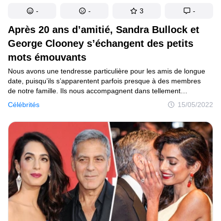
-
-
3
-
Après 20 ans d’amitié, Sandra Bullock et
George Clooney s’échangent des petits
mots émouvants
Nous avons une tendresse particulière pour les amis de longue
date, puisqu’ils s’apparentent parfois presque à des membres
de notre famille. Ils nous accompagnent dans tellement
de moments que parfois, ils nous connaissent mieux que nous-
Célébrités
15/05/2022
mêmes. Et dans certains cas, comme celui de George Clooney
et Sandra Bullock, nous avons même la chance de travailler avec
eux.