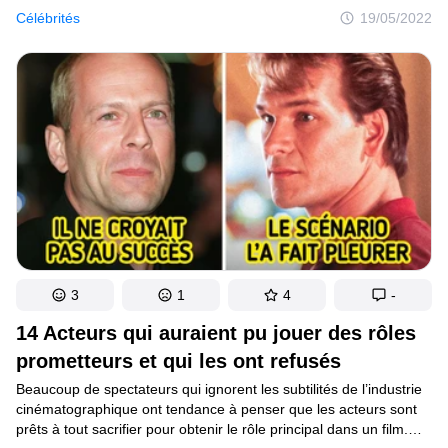
ou du maquillage. Par ailleurs, les yeux des invités sont surtout
Célébrités
19/05/2022
rivés sur la reine de la fête : la mariée. Celle-ci se doit d’être
la plus belle et la plus rayonnante dans sa robe de princesse.
3
1
4
-
14 Acteurs qui auraient pu jouer des rôles
prometteurs et qui les ont refusés
Beaucoup de spectateurs qui ignorent les subtilités de l’industrie
cinématographique ont tendance à penser que les acteurs sont
prêts à tout sacrifier pour obtenir le rôle principal dans un film.