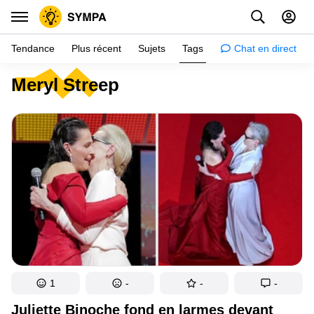
Tendance
Plus récent
Sujets
Tags
Chat en direct
Meryl Streep
Inspiration
Psychologie
Conseils
Filles
Couple
Histoires
Éducation
Gens
1
-
-
-
Amazon
Juliette Binoche fond en larmes devant