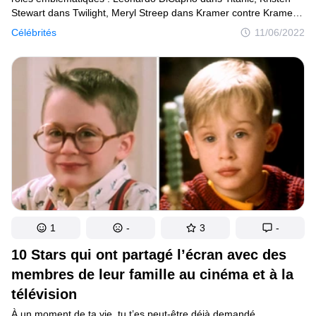
Stewart dans Twilight, Meryl Streep dans Kramer contre Kramer.
Mais au-delà des moments de triomphe cinématographique,
Célébrités
11/06/2022
toutes les stars ont des débuts et des travaux récents à leur actif.
1
-
3
-
10 Stars qui ont partagé l’écran avec des
membres de leur famille au cinéma et à la
télévision
À un moment de ta vie, tu t’es peut-être déjà demandé