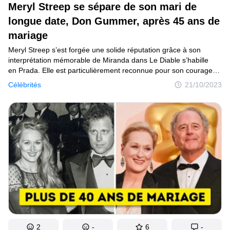
Meryl Streep se sépare de son mari de
C’est curieux
longue date, Don Gummer, après 45 ans de
mariage
Endroits
Meryl Streep s’est forgée une solide réputation grâce à son
Humour
interprétation mémorable de Miranda dans Le Diable s’habille
en Prada. Elle est particulièrement reconnue pour son courage
et sa détermination, faisant d’elle une actrice admirée de tous.
Célébrités
21/10/2023
Ces derniers temps, les nouvelles ont circulé au sujet
Auteurs
de sa séparation avec son époux de longue date, Don Gummer.
Toutes les informations à ce sujet te seront dévoilées dans cet
Règles éditoriales
article.
Contacte la rédaction
Politique de confidentialité
Politique de droit d'auteur
Politique relative aux cookies
Modalités de service
Plan de site
2
-
6
-