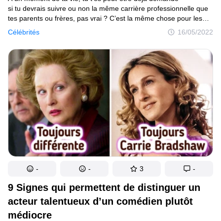
si tu devrais suivre ou non la même carrière professionnelle que
tes parents ou frères, pas vrai ? C’est la même chose pour les
célébrités. Après tout, elles peuvent se diriger vers le même
Célébrités
16/05/2022
domaine que leurs géniteurs ou leurs proches, et ensuite décider
si c’est véritablement la profession à laquelle elles aspirent.
-
-
3
-
9 Signes qui permettent de distinguer un
acteur talentueux d’un comédien plutôt
médiocre