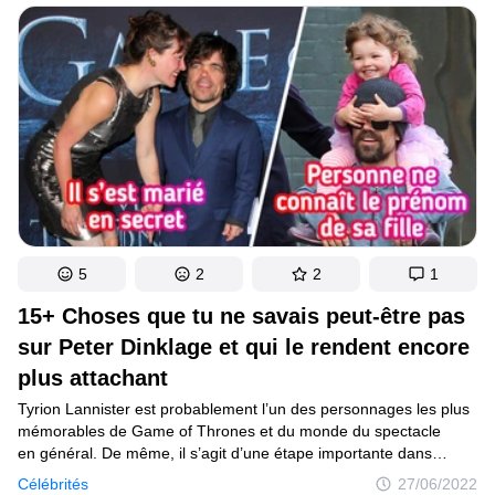
la cérémonie des César mais il y a différents faits qui sont
méconnus des spectateurs.
5
2
2
1
15+ Choses que tu ne savais peut-être pas
sur Peter Dinklage et qui le rendent encore
plus attachant
Tyrion Lannister est probablement l’un des personnages les plus
mémorables de Game of Thrones et du monde du spectacle
en général. De même, il s’agit d’une étape importante dans
la carrière de Peter Dinklage, l’acteur originaire du New Jersey
Célébrités
27/06/2022