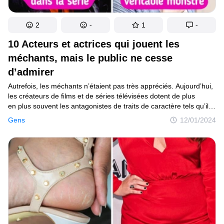
2
-
1
-
10 Acteurs et actrices qui jouent les
méchants, mais le public nе cesse
d’admirer
Autrefois, les méchants n’étaient pas très appréciés. Aujourd’hui,
les créateurs de films et de séries télévisées dotent de plus
en plus souvent les antagonistes de traits de caractère tels qu’il
devient plus facile pour le spectateur de comprendre les
Gens
12/01/2024
motivations des héros. Même si le mérite des acteurs eux-
mêmes peut être grand, car ils rendent leurs personnages
charismatiques et charmants.