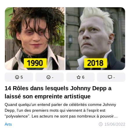
qui a su donner à la série le Tyrion ce dont elle avait besoin. Son
sens du drame, son esprit et son arrogance étaient
la combinaison parfaite pour faire de lui un personnage
inoubliable.
5
-
6
-
14 Rôles dans lesquels Johnny Depp a
laissé son empreinte artistique
Quand quelqu’un entend parler de célébrités comme Johnny
Depp, l’un des premiers mots qui viennent à l’esprit est
“polyvalence”. Les acteurs ne sont pas nombreux à pouvoir
interpréter beaucoup de personnages iconiques et différents,
Arts
15/06/2022
alors ce n’est pas étonnant qu’il soit l’un des artistes les plus