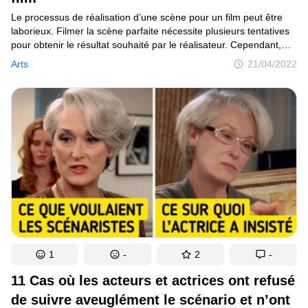
Le processus de réalisation d’une scène pour un film peut être
laborieux. Filmer la scène parfaite nécessite plusieurs tentatives
pour obtenir le résultat souhaité par le réalisateur. Cependant,
il y a aussi des moments où les réactions des acteurs étaient
Arts
21/04/2022
si naturelles et cohérentes avec le personnage que, bien qu’elles
ne faisaient pas partie du script, elles ont fini par être intégrées
au film.
1
-
2
-
11 Cas où les acteurs et actrices ont refusé
de suivre aveuglément le scénario et n’ont