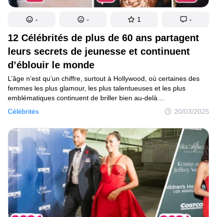
-
-
1
-
12 Célébrités de plus de 60 ans partagent
leurs secrets de jeunesse et continuent
d’éblouir le monde
L’âge n’est qu’un chiffre, surtout à Hollywood, où certaines des
femmes les plus glamour, les plus talentueuses et les plus
emblématiques continuent de briller bien au-delà
de la soixantaine. Jetons un coup d’œil sur elles aujourd’hui
Célébrités
20/03/2025
et voyons comment elles redéfinissent le vieillissement avec
grâce, style et un indéniable pouvoir de star.