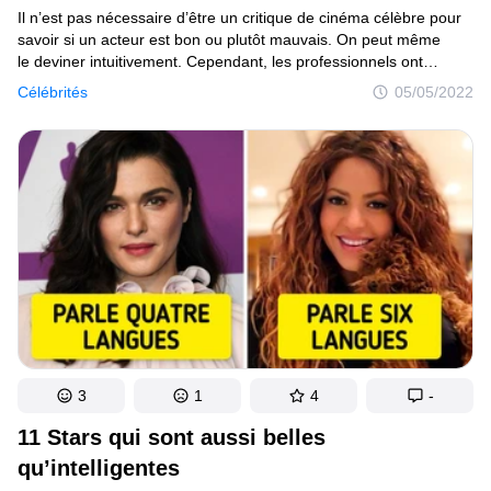
Il n’est pas nécessaire d’être un critique de cinéma célèbre pour
savoir si un acteur est bon ou plutôt mauvais. On peut même
le deviner intuitivement. Cependant, les professionnels ont
quelques critères importants qui leur permettent de distinguer
Célébrités
05/05/2022
un acteur vraiment talentueux d’un comédien médiocre. Ainsi,
en y regardant de plus près, chacun d’entre nous peut également
jouer le rôle d’un critique de cinéma professionnel.
3
1
4
-
11 Stars qui sont aussi belles
qu’intelligentes