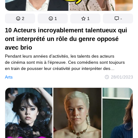
2
1
1
-
10 Acteurs incroyablement talentueux qui
ont interprété un rôle du genre opposé
avec brio
Pendant leurs années d’activités, les talents des acteurs
de cinéma sont mis à l’épreuve. Ces comédiens sont toujours
en train de pousser leur créativité pour interpréter des
personnages incroyables, quitte à se faire passer pour le genre
Arts
28/01/2023
opposé. Mais ces acteurs audacieux n’offrent pas seulement des
divertissements variés aux cinéphiles, ils inspirent également par
le biais de leurs différents rôles.