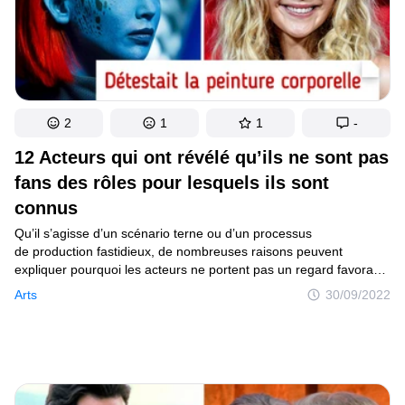
2
1
1
-
12 Acteurs qui ont révélé qu’ils ne sont pas
fans des rôles pour lesquels ils sont
connus
Qu’il s’agisse d’un scénario terne ou d’un processus
de production fastidieux, de nombreuses raisons peuvent
expliquer pourquoi les acteurs ne portent pas un regard favorable
sur un film dans lequel ils ont joué ou sur un personnage qu’ils
Arts
30/09/2022
ont incarné. Bien que les films aient été divertissants pour nous,
spectateurs, il est toujours intéressant de jeter un coup d’œil sur
ce qui se passait en coulisses.