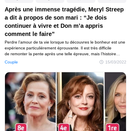
Après une immense tragédie, Meryl Streep
Mise à jour du consentement
a dit à propos de son mari : “Je dois
© 2014–2026
TheSoul Publishing
.
continuer à vivre et Don m’a appris
Tous droits réservés.
comment le faire”
Perdre l’amour de ta vie lorsque tu découvres le bonheur est une
expérience particulièrement éprouvante. Il est très difficile
de remonter la pente après une telle épreuve, mais l’histoire
de Meryl Streep nous donne l’espoir et la preuve que notre force
Couple
15/03/2022
peut nous aider à surmonter n’importe quel obstacle, aussi
difficile soit-il.