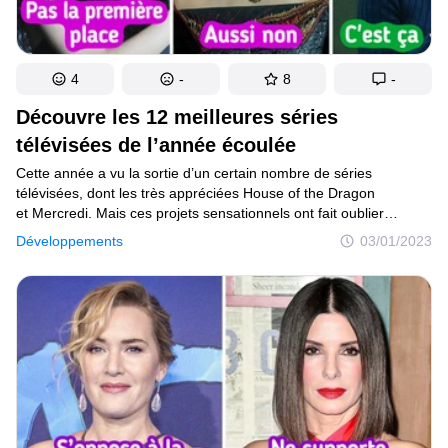
4
-
8
-
Découvre les 12 meilleures séries
télévisées de l’année écoulée
Cette année a vu la sortie d’un certain nombre de séries
télévisées, dont les très appréciées House of the Dragon
et Mercredi. Mais ces projets sensationnels ont fait oublier
beaucoup d’autres qui sont également dignes d’intérêt. Nous
Développements
03/01/2023
avons tout d’abord consulté la grande liste IMDb des meilleures
séries de l’année, puis nous avons personnellement sélectionné
les meilleures d’entre elles pour toi et compilé le top de la fin
au début — de simplement bon à meilleur.