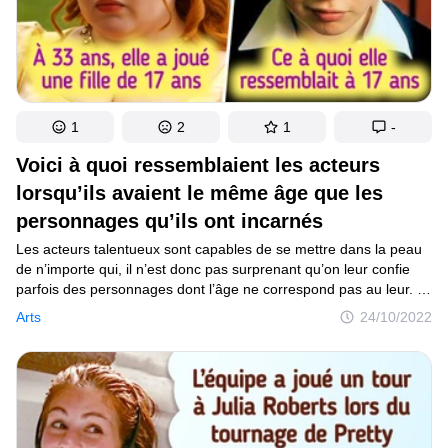
1
2
1
-
Voici à quoi ressemblaient les acteurs
lorsqu’ils avaient le même âge que les
personnages qu’ils ont incarnés
Les acteurs talentueux sont capables de se mettre dans la peau
de n’importe qui, il n’est donc pas surprenant qu’on leur confie
parfois des personnages dont l’âge ne correspond pas au leur. Ils
s’en sortent avec brio et on n’a rien à leur reprocher. Et pourtant,
Arts
24/10/2022
il est curieux de découvrir à quoi ressemblaient dans la vraie vie
les acteurs lorsqu’ils avaient le même âge que les personnages
qu’ils ont incarnés.