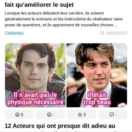
fait qu’améliorer le sujet
Lorsque les acteurs débutent leur carrière, ils suivent
généralement le scénario et les instructions du réalisateur sans
poser de questions, et ils apprennent de nouvelles choses
et enrichissent leur expérience. Mais une fois qu’ils se sont fait
Célébrités
14/04/2022
un nom, ils commencent à contribuer au développement des
personnages, à préconiser certaines intrigues et à en rejeter
d’autres. Et dans la plupart des cas, cela ne fait que rendre le film
meilleur.
5
-
3
-
12 Acteurs qui ont presque dit adieu au