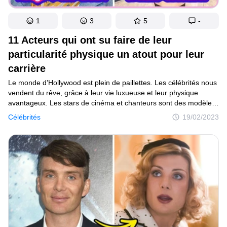
1
3
5
-
11 Acteurs qui ont su faire de leur
particularité physique un atout pour leur
carrière
Le monde d’Hollywood est plein de paillettes. Les célébrités nous
vendent du rêve, grâce à leur vie luxueuse et leur physique
avantageux. Les stars de cinéma et chanteurs sont des modèles
du physique parfait et prônent un idéal de beauté à la limite
Célébrités
19/02/2023
de l’inaccessible. Pourtant, il y a des stars qui refusent de suivre
ces diktats et préfèrent démontrer une authenticité et une
vulnérabilité pour être plus proches de ce qu’elles sont vraiment.