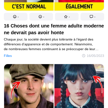
-
-
-
-
16 Choses dont une femme adulte moderne
ne devrait pas avoir honte
Chaque jour, la société devient plus tolérante à l’égard des
différences d’apparence et de comportement. Néanmoins,
de nombreuses femmes continuent à se préoccuper de leur
apparence et à se limiter, et ce de manière tout à fait
Filles
16/05/2023
déraisonnable. Nous voulons montrer, notamment à l’aide
d’exemples de célébrités, quels sont les aspects de l’apparence
ou du comportement qui sont tout à fait acceptables aujourd’hui.