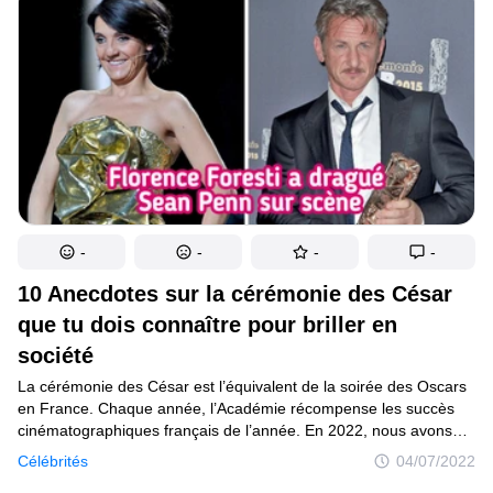
-
-
-
-
10 Anecdotes sur la cérémonie des César
que tu dois connaître pour briller en
société
La cérémonie des César est l’équivalent de la soirée des Oscars
en France. Chaque année, l’Académie récompense les succès
cinématographiques français de l’année. En 2022, nous avons
célébré la 47ème édition et cet évènement fait partie du paysage
Célébrités
04/07/2022
médiatique de la France. Nous savons comment se déroule