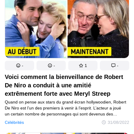
-
-
1
-
Voici comment la bienveillance de Robert
De Niro a conduit à une amitié
extrêmement forte avec Meryl Streep
Quand on pense aux stars du grand écran hollywoodien, Robert
De Niro est l’un des premiers à venir à l’esprit. L’acteur a joué
un certain nombre de personnages qui sont devenus des
classiques dans le monde entier, mais c’est son charisme qui
Célébrités
31/08/2022
le rend si attachant. Meryl Streep, actrice également acclamée,
a été l’une des premières à être témoin de la bienveillance