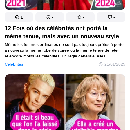
1
-
-
-
12 Fois où des célébrités ont porté la
même tenue, mais avec un nouveau style
Même les femmes ordinaires ne sont pas toujours prêtes à porter
à nouveau la même robe de soirée ou la même tenue de fête,
et encore moins les célébrités. En règle générale, elles
se présentent à chaque événement social dans une nouvelle
Célébrités
21/01/2025
tenue, de préférence de la dernière collection. Pourtant, certaines
beautés célèbres ne voient rien de honteux dans le fait de porter
à nouveau ce qu’elles aiment le plus. Et si les stars portent deux
fois la même tenue, elles essaient de porter la robe ou le tailleur
de différentes manières.