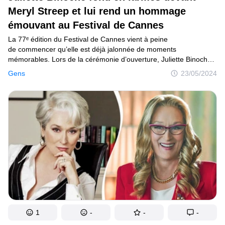
Tests
Meryl Streep et lui rend un hommage
émouvant au Festival de Cannes
Création
La 77ᵉ édition du Festival de Cannes vient à peine
Maison
de commencer qu’elle est déjà jalonnée de moments
mémorables. Lors de la cérémonie d’ouverture, Juliette Binoche
Inventions
a marqué les esprits en remettant la Palme d’honneur à Meryl
Gens
23/05/2024
Streep sur la scène du Grand Théâtre Lumière. Ce moment
Développements
touchant a été marqué par les larmes des deux actrices,
incapables de contenir leur émotion.
Cuisine
Arts
Bien-être
Admiration
Animaux
Photographie
1
-
-
-
Célébrités