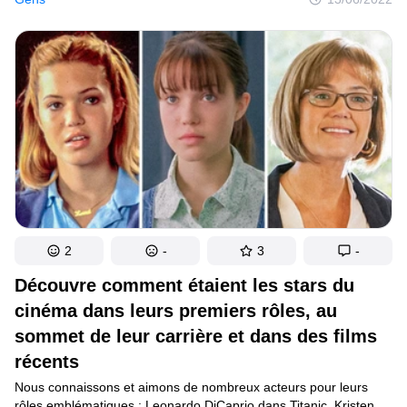
entre autres, les femmes sont plus nombreuses à choisir une
maternité tardive. Cela prouve qu’une femme d’une quarantaine
d’années peut encore être une maman parfaite car, au-delà
de son amour maternel inconditionnel, elle peut aussi offrir toute
l’expérience de vie et la maturité dont elle dispose.
2
-
3
-
Découvre comment étaient les stars du
cinéma dans leurs premiers rôles, au
sommet de leur carrière et dans des films
récents
Nous connaissons et aimons de nombreux acteurs pour leurs
rôles emblématiques : Leonardo DiCaprio dans Titanic, Kristen