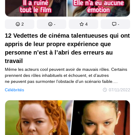
2
-
4
-
12 Vedettes de cinéma talentueuses qui ont
appris de leur propre expérience que
personne n’est à l’abri des erreurs au
travail
Même les acteurs cool peuvent avoir de mauvais rôles. Certains
prennent des rôles inhabituels et échouent, et d’autres
ne peuvent pas surmonter l’obstacle d’un scénario faible.
Aujourd’hui, nous nous intéressons aux stars qui ont connu cette
Célébrités
07/11/2022
expérience, et nous constatons une fois de plus que personne
n’est à l’abri de l’échec. Et c’est normal.