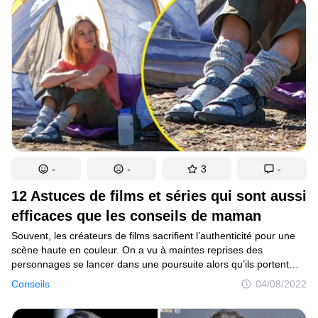
de Robert De Niro.
-
-
3
-
12 Astuces de films et séries qui sont aussi
efficaces que les conseils de maman
Souvent, les créateurs de films sacrifient l’authenticité pour une
scène haute en couleur. On a vu à maintes reprises des
personnages se lancer dans une poursuite alors qu’ils portent
des talons, ou se disputer au moment le moins opportun.
Conseils
04/08/2022
D’ailleurs, les paroles et les actions de certains héros comportent
beaucoup plus de sens que cela ne paraît.