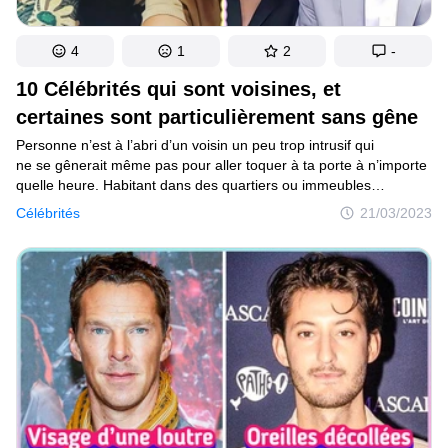
4
1
2
-
10 Célébrités qui sont voisines, et
certaines sont particulièrement sans gêne
Personne n’est à l’abri d’un voisin un peu trop intrusif qui
ne se gênerait même pas pour aller toquer à ta porte à n’importe
quelle heure. Habitant dans des quartiers ou immeubles
résidentiels, les célébrités doivent également vivre en société,
Célébrités
21/03/2023
avoir des voisins, partager des rues, paliers et bien d’autres.
Le moins que l’on puisse dire est que la réalité est bien différente
de ce que l’on voit sur nos écrans.