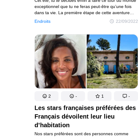
Cet été, tu te décides enfin à faire ce tour du monde
exceptionnel que tu ne feras peut-être qu’une fois
dans ta vie. La première étape de cette aventure
passionnante commence en Europe. Tu entreprends
Endroits
22/09/2022
un voyage en Italie — le pays des pâtes, des pizzas
et des glaces merveilleuses. Ah, la voilà ! La Tour
penchée de Pise, célèbre dans le monde entier.
Tu achètes ton billet et tu entres dans le monument.
Tu es sur le point de gravir 251 marches glissantes.
Alors fais bien attention et n’oublie pas de respirer !
Les pierres de marbre blanc sont stupéfiantes et,
de temps en temps, tu jettes un coup d’œil
à l’extérieur pour profiter de la vue sur la ville.
Félicitations, tu as réussi ! Tu as atteint le sommet
du campanile et tu peux prendre tous les selfies que
tu veux.
2
-
1
-
Les stars françaises préférées des
Français dévoilent leur lieu
d’habitation
Nos stars préférées sont des personnes comme