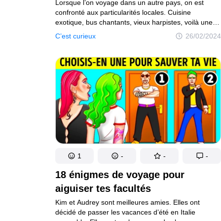
Lorsque l’on voyage dans un autre pays, on est
confronté aux particularités locales. Cuisine
exotique, bus chantants, vieux harpistes, voilà une
petite partie de ce qui a émerveillé les voyageurs.
C’est curieux
26/02/2024
Si vous aimez ce genre d’histoires, cette publication
est faite pour vous.
1
-
-
-
18 énigmes de voyage pour
aiguiser tes facultés
Kim et Audrey sont meilleures amies. Elles ont
décidé de passer les vacances d’été en Italie