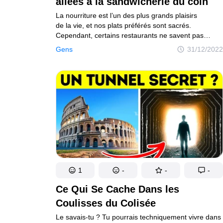
allées à la sandwicherie du coin
La nourriture est l’un des plus grands plaisirs
de la vie, et nos plats préférés sont sacrés.
Cependant, certains restaurants ne savent pas
respecter la nourriture comme elle le mérite. Voici
Gens
31/12/2022
quelques histoires “d’horreur” où les convives
se sont enfuis et ont juré de ne plus jamais y mettre
les pieds.
1
-
-
-
Ce Qui Se Cache Dans les
Coulisses du Colisée
Le savais-tu ? Tu pourrais techniquement vivre dans