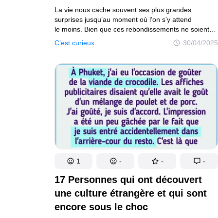
La vie nous cache souvent ses plus grandes
surprises jusqu’au moment où l’on s’y attend
le moins. Bien que ces rebondissements ne soient
pas toujours les bienvenus — et peuvent parfois être
C’est curieux
30/04/2025
carrément dévastateurs -, ils finissent par nous
enseigner de précieuses leçons, renforçant notre
résilience et notre sagesse. Les histoires
d’aujourd’hui sont celles de personnes qui ont vécu
des moments choquants, déstabilisants
ou déchirants et qui ont eu le courage de les
partager avec des millions de personnes en ligne.
1
-
-
-
17 Personnes qui ont découvert
une culture étrangère et qui sont
encore sous le choc