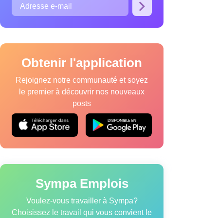
Obtenir l'application
Rejoignez notre communauté et soyez
le premier à découvrir nos nouveaux
posts
que relative aux cookies
Modalités de service
Sympa Emplois
Voulez-vous travailler à Sympa?
Choisissez le travail qui vous convient le