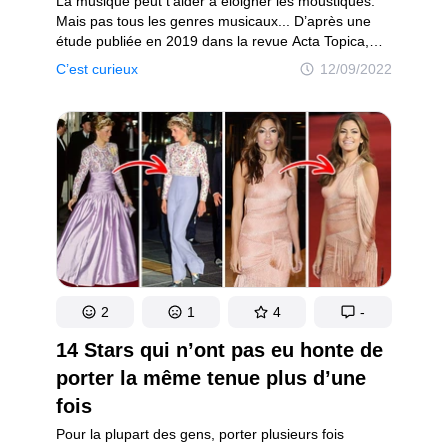
La musique peut t’aider à éloigner les moustiques.
Mais pas tous les genres musicaux... D’après une
étude publiée en 2019 dans la revue Acta Topica,
la musique électro pourrait faire fuir les insectes.
C’est curieux
12/09/2022
C’est parce qu’elle combine des fréquences hautes
et basses. Elle est aussi généralement assez forte
et présente des tonalités croissantes tout au long
d’une chanson. Imagine que tu te trouves dans une
pièce sombre, sans lumière, et que tu y passes
quelques minutes les yeux fermés. Que t’attends-tu
à voir une fois que tu auras ouvert les yeux ? Le noir
complet ? Voici une surprise pour toi : ce que
tu verras en réalité, c’est une sorte de gris foncé.
Ce qui est encore plus curieux, c’est que cette
nuance de couleur particulière a un nom :
“Eigengrau”. C’est l’équivalent allemand du gris
2
1
4
-
intrinsèque.
14 Stars qui n’ont pas eu honte de
porter la même tenue plus d’une
fois
Pour la plupart des gens, porter plusieurs fois