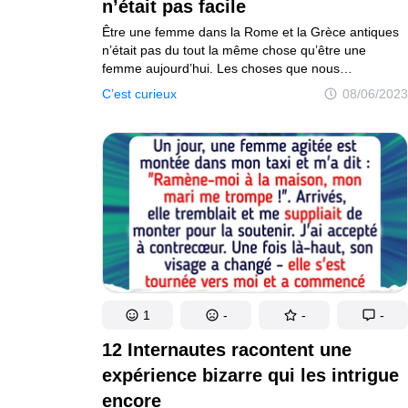
n’était pas facile
Exploration du monde de l'éducation
Vie saine et
Être une femme dans la Rome et la Grèce antiques
Gens
n’était pas du tout la même chose qu’être une
femme aujourd’hui. Les choses que nous
Plongée dans le monde des gens
considérons comme acquises n’étaient pas
C’est curieux
08/06/2023
Amazon
d’actualité à l’époque. Et il ne s’agit pas seulement
Découvrez l'univers Amazon
de droits et de libertés, mais aussi de choses
banales.
Tests
Explorez des tests captivants et divertissants
Auteurs
Règles éditoriales
Contacte la rédacti
Plan de site
Mise à jour du consentement
© 2014–2026
TheSoul Publishing
.
1
-
-
-
Tous droits réservés.
12 Internautes racontent une
expérience bizarre qui les intrigue
encore