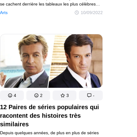
se cachent derrière les tableaux les plus célèbres
du monde. On parle des œuvres de Léonard
Arts
10/09/2022
De Vinci, Michel-Ange, ou encore Picasso. N’oublie
pas ta loupe, car ton aventure est sur le point
de commencer. La première ville sur ta liste est
Rome. Après avoir dégusté de délicieuses pâtes,
tu te diriges vers la chapelle Sixtine, qui abrite
le plafond le plus célèbre du monde. As-tu déjà
entendu dire que Michel-Ange avait peint les
fresques en étant allongé. Ce n’est qu’un mythe !
En réalité, le peintre a créé un système complexe
de plateformes lui permettant de peindre debout.
Tu es en train d’admirer la Création d’Adam, qui est
la fresque du milieu. L’artiste italien était connu pour
sa connaissance précise de l’anatomie humaine.
4
2
3
-
12 Paires de séries populaires qui
racontent des histoires très
similaires
Depuis quelques années, de plus en plus de séries