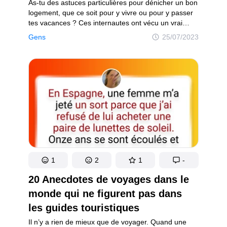
As-tu des astuces particulières pour dénicher un bon
logement, que ce soit pour y vivre ou pour y passer
tes vacances ? Ces internautes ont vécu un vrai
cauchemar après avoir loué un hébergement et ont
Gens
25/07/2023
décidé de partager leurs histoires. Certains récits
sont vraiment incroyables.
1
2
1
-
20 Anecdotes de voyages dans le
monde qui ne figurent pas dans
les guides touristiques
Il n’y a rien de mieux que de voyager. Quand une