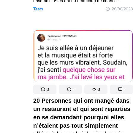
ensemble. Elles ont eu beaucoup de chance
de trouver des billets d’avion pas chers. Leur vol est
Tests
26/06/2023
à 10 h. Malheureusement, lorsque les filles arrivent
à l’aéroport, elles réalisent que ce n’est pas le bon.
Maintenant, elles ont deux options : prendre un train
à grande vitesse à 100 € pour se rendre au bon
aéroport, ou rester là et acheter des billets pour
un autre vol à 400 €. Que doivent-elles faire ?
3
-
3
-
20 Personnes qui ont mangé dans
un restaurant et qui sont reparties
en se demandant pourquoi elles
n’étaient pas tout simplement