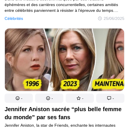
éphémères et des carrières concurrentielles, certaines amitiés
entre célébrités parviennent à résister à l’épreuve du temps.
Qu’ils se soient liés sur les plateaux de tournage, dans leur
Célébrités
25/06/2025
enfance ou par des expériences communes en coulisses, ces
duos de stars ont construit des relations ancrées dans la loyauté,
l’admiration mutuelle et le soutien indéfectible.
-
-
-
-
Jennifer Aniston sacrée “plus belle femme
du monde” par ses fans
Jennifer Aniston, la star de Friends, enchante les internautes