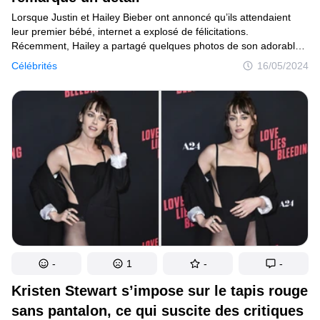
Lorsque Justin et Hailey Bieber ont annoncé qu’ils attendaient
leur premier bébé, internet a explosé de félicitations.
Récemment, Hailey a partagé quelques photos de son adorable
baby bump en pleine croissance. Mais si beaucoup félicitaient
Célébrités
16/05/2024
le top model, certains followers ont remarqué un détail particulier
sur les clichés.
-
1
-
-
Kristen Stewart s’impose sur le tapis rouge
sans pantalon, ce qui suscite des critiques