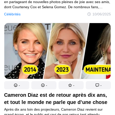
en partageant de nouvelles photos pleines de joie avec ses amis,
dont Courteney Cox et Selena Gomez. De nombreux fans,
subjugués par sa beauté naturelle et intemporelle, n’ont pas
Célébrités
10/06/2025
hésité à la sacrer " plus belle femme du monde ".
-
-
-
-
Cameron Diaz est de retour après dix ans,
et tout le monde ne parle que d’une chose
Après dix ans loin des projecteurs, Cameron Diaz revient sur
grand écran, et le public est ravi de son retour tant attendu.