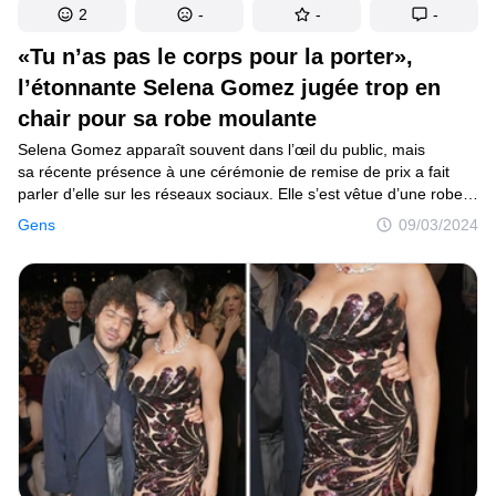
2
-
-
-
«Tu n’as pas le corps pour la porter»,
l’étonnante Selena Gomez jugée trop en
chair pour sa robe moulante
Selena Gomez apparaît souvent dans l’œil du public, mais
sa récente présence à une cérémonie de remise de prix a fait
parler d’elle sur les réseaux sociaux. Elle s’est vêtue d’une robe
blanche fantaisiste, et pourtant les avis divergent. Certains ont
Gens
09/03/2024
admiré sa beauté, tandis que d’autres ont estimé qu’elle
paraissait plus âgée que son âge et ont déclaré que la robe ne lui
allait pas vraiment.