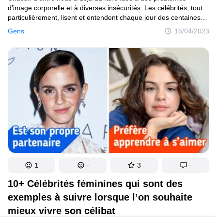
d’image corporelle et à diverses insécurités. Les célébrités, tout
particulièrement, lisent et entendent chaque jour des centaines
de commentaires désobligeants sur leur poids, leur style et leur
Gens
16/04/2023
apparence en général. Mais la plupart d’entre elles ne laissent
pas les “body shamers” s’en tirer à si bon compte, et font souvent
des remarques percutantes ou pleines d’esprit pour nous montrer
le pouvoir de l’amour de soi. Voici quelques célébrités qui ont
tenu tête aux trolls en ligne.
1
-
3
-
10+ Célébrités féminines qui sont des
exemples à suivre lorsque l’on souhaite
mieux vivre son célibat