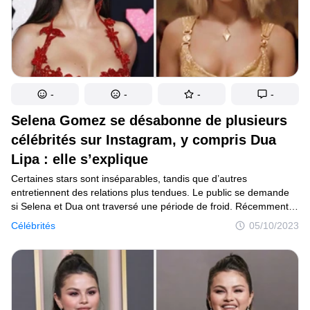
-
-
-
-
Selena Gomez se désabonne de plusieurs
célébrités sur Instagram, y compris Dua
Lipa : elle s’explique
Certaines stars sont inséparables, tandis que d’autres
entretiennent des relations plus tendues. Le public se demande
si Selena et Dua ont traversé une période de froid. Récemment,
Selena Gomez a évoqué un sujet qui a suscité l’inquiétude de ses
Célébrités
05/10/2023
fans : pourquoi a-t-elle choisi de ne plus suivre Dua Lipa sur
Instagram ? Elle a cependant pris la parole avec une grande
sincérité pour répondre à cette question. Tous les détails sont
exposés dans cet article.