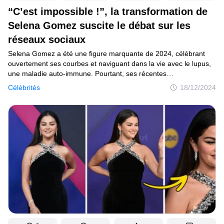
“C’est impossible !”, la transformation de
Selena Gomez suscite le débat sur les
réseaux sociaux
Selena Gomez a été une figure marquante de 2024, célébrant
ouvertement ses courbes et naviguant dans la vie avec le lupus,
une maladie auto-immune. Pourtant, ses récentes
transformations ont suscité un vif intérêt. Lors de ses derniers
Célébrités
18/12/2024
événements sur tapis rouge, la jeune femme de 32 ans a dévoilé
un physique visiblement plus mince, ce qui a incité les fans
à se demander si la perte de poids pouvait être liée à l’utilisation
d’Ozempic, un médicament antidiabétique réputé pour faire
mincir.