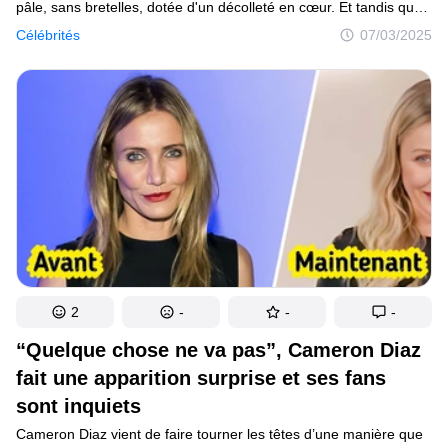
pâle, sans bretelles, dotée d'un décolleté en cœur. Et tandis que
de nombreux fans sur les réseaux sociaux ont comparé sa robe à
Célébrités
07/03/2025
un abat-jour en raison de son design structuré, d'autres se sont
demandé comment elle avait pu s'asseoir confortablement dans
cette tenue.
2
-
-
-
“Quelque chose ne va pas”, Cameron Diaz
fait une apparition surprise et ses fans
sont inquiets
Cameron Diaz vient de faire tourner les têtes d’une manière que