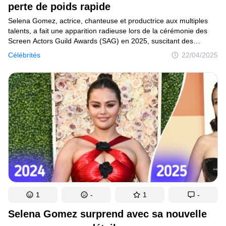
perte de poids rapide
C’est curieux
Selena Gomez, actrice, chanteuse et productrice aux multiples
talents, a fait une apparition radieuse lors de la cérémonie des
Endroits
Screen Actors Guild Awards (SAG) en 2025, suscitant des
conversations sincères parmi les fans et les médias. Bien que
Humour
Célébrités
22/04/2025
sa récente transformation physique ait suscité beaucoup
d’attention, il convient de se concentrer sur son parcours
inspirant en tant qu’artiste, militante et symbole de résilience.
Auteurs
Règles éditoriales
Contacte la rédaction
Politique de confidentialité
Politique de droit d'auteur
Politique relative aux cookies
1
-
1
-
Modalités de service
Selena Gomez surprend avec sa nouvelle
Plan de site