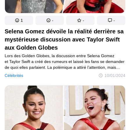
1
-
-
-
Selena Gomez dévoile la réalité derrière sa
mystérieuse discussion avec Taylor Swift
aux Golden Globes
Lors des Golden Globes, la discussion entre Selena Gomez
et Taylor Swift a créé des rumeurs et laissé les fans se demander
de quoi elles parlaient. La polémique a attiré l’attention, mais
le mystère a été résolu, révélant enfin les détails de leur
Célébrités
10/01/2024
conversation.