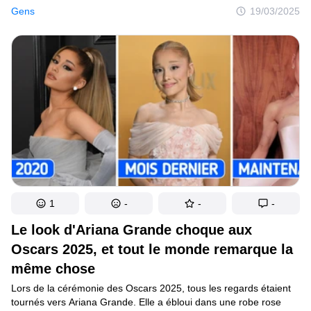
les réseaux sociaux comparaient la coupe structurée à un abat-
Gens
19/03/2025
jour, d'autres se demandaient comment elle parvenait à s'asseoir
confortablement dans cette tenue.
1
-
-
-
Le look d'Ariana Grande choque aux
Oscars 2025, et tout le monde remarque la
même chose
Lors de la cérémonie des Oscars 2025, tous les regards étaient
tournés vers Ariana Grande. Elle a ébloui dans une robe rose