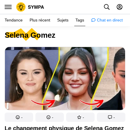
Tendance
Plus récent
Sujets
Tags
Chat en direct
Selena Gomez
Inspiration
Psychologie
Conseils
Filles
Couple
Histoires
Éducation
Gens
-
-
-
-
Amazon
Le changement physique de Selena Gomez