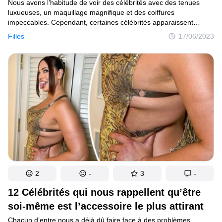
Nous avons l’habitude de voir des célébrités avec des tenues
luxueuses, un maquillage magnifique et des coiffures
impeccables. Cependant, certaines célébrités apparaissent
parfois au naturel devant des dizaines de caméras et affichent
Filles
17/06/2023
fièrement leur beauté. Par ce geste, elles envoient le message
que les femmes peuvent être rayonnantes et belles avec ou sans
maquillage.
2
-
3
-
12 Célébrités qui nous rappellent qu’être
soi-même est l’accessoire le plus attirant
Chacun d’entre nous a déjà dû faire face à des problèmes