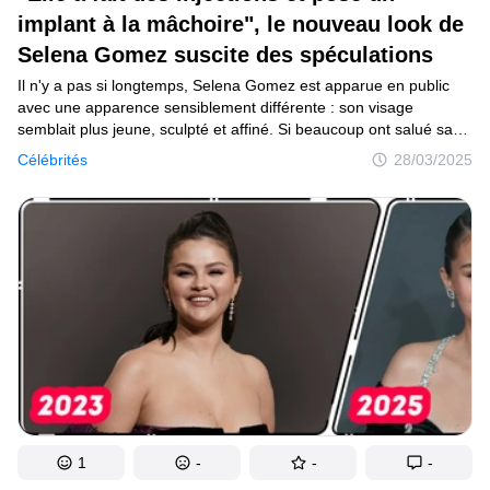
implant à la mâchoire", le nouveau look de
Selena Gomez suscite des spéculations
Il n'y a pas si longtemps, Selena Gomez est apparue en public
avec une apparence sensiblement différente : son visage
semblait plus jeune, sculpté et affiné. Si beaucoup ont salué sa
beauté rafraîchie, d'autres n'ont pas pu s'empêcher de souligner
Célébrités
28/03/2025
les changements radicaux de sa structure faciale.
1
-
-
-