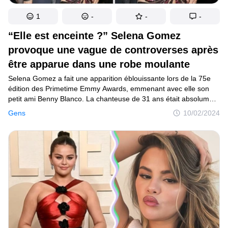
1
-
-
-
“Elle est enceinte ?” Selena Gomez
provoque une vague de controverses après
être apparue dans une robe moulante
Selena Gomez a fait une apparition éblouissante lors de la 75e
édition des Primetime Emmy Awards, emmenant avec elle son
petit ami Benny Blanco. La chanteuse de 31 ans était absolument
fabuleuse dans une magnifique robe transparente. Cependant,
Gens
10/02/2024
certaines personnes ont critiqué sa tenue, faisant des
commentaires sur son corps et spéculant même sur le fait qu’elle
pourrait être enceinte.