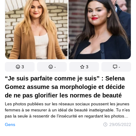
3
-
3
-
“Je suis parfaite comme je suis” : Selena
Gomez assume sa morphologie et décide
de ne pas glorifier les normes de beauté
Les photos publiées sur les réseaux sociaux poussent les jeunes
femmes à se mesurer à un idéal de beauté inatteignable. Tu n’es
pas la seule à ressentir de l’insécurité en regardant les photos
parfaites et filtrées sur la toile. Même les célébrités, selon l’actrice
Gens
29/05/2022
et chanteuse Selena Gomez, luttent avec les émotions de ne pas
correspondre aux attentes impossibles.