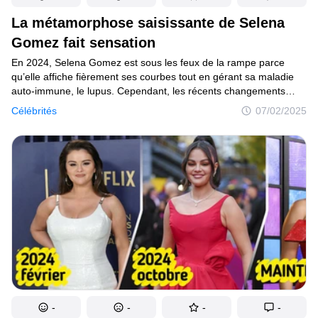
La métamorphose saisissante de Selena
Gomez fait sensation
En 2024, Selena Gomez est sous les feux de la rampe parce
qu’elle affiche fièrement ses courbes tout en gérant sa maladie
auto-immune, le lupus. Cependant, les récents changements
apportés à son apparence ont fait sensation. Lors de ses
Célébrités
07/02/2025
dernières apparitions sur le tapis rouge, la jeune femme
de 32 ans a surpris tout le monde en affichant une silhouette
visiblement plus mince, ce qui a rapidement conduit les fans
à spéculer sur une possible utilisation d’Ozempic.
-
-
-
-