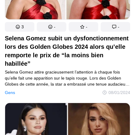
3
-
-
-
Selena Gomez subit un dysfonctionnement
lors des Golden Globes 2024 alors qu’elle
remporte le prix de “la moins bien
habillée”
Selena Gomez attire gracieusement l’attention à chaque fois
qu’elle fait une apparition sur le tapis rouge. Lors des Golden
Globes de cette année, la star a embrassé une tenue audacieuse
et rouge rubis, suscitant des opinions diverses. Malgré un petit
Gens
08/01/2024
problème de garde-robe, Selena Gomez était non seulement
sensationnelle, mais elle a également mérité notre admiration
pour avoir surmonté le problème avec l’aplomb d’une vraie reine.