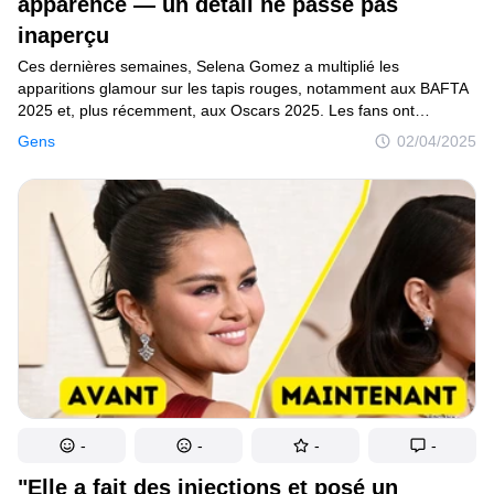
apparence — un détail ne passe pas
inaperçu
Mise à jour du consentement
Ces dernières semaines, Selena Gomez a multiplié les
© 2014–2026
TheSoul Publishing
.
apparitions glamour sur les tapis rouges, notamment aux BAFTA
Tous droits réservés.
2025 et, plus récemment, aux Oscars 2025. Les fans ont
remarqué son éclat rayonnant et une transformation frappante de
Gens
02/04/2025
sa silhouette.
-
-
-
-
"Elle a fait des injections et posé un