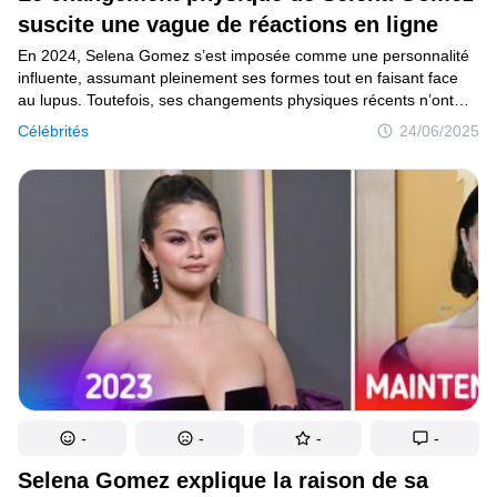
Tests
suscite une vague de réactions en ligne
En 2024, Selena Gomez s’est imposée comme une personnalité
Création
influente, assumant pleinement ses formes tout en faisant face
au lupus. Toutefois, ses changements physiques récents n’ont
Maison
pas manqué d’attirer l’attention. Lors de ses dernières apparitions
Célébrités
24/06/2025
sur le tapis rouge, l’artiste de 32 ans est apparue avec une
Inventions
silhouette nettement amincie, poussant certains internautes
à spéculer sur un éventuel recours à l’Ozempic, un traitement
Développements
contre le diabète connu pour entraîner une perte de poids.
Cuisine
Arts
Bien-être
Admiration
Animaux
-
-
-
-
Photographie
Selena Gomez explique la raison de sa
Célébrités