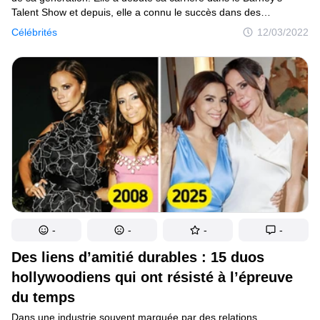
Talent Show et depuis, elle a connu le succès dans des
programmes télévisés, des films et en tant que chanteuse. Mais
Célébrités
12/03/2022
tout n’a pas toujours été tout beau tout rose pour elle, puisque
récemment, elle a également lutté contre différents maux
physiques et psychologiques.
-
-
-
-
Des liens d’amitié durables : 15 duos
hollywoodiens qui ont résisté à l’épreuve
du temps
Dans une industrie souvent marquée par des relations