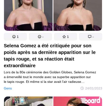
1
-
1
-
Selena Gomez a été critiquée pour son
poids après sa dernière apparition sur le
tapis rouge, et sa réaction était
extraordinaire
Lors de la 80e cérémonie des Golden Globes, Selena Gomez
a émerveillé tout le monde avec sa superbe apparition sur
le tapis rouge. Et même si la star avait l’air radieuse
et incroyablement à l’aise, certaines personnes ont tout de même
Gens
24/01/2023
commenté son apparence. Mais la réaction de la chanteuse face
à ces critiques était très positive et sa réponse nous a permis
de l’admirer encore plus.