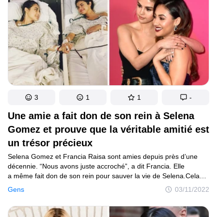
3
1
1
-
Une amie a fait don de son rein à Selena
Gomez et prouve que la véritable amitié est
un trésor précieux
Selena Gomez et Francia Raisa sont amies depuis près d’une
décennie. “Nous avons juste accroché”, a dit Francia. Elle
a même fait don de son rein pour sauver la vie de Selena.Cela
pourrait ressembler à l’amitié parfaite, pourtant, elles n’ont pas
Gens
03/11/2022
connu des hauts seulement mais aussi des bas. Par chance,
cette histoire se termine bien.