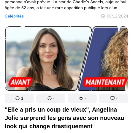
personne n’avait prévue. La star de Charlie’s Angels, aujourd’hui
âgée de 52 ans, a fait une rare apparition publique lors d’un
grand événement après près d’une décennie d’absence sur
Célébrités
08/12/2024
la scène hollywoodienne, et les fans sont sous le choc. Son look
a divisé les gens : s’agissait-il d’un retour à couper le souffle
ou de quelque chose de totalement inattendu ? Les internautes
n’arrêtent pas de parler, et tu dois voir ces photos de tes propres
yeux.
1
-
-
-
"Elle a pris un coup de vieux", Angelina
Jolie surprend les gens avec son nouveau
look qui change drastiquement