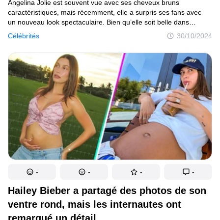
Angelina Jolie est souvent vue avec ses cheveux bruns
caractéristiques, mais récemment, elle a surpris ses fans avec
un nouveau look spectaculaire. Bien qu’elle soit belle dans
n’importe quel style, beaucoup ont trouvé ses boucles
Célébrités
30/10/2024
rafraîchissantes. Au-delà de ses cheveux, cependant, les gens
ont remarqué un autre détail nouveau à propos de la star.
-
-
-
-
Hailey Bieber a partagé des photos de son
ventre rond, mais les internautes ont
remarqué un détail