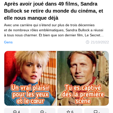
Après avoir joué dans 49 films, Sandra
Bullock se retire du monde du cinéma, et
elle nous manque déjà
Avec une carrière qui s’étend sur plus de trois décennies
et de nombreux rôles emblématiques, Sandra Bullock a réussi
à tous nous charmer. Et bien que son dernier film, Le Secret
de la cité perdue, ait été un énorme succès au box-office, c’est
Gens
21/10/2022
peut-être le moment idéal pour revoir nos films préférés.
À 57 ans, Sandra Bullock a annoncé sa retraite temporaire
du métier d’actrice.
4
-
6
-