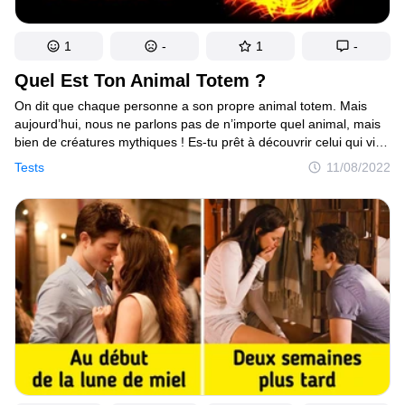
1
-
1
-
Quel Est Ton Animal Totem ?
On dit que chaque personne a son propre animal totem. Mais
aujourd’hui, nous ne parlons pas de n’importe quel animal, mais
bien de créatures mythiques ! Es-tu prêt à découvrir celui qui vit
en toi ? Ouah — tu veux dire, comme un " alien " ? Non, ah, ouf,
Tests
11/08/2022
je suis rassuré ! Alors fais ce test et amuse-toi ! Avant
de commencer, tu ferais mieux de prendre un papier et un crayon
pour comptabiliser tes points. À la fin, tu feras la somme de tes
points et tu découvriras quelle créature guide ton esprit.
Maintenant, allons-y !