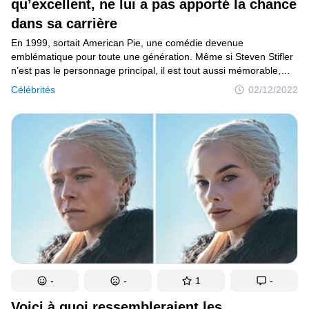
qu’excellent, ne lui a pas apporté la chance
dans sa carrière
En 1999, sortait American Pie, une comédie devenue
emblématique pour toute une génération. Même si Steven Stifler
n’est pas le personnage principal, il est tout aussi mémorable,
sinon plus, que les personnages principaux du film. Seann
Célébrités
02/12/2022
William Scott, qui jouait ce type insolent mais généralement
inoffensif, est devenu une star instantanée. Le jeune acteur
semblait avoir une grande carrière devant lui. Il a eu 45 ans
l’année dernière et nous voulons savoir pourquoi il n’est pas
apparu sur le grand écran depuis un certain temps.
-
-
1
-
Voici à quoi ressembleraient les