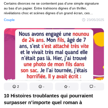
Certains divorces ne se contentent pas d’une simple signature
au bas d’un papier. Entre trahisons dignes d’un thriller,
révélations choc et scènes dignes d’un grand écran, ces
séparations ont marqué les esprits. Voici 16 histoires de divorce
Couple
23/05/2025
tellement incroyables qu’on peine à croire qu’elles sont réelles.
2
-
-
-
10 Histoires troublantes qui pourraient
surpasser n’importe quel roman à