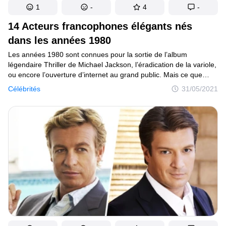
1
-
4
-
14 Acteurs francophones élégants nés
dans les années 1980
Les années 1980 sont connues pour la sortie de l’album
légendaire Thriller de Michael Jackson, l’éradication de la variole,
ou encore l’ouverture d’internet au grand public. Mais ce que
nous voulons aujourd’hui célébrer avec toi, c’est plutôt
Célébrités
31/05/2021
la naissance de 14 talentueux acteurs nés au cours de cette
période et qui sont plutôt beaux gosses.