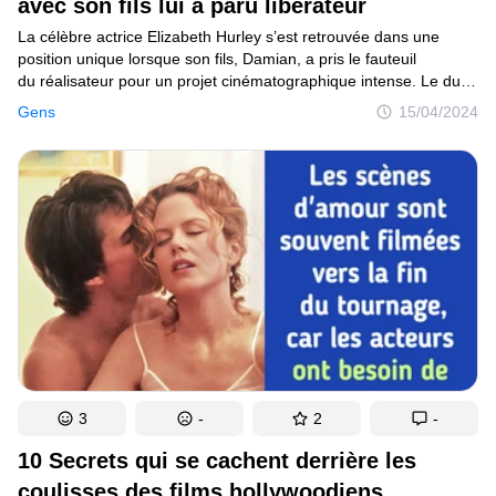
avec son fils lui a paru libérateur
La célèbre actrice Elizabeth Hurley s’est retrouvée dans une
position unique lorsque son fils, Damian, a pris le fauteuil
du réalisateur pour un projet cinématographique intense. Le duo
mère-fils a collaboré à un film qui a brouillé les lignes entre
Gens
15/04/2024
la famille et la réalisation. Dans le film, Damian a filmé des
scènes intimes de sa mère, ce qui a fait froncer quelques
sourcils. Elizabeth, cependant, se défend et défend son fils contre
les critiques.
3
-
2
-
10 Secrets qui se cachent derrière les
coulisses des films hollywoodiens