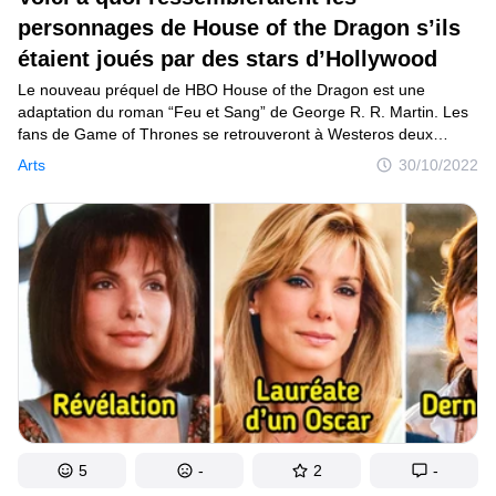
personnages de House of the Dragon s’ils
étaient joués par des stars d’Hollywood
Le nouveau préquel de HBO House of the Dragon est une
adaptation du roman “Feu et Sang” de George R. R. Martin. Les
fans de Game of Thrones se retrouveront à Westeros deux
siècles avant la naissance de Daenerys Targaryen pour voir ses
Arts
30/10/2022
ancêtres au sommet de leur puissance avant leur chute
tragique.Avant la sortie de la série, plusieurs internautes ont parlé
avec un vif intérêt de son casting. Ils n’étaient pas tous contents
du choix des acteurs : certains avaient une autre vision des
personnages, d’autres n’ont pas manqué de noter des
différences par rapport au texte original. On a donc décidé
d’utiliser un logiciel spécial pour imaginer les grandes stars
d’Hollywood dans certains des rôles. On a aussi découvert quels
rôles des acteurs choisis nous avaient le plus marqués
et comment ces comédiens étaient dépeints par l’écrivain.
5
-
2
-