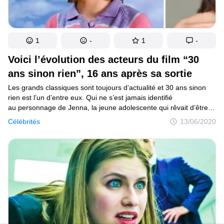
1
-
1
-
Voici l’évolution des acteurs du film “30
ans sinon rien”, 16 ans après sa sortie
Les grands classiques sont toujours d’actualité et 30 ans sinon
rien est l’un d’entre eux. Qui ne s’est jamais identifié
au personnage de Jenna, la jeune adolescente qui rêvait d’être
belle et populaire ? Et son rêve a été exaucé : lors de son
Célébrités
13/06/2020
treizième anniversaire, elle se retrouve dans la peau d’une
femme de 30 ans et ce n’est pas exactement ce qu’elle avait
imaginé ! Cette comédie a été source d’émotions, alors tu seras
sans doute curieux de connaître l’évolution des acteurs.