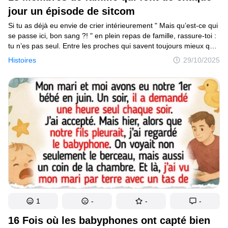
jour un épisode de sitcom
Si tu as déjà eu envie de crier intérieurement " Mais qu’est-ce qui
se passe ici, bon sang ?! " en plein repas de famille, rassure-toi :
tu n’es pas seul. Entre les proches qui savent toujours mieux que
toi comment vivre ta vie et les moitiés à la logique parfois
Histoires
29/10/2025
insaisissable, il y a de quoi tourner un film. Pour certains, la vie
de famille ressemble tour à tour à une comédie, à un drame
intense ou carrément à un thriller qui donne des sueurs froides.
1
-
-
-
16 Fois où les babyphones ont capté bien