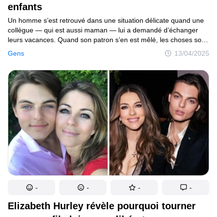
enfants
Un homme s’est retrouvé dans une situation délicate quand une
collègue — qui est aussi maman — lui a demandé d’échanger
leurs vacances. Quand son patron s’en est mêlé, les choses sont
devenues encore plus compliquées. A-t-il eu tort de dire non ?
Gens
13/04/2025
Découvre de plus près son histoire.
-
-
-
-
Elizabeth Hurley révèle pourquoi tourner