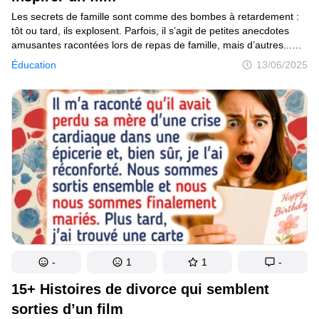
Les secrets de famille sont comme des bombes à retardement :
tôt ou tard, ils explosent. Parfois, il s’agit de petites anecdotes
amusantes racontées lors de repas de famille, mais d’autres...
d’autres encore sont si intenses qu’ils pourraient inspirer
Éducation
13/06/2025
un thriller. Trahisons inattendues, identités cachées,
rebondissements dignes d’un thriller et confessions qui ont
changé des vies à jamais. Ces 12 histoires vraies de secrets
de famille te feront peut-être te demander à la fin : “Qu’est-ce
que j’ignore sur ma propre famille ?”
-
1
1
-
15+ Histoires de divorce qui semblent
sorties d’un film