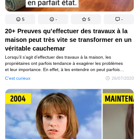
5
-
5
-
20+ Preuves qu’effectuer des travaux à la
maison peut très vite se transformer en un
véritable cauchemar
Lorsqu’il s’agit d’effectuer des travaux à la maison, les
propriétaires ont parfois tendance à exagérer les problèmes
et leur importance. En effet, à les entendre on peut parfois
penser qu’une catastrophe naturelle s’est abattue chez eux.
C’est curieux
26/07/2020
Cependant, certaines fois ils n’ont pas tort : les misères
s’enchaînent à un rythme tellement frénétique qu’on pourrait les
croire happés par l’intrigue d’un thriller, noyés au cœur d’une
machination bien rodée que même le maître du genre Alfred
Hitchcock aurait pu leur envier.