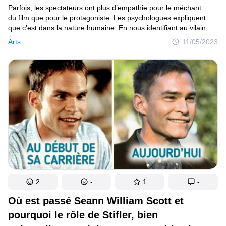
Parfois, les spectateurs ont plus d’empathie pour le méchant
du film que pour le protagoniste. Les psychologues expliquent
que c’est dans la nature humaine. En nous identifiant au vilain,
nous pouvons explorer notre côté le plus sombre, sans
Arts
11/05/2023
le démontrer dans la vie réelle. Les réalisateurs donnent souvent
les rôles de méchantes aux coqueluches hollywoodiennes pour
qu’elles incarnent un personnage charismatique et intéressant.
2
-
1
-
Où est passé Seann William Scott et
pourquoi le rôle de Stifler, bien