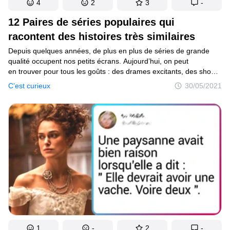
4
2
3
-
12 Paires de séries populaires qui
racontent des histoires très similaires
Depuis quelques années, de plus en plus de séries de grande
qualité occupent nos petits écrans. Aujourd’hui, on peut
en trouver pour tous les goûts : des drames excitants, des shows
fantastiques, des séries de science-fiction à gros budgets et bien
C’est curieux
30/05/2021
d’autres encore. Cependant, la consommation de séries risque
de devenir une sorte d’addiction. En effet, si l’on apprécie
l’histoire et que les personnages sont vraiment intéressants,
on a envie de regarder des épisodes toute la nuit. Vu l’invasion
de séries sur les différentes chaînes et plateformes, pas étonnant
que certaines d’entre elles aient des points communs quant
à leurs intrigues et aux caractéristiques de leurs héros.
1
-
2
-