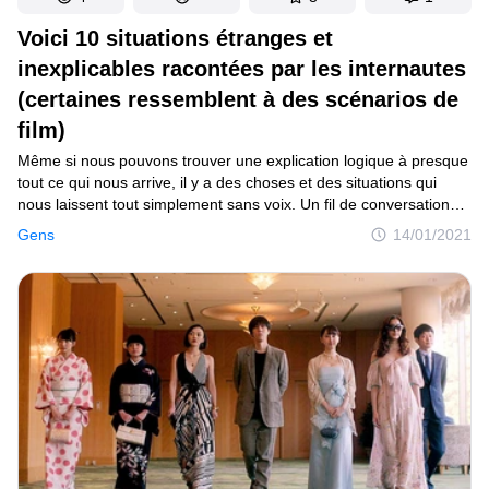
Voici 10 situations étranges et
inexplicables racontées par les internautes
(certaines ressemblent à des scénarios de
film)
Même si nous pouvons trouver une explication logique à presque
tout ce qui nous arrive, il y a des choses et des situations qui
nous laissent tout simplement sans voix. Un fil de conversation
sur Reddit reprend les choses étranges et inexplicables qui
Gens
14/01/2021
se sont produites dans la vie de différentes personnes. Lire ces
histoires nous a donné l’impression de regarder un bon film
policier, un thriller et parfois même un film d’horreur. Découvrir les
secrets de ses amis dans un rêve, lire une lettre du futur
ou même oublier toute une journée de sa vie — tout cela
ressemble à un scénario de film, mais ces choses se sont
pourtant produites dans la vie réelle.