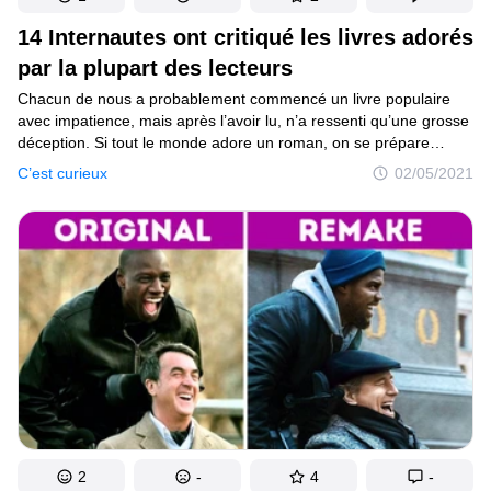
14 Internautes ont critiqué les livres adorés
par la plupart des lecteurs
Chacun de nous a probablement commencé un livre populaire
avec impatience, mais après l’avoir lu, n’a ressenti qu’une grosse
déception. Si tout le monde adore un roman, on se prépare
mentalement à partager l’admiration commune. Cependant,
C’est curieux
02/05/2021
même un chef-d’œuvre reconnu peut ne pas te plaire et il ne faut
pas en avoir honte.
2
-
4
-