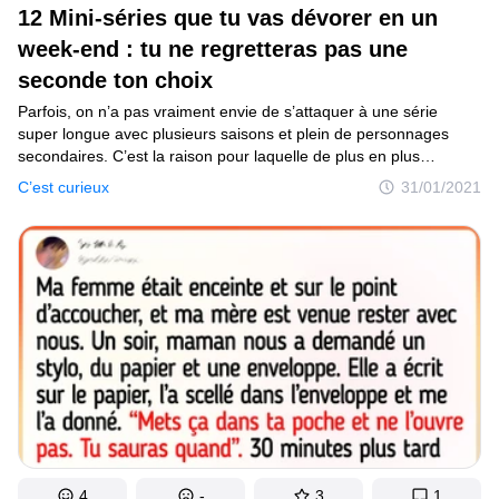
12 Mini-séries que tu vas dévorer en un
week-end : tu ne regretteras pas une
seconde ton choix
Parfois, on n’a pas vraiment envie de s’attaquer à une série
super longue avec plusieurs saisons et plein de personnages
secondaires. C’est la raison pour laquelle de plus en plus
de productions de qualité sortent dans le format de la “mini-
C’est curieux
31/01/2021
série”, très appréciée des spectateurs. En règle générale,
la durée plus courte crée plus de dynamisme et s’avère tellement
prenante que le sommeil passe vite au second plan.
4
-
3
1