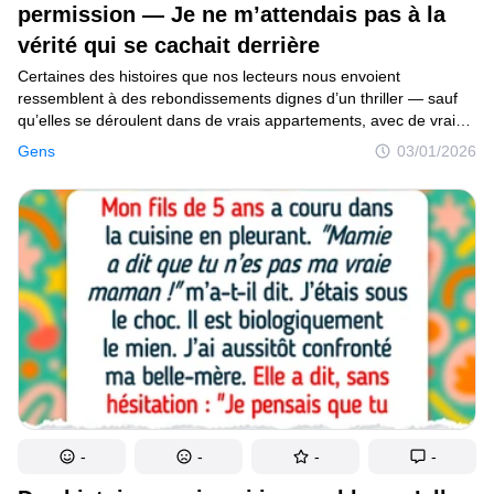
permission — Je ne m’attendais pas à la
C’est curieux
vérité qui se cachait derrière
Endroits
Certaines des histoires que nos lecteurs nous envoient
ressemblent à des rebondissements dignes d’un thriller — sauf
Humour
qu’elles se déroulent dans de vrais appartements, avec de vrais
propriétaires qui oublient (ou ignorent) que les locataires ont des
Gens
03/01/2026
droits. La lettre d’aujourd’hui provient de quelqu’un qui
a commencé à remarquer de petits changements dans son
Auteurs
domicile... et a découvert quelque chose de bien plus important
qu’un tapis mal placé.
Règles éditoriales
Contacte la rédaction
Politique de confidentialité
Politique de droit d'auteur
Politique relative aux cookies
Modalités de service
-
-
-
-
Plan de site