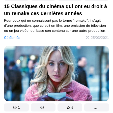
15 Classiques du cinéma qui ont eu droit à
un remake ces dernières années
Pour ceux qui ne connaissent pas le terme “remake”, il s’agit
d’une production, que ce soit un film, une émission de télévision
ou un jeu vidéo, qui base son contenu sur une autre production
créée précédemment. Il raconte la même histoire, souvent mot
Célébrités
25/03/2021
pour mot, et parfois d’un autre point de vue, en incluant
cependant quelques éléments différents pour offrir une approche
distincte du résultat final.
1
-
5
-