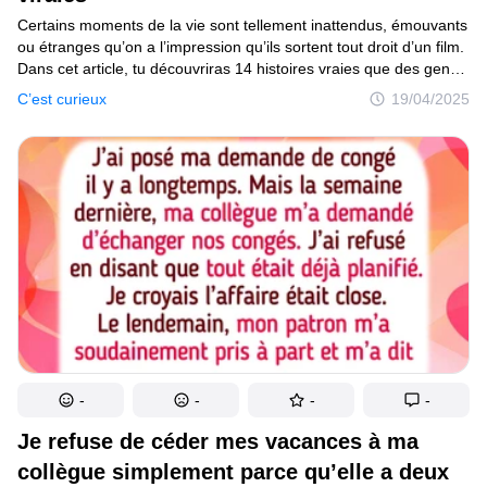
Certains moments de la vie sont tellement inattendus, émouvants
ou étranges qu’on a l’impression qu’ils sortent tout droit d’un film.
Dans cet article, tu découvriras 14 histoires vraies que des gens
ont partagées — des histoires courtes, percutantes
C’est curieux
19/04/2025
et inoubliables. Entre rebondissements surprenants et instants
qui te font réfléchir, chacune d’elles pourrait bien te donner envie
d’en lire encore plus.
-
-
-
-
Je refuse de céder mes vacances à ma
collègue simplement parce qu’elle a deux