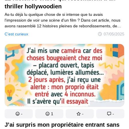
Tests
thriller hollywoodien
As-tu déjà lu quelque chose de si intense que tu avais
Création
l'impression de voir une scène d'un film ? Dans cet article, nous
avons rassemblé 12 histoires pleines de rebondissements, de
Maison
suspense et de drame, comme dans un thriller hollywoodien. Des
C’est curieux
07/05/2025
évasions audacieuses aux secrets choquants, chaque histoire te
Inventions
tiendra en haleine. Il ne s'agit pas de scénarios ou de fictions,
mais de faits réels qui prouvent que la vie réelle peut parfois être
Développements
plus étrange (et plus excitante) que tout ce que l'on voit à l'écran.
Cuisine
Arts
Bien-être
Admiration
Animaux
-
1
-
-
Photographie
J’ai surpris mon propriétaire entrant sans
Célébrités