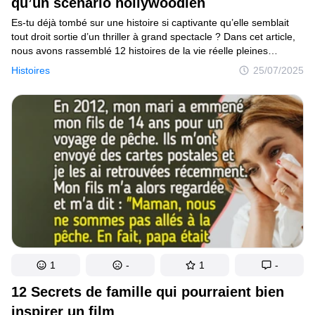
qu’un scénario hollywoodien
Es-tu déjà tombé sur une histoire si captivante qu’elle semblait
tout droit sortie d’un thriller à grand spectacle ? Dans cet article,
nous avons rassemblé 12 histoires de la vie réelle pleines
de suspense, de mystère et de rebondissements à couper
Histoires
25/07/2025
le souffle. Qu’il s’agisse de disparitions effrayantes,
de retrouvailles incroyables ou d’incidents évités de justesse, ces
histoires sont tout sauf ordinaires. Il ne s’agit ni de fiction,
ni de scénarios, mais de personnes réelles, de moments
authentiques et de drames qui rivalisent avec les plus grandes
intrigues hollywoodiennes.
1
-
1
-
12 Secrets de famille qui pourraient bien
inspirer un film