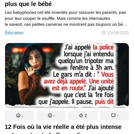
plus que le bébé
Les babyphones ont été inventés pour rassurer les parents, pas
pour leur couper le souffle. Mais comme les internautes
le savent, ces petites caméras ne montrent pas toujours un bébé
dormant paisiblement. Parfois, elles captent des scènes tellement
Éducation
23/09/2025
drôles, étranges ou carrément effrayantes qu’on finit plus tendu
que rassuré. Ces histoires vraies prouvent que surveiller
le moniteur de son enfant peut ressembler à regarder un thriller...
ou une comédie absurde.
-
-
2
-
12 Fois où la vie réelle a été plus intense