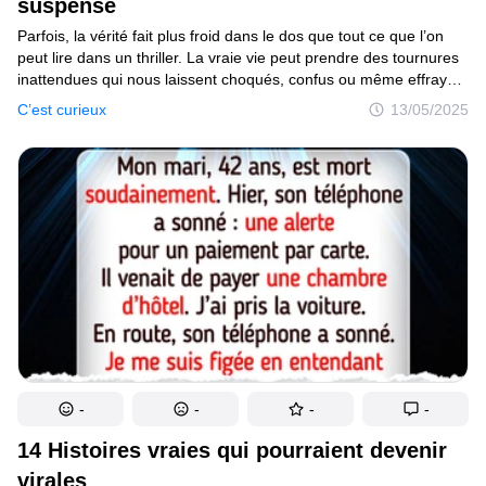
suspense
Parfois, la vérité fait plus froid dans le dos que tout ce que l’on
peut lire dans un thriller. La vraie vie peut prendre des tournures
inattendues qui nous laissent choqués, confus ou même effrayés.
Dans ce recueil, tu trouveras des récits courts mais puissants
C’est curieux
13/05/2025
de personnes ordinaires qui ont vécu des moments qui
ressemblaient à des scènes d’un drame tendu. Ces histoires
ne parlent pas de fantômes ou de fantasmes, mais d’événements
étranges et troublants qui peuvent arriver à n’importe qui.
-
-
-
-
14 Histoires vraies qui pourraient devenir
virales