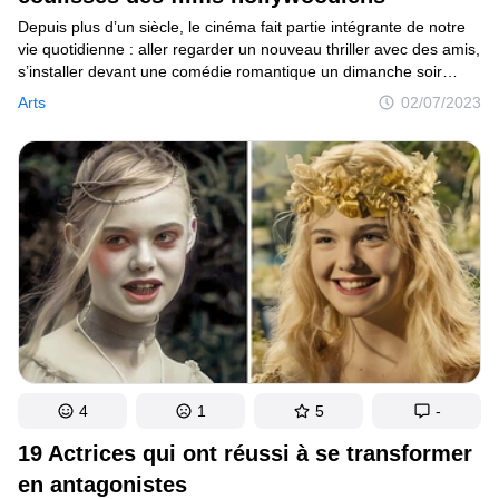
Depuis plus d’un siècle, le cinéma fait partie intégrante de notre
vie quotidienne : aller regarder un nouveau thriller avec des amis,
s’installer devant une comédie romantique un dimanche soir
ou encore se reposer après une dure journée de travail devant
Arts
02/07/2023
sa série préférée... Nous prenons du plaisir à regarder ces
histoires plus vraies que nature sans vraiment se demander
ce qui se cache derrière la création de ces projets.
4
1
5
-
19 Actrices qui ont réussi à se transformer
en antagonistes