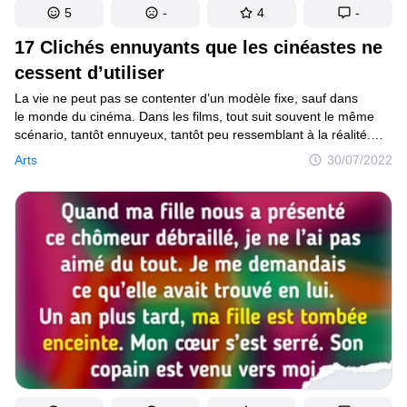
5
-
4
-
17 Clichés ennuyants que les cinéastes ne
cessent d’utiliser
La vie ne peut pas se contenter d’un modèle fixe, sauf dans
le monde du cinéma. Dans les films, tout suit souvent le même
scénario, tantôt ennuyeux, tantôt peu ressemblant à la réalité.
Dans la fiction, le matin, tout le monde est en alerte, les écoliers
Arts
30/07/2022
ont l’air heureux tout le temps, et les jeunes hommes ordinaires
se trouvent de belles copines.