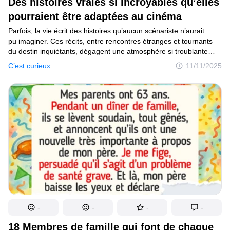
Des histoires vraies si incroyables qu’elles
pourraient être adaptées au cinéma
Mise à jour du consentement
Parfois, la vie écrit des histoires qu’aucun scénariste n’aurait
© 2014–2026
TheSoul Publishing
.
pu imaginer. Ces récits, entre rencontres étranges et tournants
Tous droits réservés.
du destin inquiétants, dégagent une atmosphère si troublante
qu’ils pourraient servir de prologue à un thriller.
C’est curieux
11/11/2025
-
-
-
-
18 Membres de famille qui font de chaque