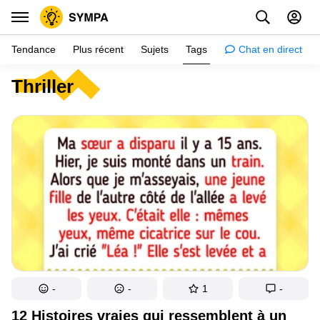
Tendance
Plus récent
Sujets
Tags
Chat en direct
Thriller
Inspiration
Psychologie
Conseils
Filles
Couple
Histoires
Éducation
Gens
-
-
1
-
Amazon
12 Histoires vraies qui ressemblent à un