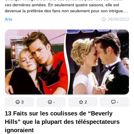
ces dernières années. En seulement quatre saisons, elle est
devenue la préférée des fans non seulement pour son intrigue,
qui jongle entre plusieurs dimensions, mais aussi pour son
Arts
26/06/2022
casting composé de jeunes adolescents charismatiques. Mais
bien qu’il s’agisse d’une production de plusieurs millions
de dollars, elle n’est pas exempte de quelques failles qui n’ont
pas échappé aux plus fins observateurs.
3
-
2
-
13 Faits sur les coulisses de “Beverly
Hills” que la plupart des téléspectateurs
ignoraient