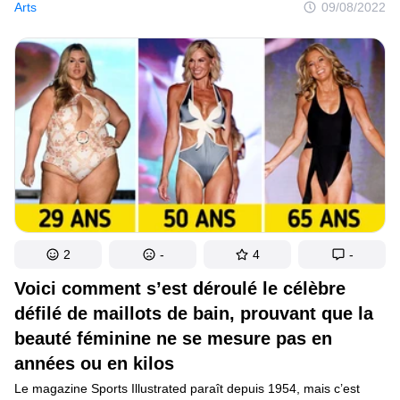
Arts
09/08/2022
mémorables et les plus emblématiques du monde magique.
De cette façon, nous avons réalisé les différences et, aussi, les
similitudes entre les descriptions dans les pages des livres
et ce que nous avons vu à l’écran.
2
-
4
-
Voici comment s’est déroulé le célèbre
défilé de maillots de bain, prouvant que la
beauté féminine ne se mesure pas en
années ou en kilos
Le magazine Sports Illustrated paraît depuis 1954, mais c’est