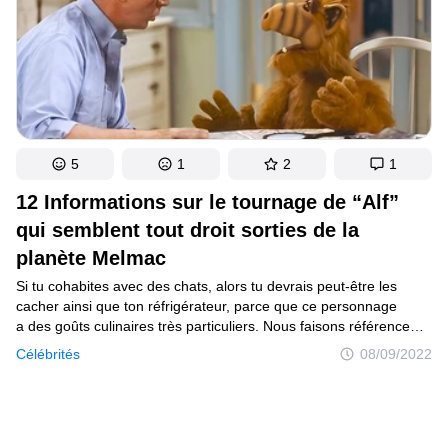
5
1
2
1
12 Informations sur le tournage de “Alf”
qui semblent tout droit sorties de la
planète Melmac
Si tu cohabites avec des chats, alors tu devrais peut-être les
cacher ainsi que ton réfrigérateur, parce que ce personnage
a des goûts culinaires très particuliers. Nous faisons référence
à l’extraterrestre des années 80, Alf, qui a atterri avec sa navette
Célébrités
08/09/2022
spatiale chez les Tanner, une famille classique, et qui a décidé
de rester pour partager son humour avec eux. Aussi étrange que
cela puisse paraître, pendant les quatre saisons du programme,
le personnage a su conquérir le cœur des téléspectateurs.