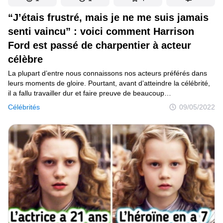
“J’étais frustré, mais je ne me suis jamais
senti vaincu” : voici comment Harrison
Ford est passé de charpentier à acteur
célèbre
La plupart d’entre nous connaissons nos acteurs préférés dans
leurs moments de gloire. Pourtant, avant d’atteindre la célébrité,
il a fallu travailler dur et faire preuve de beaucoup
de persévérance. Harrison Ford en est l’exemple parfait : tout
Célébrités
09/05/2022
en cherchant à devenir un acteur reconnu, il s’est mis à travailler
le bois, ce qui a finalement servi son objectif.