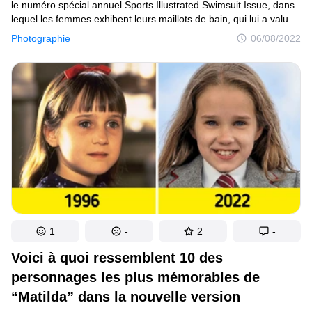
le numéro spécial annuel Sports Illustrated Swimsuit Issue, dans
lequel les femmes exhibent leurs maillots de bain, qui lui a valu
sa véritable renommée. Par le passé, le spectacle ressemblait
Photographie
06/08/2022
au défilé de lingerie Victoria’s Secret avec ses anges, mais cette
année, il a changé de format : celles qui défilent sont désormais
des femmes dont la silhouette ne correspond pas aux standards
de beauté féminine.
1
-
2
-
Voici à quoi ressemblent 10 des
personnages les plus mémorables de
“Matilda” dans la nouvelle version