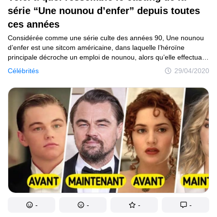
Tests
série “Une nounou d’enfer” depuis toutes
ces années
Création
Considérée comme une série culte des années 90, Une nounou
Maison
d’enfer est une sitcom américaine, dans laquelle l’héroïne
principale décroche un emploi de nounou, alors qu’elle effectuait
Inventions
du porte-à-porte pour vendre des cosmétiques. Elle est devenue
Célébrités
29/04/2020
très populaire, au point d’être diffusée dans de nombreux pays.
Développements
Cuisine
Arts
Bien-être
Admiration
Animaux
Photographie
-
-
-
-
Célébrités