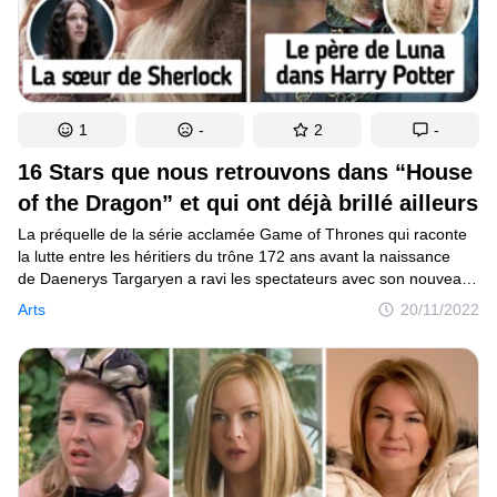
1
-
2
-
16 Stars que nous retrouvons dans “House
of the Dragon” et qui ont déjà brillé ailleurs
La préquelle de la série acclamée Game of Thrones qui raconte
la lutte entre les héritiers du trône 172 ans avant la naissance
de Daenerys Targaryen a ravi les spectateurs avec son nouveau
casting. De plus, certains acteurs et actrices qui ont incarné les
Arts
20/11/2022
personnages de House of the Dragon nous sont connus de par
leurs autres rôles qu’ils ont joués ailleurs auparavant.