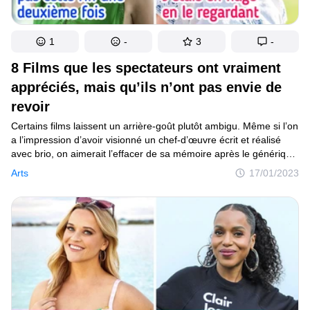
1
-
3
-
8 Films que les spectateurs ont vraiment
appréciés, mais qu’ils n’ont pas envie de
revoir
Certains films laissent un arrière-goût plutôt ambigu. Même si l’on
a l’impression d’avoir visionné un chef-d’œuvre écrit et réalisé
avec brio, on aimerait l’effacer de sa mémoire après le générique
de la fin. Les émotions suscitées par les films persistent
Arts
17/01/2023
longtemps, et parfois elles sont si fortes et contradictoires que
nous ne souhaitons pas les revivre. Voici une nouvelle sélection
de films impressionnants que les spectateurs ont hâte de zapper
s’ils tombent dessus par hasard.