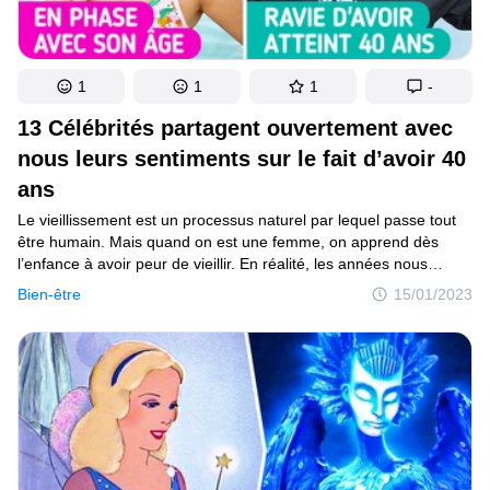
1
1
1
-
13 Célébrités partagent ouvertement avec
nous leurs sentiments sur le fait d’avoir 40
ans
Le vieillissement est un processus naturel par lequel passe tout
être humain. Mais quand on est une femme, on apprend dès
l’enfance à avoir peur de vieillir. En réalité, les années nous
rendent plus expérimentés et la quarantaine est le moment idéal
Bien-être
15/01/2023
pour prendre enfin le temps de nous amuser.De nombreuses
femmes ont changé leur vision de la quarantaine en montrant
qu’à 40 ans, on peut avoir une vie formidable et épanouie !