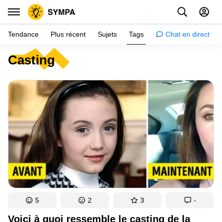
Tendance
Plus récent
Sujets
Tags
Chat en direct
Casting
Inspiration
Psychologie
Conseils
Filles
Couple
Histoires
Éducation
Gens
5
2
3
-
Amazon
Voici à quoi ressemble le casting de la