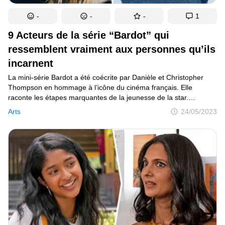
-
-
-
1
9 Acteurs de la série “Bardot” qui
ressemblent vraiment aux personnes qu’ils
incarnent
La mini-série Bardot a été coécrite par Danièle et Christopher
Thompson en hommage à l’icône du cinéma français. Elle
raconte les étapes marquantes de la jeunesse de la star.
Le casting regroupe des acteurs bien connus ainsi que des
Arts
24/05/2023
nouveaux talents. Cependant, même si la majorité du public
souhaitait voir Brigitte Bardot dans la série, cela ne s’est pas
produit. “Ma vie, je la connais par cœur, je l’ai vécue et écrite,
et je n’ai pas besoin de la revivre”, raconte la célébrité.