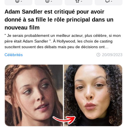
-
-
-
-
Adam Sandler est critiqué pour avoir
donné à sa fille le rôle principal dans un
nouveau film
" Je serais probablement un meilleur acteur, plus célèbre, si mon
père était Adam Sandler ". À Hollywood, les choix de casting
suscitent souvent des débats mais peu de décisions ont
déclenché autant de discussions que le choix d’Adam Sandler
Célébrités
20/09/2023
de faire jouer toute sa famille dans son dernier film. De sa femme
à ses enfants, la décision d’Adam a fait froncer les sourcils
et suscité des questions sur le népotisme dans l’industrie
cinématographique.