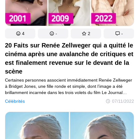
4
-
2
-
20 Faits sur Renée Zellweger qui a quitté le
cinéma après une avalanche de critiques et
est finalement revenue sur le devant de la
scène
Certaines personnes associent immédiatement Renée Zellweger
à Bridget Jones, une fille ronde et simple, dont l’image a été
brillamment incarnée dans les trois volets du film Le Journal
de Bridget Jones ; certains voient l’actrice comme la brillante
Célébrités
07/11/2022
Roxie Hart de Chicago, tandis que d’autres la perçoivent comme
une fameuse Judy Garland du récent film Judy. Une chose est
claire : Renée Zellweger a un talent considérable, et au cours
de sa carrière, elle a réussi à jouer dans des dizaines de longs-
métrages, aussi bien dans des films de qualité médiocre que
dans des œuvres dignes d’intérêt.