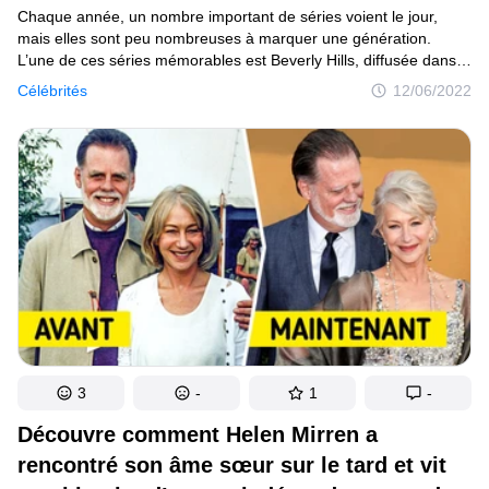
Chaque année, un nombre important de séries voient le jour,
mais elles sont peu nombreuses à marquer une génération.
L’une de ces séries mémorables est Beverly Hills, diffusée dans
les années 90, et qui perdure dans le cœur des fans
Célébrités
12/06/2022
de la première heure. Grâce à un tel succès, la jeune génération
a pu découvrir ce qu’il se passait au code postal 90210,
puisqu’en 2008, un spin-off a été lancé à la télévision.
3
-
1
-
Découvre comment Helen Mirren a
rencontré son âme sœur sur le tard et vit