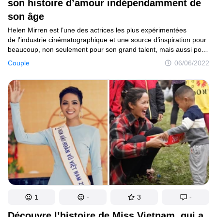
son histoire d’amour indépendamment de
son âge
Helen Mirren est l’une des actrices les plus expérimentées
de l’industrie cinématographique et une source d’inspiration pour
beaucoup, non seulement pour son grand talent, mais aussi pour
sa vision de la vie. Elle a exprimé à plusieurs reprises
Couple
06/06/2022
sa confiance en elle et en son âge, car loin d’être un obstacle,
pour elle, l’âge mûr peut être la meilleure étape de la vie, tant sur
le plan personnel que professionnel. Et c’est exactement son âge
qu’elle a ignoré lorsqu’elle a rencontré l’amour de sa vie.
1
-
3
-
Découvre l’histoire de Miss Vietnam, qui a