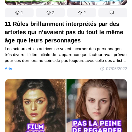
1
2
2
-
11 Rôles brillamment interprétés par des
artistes qui n’avaient pas du tout le même
âge que leurs personnages
Les acteurs et les actrices se voient incarner des personnages
très divers. L’idée initiale de l’apparence que l’auteur avait prévue
pour ces derniers ne coïncide pas toujours avec celle des artistes
retenus lors du casting pour tel ou tel rôle. Parfois, cette
Arts
07/05/2022
différence est à peine visible ; mais quelquefois, elle se remarque
à l’œil nu, surtout lorsqu’il s’agit de l’âge des héros en question.