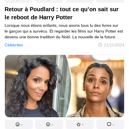
Retour à Poudlard : tout ce qu’on sait sur
Mise à jour du consentement
le reboot de Harry Potter
© 2014–2026
TheSoul Publishing
.
Lorsque nous étions enfants, nous avons tous lu des livres sur
Tous droits réservés.
le garçon qui a survécu. Et regarder les films sur Harry Potter est
devenu une bonne tradition du Noël. La nouvelle de la future
série est apparue au printemps de l’année dernière. Nous avons
Célébrités
21/11/2024
décidé de nous renseigner sur l’état d’avancement du projet,
de savoir qui occupera le fauteuil du réalisateur et, bien sûr, qui
jouera nos personnages préférés.
-
-
-
-