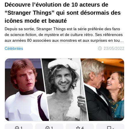
Découvre l’évolution de 10 acteurs de
“Stranger Things” qui sont désormais des
icônes mode et beauté
Depuis sa sortie, Stranger Things est la série préférée des fans
de science-fiction, de mystère et de culture rétro. Ses références
aux années 80 associées aux monstres et aux surprises en tous
genres nous tiennent en haleine à chaque épisode. Un autre des
Célébrités
23/05/2022
éléments principaux est le jeune casting qui débutait dans la série
et que nous avons vu grandir sur nos écrans.
1
1
4
-