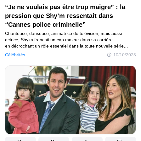
“Je ne voulais pas être trop maigre” : la
pression que Shy’m ressentait dans
“Cannes police criminelle”
Chanteuse, danseuse, animatrice de télévision, mais aussi
actrice, Shy’m franchit un cap majeur dans sa carrière
en décrochant un rôle essentiel dans la toute nouvelle série
policière Cannes police criminelle. Lors de la diffusion du premier
Célébrités
10/10/2023
épisode de la série le lundi 9 octobre, la star a évoqué pour
la première fois les défis liés à son poids qu’elle a dû affronter
en plein post-partum. Découvrons ensemble tous les détails dans
cet article.