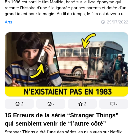
En 1996 est sorti le film Matilda, basé sur le livre éponyme qui
raconte l’histoire d’une fille ignorée par ses parents et dotée d’un
grand talent pour la magie. Au fil du temps, le film est devenu une
histoire mémorable pour les spectateurs, si bien que, quand
Arts
29/07/2022
la bande-annonce de la nouvelle version a été diffusée cette
année, le moins qu’on puisse dire c’est qu’elle a suscité les
attentes des fans. Elle regroupe un nouveau casting ainsi que
des moments forts du film précédent, comme la scène du gâteau
au chocolat.
2
-
2
-
15 Erreurs de la série “Stranger Things”
qui semblent venir de “l’autre côté”
Stranger Things a été l’une des séries les plus vues sur Netflix