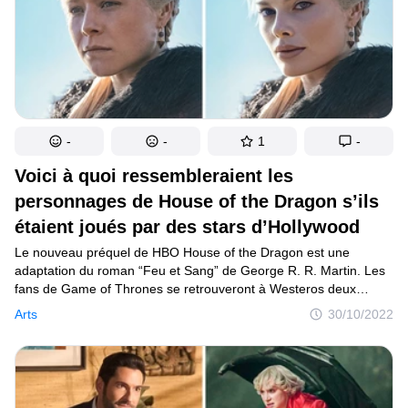
-
-
1
-
Voici à quoi ressembleraient les
personnages de House of the Dragon s’ils
étaient joués par des stars d’Hollywood
Le nouveau préquel de HBO House of the Dragon est une
adaptation du roman “Feu et Sang” de George R. R. Martin. Les
fans de Game of Thrones se retrouveront à Westeros deux
siècles avant la naissance de Daenerys Targaryen pour voir ses
Arts
30/10/2022
ancêtres au sommet de leur puissance avant leur chute
tragique.Avant la sortie de la série, plusieurs internautes ont parlé
avec un vif intérêt de son casting. Ils n’étaient pas tous contents
du choix des acteurs : certains avaient une autre vision des
personnages, d’autres n’ont pas manqué de noter des