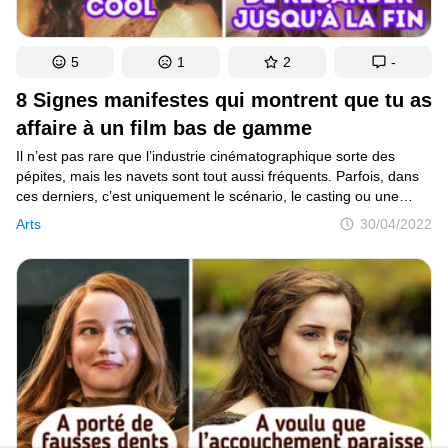
5
1
2
-
8 Signes manifestes qui montrent que tu as
affaire à un film bas de gamme
Il n’est pas rare que l’industrie cinématographique sorte des
pépites, mais les navets sont tout aussi fréquents. Parfois, dans
ces derniers, c’est uniquement le scénario, le casting ou une
autre composante qui laisse à désirer. Il arrive aussi que
Arts
30/04/2022
la production soit mauvaise à tous égards, et même une
puissante campagne de promotion ne la sauverait pas.