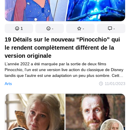
1
-
-
-
19 Détails sur le nouveau “Pinocchio” qui
le rendent complètement différent de la
version originale
L’année 2022 a été marquée par la sortie de deux films
Pinocchio, l’un est une version live action du classique de Disney
tandis que l’autre est une adaptation un peu plus sombre. Cette
dernière, signée Guillermo del Toro, reste malgré tout
Arts
11/01/2023
attendrissante et aborde des points importants de notre
existence, dont notre finitude. Elle vaut vraiment le coup d’être
regardée.