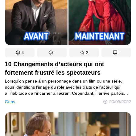
différences par rapport au texte original. On a donc décidé
d’utiliser un logiciel spécial pour imaginer les grandes stars
d’Hollywood dans certains des rôles. On a aussi découvert quels
rôles des acteurs choisis nous avaient le plus marqués
et comment ces comédiens étaient dépeints par l’écrivain.
4
-
2
-
10 Changements d’acteurs qui ont
fortement frustré les spectateurs
Lorsqu’on pense à un personnage dans un film ou une série,
nous identifions l’image du rôle avec les traits de l’acteur qui
a l’habitude de l’incarner à l’écran. Cependant, il arrive parfois
que les réalisateurs fassent un recast — changement
Gens
20/09/2022
de casting — pour une raison ou une autre, sans que cela
perturbe les spectateurs. Mais certains changements
de comédiens ont pourtant créé des chamboulements dans
l’esprit du public et les ont déstabilisés.