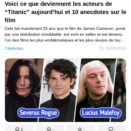
Voici ce que deviennent les acteurs de
C’est curieux
“Titanic” aujourd’hui et 10 anecdotes sur le
film
Endroits
Cela fait maintenant 25 ans que le film de James Cameron, porté
Humour
par une distribution inoubliable, est sorti en salles et est devenu
l’un des films les plus emblématiques et les plus réussis de tous
les temps. Ce long-métrage, qui raconte la tragique histoire
Célébrités
26/06/2025
d’amour entre Jack et Rose à bord du célèbre paquebot,
Auteurs
a remporté 11 Oscars et engrangé plus de 2 milliards de dollars
dans le monde. Voici un aperçu de ce que sont devenus certains
Règles éditoriales
membres du casting, ainsi que 10 faits fascinants sur le film.
Contacte la rédaction
Politique de confidentialité
Politique de droit d'auteur
Politique relative aux cookies
Modalités de service
Plan de site
1
-
-
-