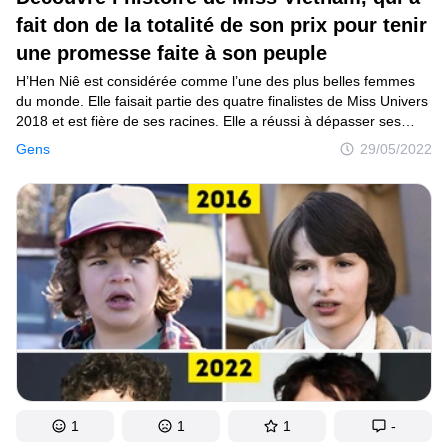
fait don de la totalité de son prix pour tenir
une promesse faite à son peuple
H’Hen Niê est considérée comme l’une des plus belles femmes
du monde. Elle faisait partie des quatre finalistes de Miss Univers
2018 et est fière de ses racines. Elle a réussi à dépasser ses
limites, car elle est issue d’une minorité ethnique de son pays
Gens
29/05/2022
natal, le Vietnam. Sa réussite ne lui a pas seulement donné
un grand coup de pouce à elle, mais elle l’a partagée avec son
peuple.
1
1
1
-