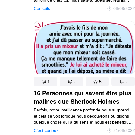
recèlent ? Voici ce qu’aucun membre du personnel
Conseils
08/09/2022
ou responsable ne te dira jamais... Certains
propriétaires d’hôtel sont très superstitieux à l’égard
du chiffre 13, ou bien ils estiment que les clients
pourraient l’être. Quoi qu’il en soit, il se peut que
la chambre 13 ou que le 13e étage tout entier ait
complètement disparu ! En Extrême-Orient,
il en va de même pour le chiffre 4.
1
-
5
-
16 Personnes qui savent être plus
malines que Sherlock Holmes
Parfois, notre intelligence profonde nous surprend,
et cela se voit lorsque nous découvrons ou disons
quelque chose qui a du sens et nous est bénéfique,
ce qui revient à faire d’une pierre deux coups. Cela
C’est curieux
21/08/2022
prouve que nous sommes nos propres versions