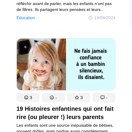
réfléchir avant de parler, mais les enfants n’ont pas
de filtres. Ils partagent leurs pensées et leurs
sentiments ouvertement, sans crainte. Cela peut
Éducation
19/08/2024
conduire à des révélations embarrassantes qui font
rougir les parents, ou même à des aveux troublants
qui nous amènent à nous demander s’ils sont réels
ou s’ils sont simplement le fruit de l’imagination d’un
enfant. Les histoires présentées dans cet article
illustrent une série d’aveux surprenants faits par des
enfants, qui ont tous laissé leurs parents
profondément déstabilisés.
3
-
3
-
19 Histoires enfantines qui ont fait
rire (ou pleurer !) leurs parents
Les enfants sont une source inépuisable de bêtises,
souvent drôles, mais parfois aussi complètement