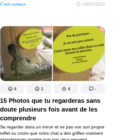
besoin que de 5 secondes pour résoudre
C’est curieux
24/07/2022
le problème, tandis que d’autres passent des années
à essayer d’y parvenir, et finissent par abandonner.
Mais si je te disais que n’importe qui peut trouver
la solution avec un simple algorithme ? Je l’ai testé
moi-même, et c’est très vraiment facile ! Jette
un coup d’œil...
4
1
4
-
15 Photos que tu regarderas sans
doute plusieurs fois avant de les
comprendre
Se regarder dans un miroir et ne pas voir son propre
reflet ou croire que notre chat a des griffes vraiment
gigantesques montre que nos yeux peuvent