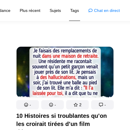
dance
Plus récent
Sujets
Tags
Chat en direct
Admiration
Animaux
spiration pour votre maison
Vie animale
ons
Photographie
 inventions fascinantes
Magie en images
ppements
Célébrités
ns des développements
Stars et actualités !
C’est curieux
Mystères révélés !
t de la cuisine créative
-
-
2
-
Endroits
Exploration de lieux
10 Histoires si troublantes qu’on
t visuel !
les croirait tirées d’un film
Humour
re