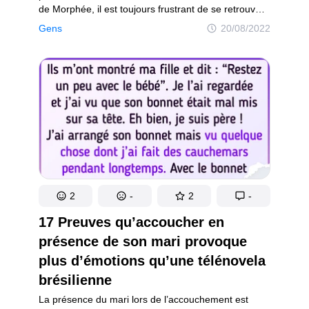
de Morphée, il est toujours frustrant de se retrouver
soudainement réveillé, les yeux grands ouverts. Les
Gens
20/08/2022
internautes ont partagé les histoires les plus
étranges et effrayantes qui ont fait qu’ils se sont
brusquement levés au milieu de la nuit.
2
-
2
-
17 Preuves qu’accoucher en
présence de son mari provoque
plus d’émotions qu’une télénovela
brésilienne
La présence du mari lors de l’accouchement est