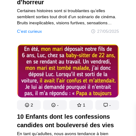
Rires et sourires !
d’horreur
 joyeuse !
Certaines histoires sont si troublantes qu’elles
semblent sorties tout droit d’un scénario de cinéma.
Bruits inexplicables, visions furtives, sensations
glaçantes... ces récits vécus laissent un étrange
C’est curieux
27/05/2025
arrière-goût de fiction.
on
Politique de confidentialité
Politique de droit d'auteur
Politi
2
-
1
-
10 Enfants dont les confessions
candides ont bouleversé des vies
En tant qu’adultes, nous avons tendance à bien