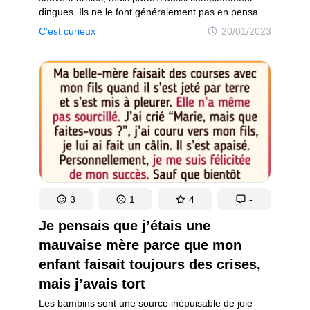
dingues. Ils ne le font généralement pas en pensant
à mal : c’est leur façon de découvrir le monde. Quoi
C’est curieux
20/01/2023
qu’il en soit, la meilleure des choses qu’il reste
à faire aux parents est de rester zen face à ces
situations et d’apprendre à en rire.
3
1
4
-
Je pensais que j’étais une
mauvaise mère parce que mon
enfant faisait toujours des crises,
mais j’avais tort
Les bambins sont une source inépuisable de joie