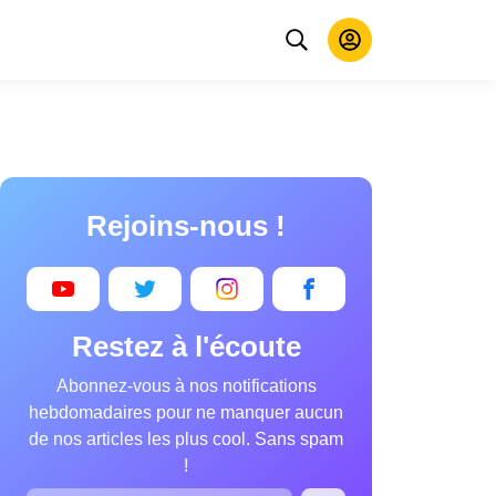
Rejoins-nous !
Restez à l'écoute
Abonnez-vous à nos notifications
hebdomadaires pour ne manquer aucun
de nos articles les plus cool. Sans spam
!