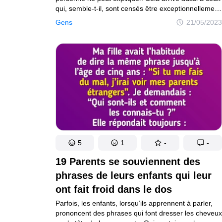
qui, semble-t-il, sont censés être exceptionnellement
rationnels : les médecins. Il s’avère qu’un bébé qui
Gens
21/05/2023
pleure ou un courant d’air qui souffle dans le dos
sont parfois capables d’effrayer autant que les films
d’horreur. C’est le personnel hospitalier lui-même qui
l’a révélé sur Reddit.
5
1
-
-
19 Parents se souviennent des
phrases de leurs enfants qui leur
ont fait froid dans le dos
Parfois, les enfants, lorsqu’ils apprennent à parler,
prononcent des phrases qui font dresser les cheveux