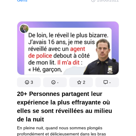
de quelqu’un dans une salle de théâtre
ou te retrouver debout dans un bus bondé pendant
qu’une femme est allongée sur plusieurs sièges.
Et on ne peut s’empêcher de se demander : “Mais
qui fait des choses pareilles ?”.
3
-
2
-
20+ Personnes partagent leur
expérience la plus effrayante où
elles se sont réveillées au milieu
de la nuit
En pleine nuit, quand nous sommes plongés
profondément et délicieusement dans les bras