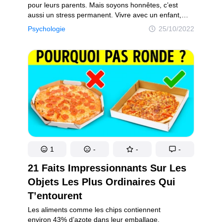
pour leurs parents. Mais soyons honnêtes, c’est
aussi un stress permanent. Vivre avec un enfant,
c’est comme vivre près d’un volcan : il y a un instant
Psychologie
25/10/2022
à peine, il riait aux éclats, mais le voilà qui se met
tout à coup à sangloter. Beaucoup de parents
se sentent déroutés et ne comprennent pas
pourquoi, alors que tout allait bien, leur ange hurle
à pleins poumons et n’a manifestement pas
l’intention d’arrêter, malgré les demandes, les
interdictions et les supplications. Aujourd’hui, l’une
de nos auteures souhaite partager avec toi l’histoire
des crises de colère de son enfant.
1
-
-
-
21 Faits Impressionnants Sur Les
Objets Les Plus Ordinaires Qui
T’entourent
Les aliments comme les chips contiennent
environ 43% d’azote dans leur emballage.