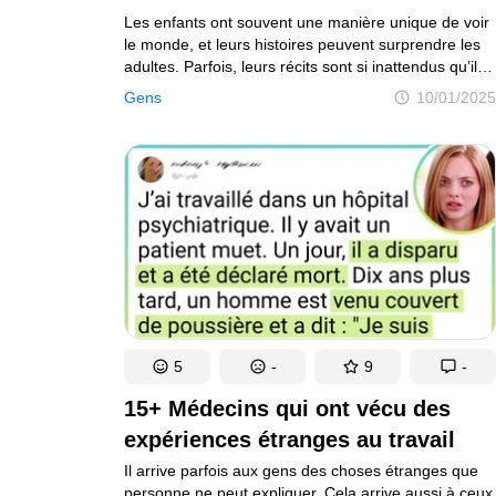
Les enfants ont souvent une manière unique de voir
le monde, et leurs histoires peuvent surprendre les
adultes. Parfois, leurs récits sont si inattendus qu’ils
laissent les grands sans voix. Ces moments
Gens
10/01/2025
où l’innocence et la créativité se rencontrent
montrent à quel point les enfants peuvent étonner
ceux qui les entourent.
5
-
9
-
15+ Médecins qui ont vécu des
expériences étranges au travail
Il arrive parfois aux gens des choses étranges que
personne ne peut expliquer. Cela arrive aussi à ceux