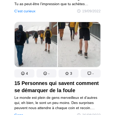
Tu as peut-être l’impression que tu achètes
un sachet à moitié rempli d’air, mais c’est
C’est curieux
19/09/2022
exactement le contraire : l’oxygène, le gaz que nous
respirons, aurait un effet sur les chips à l’intérieur
de ton sachet — il les ferait rancir rapidement.
Ce n’est pas pour rien que l’on parle d’"oxydation".
4
-
3
-
15 Personnes qui savent comment
se démarquer de la foule
Le monde est plein de gens merveilleux et d’autres
qui, eh bien, le sont un peu moins. Des surprises
peuvent nous attendre à chaque coin et recoin.
Tu peux partager ton siège avec les pieds
Gens
26/08/2022