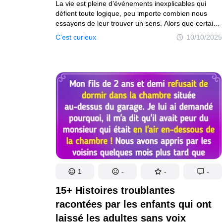
La vie est pleine d’événements inexplicables qui
Exploration du monde de l'éducation
Vie saine et
défient toute logique, peu importe combien nous
essayons de leur trouver un sens. Alors que certains
Gens
mystères demeurent non résolus, laissant derrière
C’est curieux
10/10/2025
Plongée dans le monde des gens
eux des souvenirs obsédants, d’autres finissent par
révéler leurs secrets, souvent des années plus tard.
Amazon
Dans cet article, nous te présentons une collection
Découvrez l'univers Amazon
d’événements réels étonnants qui rivalisent avec les
Tests
meilleurs thrillers à mystère.
Explorez des tests captivants et divertissants
Auteurs
Règles éditoriales
Contacte la rédacti
Plan de site
Mise à jour du consentement
© 2014–2026
TheSoul Publishing
.
1
-
-
-
Tous droits réservés.
15+ Histoires troublantes
racontées par les enfants qui ont
laissé les adultes sans voix