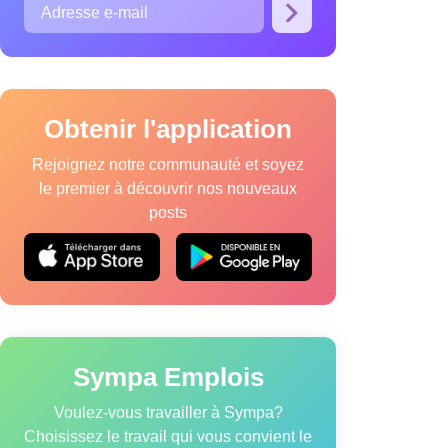
Obtenir l'application
Rejoignez notre communauté et soyez
le premier à découvrir nos nouveaux
posts
que relative aux cookies
Modalités de service
Sympa Emplois
Voulez-vous travailler à Sympa?
Choisissez le travail qui vous convient le