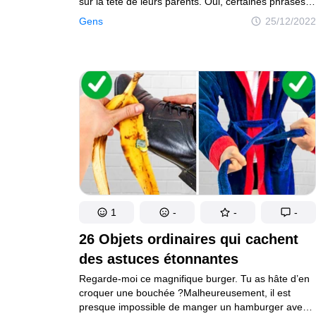
sur la tête de leurs parents. Oui, certaines phrases
peuvent être mises sur le compte de l’imagination
Gens
25/12/2022
des enfants, d’autres peuvent avoir été entendues
quelque part (dans un dessin animé ou dans une
conversation entre adultes). Mais lorsqu’ils
nomment, par exemple, des parents qu’ils n’ont non
seulement jamais vus, mais dont ils n’ont même pas
entendu parler, on commence à croire au surnaturel
malgré nous. C’est exactement le genre de phrases
partagées par nos lecteurs.
1
-
-
-
26 Objets ordinaires qui cachent
des astuces étonnantes
Regarde-moi ce magnifique burger. Tu as hâte d’en
croquer une bouchée ?Malheureusement, il est
presque impossible de manger un hamburger avec