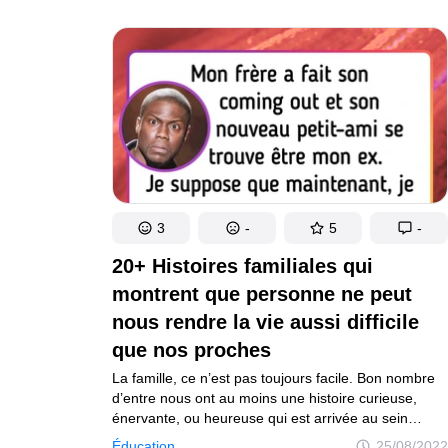
interpréter, peuvent grandement contribuer à notre
qualité de vie. À ce propos, nous oublions souvent
les matières fécales. Normalement, c’est un sujet
que personne ne souhaite aborder, mais aujourd’hui,
nous allons partager avec toi quelques raisons pour
lesquelles tu devrais y prêter plus d’attention.
3
-
5
-
20+ Histoires familiales qui
montrent que personne ne peut
nous rendre la vie aussi difficile
que nos proches
La famille, ce n’est pas toujours facile. Bon nombre
d’entre nous ont au moins une histoire curieuse,
énervante, ou heureuse qui est arrivée au sein
de notre famille. Mais quels que soient les
Éducation
25/08/2022