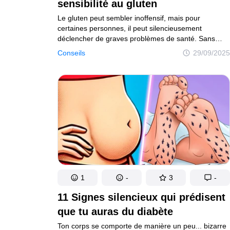
sensibilité au gluten
Exploration du monde de l'éducation
Vie saine et
Le gluten peut sembler inoffensif, mais pour
Gens
certaines personnes, il peut silencieusement
déclencher de graves problèmes de santé. Sans
Plongée dans le monde des gens
signes avant-coureurs évidents, ses effets peuvent
Conseils
29/09/2025
Amazon
passer inaperçus, ce qui peut potentiellement
Découvrez l'univers Amazon
entraîner des dommages à long terme. Comprendre
comment ton corps réagit au gluten est essentiel
Tests
pour protéger ta santé.
Explorez des tests captivants et divertissants
Auteurs
Règles éditoriales
Contacte la rédacti
Plan de site
Mise à jour du consentement
© 2014–2026
TheSoul Publishing
.
1
-
3
-
Tous droits réservés.
11 Signes silencieux qui prédisent
que tu auras du diabète
Ton corps se comporte de manière un peu... bizarre