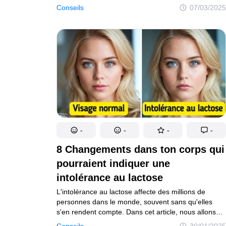
des troubles digestifs. Pour beaucoup, cela change
Conseils
07/03/2025
la donne, mais ce changement n'est pas sans
surprises. Si l'abandon du gluten peut aider à traiter
certaines affections, il s'accompagne également d'un
ensemble unique de défis qui pourraient vous
prendre au dépourvu. Avant de faire le grand saut, il
est bon de savoir à quoi s'attendre afin de pouvoir
affronter les hauts et les bas en toute confiance.
-
-
-
-
8 Changements dans ton corps qui
pourraient indiquer une
intolérance au lactose
L'intolérance au lactose affecte des millions de
personnes dans le monde, souvent sans qu'elles
s'en rendent compte. Dans cet article, nous allons
explorer 8 façons courantes dont ton corps pourrait
Conseils
30/01/2025