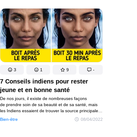
de 7%, selon la recherche. En plus de cela, il y a des
fruits qui peuvent prévenir et réduire les symptômes
de certaines maladies.
3
1
9
-
7 Conseils indiens pour rester
jeune et en bonne santé
De nos jours, il existe de nombreuses façons
de prendre soin de sa beauté et de sa santé, mais
les Indiens essaient de trouver la source principale
de tout cela, notamment les troubles de la digestion.
Bien-être
08/04/2022
En effet, les problèmes d’estomac peuvent entraîner
de nombreuses maladies différentes, y compris des
problèmes de peau et un vieillissement prématuré.