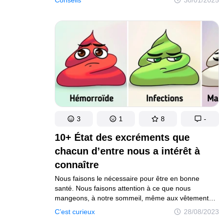
essayer de te dire que l'intolérance au lactose
pourrait être le coupable de ton mal-être.
3
1
8
-
10+ État des excréments que
chacun d’entre nous a intérêt à
connaître
Nous faisons le nécessaire pour être en bonne
santé. Nous faisons attention à ce que nous
mangeons, à notre sommeil, même aux vêtements
que nous portons. Cependant, notre corps a des
C’est curieux
28/08/2023
moyens de communication qui, si nous savons les