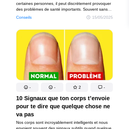
certaines personnes, il peut discrètement provoquer
des problèmes de santé importants. Souvent sans
signes avant-coureurs évidents, ses effets peuvent
Conseils
15/05/2025
passer inaperçus, causant potentiellement des
dommages à long terme. Reconnaître comment ton
corps réagit au gluten est essentiel pour protéger ton
bien-être global.
-
-
2
-
10 Signaux que ton corps t’envoie
pour te dire que quelque chose ne
va pas
Nos corps sont incroyablement intelligents et nous
envoient souvent des signaux subtils quand quelque