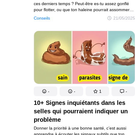
ces derniers temps ? Peut-être es-tu assez gonflé
pour flotter, ou que ton haleine pourrait assommer
un vampire. Ne panique pas, ton corps aime laisser
Conseils
21/05/2025
entendre que quelque chose ne va pas. Et parfois,
ces indices sont aussi subtils qu’une enseigne
au néon. Le prédiabète peut sembler effrayant, mais
le fait de le détecter tôt change la donne. Dans cet
article, nous décrivons 11 façons bizarres dont ton
corps pourrait essayer d’attirer ton attention.
-
-
1
-
10+ Signes inquiétants dans les
selles qui pourraient indiquer un
problème
Donner la priorité à une bonne santé, c’est aussi
apprendre à écouter les signaux subtils que ton