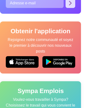
Obtenir l'application
Rejoignez notre communauté et soyez
le premier à découvrir nos nouveaux
posts
que relative aux cookies
Modalités de service
Sympa Emplois
Voulez-vous travailler à Sympa?
Choisissez le travail qui vous convient le