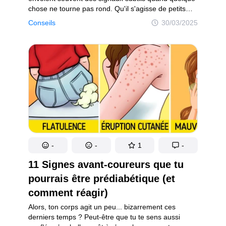
chose ne tourne pas rond. Qu'il s'agisse de petits
inconforts ou de symptômes plus marqués, ces
Conseils
30/03/2025
signes sont de précieux indicateurs de notre état de
santé global. Dans cet article, on va explorer dix
façons dont ton corps peut essayer de te dire qu’il y
a un problème.
-
-
1
-
11 Signes avant-coureurs que tu
pourrais être prédiabétique (et
comment réagir)
Alors, ton corps agit un peu... bizarrement ces
derniers temps ? Peut-être que tu te sens aussi