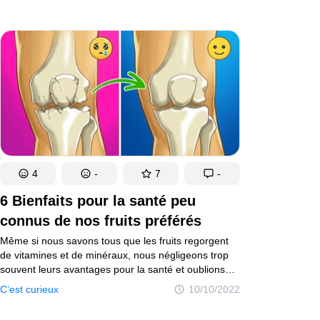
4
-
7
-
6 Bienfaits pour la santé peu
connus de nos fruits préférés
Même si nous savons tous que les fruits regorgent
de vitamines et de minéraux, nous négligeons trop
souvent leurs avantages pour la santé et oublions
de les inclure dans notre alimentation. Chaque
C’est curieux
10/10/2022
portion supplémentaire de fruits consommée par jour
réduit pourtant le risque de maladie cardiaque