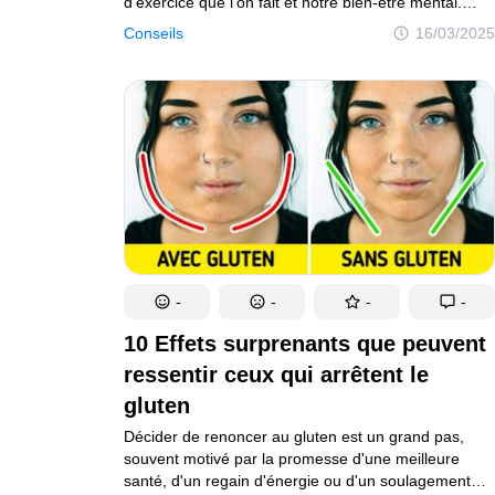
d'exercice que l'on fait et notre bien-être mental.
Mais il y a un aspect souvent négligé qui peut fournir
Conseils
16/03/2025
une mine d'informations sur notre corps : notre caca
! Oui, cela peut sembler un peu tabou, mais prêter
attention à tes selles peut révéler des informations
essentielles sur ta santé. Voici pourquoi tu devrais t'y
intéresser, ce que signifient les différentes
consistances et couleurs, ainsi que quelques faits
amusants !
-
-
-
-
10 Effets surprenants que peuvent
ressentir ceux qui arrêtent le
gluten
Décider de renoncer au gluten est un grand pas,
souvent motivé par la promesse d'une meilleure
santé, d'un regain d'énergie ou d'un soulagement