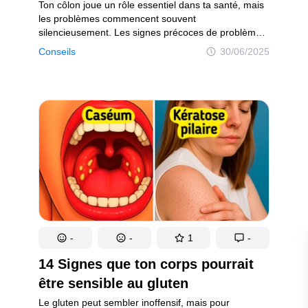
Rires et sourires !
Ton côlon joue un rôle essentiel dans ta santé, mais
 joyeuse !
les problèmes commencent souvent
silencieusement. Les signes précoces de problèmes
graves comme le cancer du côlon peuvent être
Conseils
30/06/2025
faciles à manquer. Surveille ces cinq signaux
d’alarme — tu ne devrais pas les ignorer.
on
Politique de confidentialité
Politique de droit d'auteur
Politi
-
-
1
-
14 Signes que ton corps pourrait
être sensible au gluten
Le gluten peut sembler inoffensif, mais pour