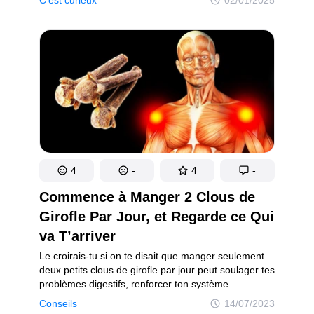
Il suffit d’y prêter attention et de consulter
un médecin.Le contenu est fourni à titre
d’information uniquement et ne doit pas se substituer
à un avis médical. Demandez conseil à votre
médecin au sujet de votre santé.
4
-
4
-
Commence à Manger 2 Clous de
Girofle Par Jour, et Regarde ce Qui
va T’arriver
Le croirais-tu si on te disait que manger seulement
deux petits clous de girofle par jour peut soulager tes
problèmes digestifs, renforcer ton système
immunitaire et même t’aider à combattre le cancer ?
Conseils
14/07/2023
Waouh ! Et on a plein d’autres choses à te montrer,