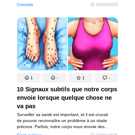
sainement. Mais en matière de glucides, les céréales
Conseils
01/02/2025
sont loin d’être égales. Et si la suppression du pain
blanc peut t’aider à perdre quelques kilos, celle
du pain complet peut en fait priver ton organisme
de nutriments dont il a tant besoin.
1
-
1
-
10 Signaux subtils que notre corps
envoie lorsque quelque chose ne
va pas
Surveiller sa santé est important, et il est crucial
de pouvoir reconnaître un problème à un stade
précoce. Parfois, notre corps nous envoie des
signaux indiquant que quelque chose ne va pas.
C’est curieux
02/01/2025