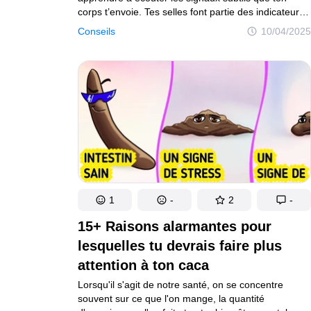
corps t’envoie. Tes selles font partie des indicateurs
les plus négligés de ton bien-être – un sujet que
Conseils
10/04/2025
beaucoup préfèrent éviter. Pourtant, ce que tu peux
apprendre en les observant peut vraiment faire une
grande différence. Alors aujourd’hui, on va creuser
un peu ce sujet souvent ignoré, mais pourtant
essentiel.
1
-
2
-
15+ Raisons alarmantes pour
lesquelles tu devrais faire plus
attention à ton caca
Lorsqu'il s'agit de notre santé, on se concentre
souvent sur ce que l'on mange, la quantité