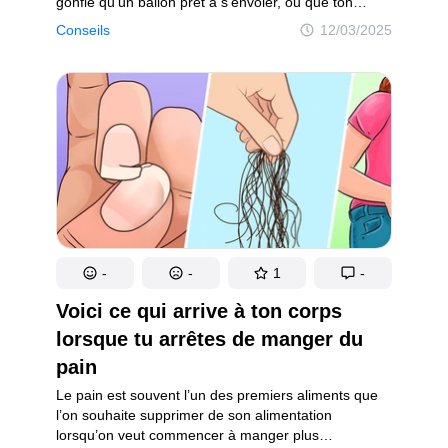
gonflé qu’un ballon prêt à s’envoler, ou que ton
haleine pourrait terrasser un vampire. Ne panique
Conseils
12/03/2025
pas, ton corps adore laisser des indices quand
quelque chose cloche. Et parfois, ces indices sont
aussi subtils qu’une enseigne au néon.
Le prédiabète peut sembler effrayant, mais
le détecter tôt change tout. Dans cet article,
on te dévoile 11 signes insolites que ton corps utilise
peut-être pour attirer ton attention.
-
-
1
-
Voici ce qui arrive à ton corps
lorsque tu arrêtes de manger du
pain
Le pain est souvent l’un des premiers aliments que
l’on souhaite supprimer de son alimentation
lorsqu’on veut commencer à manger plus