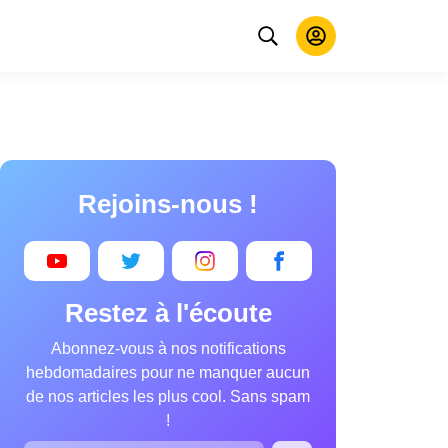
Rejoins-nous !
Restez à l'écoute
Abonnez-vous à nos notifications
hebdomadaires pour ne manquer aucun
de nos articles les plus cool. Sans spam
!