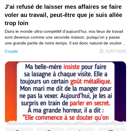
J’ai refusé de laisser mes affaires se faire
voler au travail, peut-être que je suis allée
trop loin
Dans le monde ultra-compétitif d’aujourd’hui, nos lieux de travail
sont devenus comme une seconde maison, puisqu’on y passe
une grande partie de notre temps. Il est donc naturel de vouloir
y retrouver un peu de confort. Beaucoup d’entre nous apportent
Couple
31/07/2025
ce qui apaise l’esprit : une boisson préférée, un en-cas,
un coussin, une tasse, ou autre chose. Une lectrice de Sympa,
Jessica M, n’a pas fait exception, elle a amené au bureau un thé
spécial, plutôt cher. Mais ce thé a été volé. Découvre comment
elle a piégé la “voleuse”... et comment ça a failli se retourner
contre elle.