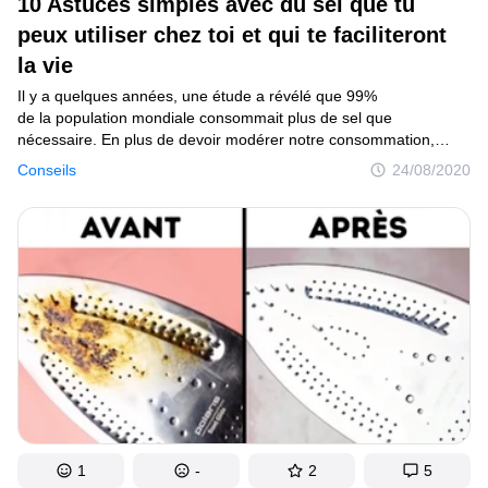
10 Astuces simples avec du sel que tu
peux utiliser chez toi et qui te faciliteront
Mise à jour du consentement
la vie
© 2014–2026
TheSoul Publishing
.
Il y a quelques années, une étude a révélé que 99%
Tous droits réservés.
de la population mondiale consommait plus de sel que
nécessaire. En plus de devoir modérer notre consommation,
cette information démontre que nous retrouvons le sel dans
Conseils
24/08/2020
la majorité des foyers du monde. Par conséquent, nous pouvons
l’utiliser pour autre chose. Si tu te demandes quelles sont les
autres utilisations que tu peux en faire, cet article est fait pour toi !
1
-
2
5