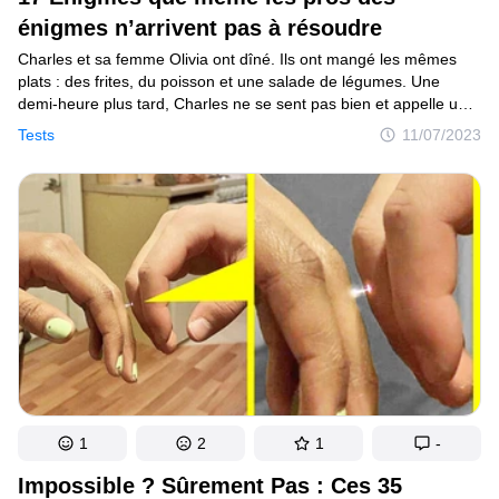
énigmes n’arrivent pas à résoudre
Charles et sa femme Olivia ont dîné. Ils ont mangé les mêmes
plats : des frites, du poisson et une salade de légumes. Une
demi-heure plus tard, Charles ne se sent pas bien et appelle une
ambulance. Mais quand les secours arrivent, il est déjà
Tests
11/07/2023
inconscient. L’homme est immédiatement transporté à l’hôpital,
et heureusement, les médecins parviennent à le sauver.Quand ils
découvrent ce qui n’allait pas chez Charles, tout le monde est
choqué. L’homme a été empoisonné ! Mais comment cela a-t-il
pu arriver ? Lui et sa femme ont mangé les mêmes plats, mais
Olivia va parfaitement bien ! Plus surprenant encore,
le lendemain, la police arrête la femme pour avoir tenté
d’empoisonner son mari. Comment a-t-elle procédé ?
1
2
1
-
Impossible ? Sûrement Pas : Ces 35