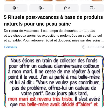
1
-
3
-
5 Rituels post-vacances à base de produits
naturels pour une peau saine
De retour de vacances, il est temps de chouchouter ta peau
et tes cheveux après les expositions prolongées au soleil, au sel
et au sable. Pour retrouver éclat et douceur, mise sur des soins
hydratants naturels comme des masques à l’avocat pour nourrir
Conseils
03/09/2024
tes cheveux en profondeur, et des huiles apaisantes pour
régénérer ta peau. Prendre soin de toi après l’été, c’est prolonger
les bienfaits des vacances tout en préparant ta peau et tes
cheveux pour la rentrée !