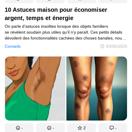
10 Astuces maison pour économiser
argent, temps et énergie
On parle d’astuces insolites lorsque des objets familiers
se révèlent soudain plus utiles qu’il n’y paraît. Ces petits détails
dévoilent des fonctionnalités cachées des choses banales, nous
faisant gagner du temps, de l’énergie et même des nerfs. Elles
Conseils
03/06/2025
ne régleront pas tous nos problèmes, mais rendront la vie un peu
plus pratique.
-
-
2
-