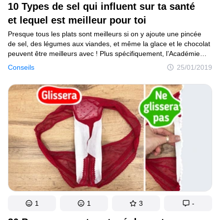
10 Types de sel qui influent sur ta santé
et lequel est meilleur pour toi
Presque tous les plats sont meilleurs si on y ajoute une pincée
de sel, des légumes aux viandes, et même la glace et le chocolat
peuvent être meilleurs avec ! Plus spécifiquement, l’Académie
de Nutrition et Diététique recommande de consommer entre
Conseils
25/01/2019
1 500 milligrammes à 2 300 milligrammes de sel par jour (environ
une cuillère). Les différences entre les types de sels comestibles
sont leur goût particulier, les méthodes de récolte, leurs
impuretés et le but de leur utilisation.
1
1
3
-