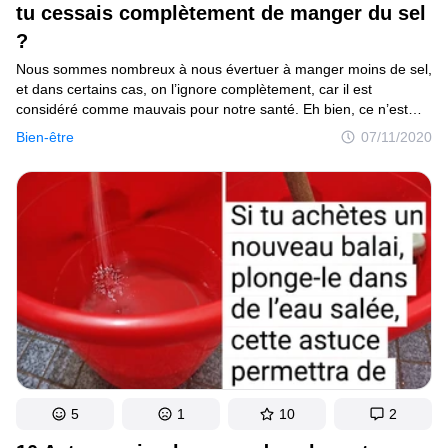
tu cessais complètement de manger du sel
C’est curieux
?
Endroits
Nous sommes nombreux à nous évertuer à manger moins de sel,
et dans certains cas, on l’ignore complètement, car il est
Humour
considéré comme mauvais pour notre santé. Eh bien, ce n’est
pas entièrement vrai, car après tout, le sel est un électrolyte
Bien-être
07/11/2020
important qui aide notre corps à fonctionner normalement.
Si tu as décidé d’éviter le sel, assure-toi de ne pas l’éradiquer
Auteurs
totalement, et essaie de comprendre comment ton corps réagira
à ce nouveau changement.
Règles éditoriales
Contacte la rédaction
Politique de confidentialité
Politique de droit d'auteur
Politique relative aux cookies
Modalités de service
5
1
10
2
Plan de site