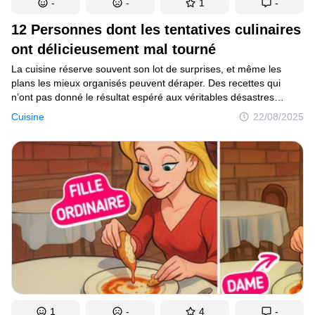
-
-
1
-
12 Personnes dont les tentatives culinaires
ont délicieusement mal tourné
La cuisine réserve souvent son lot de surprises, et même les
plans les mieux organisés peuvent déraper. Des recettes qui
n’ont pas donné le résultat espéré aux véritables désastres
culinaires, ces 12 histoires racontent des résultats aussi
Cuisine
22/08/2025
inattendus qu’imprévus. Certaines pourraient bien te rappeler tes
propres aventures en cuisine.
1
-
4
-