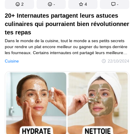
2
-
4
-
20+ Internautes partagent leurs astuces
culinaires qui pourraient bien révolutionner
tes repas
Dans le monde de la cuisine, tout le monde a ses petits secrets
pour rendre un plat encore meilleur ou gagner du temps derrière
les fourneaux. Certains internautes ont partagé leurs meilleures
astuces culinaires, des techniques qu’ils utilisent au quotidien
Cuisine
22/10/2024
mais que peu de gens connaissent. Découvre ces 20+ conseils
pratiques qui pourraient transformer ta façon de cuisiner.