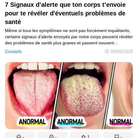
7 Signaux d’alerte que ton corps t’envoie
pour te révéler d'éventuels problèmes de
santé
Même si tous les symptômes ne sont pas forcément inquiétants,
certains signaux d’alerte envoyés par notre corps peuvent révéler
des problèmes de santé plus graves et passent souvent
inaperçus. Lorsqu’il s’agit de bien-être, mieux vaut être prudent.
Conseils
09/04/2025
Prendre rendez-vous chez un médecin dès l’apparition de
symptômes inhabituels est une sage décision.
-
-
1
-