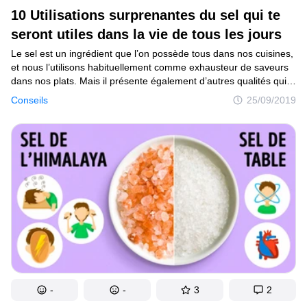
10 Utilisations surprenantes du sel qui te
seront utiles dans la vie de tous les jours
Le sel est un ingrédient que l’on possède tous dans nos cuisines,
et nous l’utilisons habituellement comme exhausteur de saveurs
dans nos plats. Mais il présente également d’autres qualités qui
peuvent nous aider à résoudre certains problèmes auxquels nous
Conseils
25/09/2019
faisons face au quotidien. Savais-tu par exemple qu’il peut t’aider
à te faire un blanchiment les dents, à nettoyer ta cuisine,
ou même à faire de jolies décorations sur un thermos ? Si tu veux
en savoir plus, lis la suite de notre article !
-
-
3
2