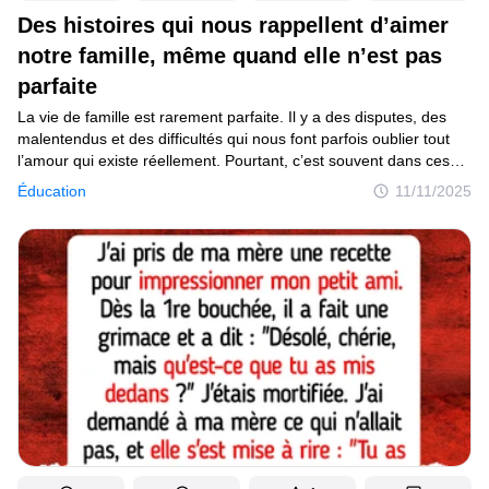
Des histoires qui nous rappellent d’aimer
notre famille, même quand elle n’est pas
parfaite
La vie de famille est rarement parfaite. Il y a des disputes, des
malentendus et des difficultés qui nous font parfois oublier tout
l’amour qui existe réellement. Pourtant, c’est souvent dans ces
moments d’imperfection que se révèlent les leçons les plus
Éducation
11/11/2025
précieuses.Ces histoires capturent la beauté cachée au cœur
du quotidien familial — les sacrifices, les rires et ces petits gestes
qui nous rappellent à quel point nous sommes profondément liés.