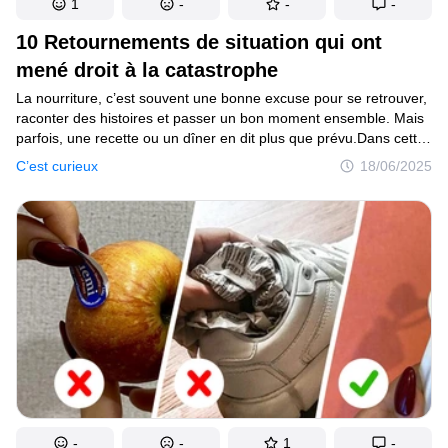
1
-
-
-
10 Retournements de situation qui ont
mené droit à la catastrophe
La nourriture, c’est souvent une bonne excuse pour se retrouver,
raconter des histoires et passer un bon moment ensemble. Mais
parfois, une recette ou un dîner en dit plus que prévu.Dans cette
collection de nouvelles, tout commence par un repas et finit
C’est curieux
18/06/2025
en catastrophe. Chaque rebondissement naît dans la cuisine
ou autour de la table, et se transforme lentement en la recette
parfaite du désastre. Prépare-toi à découvrir des secrets, des
surprises, et des repas que tu n’oublieras pas de sitôt.
-
-
1
-