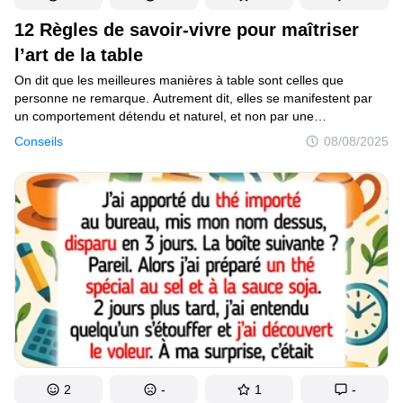
12 Règles de savoir-vivre pour maîtriser
l’art de la table
On dit que les meilleures manières à table sont celles que
personne ne remarque. Autrement dit, elles se manifestent par
un comportement détendu et naturel, et non par une
démonstration intentionnelle de ta connaissance de toutes les
Conseils
08/08/2025
règles de l’étiquette. Néanmoins, il est important de se rappeler
ces règles de savoir-vivre à table, et les personnes autour de toi
t’en seront reconnaissantes.
2
-
1
-