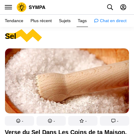
Tendance
Plus récent
Sujets
Tags
Chat en direct
Sel
Inspiration
Psychologie
Conseils
Filles
Couple
Histoires
Éducation
Gens
-
-
-
-
Amazon
Verse du Sel Dans Les Coins de ta Maison,