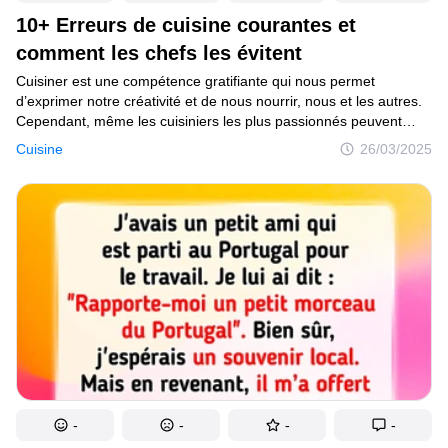
10+ Erreurs de cuisine courantes et
comment les chefs les évitent
Cuisiner est une compétence gratifiante qui nous permet
d’exprimer notre créativité et de nous nourrir, nous et les autres.
Cependant, même les cuisiniers les plus passionnés peuvent
tomber dans des pièges courants qui entravent leur réussite
Cuisine
26/03/2025
culinaire.Dans cet article, nous examinons 11 erreurs culinaires
fréquentes que beaucoup d’entre nous peuvent commettre sans
s’en rendre compte. Mais ne t’inquiète pas : de vrais chefs
cuisiniers ont partagé leurs secrets pour surmonter ces
problèmes. Découvre comment transformer tes mésaventures
culinaires en triomphes grâce à leurs conseils d’experts.
-
-
-
-