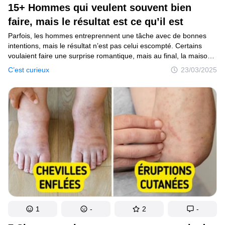
15+ Hommes qui veulent souvent bien
faire, mais le résultat est ce qu’il est
Parfois, les hommes entreprennent une tâche avec de bonnes
intentions, mais le résultat n’est pas celui escompté. Certains
voulaient faire une surprise romantique, mais au final, la maison
est en désordre. D’autres essayaient simplement d’accrocher une
C’est curieux
23/03/2025
étagère, mais tout s’est avéré être une réparation inattendue.
D’autres encore prennent tout au pied de la lettre et se retrouvent
de temps en temps dans des situations ridicules.
1
-
2
-