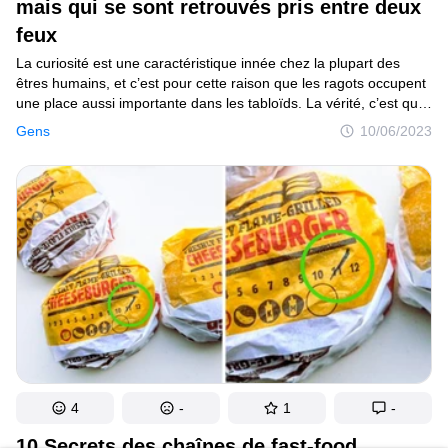
mais qui se sont retrouvés pris entre deux
feux
La curiosité est une caractéristique innée chez la plupart des
êtres humains, et c’est pour cette raison que les ragots occupent
une place aussi importante dans les tabloïds. La vérité, c’est que
nos cerveaux sont difficiles à contenir lorsqu’ils pensent qu’il
Gens
10/06/2023
y a quelque chose à découvrir ; le problème survient lorsque
l’arroseur finit par être arrosé, parce que ce qu’il pensait avoir
découvert n’a rien à voir avec la réalité qui est finalement bien
amère, et parfois même, salée !
4
-
1
-
10 Secrets des chaînes de fast-food,