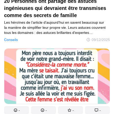
20 Personnes ont partagé des astuces
ingénieuses qui devraient être transmises
comme des secrets de famille
Les héroïnes de l’article d’aujourd’hui en savent beaucoup sur
la manière de simplifier leur propre vie. Leurs astuces couvrent
tous les domaines : des astuces brillantes d’expertes
en préparation de repas, aux conseils d’une maman
Conseils
09/12/2025
expérimentée sur la façon de s’assurer que ton enfant est visible
même dans le noir. Et en bonus, tu recevras des conseils d’une
belle-mère très avisée.
-
-
-
-