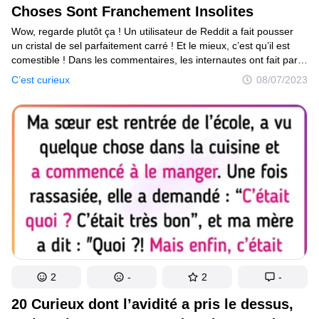
Choses Sont Franchement Insolites
Wow, regarde plutôt ça ! Un utilisateur de Reddit a fait pousser
un cristal de sel parfaitement carré ! Et le mieux, c’est qu’il est
comestible ! Dans les commentaires, les internautes ont fait part
de leur expérience en matière de culture des cristaux de sel.
C’est curieux
08/07/2023
Selon eux, la meilleure façon d’obtenir des cristaux d’une telle
beauté est de laisser un plat contenant de l’eau salée à l’intérieur
pendant un mois. L’eau s’évaporera progressivement
et tu obtiendras tes cristaux.Voilà qui ressemble à une image
futuriste ! Mais il s’agit en fait d’un endroit bien réel. C’est ce qu’il
reste après une éruption volcanique sur la crête de Cumbre Vieja
à La Palma, dans les îles Canaries. On se demande ce qu’ils vont
faire de toutes ces cendres... Il ne semble pas que l’on puisse
se contenter de passer un coup de chasse neige, ou d’attendre
qu’elles fondent...Oh-oh, regarde cet arbre ! On dirait qu’il
cherche désespérément de l’aide ! Qui sait ce qui le dérange
autant... En réalité, l’arbre a grandi autour de ce panneau.
Et maintenant, seul le mot “aide” est encore visible.
2
-
2
-
20 Curieux dont l’avidité a pris le dessus,