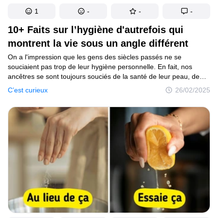
1
-
-
-
10+ Faits sur l’hygiène d'autrefois qui
montrent la vie sous un angle différent
On a l'impression que les gens des siècles passés ne se
souciaient pas trop de leur hygiène personnelle. En fait, nos
ancêtres se sont toujours souciés de la santé de leur peau, de
leurs cheveux et de leurs dents. C'est seulement qu'aujourd'hui,
C’est curieux
26/02/2025
leurs méthodes peuvent sembler redoutables. Cependant, nous
continuons à utiliser certaines d'entre elles.