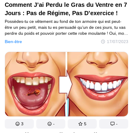
Comment J’ai Perdu le Gras du Ventre en 7
Jours : Pas de Régime, Pas D’exercice !
Possèdes-tu ce vêtement au fond de ton armoire qui est peut-
être un peu petit, mais tu es persuadé qu’un de ces jours, tu vas
perdre du poids et pouvoir porter cette robe moulante ! Oui, moi
aussi ! La chose qui m’empêche de mettre cette robe, c’est...
Bien-être
17/07/2023
mon ventre... littéralement ! J’ai donc décidé de faire quelque
chose. Je me suis débarrassée de ma bedaine en une seule
semaine sans régime extrême et sans devoir passer des heures
à la salle de sport ! Tu veux savoir mon secret ?
3
-
5
-