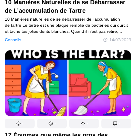
10 Manières Naturelles de se Débarrasser
de L’accumulation de Tartre
10 Manières naturelles de se débarrasser de l’accumulation
de tartre Le tartre est une plaque remplie de bactéries qui durcit
et tache tes jolies dents blanches. Quand il n’est pas retiré,
il devient rugueux et peut provoquer des maladies des gencives.
Conseils
14/07/2023
Sans mentionner que ces taches jaunâtres peuvent te faire
perdre confiance en toi quant à ton sourire. Mais ne t’inquiète pas
! Tu as tout ce dont tu as besoin pour te débarrasser de cette
plaque dans ta cuisine ! Voici 10 manières complètement
naturelles de se débarrasser de l’accumulation de tartre sur tes
dents.
-
-
-
-
17 Énigmes que même les pros des