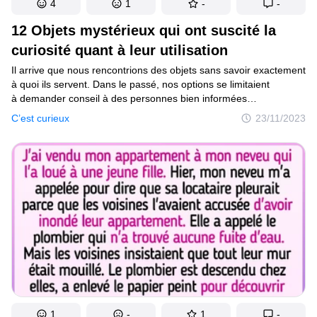
4
1
-
-
12 Objets mystérieux qui ont suscité la
curiosité quant à leur utilisation
Il arrive que nous rencontrions des objets sans savoir exactement
à quoi ils servent. Dans le passé, nos options se limitaient
à demander conseil à des personnes bien informées
ou à accepter simplement que certains mystères restent
C’est curieux
23/11/2023
irrésolus. Aujourd’hui, l’Internet est un outil précieux pour nous
aider à résoudre ces énigmes. Dans cette liste, nous avons
compilé 12 découvertes stupéfiantes, accompagnées
d’explications tout aussi époustouflantes les unes que les autres.
1
-
1
-