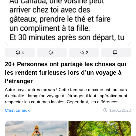
4
-
2
-
20+ Personnes ont partagé les choses qui
les rendent furieuses lors d’un voyage à
l’étranger
Autre pays, autres mœurs ! Cette fameuse maxime est toujours
d’actualité : lorsqu’on voyage à l’étranger, il faut impérativement
respecter les coutumes locales. Cependant, les différences
de mentalité et de culture peuvent jouer de mauvais tours,
C’est curieux
16/01/2020
et cela, même aux globe-trotteurs les plus expérimentés. Dans
le meilleur des cas, ton ignorance rendra perplexes les habitants
de ton pays d’accueil, et au pire, tu risques de t’exposer à une
amende ou à une peine d’emprisonnement...