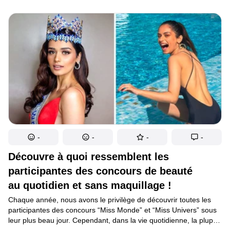
Sydney et que celle de la Turquie est Ankara et non Istanbul.
Cependant, il y a 36 États dans le monde qui ont des capitales
vraiment faciles à confondre à cause de leur renommée
et de la taille de leurs villes.
-
-
-
-
Découvre à quoi ressemblent les
participantes des concours de beauté
au quotidien et sans maquillage !
Chaque année, nous avons le privilège de découvrir toutes les
participantes des concours “Miss Monde” et “Miss Univers” sous
leur plus beau jour. Cependant, dans la vie quotidienne, la plupart