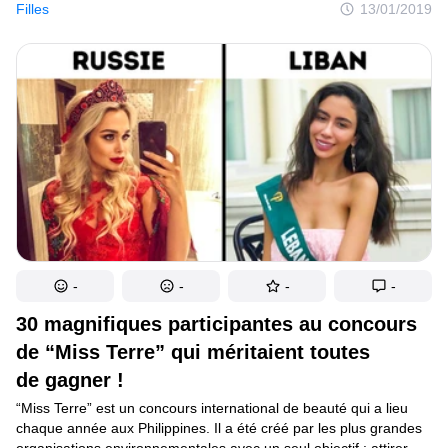
d’entre elles s’habillent simplement et se maquillent très peu.
Filles
13/01/2019
Il faut également souligner qu’elles ne possèdent pas toutes des
professions publiques : par exemple, certaines d’entre elles sont
médecins ou même ingénieurs. Et leurs passe-temps préférés
sont très diversifiés.
-
-
-
-
30 magnifiques participantes au concours
de “Miss Terre” qui méritaient toutes
de gagner !
“Miss Terre” est un concours international de beauté qui a lieu
chaque année aux Philippines. Il a été créé par les plus grandes