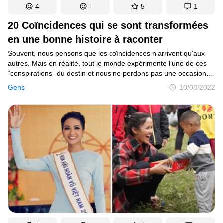
4
-
5
1
20 Coïncidences qui se sont transformées
en une bonne histoire à raconter
Souvent, nous pensons que les coïncidences n’arrivent qu’aux
autres. Mais en réalité, tout le monde expérimente l’une de ces
“conspirations” du destin et nous ne perdons pas une occasion
de la raconter à nos amis. Tout comme nous, des centaines
Gens
10/08/2022
de personnes gardent précieusement leurs meilleures anecdotes
pour les partager avec le monde entier, et nous en avons
sélectionné quelques-unes pour qu’on en profite ensemble.