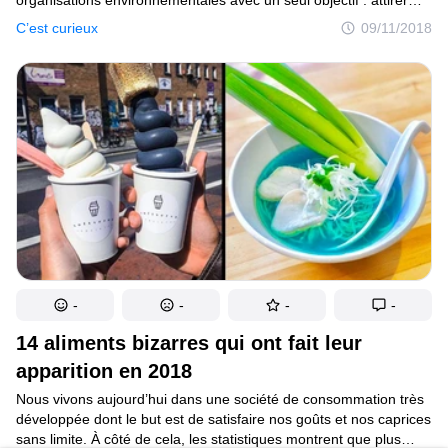
organisations environnementales avec un seul objectif : attirer
l’attention sur les grands problèmes humanitaires actuels,
C’est curieux
09/11/2018
notamment le changement climatique, la protection
de l’environnement et bien d’autres. Chacune des participantes,
en plus des habituels défilés en maillot de bain et autres numéros
en tous genres, présente un projet pour la protection
de la planète.
-
-
-
-
14 aliments bizarres qui ont fait leur
apparition en 2018
Nous vivons aujourd’hui dans une société de consommation très
développée dont le but est de satisfaire nos goûts et nos caprices
sans limite. À côté de cela, les statistiques montrent que plus