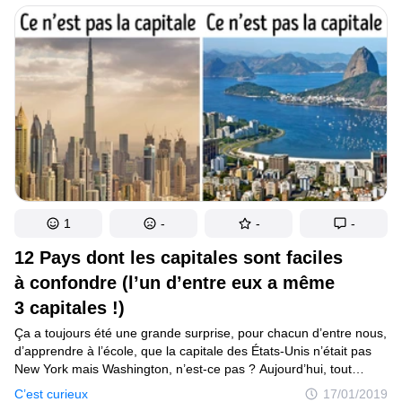
dépenser une fortune et qui te laisseront également un souvenir
sympa : l’un d’eux est l’échange universitaire. Nam Nguyen,
un étudiant d’origine vietnamienne, a réussi à étudier sur tous les
continents. Suite à son expérience, il crée aujourd’hui des
programmes en faveur de la planète et cherche à soutenir les
étudiants étrangers qui fréquentent son université et qui ont
le même plaisir qu’il a eu dans d’autres pays.
1
-
-
-
12 Pays dont les capitales sont faciles
à confondre (l’un d’entre eux a même
3 capitales !)
Ça a toujours été une grande surprise, pour chacun d’entre nous,
d’apprendre à l’école, que la capitale des États-Unis n’était pas
New York mais Washington, n’est-ce pas ? Aujourd’hui, tout
le monde sait que la capitale de l’Australie est Canberra et non
C’est curieux
17/01/2019