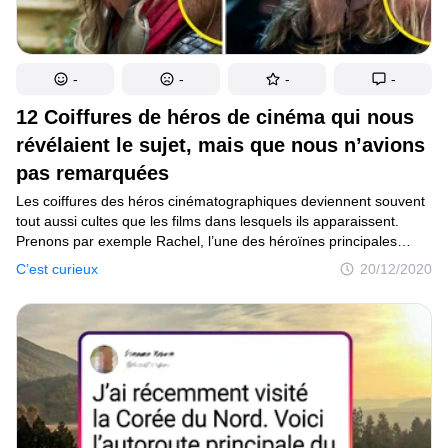
-
-
-
-
12 Coiffures de héros de cinéma qui nous
révélaient le sujet, mais que nous n’avions
pas remarquées
Les coiffures des héros cinématographiques deviennent souvent
tout aussi cultes que les films dans lesquels ils apparaissent.
Prenons par exemple Rachel, l’une des héroïnes principales
de la série télévisée Friends. Sa coupe de cheveux reste
C’est curieux
20/12/2020
aujourd’hui très populaire chez les jeunes femmes, bien que plus
de 15 ans se soient écoulés depuis la fin de la série. En outre, les
cheveux des personnages ne sont pas uniquement capables
de lancer de nouvelles tendances de mode, mais peuvent aussi
faire passer un message ou même ajouter un certain
symbolisme.