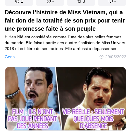
1
-
3
-
Découvre l’histoire de Miss Vietnam, qui a
fait don de la totalité de son prix pour tenir
une promesse faite à son peuple
H’Hen Niê est considérée comme l’une des plus belles femmes
du monde. Elle faisait partie des quatre finalistes de Miss Univers
2018 et est fière de ses racines. Elle a réussi à dépasser ses
limites, car elle est issue d’une minorité ethnique de son pays
Gens
29/05/2022
natal, le Vietnam. Sa réussite ne lui a pas seulement donné
un grand coup de pouce à elle, mais elle l’a partagée avec son
peuple.