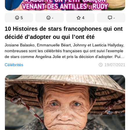
5
-
4
-
10 Histoires de stars francophones qui ont
décidé d’adopter ou qui l’ont été
Josiane Balasko, Emmanuelle Béart, Johnny et Laeticia Hallyday,
nombreuses sont les célébrités françaises qui ont suivi l’exemple
de stars comme Angelina Jolie et pris la décision d’adopter. Puis
il y a des personnalités qui ont elles-mêmes été adoptées étant
Célébrités
19/07/2021
petites, comme l’humoriste Vincent Dedienne.