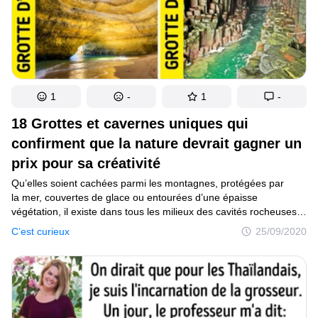
1
-
1
-
18 Grottes et cavernes uniques qui
confirment que la nature devrait gagner un
prix pour sa créativité
Qu’elles soient cachées parmi les montagnes, protégées par
la mer, couvertes de glace ou entourées d’une épaisse
végétation, il existe dans tous les milieux des cavités rocheuses
permettant de jeter un coup d’œil à l’intérieur de notre Terre. Ces
C’est curieux
25/09/2020
espaces naturels, chargés de traces du passé, ont la particularité
d’offrir à ceux qui ont la chance de les visiter des paysages
fascinants, qui semblent souvent sortir d’un autre monde.