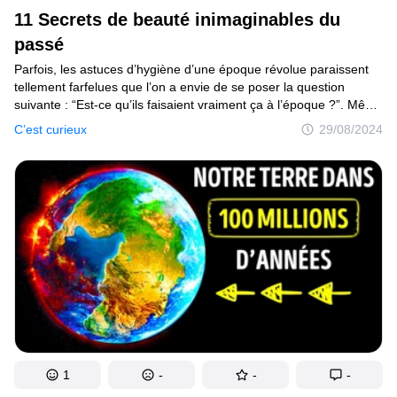
11 Secrets de beauté inimaginables du
passé
Parfois, les astuces d’hygiène d’une époque révolue paraissent
tellement farfelues que l’on a envie de se poser la question
suivante : “Est-ce qu’ils faisaient vraiment ça à l’époque ?”. Même
il y a quelques décennies, la société donnait encore naissance
C’est curieux
29/08/2024
à de telles idées. Nous avons décidé de te parler des astuces
de beauté du passé, qui nous paraissent aujourd’hui insensées.
Et beaucoup d’entre elles sont dangereuses pour la santé.
1
-
-
-