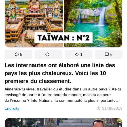
5
-
1
6
Les internautes ont élaboré une liste des
pays les plus chaleureux. Voici les 10
premiers du classement.
Aimerais-tu vivre, travailler ou étudier dans un autre pays ? As-tu
envisagé de partir à l’autre bout du monde, mais tu as peur
de l’inconnu ? InterNations, la communauté la plus importante
de personnes vivant et travaillant à l’étranger, a constitué une
Endroits
31/08/2019
liste des pays dans lesquels il est le plus facile de s’adapter.