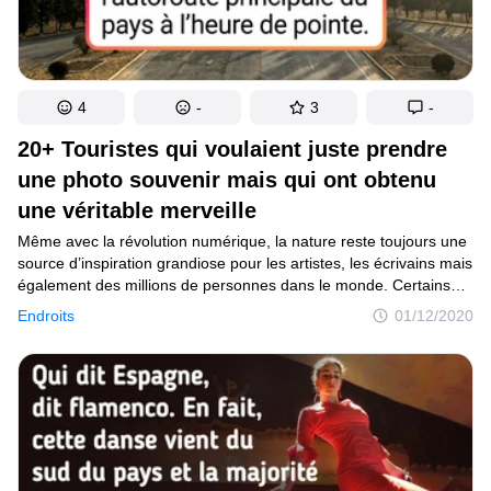
4
-
3
-
20+ Touristes qui voulaient juste prendre
une photo souvenir mais qui ont obtenu
une véritable merveille
Même avec la révolution numérique, la nature reste toujours une
source d’inspiration grandiose pour les artistes, les écrivains mais
également des millions de personnes dans le monde. Certains
d’entre nous parcourent des milliers de kilomètres pour
Endroits
01/12/2020
se ressourcer après avoir subi les aléas de la vie, d’autres voient
leurs rêves d’enfant se réaliser lorsqu’ils observent les paysages
à couper le souffle.