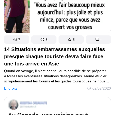
7
3
5
-
14 Situations embarrassantes auxquelles
presque chaque touriste devra faire face
une fois arrivé en Asie
Quand on voyage, il n’est pas toujours possible de se préparer
à toutes les éventuelles situations désagréables. Même étudier
scrupuleusement les forums et les guides touristiques ne nous
garantie pas un voyage calme et sans malentendus interculturels.
Endroits
02/02/2020
Par exemple, tu tends de l’argent, mais le vendeur ne le prend
pas. Tu portes un panama vert, et tout le monde commence
à rire. Ou encore, on peut te poser des questions indiscrètes
du genre “combien de fois te laves-tu par jour” ou “ne manges-tu
pas beaucoup trop ?”