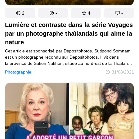
2
-
4
-
Lumière et contraste dans la série Voyages
par un photographe thaïlandais qui aime la
nature
Cet article est sponsorisé par Depositphotos. Sutipond Somnam
est un photographe reconnu sur Depositphotos. Il vit dans
la province de Sakon Nakhon, située au nord-est de la Thaïlande,
et consacre son temps à la photographie de voyages, de portraits
Photographie
31/08/2021
et de paysages.En tant qu’ancien reporter vidéo local, Sutipond
a maîtrisé l’art de la vidéo et s’est ensuite intéressé à l’utilisation
d’un appareil photo pour produire des images statiques. Capturer
des clichés témoins de la vie dans les communautés ainsi que
dans la nature est aujourd’hui l’un de ses principaux intérêts.