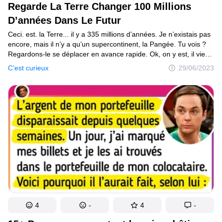
Regarde La Terre Changer 100 Millions
D’années Dans Le Futur
Ceci. est. la Terre... il y a 335 millions d’années. Je n’existais pas
encore, mais il n’y a qu’un supercontinent, la Pangée. Tu vois ?
Regardons-le se déplacer en avance rapide. Ok, on y est, il vient
juste de se séparer en deux énormes morceaux ! L’Australie
C’est curieux
29/06/2023
va par ici, l’Amérique du Nord et du Sud par là. Afrique, Asie,
Europe, se forment, se forment... et voilà la planète telle qu’elle
est aujourd’hui. Et ça continue, je veux dire, les continents sont
toujours en mouvement ! Avec le temps, certains d’entre eux vont
s’écraser sur les autres, d’autres vont se séparer. Mais
ce phénomène va prendre environ 100 millions d’années ! Mieux
vaut le mettre en avance super rapide !
4
-
4
-