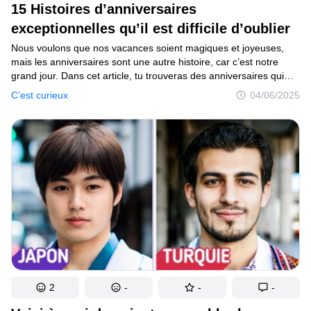
15 Histoires d’anniversaires
C’est curieux
exceptionnelles qu’il est difficile d’oublier
Endroits
Nous voulons que nos vacances soient magiques et joyeuses,
mais les anniversaires sont une autre histoire, car c’est notre
Humour
grand jour. Dans cet article, tu trouveras des anniversaires qui
se sont révélés importants et inhabituels pour des personnes.
C’est curieux
04/06/2025
Pour certains, c’est arrivé à 50 ans, et pour d’autres, c’est arrivé
très tôt dans l’enfance.
Auteurs
Règles éditoriales
Contacte la rédaction
Politique de confidentialité
Politique de droit d'auteur
Politique relative aux cookies
Modalités de service
2
-
-
-
Plan de site