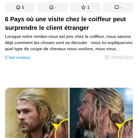
5
-
1
-
6 Pays où une visite chez le coiffeur peut
surprendre le client étranger
Lorsque notre rendez-vous est pris chez le coiffeur, nous savons
déjà comment les choses vont se dérouler : nous lui expliquerons
quel type de coupe de cheveux nous voulons, nous nous
installerons dans le fauteuil, et le résultat sera (dans la plupart
C’est curieux
25/01/2021
des cas) conforme à nos attentes. Mais l’ordre habituel des
choses dans d’autres pays peut être complètement différent. Par
exemple, les salons de coiffure vietnamiens proposeront
certainement un nettoyage des oreilles, et au Japon, on couvrira
les oreilles avec des protections prévues spécialement à cet effet.