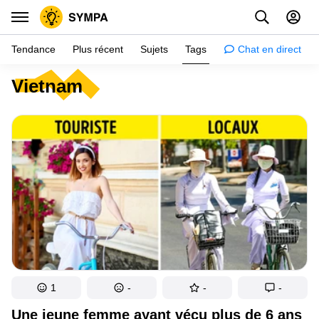
Tendance
Plus récent
Sujets
Tags
Chat en direct
Vietnam
Inspiration
Psychologie
Conseils
Filles
Couple
Histoires
Éducation
Gens
1
-
-
-
Amazon
Une jeune femme ayant vécu plus de 6 ans