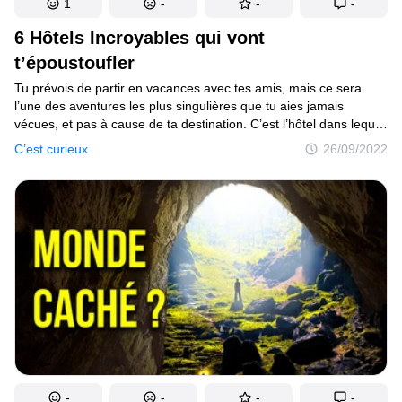
1
-
-
-
6 Hôtels Incroyables qui vont
t’époustoufler
Tu prévois de partir en vacances avec tes amis, mais ce sera
l’une des aventures les plus singulières que tu aies jamais
vécues, et pas à cause de ta destination. C’est l’hôtel dans lequel
tu vas séjourner. Tu vas choisir l’un des hôtels les plus
C’est curieux
26/09/2022
incroyables du monde. The Dolce by Wyndham. Hanoi,
la capitale du Vietnam, peut ressembler à un paysage typique
de béton urbain. Cependant, au centre de la ville, près du lac
GiangVo, tu trouveras une majestueuse tour dorée de 25 étages.
On pourrait croire qu’il s’agit d’un palais royal, mais il s’agit en fait
d’un hôtel de cinq étages comptant plus de 400 chambres.
-
-
-
-