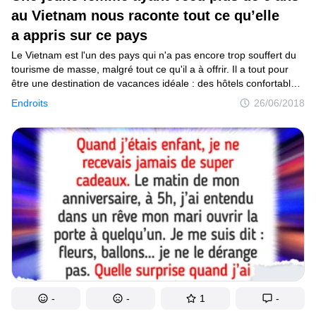
Tests
au Vietnam nous raconte tout ce qu’elle
a appris sur ce pays
Création
Le Vietnam est l'un des pays qui n'a pas encore trop souffert du
Maison
tourisme de masse, malgré tout ce qu'il a à offrir. Il a tout pour
être une destination de vacances idéale : des hôtels confortables,
Inventions
des curiosités uniques et une cuisine qui laissera une trace
Endroits
26/06/2018
indélébile dans le cœur (et l'estomac) de tous les gourmets.
Développements
Cependant, lorsque l'on visite le Vietnam, il est important de
connaître certaines caractéristiques, qui bien qu'elles participent
Cuisine
à l'exotisme du pays, peuvent aussi désorienter un voyageur non
averti.
Arts
Bien-être
Admiration
Animaux
Photographie
-
-
1
-
Célébrités