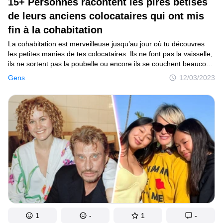
15+ Personnes racontent les pires bêtises
de leurs anciens colocataires qui ont mis
fin à la cohabitation
La cohabitation est merveilleuse jusqu’au jour où tu découvres
les petites manies de tes colocataires. Ils ne font pas la vaisselle,
ils ne sortent pas la poubelle ou encore ils se couchent beaucoup
plus tôt que les autres. À cet instant, tu peux te dire : “Mais nous
Gens
12/03/2023
pouvons choisir au préalable la personne avec qui cohabiter
en imposant nos critères !” Sache que ce n’est pas toujours
possible, car dans un campus universitaire, par exemple,
on ne choisit pas son colocataire. Et même les candidats qui ont
passé haut la main les entretiens ne sont pas fiables à 100 % !
1
-
1
-