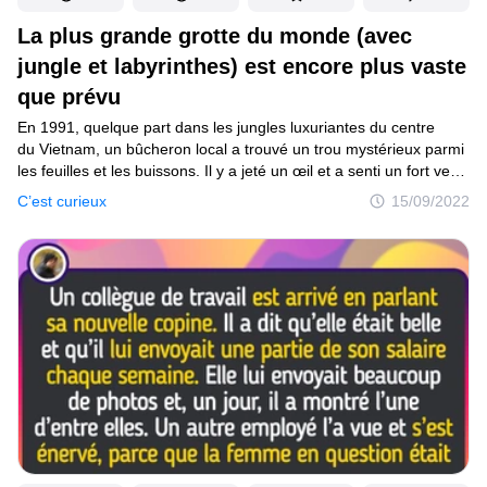
La plus grande grotte du monde (avec
jungle et labyrinthes) est encore plus vaste
que prévu
En 1991, quelque part dans les jungles luxuriantes du centre
du Vietnam, un bûcheron local a trouvé un trou mystérieux parmi
les feuilles et les buissons. Il y a jeté un œil et a senti un fort vent
souffler sur son visage. Puis, il a entendu un son étrange
C’est curieux
15/09/2022
en provenance des profondeurs de la grotte et a réalisé qu’il
s’agissait du bruit d’une rivière. Le bûcheron n’a pas examiné
la grotte mais a décidé d’y retourner plus tard avec une lampe
de poche et une corde. Mais à son retour, il n’a pas retrouvé
la grotte. Il a passé plusieurs années à la chercher. Enfin, dans
les années 2000, il a réussi à la localiser à nouveau. En 2009,
il a amené des scientifiques à cet endroit. Ils ont découvert que
la grotte, appelée Son Doong, est la plus grande du monde.