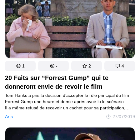
1
-
2
4
20 Faits sur “Forrest Gump” qui te
donneront envie de revoir le film
Tom Hanks a pris la décision d’accepter le rôle principal du film
Forrest Gump une heure et demie après avoir lu le scénario.
Il a même refusé de recevoir un cachet pour sa participation,
mais il a imposé une condition importante aux producteurs, ce qui
Arts
27/07/2019
a ajouté beaucoup de sens au film. Si tu ne sais pas de quoi nous
parlons, alors cet article est pour toi !