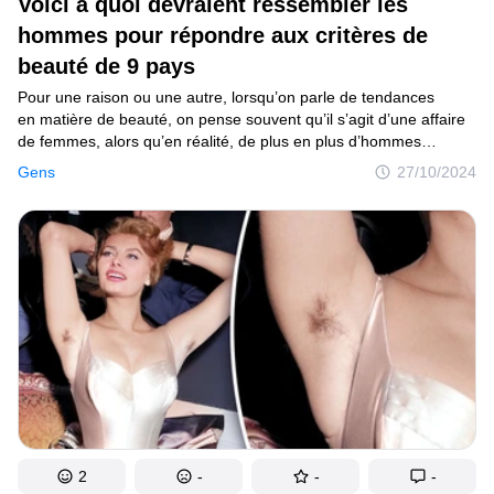
Voici à quoi devraient ressembler les
hommes pour répondre aux critères de
Mise à jour du consentement
beauté de 9 pays
© 2014–2026
TheSoul Publishing
.
Pour une raison ou une autre, lorsqu’on parle de tendances
Tous droits réservés.
en matière de beauté, on pense souvent qu’il s’agit d’une affaire
de femmes, alors qu’en réalité, de plus en plus d’hommes
s’intéressent à leur soin personnel. Et tout comme il y a des
Gens
27/10/2024
milliards de personnes dans le monde, la vérité est que, comme
nous l’avons vu dans notre article, chaque pays a son propre
standard de beauté masculine, qui peut conquérir des cœurs au-
delà de leurs horizons. C’est pourquoi nous avons cherché
à savoir quel est le type idéal pour chaque culture, afin que
tu puisses constater par toi-même qu’il n’y a rien d’écrit
en matière de goût.
2
-
-
-