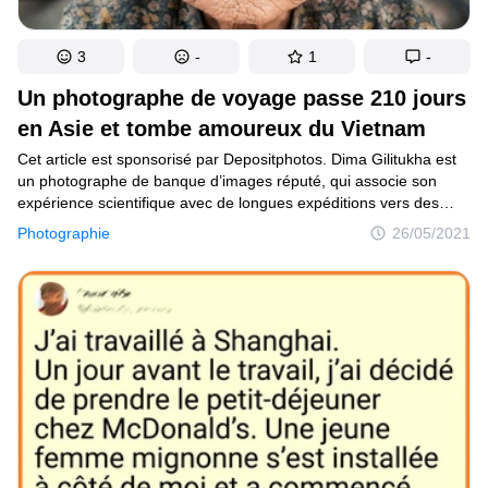
3
-
1
-
Un photographe de voyage passe 210 jours
en Asie et tombe amoureux du Vietnam
Cet article est sponsorisé par Depositphotos. Dima Gilitukha est
un photographe de banque d’images réputé, qui associe son
expérience scientifique avec de longues expéditions vers des
pays exotiques. Ses séries photo dans le cadre de sa recherche
Photographie
26/05/2021
sur les feux de forêts l’ont fait connaître sur Depositphotos.Dima
a récemment passé 210 jours en Asie, dont un séjour d’un mois
au Vietnam. Pour le périple, il avait pris son appareil et ses
objectifs. L’intention du photographe était de continuer à générer
du contenu de banque d’images tout en voyageant.