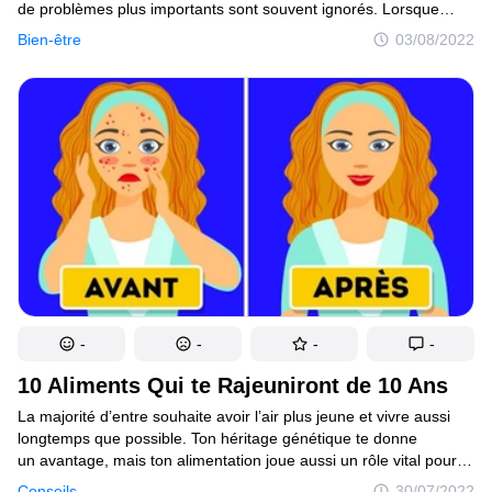
de problèmes plus importants sont souvent ignorés. Lorsque
notre santé est en jeu, il vaut mieux prévenir que guérir. C’est
Bien-être
03/08/2022
donc une bonne idée de prendre rendez-vous chez le médecin
lorsque nous remarquons ces symptômes.
-
-
-
-
10 Aliments Qui te Rajeuniront de 10 Ans
La majorité d’entre souhaite avoir l’air plus jeune et vivre aussi
longtemps que possible. Ton héritage génétique te donne
un avantage, mais ton alimentation joue aussi un rôle vital pour
aider à augmenter ta durée de vie.Aujourd’hui, nous allons
Conseils
30/07/2022