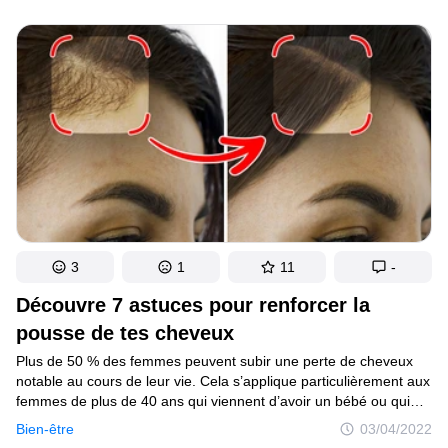
l’avoine de bonne qualité (celle qui respecte l’environnement
et qui est exempte d’impuretés) te permet de te sentir mieux
et d’être bien à l’intérieur comme à l’extérieur. Nous allons parler
de ce sujet et te donner quelques idées incroyables pour
transformer un petit-déjeuner ennuyeux à base d’avoine
en un véritable régal !
3
1
11
-
Découvre 7 astuces pour renforcer la
pousse de tes cheveux
Plus de 50 % des femmes peuvent subir une perte de cheveux
notable au cours de leur vie. Cela s’applique particulièrement aux
femmes de plus de 40 ans qui viennent d’avoir un bébé ou qui
ont commencé leur ménopause. Tu peux bien sûr couper tes
Bien-être
03/04/2022
cheveux, mais cela vaut tout de même la peine d’essayer