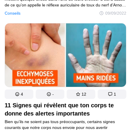
de ce qu’on appelle le réflexe auriculaire de toux du nerf d’Arnold,
qui est toutefois très rare. Tes pieds et tes avant-bras sont
Conseils
09/09/2022
approximativement de la même longueur. Cela te semble
improbable ? Mesure ton bras du creux du coude au poignet
et compare-le à ton pied ou à ta chaussure. Et oui, c’est la même
longueur ! La respiration ne consiste pas seulement à inspirer
et expirer. Il s’agit aussi de la façon dont tu le fais, car cela peut
affecter la forme de ton visage. Si tu respires par le nez, tu auras
des pommettes bien définies avec le temps, et cela rendra ton
visage plus large car ta langue exercera une pression contre
ta mâchoire. Si tu respires par la bouche, ta langue n’aura pas
d’endroit où se reposer. Cela modifiera la structure de ton visage
au fil du temps. Il pourra être plus étroit, et tes pommettes
ne seront pas aussi saillantes.
4
-
12
1
11 Signes qui révèlent que ton corps te
donne des alertes importantes
Bien qu’ils ne soient pas tous préoccupants, certains signes
courants que notre corps nous envoie pour nous avertir