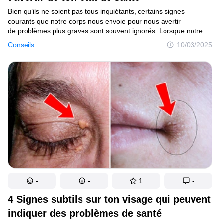
Bien qu’ils ne soient pas tous inquiétants, certains signes
courants que notre corps nous envoie pour nous avertir
de problèmes plus graves sont souvent ignorés. Lorsque notre
santé est en jeu, mieux vaut prévenir que guérir. C’est pourquoi
Conseils
10/03/2025
il est conseillé de prendre rendez-vous avec un médecin lorsque
nous remarquons ces symptômes.
-
-
1
-
4 Signes subtils sur ton visage qui peuvent
indiquer des problèmes de santé