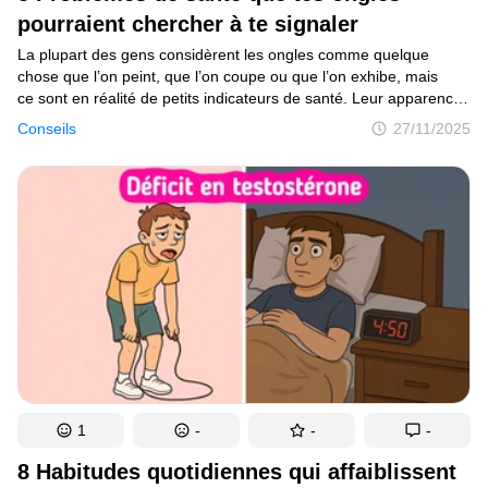
Tests
pourraient chercher à te signaler
La plupart des gens considèrent les ongles comme quelque
Création
chose que l’on peint, que l’on coupe ou que l’on exhibe, mais
ce sont en réalité de petits indicateurs de santé. Leur apparence
Maison
et leur façon de pousser peuvent t’en dire long sur ce qui
Conseils
27/11/2025
se passe à l’intérieur de ton corps, parfois même avant que
Inventions
tu ne ressentes le moindre symptôme. Une fois que
tu commences à y prêter attention, il devient difficile de ne pas
Développements
être curieux.
Cuisine
Arts
Bien-être
Admiration
Animaux
1
-
-
-
Photographie
8 Habitudes quotidiennes qui affaiblissent
Célébrités