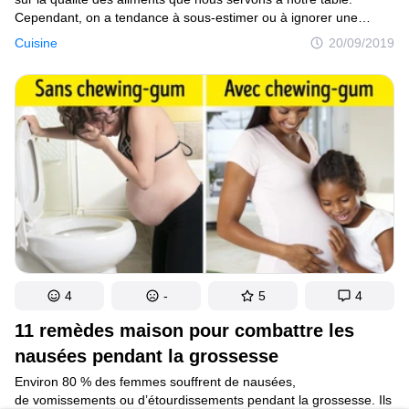
Cependant, on a tendance à sous-estimer ou à ignorer une
question essentielle : est-ce que nous les mangeons
Cuisine
20/09/2019
correctement ? Les asperges, les fraises, les yaourts et les
haricots sont tous des aliments sains, mais il arrive souvent que
nous ne les consommions pas comme il le faudrait, et par
conséquent, qu’on en perde les meilleurs éléments nutritifs.
4
-
5
4
11 remèdes maison pour combattre les
nausées pendant la grossesse
Environ 80 % des femmes souffrent de nausées,
de vomissements ou d’étourdissements pendant la grossesse. Ils