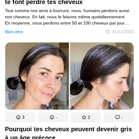
te font perdre tes cheveux
Tout comme nos amis à fourrure, nous, humains perdons aussi
nos cheveux. En fait, nous le faisons même quotidiennement.
En moyenne, nous perdons entre 50 et 100 cheveux par jour.
Mais c’est tout à fait normal, et bien que ça ne soit pas si évident
Bien-être
31/12/2020
à remarquer, nous avons plus de 100 000 follicules pileux sur
notre cuir chevelu. Mais parfois, pour diverses raisons, il arrive
que nous perdions plus de cheveux que de raison.
3
-
2
-
Pourquoi tes cheveux peuvent devenir gris
à un âge précoce