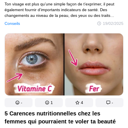
Ton visage est plus qu’une simple façon de t’exprimer, il peut
également fournir d’importants indicateurs de santé. Des
changements au niveau de la peau, des yeux ou des traits
du visage peuvent signaler des problèmes de santé sous-jacents.
Conseils
19/02/2025
En prêtant attention à ces signes, tu peux repérer rapidement
des affections potentielles, ce qui t’offre une occasion précieuse
de poser un diagnostic et de recevoir un traitement.
-
1
4
-
5 Carences nutritionnelles chez les
femmes qui pourraient te voler ta beauté