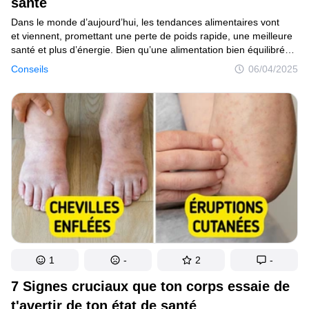
santé
Dans le monde d’aujourd’hui, les tendances alimentaires vont
et viennent, promettant une perte de poids rapide, une meilleure
santé et plus d’énergie. Bien qu’une alimentation bien équilibrée
soit essentielle pour le bien-être général, parfois même les
Conseils
06/04/2025
habitudes alimentaires les plus saines peuvent présenter des
inconvénients cachés. Beaucoup de personnes se concentrent
sur ce qu’elles mangent pour atteindre leurs objectifs de forme
ou esthétiques, sans se rendre compte que leur régime peut
en réalité faire plus de mal que de bien. Dans cet article, nous
mettrons en lumière les principaux signaux d’alerte.
1
-
2
-
7 Signes cruciaux que ton corps essaie de
t'avertir de ton état de santé