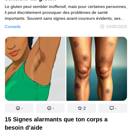
Le gluten peut sembler inoffensif, mais pour certaines personnes,
il peut discrètement provoquer des problèmes de santé
importants. Souvent sans signes avant-coureurs évidents, ses
effets peuvent passer inaperçus, causant potentiellement des
Conseils
15/05/2025
dommages à long terme. Reconnaître comment ton corps réagit
au gluten est essentiel pour protéger ton bien-être global.
-
-
2
-
15 Signes alarmants que ton corps a
besoin d’aide