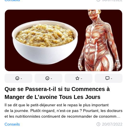
révéler les dix aliments anti-âges qui rendront ta peau
rayonnante.As-tu le bec sucré ? Nous avons aussi des bonnes
nouvelles pour toi !
-
-
-
-
Que se Passera-t-il si tu Commences à
Manger de L’avoine Tous Les Jours
Il se dit que le petit-déjeuner est le repas le plus important
de la journée. Plutôt ringard, n’est-ce pas ? Pourtant, les docteurs
et les nutritionnistes continuent de recommander de consommer
de l’avoine au petit-déjeuner. Et c’est parce qu’ils savent que
Conseils
20/07/2022