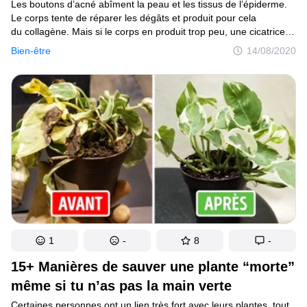
Les boutons d’acné abîment la peau et les tissus de l’épiderme.
Le corps tente de réparer les dégâts et produit pour cela
du collagène. Mais si le corps en produit trop peu, une cicatrice
apparaît finalement. L’industrie cosmétique a élaboré un bon
Bien-être
14/08/2020
nombre de produits pour y remédier, mais le plus simple
et le plus naturel pour cela, c’est encore de tester des aliments
naturels et sains.
1
-
8
-
15+ Manières de sauver une plante “morte”
même si tu n’as pas la main verte
Certaines personnes ont un lien très fort avec leurs plantes, tout