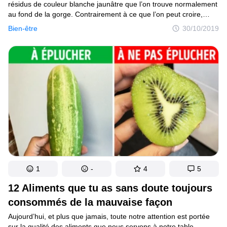
résidus de couleur blanche jaunâtre que l’on trouve normalement
au fond de la gorge. Contrairement à ce que l’on peut croire,
elles sont souvent inoffensives et ne causent que de légers
Bien-être
30/10/2019
désagréments comme une déglutition douloureuse, une
inflammation rouge des amygdales ou encore cette mauvaise
haleine que nous avons tous connue un jour et que l’on déteste.
1
-
4
5
12 Aliments que tu as sans doute toujours
consommés de la mauvaise façon
Aujourd’hui, et plus que jamais, toute notre attention est portée
sur la qualité des aliments que nous servons à notre table.