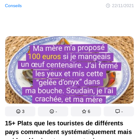
moins chère. On pourrait se dire par exemple : “Ce ne sont que
Conseils
22/11/2021
des pantoufles pour la maison — peu importe à quoi elles
ressemblent”. Mais de temps en temps, il est important
de se demander si nous économisons vraiment de l’argent
en achetant ce qui est moins cher.
3
-
6
-
15+ Plats que les touristes de différents
pays commandent systématiquement mais