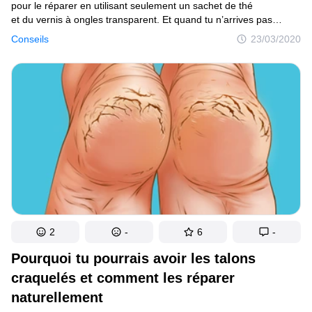
pour le réparer en utilisant seulement un sachet de thé
et du vernis à ongles transparent. Et quand tu n’arrives pas
à faire passer ton hoquet, pourquoi ne pas tenter notre méthode
Conseils
23/03/2020
pour le faire disparaître enfin ? Ce genre de petits problèmes
du quotidien peuvent nous arriver à tous, mais ne t’inquiète pas,
nous avons des solutions à te proposer !
2
-
6
-
Pourquoi tu pourrais avoir les talons
craquelés et comment les réparer
naturellement