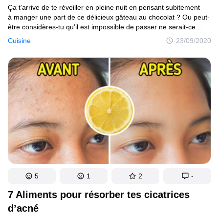
Ça t’arrive de te réveiller en pleine nuit en pensant subitement
à manger une part de ce délicieux gâteau au chocolat ? Ou peut-
être considères-tu qu’il est impossible de passer ne serait-ce
qu’une journée sans manger de tomates ? Ce genre d’envies
Cuisine
23/09/2020
peut signifier que tu es stressé, mais selon certaines études, elles
peuvent aussi révéler un manque de certains nutriments.
5
1
2
-
7 Aliments pour résorber tes cicatrices
d’acné