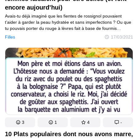
encore aujourd’hui)
Avais-tu déjà imaginé que les fientes de rossignol pouvaient
t’aider à garder la peau hydratée et sans imperfections ? Ou que
tu pouvais porter du rouge à lèvres fait à base de fourmis
et de coléoptères écrasés ? Ou mieux encore, que raser les
Filles
17/03/2021
cheveux de ton front te donnerait l’air plus noble ou plus
intelligente ? Les pratiques de ce genre étaient très courantes
chez les femmes au cours des siècles. Certaines d’entre elles
sont encore suivies aujourd’hui, même si nous ne nous
en rendons pas compte. Mais heureusement, la majeure partie
d’entre elles appartiennent au passé, comme celle consistant
à serrer les pieds des filles dès leur plus jeune âge pour retarder
leur croissance, ce qui était très à la mode dans la Chine antique.
3
1
4
-
10 Plats populaires dont nous avons marre,