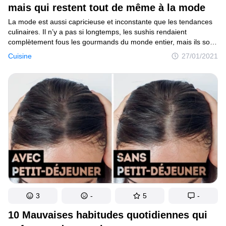
mais qui restent tout de même à la mode
La mode est aussi capricieuse et inconstante que les tendances
culinaires. Il n’y a pas si longtemps, les sushis rendaient
complètement fous les gourmands du monde entier, mais ils sont
désormais peu à peu remplacés par le phô bô et le poke. Tout
Cuisine
27/01/2021
comme certains vêtements, coiffures et maquillages à la mode
mènent parfois à se poser des questions du genre : “Sérieux?”,
certains plats populaires peuvent eux aussi laisser perplexes.
3
-
5
-
10 Mauvaises habitudes quotidiennes qui