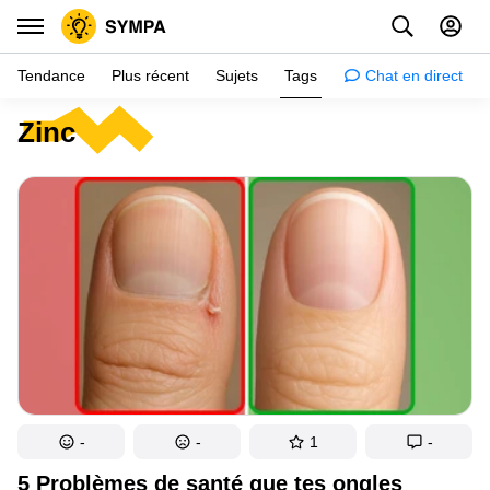
Tendance
Plus récent
Sujets
Tags
Chat en direct
Zinc
Inspiration
Psychologie
Conseils
Filles
Couple
Histoires
Éducation
Gens
-
-
1
-
Amazon
5 Problèmes de santé que tes ongles