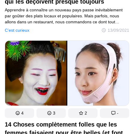
qui les déçoivent presque toujours
Apprendre à connaître un nouveau pays passe inévitablement
par goûter des plats locaux et populaires. Mais parfois, nous
allons dans un restaurant, nous commandons ce dont tout
le monde parle, et après avoir pris quelques bouchées, nous
C’est curieux
13/09/2021
nous demandons ce qui peut bien rendre fameux ce plat.
4
3
2
-
14 Choses complètement folles que les
femmes faisaient pour être belles (et font