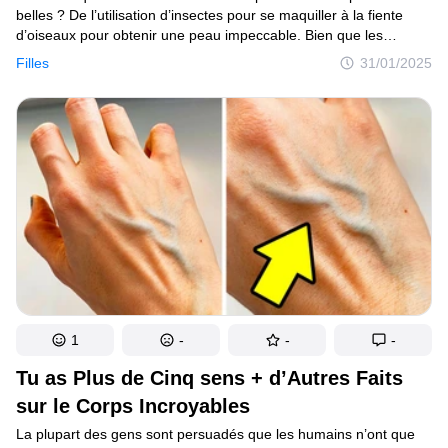
belles ? De l’utilisation d’insectes pour se maquiller à la fiente
d’oiseaux pour obtenir une peau impeccable. Bien que les
tendances en matière de beauté aient évolué, certaines
Filles
31/01/2025
techniques sont restées les mêmes au fil du temps. Voici
14 astuces de beauté que les femmes ont utilisées dans le passé
pour être éblouissantes.
1
-
-
-
Tu as Plus de Cinq sens + d’Autres Faits
sur le Corps Incroyables
La plupart des gens sont persuadés que les humains n’ont que