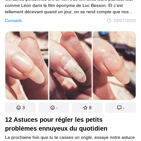
comme Léon dans le film éponyme de Luc Besson. Et c’est
tellement décevant quand un jour, on se rend compte que nos
amies vivent leurs dernières heures, avec leurs feuilles
Conseils
28/07/2020
complètement desséchées. Mais il y a une bonne nouvelle !
Ne perds plus de temps à pleurer ta plante morte, car il existe
des techniques pour les ramener à la vie et les rendre encore
plus belles.
3
-
8
-
12 Astuces pour régler les petits
problèmes ennuyeux du quotidien
La prochaine fois que tu te casses un ongle, essaye notre astuce