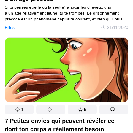
Si tu penses être le ou la seul(e) à avoir les cheveux gris
à un âge relativement jeune, tu te trompes. Le grisonnement
précoce est un phénomène capillaire courant, et bien qu’il puisse
être mal perçu, il peut aussi être le signe d’une maladie sous-
Filles
21/11/2020
jacente.
1
-
5
-
7 Petites envies qui peuvent révéler ce
dont ton corps a réellement besoin