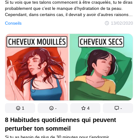
Si tu vois que tes talons commencent à être craquelés, tu te diras
probablement que c’est le manque d’hydratation de ta peau.
Cependant, dans certains cas, il devrait y avoir d’autres raisons
qui expliqueraient que ta peau soit sèche et commence
Conseils
13/02/2020
à se craqueler.
1
-
4
-
8 Habitudes quotidiennes qui peuvent
perturber ton sommeil
Si tu as besoin de plus de 30 minutes pour t’endormir