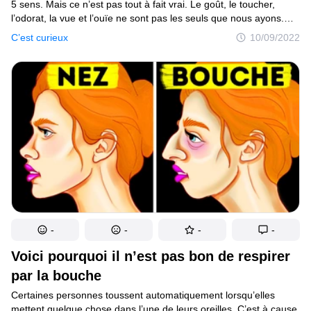
5 sens. Mais ce n’est pas tout à fait vrai. Le goût, le toucher,
l’odorat, la vue et l’ouïe ne sont pas les seuls que nous ayons.
Les scientifiques affirment que les gens ont entre 9 et 20 sens
C’est curieux
10/09/2022
au total. Parmi eux : la thermoception, qui est le sens
de la chaleur ; l’équilibrioception, qui est le sens de l’équilibre.
Il y a aussi le sens du temps qui passe — bien que tout le monde
ne semble pas maîtriser parfaitement ce dernier.Jusqu’à
un passé récent, on pensait qu’il n’y avait que huit groupes
sanguins différents. Mais en réalité, il existe plus de 30 systèmes
de groupes sanguins connus. Pour chaque kg de graisse que
tu prends, tu génères 1 km de nouveaux vaisseaux sanguins
pour fournir de l’oxygène et des nutriments à ton corps.
-
-
-
-
Voici pourquoi il n’est pas bon de respirer
par la bouche
Certaines personnes toussent automatiquement lorsqu’elles
mettent quelque chose dans l’une de leurs oreilles. C’est à cause