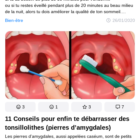
ou si tu restes éveillé pendant plus de 20 minutes au beau milieu
de la nuit, alors tu dois améliorer la qualité de ton sommeil.
La meilleure façon d’y parvenir est de s’assurer que tes
Bien-être
26/01/2020
habitudes quotidiennes n’interfèrent pas dans tes heures
passées dans les bras de Morphée.
3
1
3
7
11 Conseils pour enfin te débarrasser des
tonsillolithes (pierres d’amygdales)
Les pierres d’amygdales, aussi appelées caséum, sont de petits