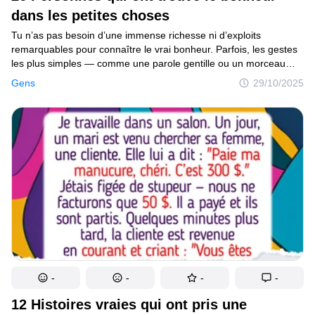
Tests
dans les petites choses
Tu n’as pas besoin d’une immense richesse ni d’exploits
Création
remarquables pour connaître le vrai bonheur. Parfois, les gestes
les plus simples — comme une parole gentille ou un morceau
Maison
de chocolat — peuvent éveiller une joie aussi profonde que celle
Gens
29/10/2025
de remporter un grand championnat. Les histoires suivantes sur
Inventions
le bonheur prouvent qu’aucun acte, aussi petit soit-il, n’est
insignifiant.
Développements
Cuisine
Arts
Bien-être
Admiration
Animaux
-
-
-
-
Photographie
12 Histoires vraies qui ont pris une
Célébrités