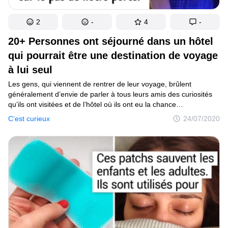
2
-
4
-
20+ Personnes ont séjourné dans un hôtel
qui pourrait être une destination de voyage
à lui seul
Les gens, qui viennent de rentrer de leur voyage, brûlent
généralement d’envie de parler à tous leurs amis des curiosités
qu’ils ont visitées et de l’hôtel où ils ont eu la chance
de descendre. Les hôtels, qui sont en compétition les uns avec
C’est curieux
24/07/2020
les autres, doivent évoluer avec le temps. Les hôteliers
comprennent bien qu’une petite chambre avec un lit tout simple
restera progressivement dans le passé et qu’il est nécessaire
aujourd’hui de faire vivre une expérience unique à leurs clients.