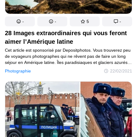
-
-
5
-
28 Images extraordinaires qui vous feront
aimer l’Amérique latine
Cet article est sponsorisé par Depositphotos. Vous trouverez peu
de voyageurs photographes qui ne rêvent pas de faire un long
séjour en Amérique latine. Îles paradisiaques et glaciers azurés,
vestiges mystérieux d’anciennes civilisations et villes modernes
Photographie
22/02/2021
colorées, montagnes rocailleuses inaccessibles et chutes d’eau
tumultueuses : l’Amérique latine est composée de 46 pays
et chacun d’eux s’offre à vous avec une expérience visuelle
profonde et saisissante.Si vous avez besoin d’une source
d’inspiration aujourd’hui, parcourez cette collection de photos
de voyage des contributeurs de Depositphotos, qui présente
en photos quelques merveilles de l’Amérique latine. Chacune des
images ci-dessous est remplie des ambiances de cette région
luxuriante et pleine de contrastes.