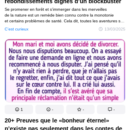
rebondissements dignes d’un blockbuster
Se promener en forêt et s’immerger dans les merveilles
de la nature est un remède bien connu contre la monotonie
et certains problèmes de santé. Cela dit, toutes les aventures sur
les sentiers ne laissent pas forcément de bons souvenirs, car
C’est curieux
13/03/2025
certaines peuvent être carrément terrifiantes. Les jungles
regorgent de mystères et d’événements étranges, comme l’ont
découvert ces Redditors à travers leurs propres expériences.
Et les retournements de situation sont encore plus incroyables !
1
-
-
-
20+ Preuves que le «bonheur éternel»
n’existe pas seulement dans les contes de