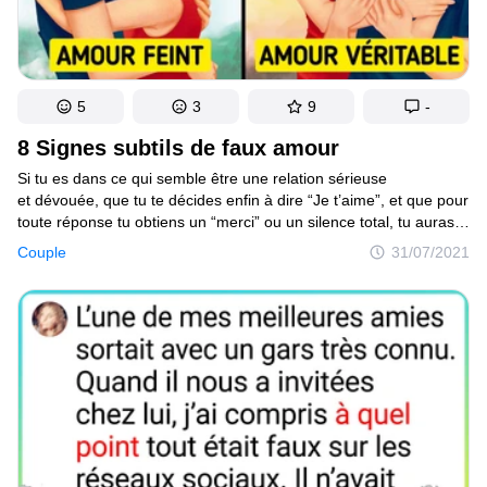
5
3
9
-
8 Signes subtils de faux amour
Si tu es dans ce qui semble être une relation sérieuse
et dévouée, que tu te décides enfin à dire “Je t’aime”, et que pour
toute réponse tu obtiens un “merci” ou un silence total, tu auras
l’impression que ton monde s’écroule. Et là, tu commenceras
Couple
31/07/2021
à te demander si ton/ta partenaire est aussi honnête et ouvert(e)
avec toi que tu le pensais. Quoi qu’il en soit, son incapacité
à s’ouvrir à toi sur ses sentiments devrait te faire réfléchir.