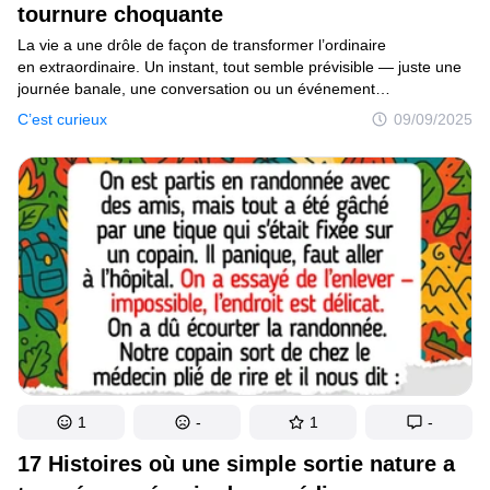
tournure choquante
C’est curieux
La vie a une drôle de façon de transformer l’ordinaire
en extraordinaire. Un instant, tout semble prévisible — juste une
Endroits
journée banale, une conversation ou un événement
quelconque — puis un rebondissement inattendu change tout.
Humour
C’est curieux
09/09/2025
Entre des retrouvailles surprenantes et des secrets longtemps
enfouis qui refont surface, certaines histoires réelles prennent
des tournures si incroyables qu’on dirait qu’elles sortent tout droit
d’un film.
Auteurs
Règles éditoriales
Contacte la rédaction
Politique de confidentialité
Politique de droit d'auteur
Politique relative aux cookies
1
-
1
-
Modalités de service
17 Histoires où une simple sortie nature a
Plan de site