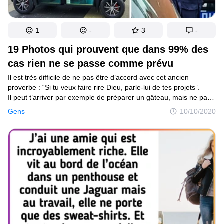
1
-
3
-
19 Photos qui prouvent que dans 99% des
cas rien ne se passe comme prévu
Il est très difficile de ne pas être d’accord avec cet ancien
proverbe : “Si tu veux faire rire Dieu, parle-lui de tes projets”.
Il peut t’arriver par exemple de préparer un gâteau, mais ne pas
pouvoir le retirer du moule sans l’abîmer, ou de décider de faire
Gens
10/10/2020
une lessive, mais devoir contacter un réparateur pour ta machine
à laver, car une pièce a accidentellement endommagé le cylindre
intérieur, ou encore décider, pour la première fois de ta vie,
de partir en randonnée et camper, mais abandonner
immédiatement bien que tu aies tout planifié, parce que
tu es terrifié après avoir vu des traces de pas ou entendu des
bruits étranges d’animaux sauvages. Et c’est pourquoi
tu as parfois l’impression de jouer à un jeu divin : tu planifies
ta vie, et cette dernière décide soudainement de rebattre les
cartes, pour devenir plus pimentée et encore plus intéressante.