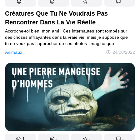
-
-
-
-
Créatures Que Tu Ne Voudrais Pas
Rencontrer Dans La Vie Réelle
Accroche-toi bien, mon ami ! Ces internautes sont tombés sur
des choses effrayantes dans la vraie vie, mais je suppose que
tu ne veux pas t’approcher de ces photos. Imagine que
tu embarques dans un énorme Boeing et que tu es prêt
Animaux
24/08/2022
à décoller. C’est la première fois que tu prends l’avion.
Tu as peur, mais les gens te répètent que c’est sans danger.
Tu réussis à te convaincre que tout va bien se passer jusqu’à
ce que le pilote prenne la parole pour te donner des nouvelles
inquiétantes. "Bonjour à tous, notre vol a été annulé pour des
raisons de sécurité. Il semble qu’un nuage d’abeilles plane
à proximité de l’une de nos ailes, et nous devrons les retirer
avant le décollage. Je dois dire que c’est une première. Quant
à moi, j’aimerais bien quitter l’avion, s’il vous plaît !
1
-
-
-