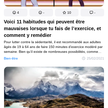
4
-
10
-
Voici 11 habitudes qui peuvent être
mauvaises lorsque tu fais de l’exercice, et
comment y remédier
Pour lutter contre la sédentarité, il est recommandé aux adultes
âgés de 19 à 64 ans de faire 150 minutes d’exercice modéré par
semaine. Bien qu’il existe de nombreuses possibilités, comme
la pratique d’un sport, la randonnée ou le vélo, faire de l’exercice
Bien-être
25/02/2021
à la maison devient de plus en plus populaire à mesure que nos
modes de vie changent. Ne pas avoir le temps de sortir afin
de brûler les kilos superflus n’est donc plus un problème grâce
aux applications et aux appareils de fitness à domicile disponibles
à l’achat.