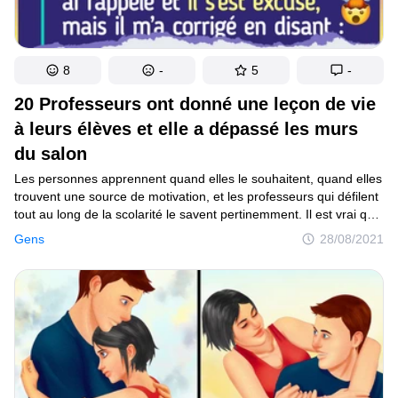
8
-
5
-
20 Professeurs ont donné une leçon de vie
à leurs élèves et elle a dépassé les murs
du salon
Les personnes apprennent quand elles le souhaitent, quand elles
trouvent une source de motivation, et les professeurs qui défilent
tout au long de la scolarité le savent pertinemment. Il est vrai que
certains d’entre eux se contentent de transmettre le contenu
Gens
28/08/2021
présent dans les livres, tandis que d’autres offrent de véritables
leçons de vie qui permettent de s’ouvrir à de nouveaux horizons
et d’être pas seulement meilleurs en tant qu’étudiants, mais
également en tant qu’individus.