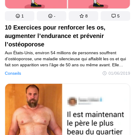
1
-
8
5
10 Exercices pour renforcer les os,
augmenter l’endurance et prévenir
l’ostéoporose
Aux États-Unis, environ 54 millions de personnes souffrent
d’ostéoporose, une maladie silencieuse qui affaiblit les os et qui
fait son apparition vers l’âge de 50 ans ou même avant. Elle
touche principalement les femmes âgées, provoquant des
Conseils
01/06/2019
fractures de la hanche et de la colonne vertébrale, affectant
la mobilité et l’autonomie. Pour réduire les risques, il est essentiel
de maintenir une vie saine, en consacrant environ 30 minutes
ou 1 heure à certaines activités, toujours accompagnées d’une
alimentation équilibrée.