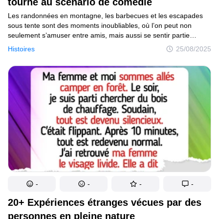
tourné au scénario de comédie
Mise à jour du consentement
Les randonnées en montagne, les barbecues et les escapades
sous tente sont des moments inoubliables, où l’on peut non
seulement s’amuser entre amis, mais aussi se sentir partie
© 2014–2026
TheSoul Publishing
.
intégrante de la nature sauvage. Les héros de notre sélection ont
Tous droits réservés.
Histoires
25/08/2025
vécu les aventures les plus incroyables : certains ont retrouvé
leur ex-petite amie en pleine rando après 15 ans, d’autres ont
même réussi à se lier d’amitié avec un raton laveur.
-
-
-
-
20+ Expériences étranges vécues par des
personnes en pleine nature