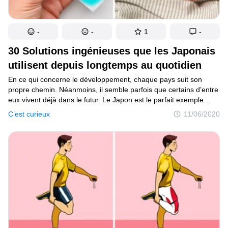
-
-
1
-
30 Solutions ingénieuses que les Japonais
utilisent depuis longtemps au quotidien
En ce qui concerne le développement, chaque pays suit son
propre chemin. Néanmoins, il semble parfois que certains d’entre
eux vivent déjà dans le futur. Le Japon est le parfait exemple
du pays où les gens modifient des choses complètement
C’est curieux
11/06/2020
ordinaires et les améliorent afin de rendre leur vie plus facile
et pratique. Cependant, bien que le Japon ait fait d’incroyables
progrès technologiques, les Japonais gardent une attitude
particulière envers la nature et chérissent les petits plaisirs,
et cela a sûrement un impact sur leur mode de vie et sa qualité.