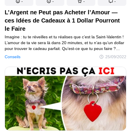
-
-
-
-
L’Argent ne Peut pas Acheter l’Amour —
ces Idées de Cadeaux à 1 Dollar Pourront
le Faire
Imagine : tu te réveilles et tu réalises que c’est la Saint-Valentin !
L’amour de ta vie sera là dans 20 minutes, et tu n’as qu’un dollar
pour trouver le cadeau parfait. Qu’est-ce que tu peux faire ?
Eh bien, tu peux passer 10 minutes à regarder ces conseils,
Conseils
25/09/2022
et ensuite tu auras 10 minutes de plus pour utiliser l’un d’entre
eux. C’est parti !