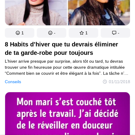
Tu pourras lire leurs témoignages dans cet article
1
-
1
-
8 Habits d’hiver que tu devrais éliminer
de ta garde-robe pour toujours
L’hiver arrive presque par surprise, alors tôt ou tard, tu devras
trouver une fin heureuse pour cette œuvre dramatique intitulée
“Comment bien se couvrir et être élégant à la fois”. La tâche n’est
pas facile, mais il est tout à fait possible d’y arriver si tu connais
Conseils
01/11/2018
d’avance les erreurs les plus courantes que l’on peut commettre
dans cette saison.