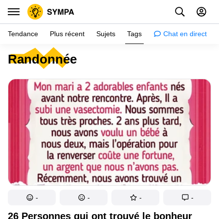
Tendance
Plus récent
Sujets
Tags
Chat en direct
Randonnée
Inspiration
Psychologie
Conseils
Filles
Couple
Histoires
Éducation
Gens
-
-
-
-
Amazon
26 Personnes qui ont trouvé le bonheur