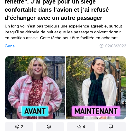
fenêtre”. J’ai payé pour un siège
confortable dans l’avion et j’ai refusé
d’échanger avec un autre passager
Un long vol n’est pas toujours une expérience agréable, surtout
lorsqu’il se déroule de nuit et que les passagers doivent dormir
en position assise. Cette tâche peut être facilitée en achetant
un billet en classe affaires ou en payant un peu plus pour
Gens
02/03/2023
un siège avec plus d’espace pour les jambes. La protagoniste
de l’article d’aujourd’hui a choisi cette dernière option, mais
lorsqu’elle est entrée dans la cabine, elle a découvert que son
siège était occupé par un adolescent dont la mère insistait pour
qu’elle échange son siège avec celui de son fils.
2
-
4
-