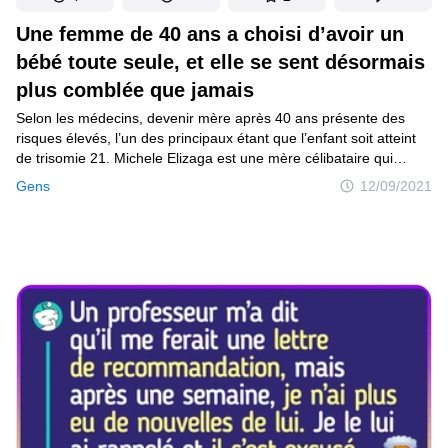
Une femme de 40 ans a choisi d’avoir un
bébé toute seule, et elle se sent désormais
plus comblée que jamais
Selon les médecins, devenir mère après 40 ans présente des
risques élevés, l’un des principaux étant que l’enfant soit atteint
de trisomie 21. Michele Elizaga est une mère célibataire qui
a tout de même choisi d’avoir un enfant après 40 ans,
Gens
12/09/2021
et aujourd’hui, malgré toutes les difficultés rencontrées, elle
estime que son fils Matthew est un véritable cadeau que lui a fait
le destin.