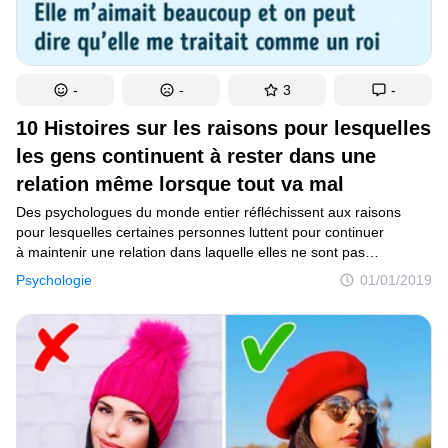
-
-
3
-
10 Histoires sur les raisons pour lesquelles
les gens continuent à rester dans une
relation même lorsque tout va mal
Des psychologues du monde entier réfléchissent aux raisons
pour lesquelles certaines personnes luttent pour continuer
à maintenir une relation dans laquelle elles ne sont pas
heureuses. Bien sûr, la plupart des couples ne se séparent pas
Psychologie
01/01/2019
à cause des enfants ou des biens matériels : ils ne veulent pas
nuire aux premiers ou diviser les seconds. Mais il y a aussi
d’autres raisons, comme la peur de la solitude
ou du changement. Pour savoir quelles autres choses
maintiennent les gens dans une relation toxique, nous avons
demandé à plusieurs hommes et femmes pourquoi ils
ne rompaient pas avec leur partenaire, même si les moments
négatifs avec eux l’emportaient largement sur les positifs.