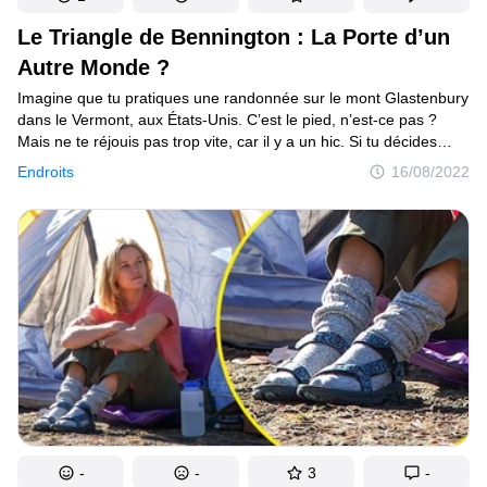
Le Triangle de Bennington : La Porte d’un
Autre Monde ?
Imagine que tu pratiques une randonnée sur le mont Glastenbury
dans le Vermont, aux États-Unis. C’est le pied, n’est-ce pas ?
Mais ne te réjouis pas trop vite, car il y a un hic. Si tu décides
de t’attaquer à la Long Trail, ne pars surtout pas seul. Pourquoi ?
Endroits
16/08/2022
Eh bien, disons que si tu portes du rouge, tu risques de devenir
la vedette d’un véritable numéro de disparition...
-
-
3
-