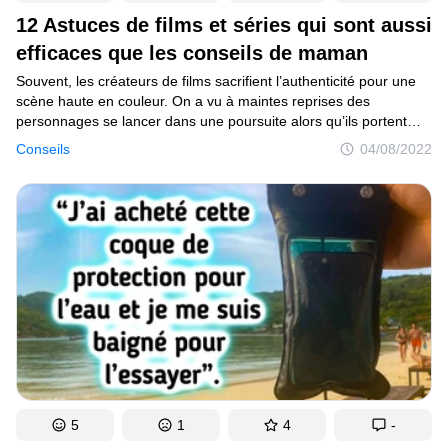
12 Astuces de films et séries qui sont aussi
efficaces que les conseils de maman
Souvent, les créateurs de films sacrifient l’authenticité pour une
scène haute en couleur. On a vu à maintes reprises des
personnages se lancer dans une poursuite alors qu’ils portent
des talons, ou se disputer au moment le moins opportun.
Conseils
04/08/2022
D’ailleurs, les paroles et les actions de certains héros comportent
beaucoup plus de sens que cela ne paraît.
5
1
4
-