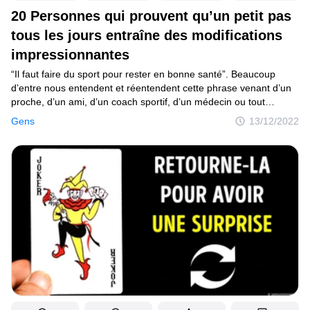
20 Personnes qui prouvent qu’un petit pas
tous les jours entraîne des modifications
impressionnantes
“Il faut faire du sport pour rester en bonne santé”. Beaucoup
d’entre nous entendent et réentendent cette phrase venant d’un
proche, d’un ami, d’un coach sportif, d’un médecin ou tout
simplement à travers des conversions entre inconnus dans
Gens
13/12/2022
la rue. Si certains hésitent encore à suivre ce conseil, faute
de temps, un grand nombre ont déjà sauté le pas et sont rentrés
dans le moule. Comme les personnes dans cet article qui nous
montrent aujourd’hui avec fierté à quel point se mettre
à l’exercice physique leur a été bénéfique.