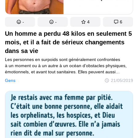
-
-
4
6
Un homme a perdu 48 kilos en seulement 5
mois, et il a fait de sérieux changements
dans sa vie
Les personnes en surpoids sont généralement confrontées
à un moment ou à un autre à un océan d’obstacles physiques,
émotionnels, et avant tout sanitaires. Elles peuvent aussi
se sentir très faibles et beaucoup moins sûrs d’elles. Et même
Gens
21/05/2019
si certaines d’entre elles ne parviennent jamais à sortir
de ce piège de leur vie, d’autres en ont un jour assez et décident
d’agir. L’histoire de Jeremiah Peterson montre que même peser
132 kilos n’est pas un obstacle quand on a la bonne motivation.