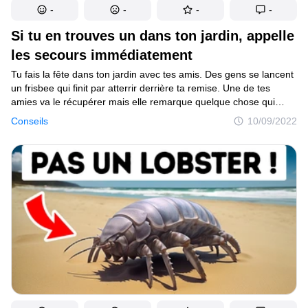
-
-
-
-
Si tu en trouves un dans ton jardin, appelle
les secours immédiatement
Tu fais la fête dans ton jardin avec tes amis. Des gens se lancent
un frisbee qui finit par atterrir derrière ta remise. Une de tes
amies va le récupérer mais elle remarque quelque chose qui
ressemble à une très grosse balle. En essayant d’attraper
Conseils
10/09/2022
le frisbee, elle voit des guêpes qui commencent à bourdonner
autour d’elle. Tu étais loin de te douter qu’il y avait un nid
de guêpes gigantesque dans ton jardin. Ton amie revient
en courant et se précipite à l’intérieur de la maison. Tout
le monde est surpris en la voyant courir soudain comme ça. Puis
l’essaim de guêpes se répand dans le jardin. Tout le monde
panique et se précipite à l’intérieur de ton salon qui s’avère très
exigu. Vous regardez tous dehors, frustrés — les guêpes vous
ont chassés de votre propre fête.