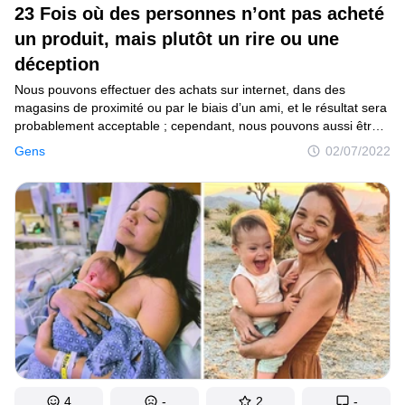
23 Fois où des personnes n’ont pas acheté
un produit, mais plutôt un rire ou une
déception
Nous pouvons effectuer des achats sur internet, dans des
magasins de proximité ou par le biais d’un ami, et le résultat sera
probablement acceptable ; cependant, nous pouvons aussi être
déçus. Tout le monde connaît quelqu’un qui a déjà fait un achat
Gens
02/07/2022
qui ne comblait pas ses attentes. À la lecture de ces
témoignages, tu décideras s’il vaut mieux en rire ou en pleurer.
4
-
2
-