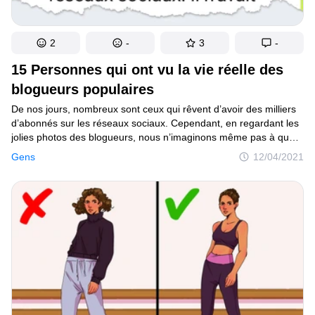
2
-
3
-
15 Personnes qui ont vu la vie réelle des
blogueurs populaires
De nos jours, nombreux sont ceux qui rêvent d’avoir des milliers
d’abonnés sur les réseaux sociaux. Cependant, en regardant les
jolies photos des blogueurs, nous n’imaginons même pas à quoi
ressemble leur vie réelle. Souvent, leurs proches trouvent
Gens
12/04/2021
insupportable d’attendre que la star d’Instagram arrive enfin
à prendre la bonne photo ou qu’elle passe son temps à regarder
son smartphone pour compter les mentions " j’aime ".