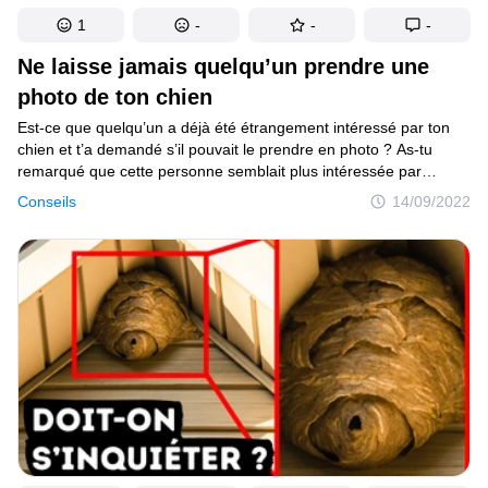
1
-
-
-
Ne laisse jamais quelqu’un prendre une
photo de ton chien
Est-ce que quelqu’un a déjà été étrangement intéressé par ton
chien et t’a demandé s’il pouvait le prendre en photo ? As-tu
remarqué que cette personne semblait plus intéressée par
la photo du collier de ton chien que par l’animal lui-même ? Elle
Conseils
14/09/2022
essayait probablement d’accéder à des informations privées sur
toi ! Un inconnu pourrait ainsi découvrir ton numéro de téléphone
ou ton lieu de résidence. Dans des endroits comme les parcs
à chiens, il est facile de se détendre et de baisser la garde face
à des inconnus. Alors fais attention aux informations que révèle
le collier de ton chien !