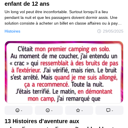
enfant de 12 ans
Un long vol peut être inconfortable. Surtout lorsqu’il a lieu
pendant la nuit et que les passagers doivent dormir assis. Une
solution consiste à acheter un billet en classe affaires ou à payer
un supplément pour un siège avec plus d’espace pour les
Histoires
29/05/2025
jambes. La protagoniste de notre article a choisi la deuxième
option, mais lorsqu’elle est entrée dans l’avion, elle a découvert
qu’un adolescent avait pris sa place, et sa mère a insisté pour
que la femme cède son siège à son fils.
-
-
-
-
13 Histoires d’aventure aux