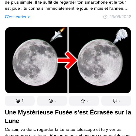
de plus simple. Il te suffit de regarder ton smartphone et le tour
est joué : tu connais immédiatement le jour, le mois et l’année.
Mais a-t-il toujours été aussi facile de connaître la date ? Nos
C’est curieux
23/09/2022
ancêtres avaient-ils même le concept d’une année qui dure 365
jours ? Oui et non. Les calendriers mayas, eux, avaient des
cycles. C’est proche de ce que nous appelons une année. Mais
le cycle maya était beaucoup plus long : 819 jours. Et c’est là que
le mystère commence. 819 jours par rapport à quoi ? Quand
ce calendrier commence-t-il et quand se termine-t-il ?
1
-
-
-
Une Mystérieuse Fusée s’est Écrasée sur la
Lune
Ce soir, va donc regarder la Lune au télescope et tu y verras
de nombreux cratères. Personne ne sait encore comment ils sont