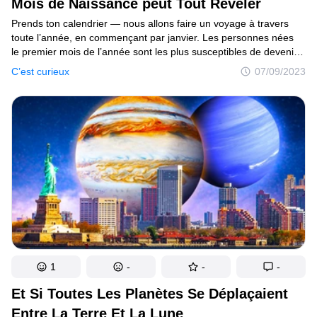
Mois de Naissance peut Tout Révéler
Prends ton calendrier — nous allons faire un voyage à travers
toute l’année, en commençant par janvier. Les personnes nées
le premier mois de l’année sont les plus susceptibles de devenir
des célébrités ! Elles peuvent aussi être très sportives.
C’est curieux
07/09/2023
Et en raison de leur penchant naturel pour le sport, elles peuvent
facilement devenir des athlètes professionnels. Elles sont plutôt
décontractées en termes de personnalité et sont réputées pour
être de grands leaders, car elles sont très charismatiques ! Les
personnes de janvier ont également une personnalité
indépendante, et elles ont tendance à se fier davantage à leurs
convictions qu’à leurs sentiments. Elles peuvent choisir de mener
une vie plus traditionnelle parce qu’elles n’aiment pas
particulièrement se distinguer.
1
-
-
-
Et Si Toutes Les Planètes Se Déplaçaient
Entre La Terre Et La Lune