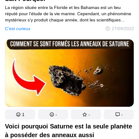
La région située entre la Floride et les Bahamas est un lieu
réputé pour l’étude de la vie marine. Cependant, un phénomène
mystérieux s’y produit chaque année, dont les scientifiques
ne comprennent pas encore les raisons. Il arrive que des nuages
C’est curieux
27/09/2022
blancs apparaissent à la surface de l’eau. En termes techniques,
ce phénomène est appelé “whiting event”. D’après les
informations dont ils disposent à ce jour, les scientifiques pensent
que ces taches blanches pourraient contenir des particules riches
en carbone. Les îles Bahamas reposent en effet sur une grande
plate-forme de carbone, qui reste cachée sous l’eau. Une autre
théorie envisagée pour ces nuages inhabituels est qu’ils sont
peut-être causés par la prolifération de minuscules plantes dans
l’eau. Les scientifiques ont même essayé d’utiliser les images
prises du ciel par la NASA pour tenter de comprendre
le mouvement de ces vapeurs d’eau.
1
-
-
-
Voici pourquoi Saturne est la seule planète
à posséder des anneaux aussi