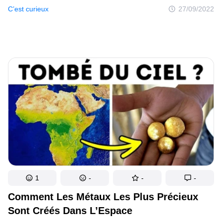
endroit n’a pas son pareil sur la planète Terre. La destination
C’est curieux
27/09/2022
finale est un lieu incroyable, connu sous le nom de Smoking Hills,
ou collines fumantes en français. Ces roches striées de rouge
brûlent sans cesse depuis des siècles. On y trouve des minéraux
qui n’existent qu’en dehors de notre planète, sur Mars. Certains
scientifiques pensent même que le site pourrait être un cas
d’étude pour découvrir la vie sur la planète rouge. À bord du petit
vaisseau de croisière, tu sors sur le pont et tu es témoin d’une
scène inhabituelle à l’horizon : tu vois des nuages de fumée
se former près d’une colline en bord de mer.
1
-
-
-
Comment Les Métaux Les Plus Précieux
Sont Créés Dans L’Espace