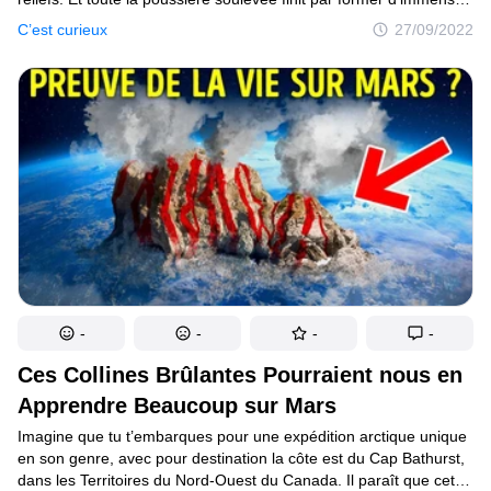
nuages. Ces nuages absorbent la lumière du soleil
C’est curieux
27/09/2022
et se réchauffent, ce qui rend les vents plus intenses encore.
Sans pluie ni océans, les nuages deviennent, à intervalles
réguliers, si grands qu’ils enveloppent la planète entière et créent
des tempêtes de poussière gigantesques.
-
-
-
-
Ces Collines Brûlantes Pourraient nous en
Apprendre Beaucoup sur Mars
Imagine que tu t’embarques pour une expédition arctique unique
en son genre, avec pour destination la côte est du Cap Bathurst,
dans les Territoires du Nord-Ouest du Canada. Il paraît que cet