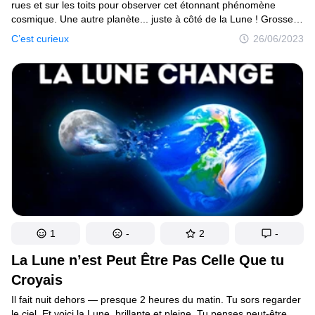
rues et sur les toits pour observer cet étonnant phénomène
cosmique. Une autre planète... juste à côté de la Lune ! Grosse
et rouge. Au début, tout le monde est excité. Mars, qui sort
C’est curieux
26/06/2023
de nulle part, a un effet étrange sur l’humanité.
1
-
2
-
La Lune n’est Peut Être Pas Celle Que tu
Croyais
Il fait nuit dehors — presque 2 heures du matin. Tu sors regarder
le ciel. Et voici la Lune, brillante et pleine. Tu penses peut-être