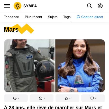
Tendance
Plus récent
Sujets
Tags
Chat en direct
Mars
Inspiration
Psychologie
Conseils
Filles
Couple
Histoires
Éducation
Gens
-
-
-
-
Amazon
À 23 ans, elle rêve de marcher sur Mars et