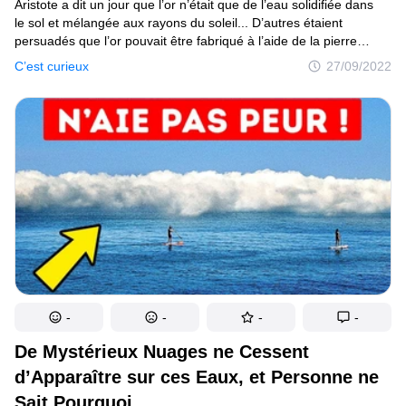
Aristote a dit un jour que l’or n’était que de l’eau solidifiée dans
le sol et mélangée aux rayons du soleil... D’autres étaient
persuadés que l’or pouvait être fabriqué à l’aide de la pierre
philosophale. Lorsque les anciens Incas ont vu de l’or pour
C’est curieux
27/09/2022
la première fois, ils ont imaginé que ce métal, tombant du ciel,
était les larmes d’une divinité. Mais sa véritable origine semble
en elle-même beaucoup plus spectaculaire. Rendons-nous dans
un passé très lointain, à une époque où il n’y avait encore
ni hommes ni animaux. Une époque où les dinosaures
n’existaient même pas encore. Une époque où les formes de vie
les plus simples commençaient tout juste à exister. Notre planète
ressemblait alors à un immense chaudron remplis d’éléments
chimiques. Les volcans, les tremblements de terre et les éclairs
se déchaînaient en permanence. C’était il y a environ 3,9
milliards d’années.
-
-
-
-
De Mystérieux Nuages ne Cessent
d’Apparaître sur ces Eaux, et Personne ne
Sait Pourquoi