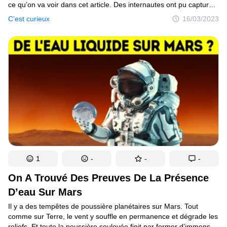
ce qu’on va voir dans cet article. Des internautes ont pu capturer
des photos au meilleur moment, ce qui a donné des résultats
C’est curieux
16/03/2023
incroyables. Nous avons décidé de compiler tout ça, pour que
tu puisses les apprécier avec nous.
1
-
-
-
On A Trouvé Des Preuves De La Présence
D’eau Sur Mars
Il y a des tempêtes de poussière planétaires sur Mars. Tout
comme sur Terre, le vent y souffle en permanence et dégrade les
reliefs. Et toute la poussière soulevée finit par former d’immenses