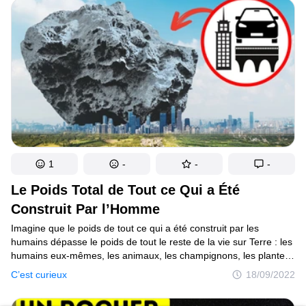
et étroite — mais sa vitesse est telle qu’il semble que la gravité
du Soleil ne l’affecte pas beaucoup.
1
-
-
-
Le Poids Total de Tout ce Qui a Été
Construit Par l’Homme
Imagine que le poids de tout ce qui a été construit par les
humains dépasse le poids de tout le reste de la vie sur Terre : les
humains eux-mêmes, les animaux, les champignons, les plantes
et les micro-organismes. Et imagine qu’il ne nous reste pas
C’est curieux
18/09/2022
longtemps avant d’arriver à court de place ; et que l’on doive
déménager sur Mars en emmenant le plus de choses possible.