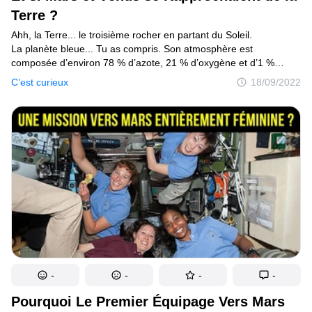
Terre ?
Ahh, la Terre... le troisième rocher en partant du Soleil.
La planète bleue... Tu as compris. Son atmosphère est
composée d’environ 78 % d’azote, 21 % d’oxygène et d’1 %
d’argon, de vapeur d’eau et de dioxyde de carbone, un équilibre
C’est curieux
18/09/2022
agréable à respirer pour toute créature vivante. Le climat est
également parfait pour l’existence de la vie, contrairement à des
endroits comme Saturne, Mercure ou tout autre objet céleste
de notre système solaire — c’est à la troposphère que nous
devons tout cela. Il s’agit de la partie la plus dense
de l’atmosphère de notre planète, d’une épaisseur de 8 à
14,5 km. C’est la couche de l’atmosphère qui affecte
en permanence notre météo et qui assure les conditions
nécessaires à la vie et à l’existence d’étendues d’eau.
-
-
-
-
Pourquoi Le Premier Équipage Vers Mars