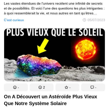
Les vastes étendues de l’univers recèlent une infinité de secrets
et de possibilités. Et voici l’une des questions les plus intrigantes :
à quoi ressemblerait la vie, et nous autres en tant qu’êtres
humains, sur d’autres planètes ? Imagine un monde où les lois
C’est curieux
05/07/2023
de la physique, les conditions et l’environnement sont si différents
de ce à quoi nous sommes habitués. Comment évoluerions-nous
pour nous adapter à ces nouvelles contrées étranges ? Voyons
voir !
-
2
-
-
On A Découvert un Astéroïde Plus Vieux
Que Notre Système Solaire