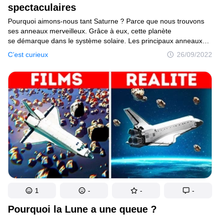
spectaculaires
Pourquoi aimons-nous tant Saturne ? Parce que nous trouvons
ses anneaux merveilleux. Grâce à eux, cette planète
se démarque dans le système solaire. Les principaux anneaux
ont un diamètre de 270 000 km, mais leur épaisseur ne dépasse
C’est curieux
26/09/2022
pas les 100 mètres. L’anneau le plus lent et le plus excentré
tourne à environ 16,4 km/seconde. La planète tourne plus
rapidement que ça sur elle-même. Mais sais-tu que Saturne est
restée dépourvue d’anneaux pendant la majeure partie de son
histoire ? Nous allons découvrir les origines de leur formation.
Grâce à la dernière visite de la sonde Cassini, les chercheurs ont
pu estimer la masse de ses anneaux : 15 millions de milliards
de tonnes. En outre, ils ont pu déterminer que les anneaux
avaient entre 10 et 100 millions d’années — donc qu’ils sont bien
plus jeunes que la planète elle-même.
1
-
-
-
Pourquoi la Lune a une queue ?