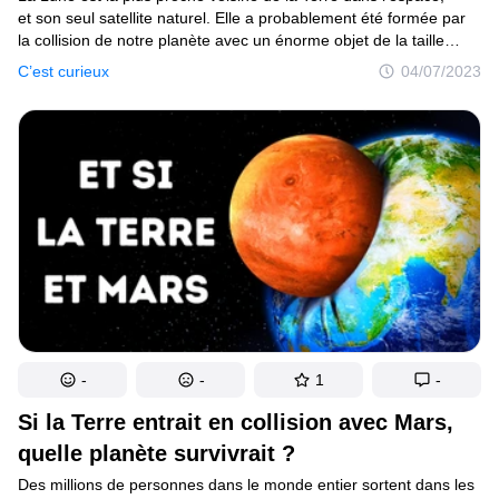
et son seul satellite naturel. Elle a probablement été formée par
la collision de notre planète avec un énorme objet de la taille
de Mars, il y a des milliards d’années. Je n’étais pas
C’est curieux
04/07/2023
là à l’époque. Cette catastrophe a transformé la Terre en une
boule de roche en fusion brûlante. Et elle a également envoyé
de la matière dans son orbite, créant ainsi la Lune. Maintenant,
cette sphère recouverte de cratères tourne autour de notre
planète. Elle provoque des marées hautes et basses partout sur
le globe. Faisant un peu plus d’un quart de la taille de la Terre,
c’est le cinquième plus grand satellite naturel du système solaire.
La Lune connaît plusieurs phases : nouvelle lune, pleine lune
et croissant, premier et dernier quartier, par exemple. Mais quel
que soit l’aspect de notre satellite, tu le trouveras toujours dans
le ciel nocturne et parfois même pendant la journée.
-
-
1
-
Si la Terre entrait en collision avec Mars,
quelle planète survivrait ?
Des millions de personnes dans le monde entier sortent dans les