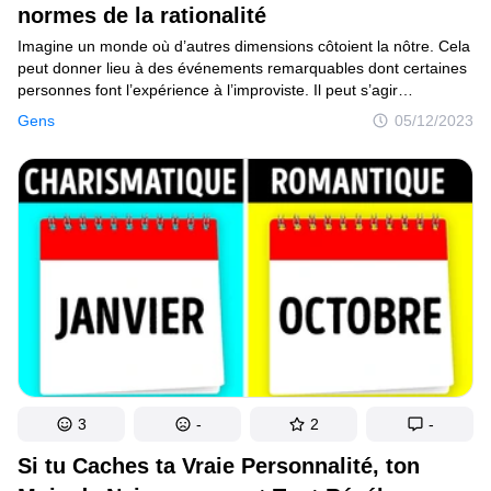
normes de la rationalité
Imagine un monde où d’autres dimensions côtoient la nôtre. Cela
peut donner lieu à des événements remarquables dont certaines
personnes font l’expérience à l’improviste. Il peut s’agir
de rencontres avec des êtres chers disparus, d’événements
Gens
05/12/2023
déroutants ou de la disparition soudaine d’objets. Certaines
personnes ont raconté ces histoires glaçantes sur les réseaux
sociaux, et nous te garantissons qu’elles te donneront
un sentiment d’inquiétude intense.
3
-
2
-
Si tu Caches ta Vraie Personnalité, ton