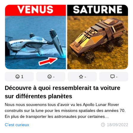
stipule que les anneaux seraient nés à partir de restes datant
de l’époque où une certaine planète se formait.
1
-
-
-
Découvre à quoi ressemblerait ta voiture
sur différentes planètes
Nous nous souvenons tous d’avoir vu les Apollo Lunar Rover
construits sur la lune pour les missions spatiales des années 70.
En plus de transporter les astronautes pour certaines
explorations, ils étaient utilisés pour prendre des photos
C’est curieux
18/09/2022
et collecter des échantillons de sol à étudier par les scientifiques.