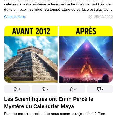
célèbre de notre système solaire, se cache quelque part très loin
dans un recoin sombre. Sa température de surface est glaciale,
avec un stupéfiant −230°C ! À première vue, ce n’est qu’un corps
C’est curieux
25/09/2022
céleste lointain, glacé et stérile. Mais est-ce que Pluton pourrait
cacher quelque chose d’intéressant ? Peut-être même la vie ?
Les scientifiques ont découvert que, malgré le fait qu’elle soit
si loin du Soleil, son intérieur est toujours chaud. Il en est ainsi
depuis que Pluton s’est formée. Sous son atmosphère brumeuse,
il y a une surface glaciale pleine de cratères et de glace d’eau
impure. Il y a aussi un grand bassin d’impact inondé d’azote gelé.
1
-
-
-
Les Scientifiques ont Enfin Percé le
Mystère du Calendrier Maya
Peux-tu me dire quelle date nous sommes aujourd’hui ? Rien