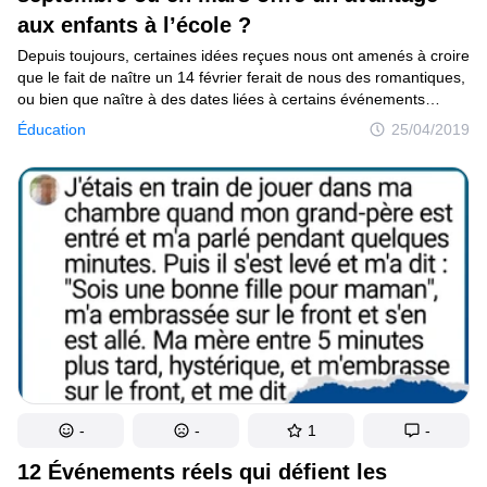
aux enfants à l’école ?
Depuis toujours, certaines idées reçues nous ont amenés à croire
que le fait de naître un 14 février ferait de nous des romantiques,
ou bien que naître à des dates liées à certains événements
historiques nous apporterait de plus ou moins bons présages
Éducation
25/04/2019
dans la vie. Mais une récente étude du Massachusetts National
Bureau of Economic Research a révélé que les personnes nées
en septembre réussiraient mieux à l’école. Cette nouvelle a attisé
notre curiosité, et nous avons décidé d’enquêter sur le sujet.
-
-
1
-
12 Événements réels qui défient les