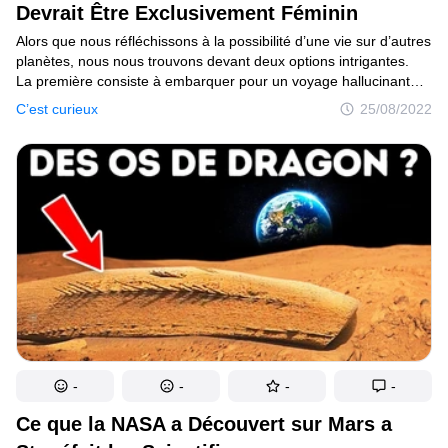
Devrait Être Exclusivement Féminin
Alors que nous réfléchissons à la possibilité d’une vie sur d’autres
planètes, nous nous trouvons devant deux options intrigantes.
La première consiste à embarquer pour un voyage hallucinant
vers un autre système solaire, qui prendrait des dizaines
C’est curieux
25/08/2022
de milliers d’années. Imagine vivre à l’étroit dans un vaisseau
spatial pendant toute ton existence, avec 2000 générations
se succédant et un contrôle strict de la population. Pas vraiment
paradisiaque, n’est-ce pas ?
-
-
-
-
Ce que la NASA a Découvert sur Mars a