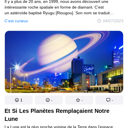
Il y a plus de 20 ans, en 1999, nous avons découvert une
intéressante roche spatiale en forme de diamant. C’est
un astéroïde baptisé Ryugu [Riougou]. Son nom se traduit
en japonais par “palais du dragon”. Il existe d’ailleurs un conte
C’est curieux
04/07/2023
populaire japonais derrière ce nom. En résumé, il s’agirait d’un
palais magique, caché dans les profondeurs de l’eau. Dans cette
histoire, un pêcheur visite le palais après avoir voyagé sur le dos
d’une tortue, puis il revient à la surface avec une boîte
mystérieuse.
1
-
-
-
Et Si Les Planètes Remplaçaient Notre
Lune
La Lune est la plus proche voisine de la Terre dans l’espace;