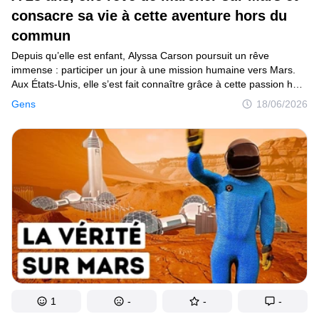
Tests
consacre sa vie à cette aventure hors du
commun
Création
Depuis qu’elle est enfant, Alyssa Carson poursuit un rêve
Maison
immense : participer un jour à une mission humaine vers Mars.
Aux États-Unis, elle s’est fait connaître grâce à cette passion hors
Inventions
norme, qu’elle n’a jamais traitée comme une simple envie
Gens
18/06/2026
passagère.
Développements
Cuisine
Arts
Bien-être
Admiration
Animaux
Photographie
1
-
-
-
Célébrités