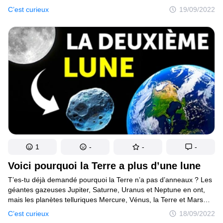
à sa surface peut atteindre les 430°C. Et pendant la nuit, elle
C’est curieux
19/09/2022
peut redescendre jusqu’à −180°C. Si les températures sont
si extrêmes, c’est parce que cette planète n’a pas d’atmosphère.
Au lieu de cela, Mercure a une mince exosphère. C’est l’une des
raisons pour lesquelles Mercure n’est pas habitable. Les
températures et le rayonnement solaire y sont trop sévères pour
qu’un organisme puisse y survivre.
1
-
-
-
Voici pourquoi la Terre a plus d’une lune
T’es-tu déjà demandé pourquoi la Terre n’a pas d’anneaux ? Les
géantes gazeuses Jupiter, Saturne, Uranus et Neptune en ont,
mais les planètes telluriques Mercure, Vénus, la Terre et Mars
n’en ont pas. Deux théories décrivent la façon dont les systèmes
C’est curieux
18/09/2022
d’anneaux se sont potentiellement développés. La première