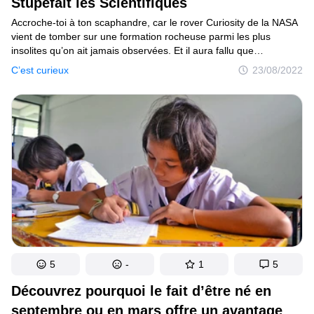
Stupéfait les Scientifiques
Accroche-toi à ton scaphandre, car le rover Curiosity de la NASA
vient de tomber sur une formation rocheuse parmi les plus
insolites qu’on ait jamais observées. Et il aura fallu que
ça se produise un 1er avril... étrange coïncidence, n’est-ce pas ?
C’est curieux
23/08/2022
L’appareil a saisi des clichés de roches qui ressemblent à des
os de dragon.
5
-
1
5
Découvrez pourquoi le fait d’être né en
septembre ou en mars offre un avantage