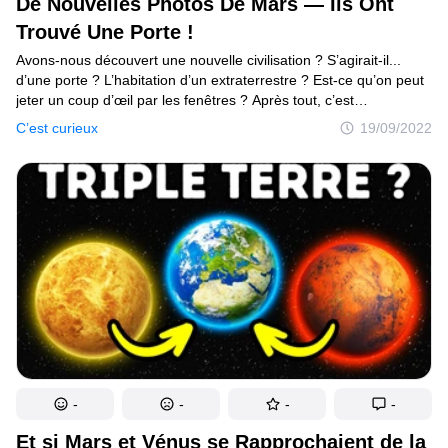
De Nouvelles Photos De Mars — Ils Ont
Trouvé Une Porte !
Mise à jour du consentement
Avons-nous découvert une nouvelle civilisation ? S’agirait-il...
© 2014–2026
TheSoul Publishing
.
d’une porte ? L’habitation d’un extraterrestre ? Est-ce qu’on peut
Tous droits réservés.
jeter un coup d’œil par les fenêtres ? Après tout, c’est
l’astromobile Curiosity, de la NASA, qui a envoyé cette image sur
C’est curieux
19/09/2022
Terre ! Et en ce moment même, ce véhicule explore la surface
de Mars ! Malheureusement, les astronomes ont vite fait
de gâcher notre plaisir... Ils ont affirmé qu’il s’agissait simplement
d’un élément naturel du paysage martien. Plusieurs indices les
ont amenés à penser qu’il ne s’agissait pas réellement d’une
porte. Par exemple, elle est minuscule — à peine un mètre
de haut. “Mais cela pourrait simplement signifier que les Martiens
ne sont pas très grands”, objecteras-tu peut-être.
-
-
-
-
Et si Mars et Vénus se Rapprochaient de la