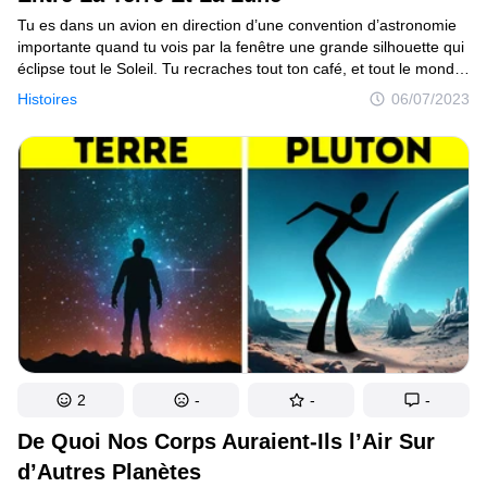
Tu es dans un avion en direction d’une convention d’astronomie
importante quand tu vois par la fenêtre une grande silhouette qui
éclipse tout le Soleil. Tu recraches tout ton café, et tout le monde
dans l’avion regarde dehors en état de choc. Tu remarques alors
Histoires
06/07/2023
qu’elle a des anneaux comme Saturne. Tu devais te rendre
au Japon, mais tu es obligé d’atterrir en Californie.
2
-
-
-
De Quoi Nos Corps Auraient-Ils l’Air Sur
d’Autres Planètes