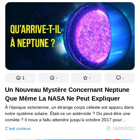
Le véhicule a été conçu par Boeing, la société célèbre pour
la construction d’avions, et a coûté environ 38 millions de dollars.
(Le genre de petite monnaie que l’on trouverait aujourd’hui dans
le canapé d’Elon Musk).
1
-
-
-
Un Nouveau Mystère Concernant Neptune
Que Même La NASA Ne Peut Expliquer
À l’époque victorienne, un étrange corps céleste est apparu dans
notre système solaire. Était-ce un astéroïde ? Ou peut-être une
comète ? Il nous a fallu attendre jusqu’à octobre 2017 pour
le remarquer et commencer à l’étudier de près. On l’a nommé
C’est curieux
18/09/2022
Oumuamua — ce qui signifie “éclaireur” en hawaïen. Non
seulement sa forme est extrêmement atypique — très allongée