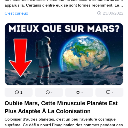
apparus là. Certains d’entre eux se sont formés récemment. Les
scientifiques ont ainsi découvert un double cratère sur la Lune qui
C’est curieux
23/09/2022
est apparu pour une raison très étrange. En mars, une fusée
s’est écrasée sur la Lune. Mais personne ne sait à qui elle
appartenait et pourquoi elle a laissé une telle trace. Si une fusée
ordinaire était tombée là, elle aurait laissé un trou unique. Une
fusée spatiale standard a un moteur lourd d’un côté
et un réservoir de carburant plus léger de l’autre. Mais cette fois,
il devait y avoir deux côtés lourds sur la même fusée pour laisser
ce double cratère. C’est trop bizarre. Personne ne sait ce que
c’est, et personne n’a revendiqué en être le propriétaire.
1
-
-
-
Oublie Mars, Cette Minuscule Planète Est
Plus Adaptée À La Colonisation
Coloniser d’autres planètes, c’est un peu l’aventure cosmique
suprême. Ce défi a nourri l’imagination des hommes pendant des