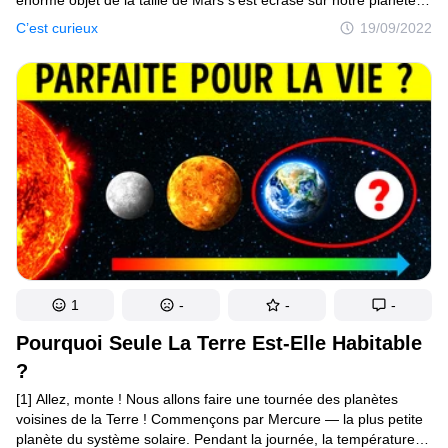
il y a des milliards d’années. Cette catastrophe a transformé
C’est curieux
19/09/2022
la Terre en une boule brûlante de roche en fusion. Elle a aussi
propulsé des matériaux sur son orbite, créant ainsi la Lune.
Aujourd’hui, cette sphère fortement cratérisée se déplace autour
de notre planète. Cela provoque, entre autres, des marées
autour du globe. Faisant un peu plus du quart de la taille
de la Terre, c’est le cinquième plus grand satellite naturel
du système solaire.
1
-
-
-
Pourquoi Seule La Terre Est-Elle Habitable
?
[1] Allez, monte ! Nous allons faire une tournée des planètes
voisines de la Terre ! Commençons par Mercure — la plus petite
planète du système solaire. Pendant la journée, la température